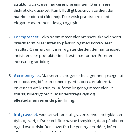
struktur og skygge markerer prægningen. Signaliserer
diskret eksklusivitet. Kan billedligt beskrive værdier, der
mærkes uden at råbe højt. Et teknisk præcist ord med
elegante overtoner i design og tryk.
Formpresset
: Teknisk om materialer presset i skabeloner til
præcis form. Viser intensiv påvirkning med kontrolleret
resultat. Overført om vaner og standarder, der har presset
individer eller produkter ind i bestemte former. Forener
industri og sociologi.
Gennemsyret
: Markerer, at noget er helt igennem præget af
en substans, idé eller stemning. Intet punkt er uberørt.
Anvendes om kultur, miljø, fortællinger og materialer. Et
stærkt, billedrigt ord til at understrege dyb og
allestedsnærværende påvirkning.
Indgraveret
: Forstærket form af graveret, hvor indtrykket er
dybt og varigt. Dækker både navne i smykker, data på plader
og tidløse indskrifter. I overført betydning om idéer, løfter