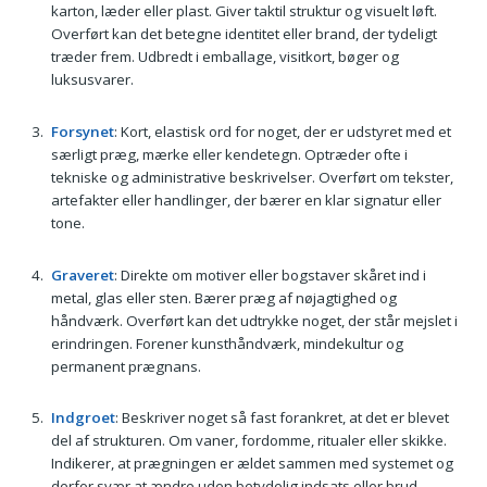
karton, læder eller plast. Giver taktil struktur og visuelt løft.
Overført kan det betegne identitet eller brand, der tydeligt
træder frem. Udbredt i emballage, visitkort, bøger og
luksusvarer.
Forsynet
: Kort, elastisk ord for noget, der er udstyret med et
særligt præg, mærke eller kendetegn. Optræder ofte i
tekniske og administrative beskrivelser. Overført om tekster,
artefakter eller handlinger, der bærer en klar signatur eller
tone.
Graveret
: Direkte om motiver eller bogstaver skåret ind i
metal, glas eller sten. Bærer præg af nøjagtighed og
håndværk. Overført kan det udtrykke noget, der står mejslet i
erindringen. Forener kunsthåndværk, mindekultur og
permanent prægnans.
Indgroet
: Beskriver noget så fast forankret, at det er blevet
del af strukturen. Om vaner, fordomme, ritualer eller skikke.
Indikerer, at prægningen er ældet sammen med systemet og
derfor svær at ændre uden betydelig indsats eller brud.