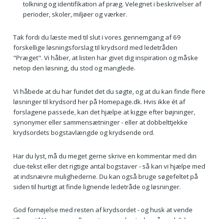
tolkning og identifikation af præg. Velegnet i beskrivelser af
perioder, skoler, miljøer og værker.
Tak fordi du læste med til slut i vores gennemgang af 69
forskellige løsningsforslag til krydsord med ledetråden
"Præget". Vi håber, at listen har givet dig inspiration og måske
netop den løsning, du stod og manglede.
Vi håbede at du har fundet det du søgte, og at du kan finde flere
løsninger til krydsord her på Homepage.dk. Hvis ikke ét af
forslagene passede, kan det hjælpe at kigge efter bøjninger,
synonymer eller sammensætninger - eller at dobbelttjekke
krydsordets bogstavlængde og krydsende ord.
Har du lyst, må du meget gerne skrive en kommentar med din
clue-tekst eller det rigtige antal bogstaver - så kan vi hjælpe med
at indsnævre mulighederne. Du kan også bruge søgefeltet på
siden til hurtigt at finde lignende ledetråde og løsninger.
God fornøjelse med resten af krydsordet - og husk at vende