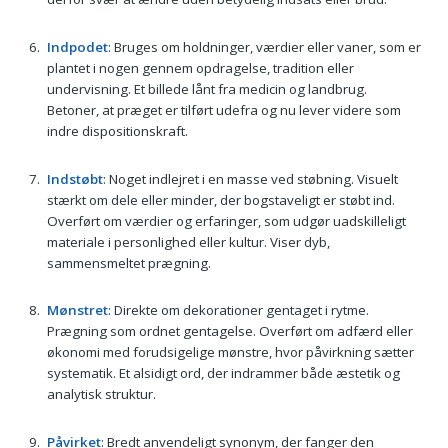
Indpodet
: Bruges om holdninger, værdier eller vaner, som er
plantet i nogen gennem opdragelse, tradition eller
undervisning. Et billede lånt fra medicin og landbrug.
Betoner, at præget er tilført udefra og nu lever videre som
indre dispositionskraft.
Indstøbt
: Noget indlejret i en masse ved støbning. Visuelt
stærkt om dele eller minder, der bogstaveligt er støbt ind.
Overført om værdier og erfaringer, som udgør uadskilleligt
materiale i personlighed eller kultur. Viser dyb,
sammensmeltet prægning.
Mønstret
: Direkte om dekorationer gentaget i rytme.
Prægning som ordnet gentagelse. Overført om adfærd eller
økonomi med forudsigelige mønstre, hvor påvirkning sætter
systematik. Et alsidigt ord, der indrammer både æstetik og
analytisk struktur.
Påvirket
: Bredt anvendeligt synonym, der fanger den