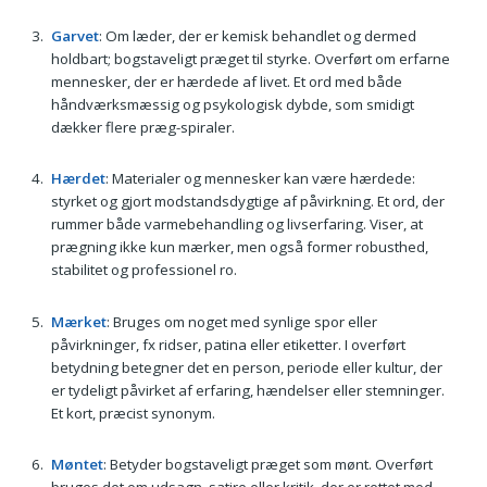
Garvet
: Om læder, der er kemisk behandlet og dermed
holdbart; bogstaveligt præget til styrke. Overført om erfarne
mennesker, der er hærdede af livet. Et ord med både
håndværksmæssig og psykologisk dybde, som smidigt
dækker flere præg-spiraler.
Hærdet
: Materialer og mennesker kan være hærdede:
styrket og gjort modstandsdygtige af påvirkning. Et ord, der
rummer både varmebehandling og livserfaring. Viser, at
prægning ikke kun mærker, men også former robusthed,
stabilitet og professionel ro.
Mærket
: Bruges om noget med synlige spor eller
påvirkninger, fx ridser, patina eller etiketter. I overført
betydning betegner det en person, periode eller kultur, der
er tydeligt påvirket af erfaring, hændelser eller stemninger.
Et kort, præcist synonym.
Møntet
: Betyder bogstaveligt præget som mønt. Overført