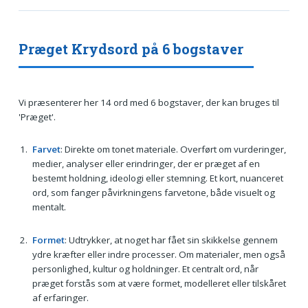
Præget Krydsord på 6 bogstaver
Vi præsenterer her 14 ord med 6 bogstaver, der kan bruges til
'Præget'.
Farvet
: Direkte om tonet materiale. Overført om vurderinger,
medier, analyser eller erindringer, der er præget af en
bestemt holdning, ideologi eller stemning. Et kort, nuanceret
ord, som fanger påvirkningens farvetone, både visuelt og
mentalt.
Formet
: Udtrykker, at noget har fået sin skikkelse gennem
ydre kræfter eller indre processer. Om materialer, men også
personlighed, kultur og holdninger. Et centralt ord, når
præget forstås som at være formet, modelleret eller tilskåret
af erfaringer.