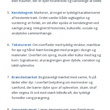
eller traumer, der er dybt forankrede og vanskelige at slette.
Kendetegnet
: Markerer, at noget er tydeligt karakteriseret
af bestemte træk. Ordet samler både iagttagelse og
vurdering: et forløb, en stil eller epoke er kendetegnet ved
særlige præg. Velegnet til historiske, kulturelle, sociale og
analytiske sammenhænge.
Tekstureret
: Om overflader med tydelig struktur, mærkbar
for øje og hånd. Nært beslægtet med præget i design og
materialer. Overført om sprog, musik eller kultur med lag og
korn. Signaliserer, at prægningen giver dybde, variation og
taktil oplevelse.
Brændemærket
: Bogstaveligt mærket med varme, fx på
læder eller dyr. I overført betydning om mennesker og
samfund, der bærer dybe spor af oplevelser, skam, straf
eller stigma. Et ord med stærk billedkraft, der tydeligt
formidler varig prægning.
Gennemtrængt
: Ligner gennemsyret, men fremhæver