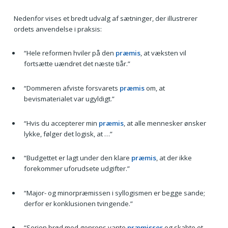
Nedenfor vises et bredt udvalg af sætninger, der illustrerer
ordets anvendelse i praksis:
“Hele reformen hviler på den
præmis
, at væksten vil
fortsætte uændret det næste tiår.”
“Dommeren afviste forsvarets
præmis
om, at
bevismaterialet var ugyldigt.”
“Hvis du accepterer min
præmis
, at alle mennesker ønsker
lykke, følger det logisk, at …”
“Budgettet er lagt under den klare
præmis
, at der ikke
forekommer uforudsete udgifter.”
“Major- og minorpræmissen i syllogismen er begge sande;
derfor er konklusionen tvingende.”
“Serien brød med genrens vante
præmisser
og skabte et