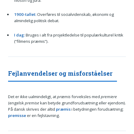
filosofi og jura.
1900-tallet:
Overføres til socialvidenskab, økonomi og
almindelig politisk debat.
I dag:
Bruges i alt fra projektledelse til populærkulturel kritik
(“filmens præmis”).
Fejlanvendelser og misforståelser
Det er ikke ualmindeligt, at
præmis
forveksles med
premiere
(engelsk
premise
kan betyde grundforudsætning eller ejendom).
På dansk skrives der altid
præmis
i betydningen forudsætning;
premisse
er en fejlstavning.