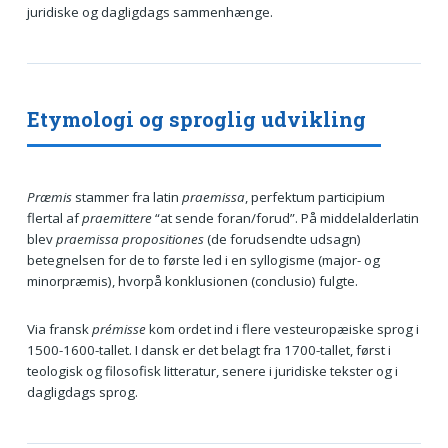
juridiske og dagligdags sammenhænge.
Etymologi og sproglig udvikling
Præmis
stammer fra latin
praemissa
, perfektum participium
flertal af
praemittere
“at sende foran/forud”. På middelalderlatin
blev
praemissa propositiones
(de forudsendte udsagn)
betegnelsen for de to første led i en syllogisme (major- og
minorpræmis), hvorpå konklusionen (conclusio) fulgte.
Via fransk
prémisse
kom ordet ind i flere vesteuropæiske sprog i
1500-1600-tallet. I dansk er det belagt fra 1700-tallet, først i
teologisk og filosofisk litteratur, senere i juridiske tekster og i
dagligdags sprog.