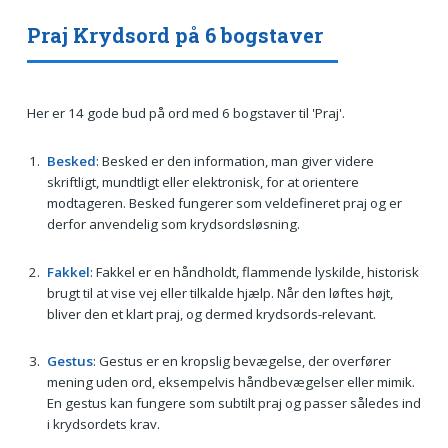
Praj Krydsord på 6 bogstaver
Her er 14 gode bud på ord med 6 bogstaver til 'Praj'.
Besked
: Besked er den information, man giver videre
skriftligt, mundtligt eller elektronisk, for at orientere
modtageren. Besked fungerer som veldefineret praj og er
derfor anvendelig som krydsordsløsning.
Fakkel
: Fakkel er en håndholdt, flammende lyskilde, historisk
brugt til at vise vej eller tilkalde hjælp. Når den løftes højt,
bliver den et klart praj, og dermed krydsords-relevant.
Gestus
: Gestus er en kropslig bevægelse, der overfører
mening uden ord, eksempelvis håndbevægelser eller mimik.
En gestus kan fungere som subtilt praj og passer således ind
i krydsordets krav.