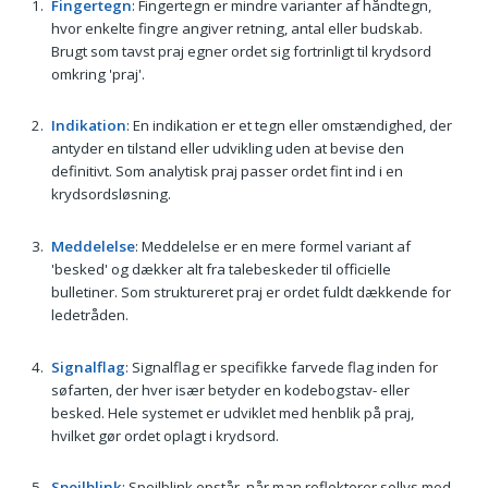
Fingertegn
: Fingertegn er mindre varianter af håndtegn,
hvor enkelte fingre angiver retning, antal eller budskab.
Brugt som tavst praj egner ordet sig fortrinligt til krydsord
omkring 'praj'.
Indikation
: En indikation er et tegn eller omstændighed, der
antyder en tilstand eller udvikling uden at bevise den
definitivt. Som analytisk praj passer ordet fint ind i en
krydsordsløsning.
Meddelelse
: Meddelelse er en mere formel variant af
'besked' og dækker alt fra talebeskeder til officielle
bulletiner. Som struktureret praj er ordet fuldt dækkende for
ledetråden.
Signalflag
: Signalflag er specifikke farvede flag inden for
søfarten, der hver især betyder en kodebogstav- eller
besked. Hele systemet er udviklet med henblik på praj,
hvilket gør ordet oplagt i krydsord.
Spejlblink
: Spejlblink opstår, når man reflekterer sollys mod