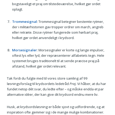
bogstaveligt et praj om tilstedeværelse, hvilket gør ordet
oplagt.
Trommesignal
: Trommesignal betegner bestemte rytmer,
der i militærhistorien gav tropper ordrer om march, angreb
eller retræte. Disse rytmer fungerede som hørbart praj,
hvilket gør ordet anvendeligt i krydsord.
Morsesignaler
: Morsesignaler er korte og lange impulser,
oftest lys eller lyd, der repræsenterer alfabetets tegn. Hele
systemet bruges traditionelt til at sende præcise praj på
afstand, hvilket gør ordet relevant.
Tak fordi du fulgte med til vores store samling af 99
løsningsforslag til krydsordets ledetråd
Praj
. Vi håber, at du har
fundet netop dét svar, du ledte efter – og måske endda et par
alternative idéer, der kan give dit krydsord endnu mere liv.
Husk, at krydsordsløsning er både sjovt og udfordrende, og at
inspiration ofte gemmer sig i de mange mulige kombinationer.