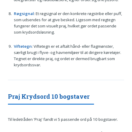
Røgsignal
: Et røgsignal er den konkrete røgstribe eller puff,
som udsendes for at give besked. Ligesom med røgtegn
fungerer det som visuelt praj, hvilket gør ordet passende
som krydsordsløsning.
Viftetegn
: Viftetegn er et aftalt hånd- eller flagmønster,
særligt brugt i flyve- og havnemiljøer til at dirigere køretøjer.
Tegnet er direkte praj, og ordet er dermed brugbart som
krydsordssvar.
Praj Krydsord 10 bogstaver
Til ledetråden 'Praj' fandt vi 5 passende ord på 10 bogstaver.