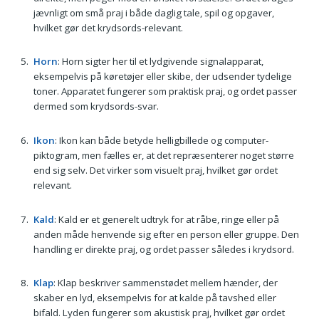
jævnligt om små praj i både daglig tale, spil og opgaver,
hvilket gør det krydsords-relevant.
Horn
: Horn sigter her til et lydgivende signalapparat,
eksempelvis på køretøjer eller skibe, der udsender tydelige
toner. Apparatet fungerer som praktisk praj, og ordet passer
dermed som krydsords-svar.
Ikon
: Ikon kan både betyde helligbillede og computer-
piktogram, men fælles er, at det repræsenterer noget større
end sig selv. Det virker som visuelt praj, hvilket gør ordet
relevant.
Kald
: Kald er et generelt udtryk for at råbe, ringe eller på
anden måde henvende sig efter en person eller gruppe. Den
handling er direkte praj, og ordet passer således i krydsord.
Klap
: Klap beskriver sammenstødet mellem hænder, der
skaber en lyd, eksempelvis for at kalde på tavshed eller
bifald. Lyden fungerer som akustisk praj, hvilket gør ordet