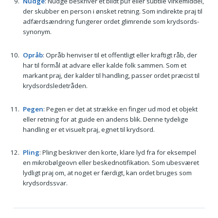
Nudge
: Nudge beskriver et blidt puf eller subtile virkemiddel,
der skubber en person i ønsket retning. Som indirekte praj til
adfærdsændring fungerer ordet glimrende som krydsords-
synonym.
Opråb
: Opråb henviser til et offentligt eller kraftigt råb, der
har til formål at advare eller kalde folk sammen. Som et
markant praj, der kalder til handling, passer ordet præcist til
krydsordsledetråden.
Pegen
: Pegen er det at strække en finger ud mod et objekt
eller retning for at guide en andens blik. Denne tydelige
handling er et visuelt praj, egnet til krydsord.
Pling
: Pling beskriver den korte, klare lyd fra for eksempel
en mikrobølgeovn eller beskednotifikation. Som ubesværet
lydligt praj om, at noget er færdigt, kan ordet bruges som
krydsordssvar.