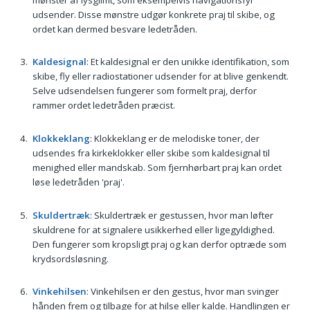
udsender. Disse mønstre udgør konkrete praj til skibe, og
ordet kan dermed besvare ledetråden.
Kaldesignal
: Et kaldesignal er den unikke identifikation, som
skibe, fly eller radiostationer udsender for at blive genkendt.
Selve udsendelsen fungerer som formelt praj, derfor
rammer ordet ledetråden præcist.
Klokkeklang
: Klokkeklang er de melodiske toner, der
udsendes fra kirkeklokker eller skibe som kaldesignal til
menighed eller mandskab. Som fjernhørbart praj kan ordet
løse ledetråden 'praj'.
Skuldertræk
: Skuldertræk er gestussen, hvor man løfter
skuldrene for at signalere usikkerhed eller ligegyldighed.
Den fungerer som kropsligt praj og kan derfor optræde som
krydsordsløsning.
Vinkehilsen
: Vinkehilsen er den gestus, hvor man svinger
hånden frem og tilbage for at hilse eller kalde. Handlingen er