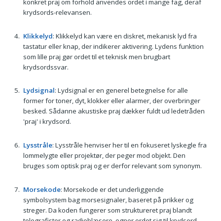
konkret praj om forhold anvendes ordet i mange fag, deraf
krydsords-relevansen.
Klikkelyd
: Klikkelyd kan være en diskret, mekanisk lyd fra
tastatur eller knap, der indikerer aktivering. Lydens funktion
som lille praj gør ordet til et teknisk men brugbart
krydsordssvar.
Lydsignal
: Lydsignal er en generel betegnelse for alle
former for toner, dyt, klokker eller alarmer, der overbringer
besked. Sådanne akustiske praj dækker fuldt ud ledetråden
'praj' i krydsord.
Lysstråle
: Lysstråle henviser her til en fokuseret lyskegle fra
lommelygte eller projektør, der peger mod objekt. Den
bruges som optisk praj og er derfor relevant som synonym.
Morsekode
: Morsekode er det underliggende
symbolsystem bag morsesignaler, baseret på prikker og
streger. Da koden fungerer som struktureret praj blandt
telegrafister og radioblæsere, egner ordet sig til krydsord.