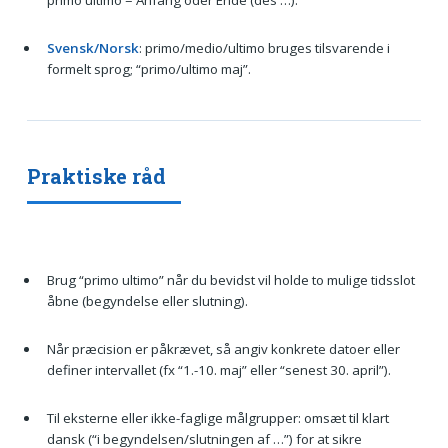
Svensk/Norsk
: primo/medio/ultimo bruges tilsvarende i
formelt sprog; “primo/ultimo maj”.
Praktiske råd
Brug “primo ultimo” når du bevidst vil holde to mulige tidsslot
åbne (begyndelse eller slutning).
Når præcision er påkrævet, så angiv konkrete datoer eller
definer intervallet (fx “1.-10. maj” eller “senest 30. april”).
Til eksterne eller ikke-faglige målgrupper: omsæt til klart
dansk (“i begyndelsen/slutningen af …”) for at sikre