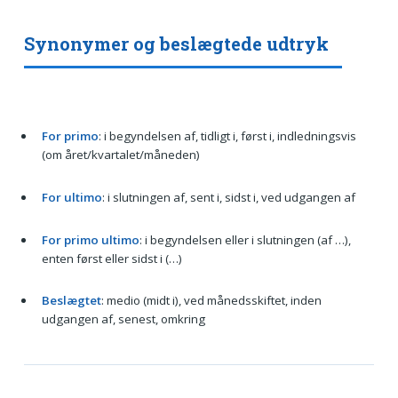
Synonymer og beslægtede udtryk
For primo
: i begyndelsen af, tidligt i, først i, indledningsvis
(om året/kvartalet/måneden)
For ultimo
: i slutningen af, sent i, sidst i, ved udgangen af
For primo ultimo
: i begyndelsen eller i slutningen (af …),
enten først eller sidst i (…)
Beslægtet
: medio (midt i), ved månedsskiftet, inden
udgangen af, senest, omkring