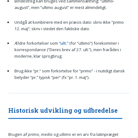
Bindestreg kan bruges ved sammensætning: “ultimo-
august”, men “ultimo august” er mest almindeligt.
Undgå at kombinere med en præcis dato: skriv ikke “primo
12. maj”; skriv i stedet den faktiske dato.
Ældre forkortelser som
“ult.”
(for “ultimo”) forekommer i
korrespondance (“Deres brev af 27. ult.”), men frarådes i
moderne, klar sprogbrug.
Brug ikke “pr.” som forkortelse for “primo” - i nutidigt dansk
betyder “pr.” typisk “per” (fx “pr. 1. maj”).
Historisk udvikling og udbredelse
Brugen af
primo
,
medio
og
ultimo
er en arv fra latinpræget