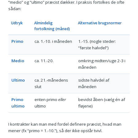
“medio” og “ultimo” præcist dækker. I praksis fortolkes de ofte
sådan:
Udtryk
Almindelig
Alternative brugsnormer
fortolkning (måned)
Primo
ca. 1.-10. i måneden
1.-15. (nogle steder:
“første halvdel”)
Medio
ca. 11.-20.
omkring midten/uge 2-3 i
måneden
Ultimo
ca. 21.-månedens
sidste halvdel af
slut
måneden
Primo
enten primo
eller
bevidst åben (vælg én af
ultimo
ultimo
fløjene)
I kontrakter kan man med fordel definere præcist, hvad man
mener (fx “primo = 1.-10.”), så der ikke opstår tvivl.