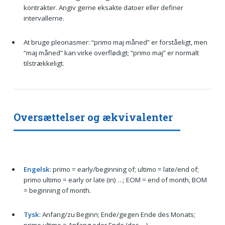
kontrakter. Angiv gerne eksakte datoer eller definer
intervallerne.
At bruge pleonasmer: “primo maj måned” er forståeligt, men
“maj måned” kan virke overflødigt; “primo maj” er normalt
tilstrækkeligt.
Oversættelser og ækvivalenter
Engelsk
: primo = early/beginning of; ultimo = late/end of;
primo ultimo = early or late (in) …; EOM = end of month, BOM
= beginning of month.
Tysk
: Anfang/zu Beginn; Ende/gegen Ende des Monats;
primo ultimo = Anfang oder Ende (des …).