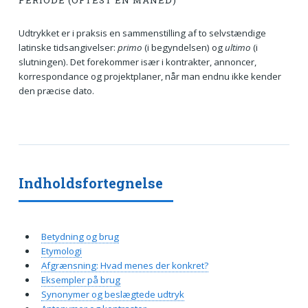
PERIODE (OFTEST EN MÅNED)
Udtrykket er i praksis en sammenstilling af to selvstændige
latinske tidsangivelser:
primo
(i begyndelsen) og
ultimo
(i
slutningen). Det forekommer især i kontrakter, annoncer,
korrespondance og projektplaner, når man endnu ikke kender
den præcise dato.
Indholdsfortegnelse
Betydning og brug
Etymologi
Afgrænsning: Hvad menes der konkret?
Eksempler på brug
Synonymer og beslægtede udtryk