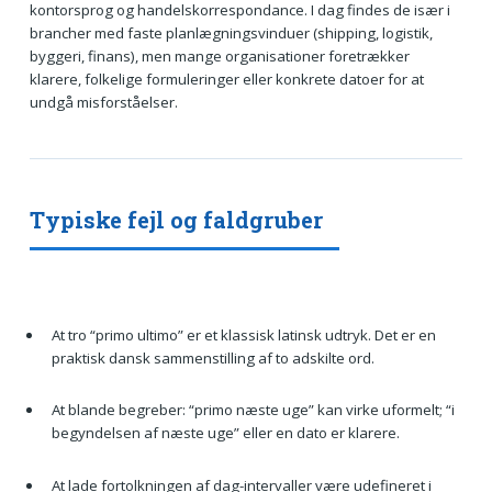
kontorsprog og handelskorrespondance. I dag findes de især i
brancher med faste planlægningsvinduer (shipping, logistik,
byggeri, finans), men mange organisationer foretrækker
klarere, folkelige formuleringer eller konkrete datoer for at
undgå misforståelser.
Typiske fejl og faldgruber
At tro “primo ultimo” er et klassisk latinsk udtryk. Det er en
praktisk dansk sammenstilling af to adskilte ord.
At blande begreber: “primo næste uge” kan virke uformelt; “i
begyndelsen af næste uge” eller en dato er klarere.
At lade fortolkningen af dag-intervaller være udefineret i