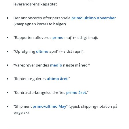
leverandørens kapacitet.
Der annonceres efter personale
primo ultimo november
(kampagnen kører i to bølger).
“Rapporten afleveres
primo
maj” (≈ tidligt i maj).
“Opfølgning
ultimo
april” (≈ sidst i april).
“Vareprøver sendes
medio
næste måned.”
“Renten reguleres
ultimo året
.”
“Kontraktforlængelse drøftes
primo året
.”
“Shipment
primo/ultimo May
” (typisk shipping-notation på
engelsk).