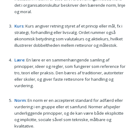
det i organisationskultur beskriver den bærende norm, linje
og moral.
Kurs
: Kurs angiver retning styret af et princip eller mål, fx i
strategi, forhandling eller livsvalg. Ordet rummer også
økonomisk betydning som valutakurs og aktiekurs, hvilket
illustrerer dobbeltheden mellem rettesnor og målestok.
Lære
: En lære er en sammenhængende samling af
principper, ideer og regler, som fungerer som reference for
tro, teori eller praksis. Den bæres af traditioner, autoriteter
eller skoler, og giver faste rettesnore for handling og
vurdering.
Norm
: En norm er en accepteret standard for adfærd eller
vurdering i en gruppe eller et samfund. Normer afspejler
underliggende principper, og de kan være både eksplicitte
og implicitte, sociale såvel som tekniske, målbare og
kvalitative.