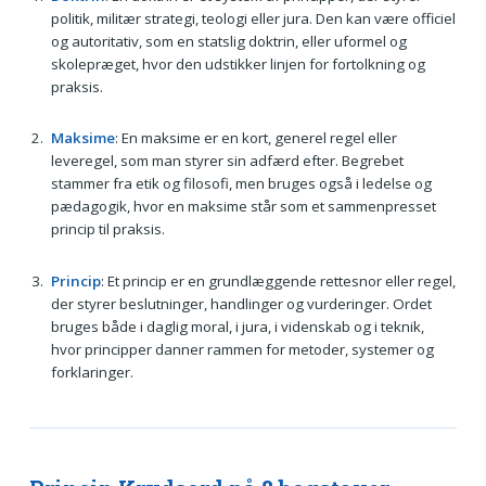
politik, militær strategi, teologi eller jura. Den kan være officiel
og autoritativ, som en statslig doktrin, eller uformel og
skolepræget, hvor den udstikker linjen for fortolkning og
praksis.
Maksime
: En maksime er en kort, generel regel eller
leveregel, som man styrer sin adfærd efter. Begrebet
stammer fra etik og filosofi, men bruges også i ledelse og
pædagogik, hvor en maksime står som et sammenpresset
princip til praksis.
Princip
: Et princip er en grundlæggende rettesnor eller regel,
der styrer beslutninger, handlinger og vurderinger. Ordet
bruges både i daglig moral, i jura, i videnskab og i teknik,
hvor principper danner rammen for metoder, systemer og
forklaringer.