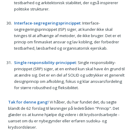
testbarhed og arkitektonisk stabilitet, der også inspirerer
politiske strukturer.
Interface-segregeringsprincippet
: Interface-
segregeringsprincippet (ISP) siger, at kunder ikke skal
tvinges til at afhænge af metoder, de ikke bruger. Det er et
princip om finmasket ansvar og lav kobling, der forbedrer
testbarhed, læsbarhed og organisatorisk ejerskab.
Single responsibility-princippet
: Single responsibility-
princippet (SRP) siger, at en enhed kun skal have én grund til
at ændre sig. Det er en del af SOLID og udtrykker et generelt
designprincip om afkobling, fokus og klar ansvarsfordeling
for større robusthed og fleksibilitet.
Tak for denne gang!
Vi håber, du har fundet det, du søgte
blandt de 62 forslag til løsninger på ledetråden "Princip". Det
glæder os at kunne hjælpe dig videre i dit krydsordsarbejde -
uanset om du er nybegynder eller erfaren sudoku- og
krydsordsløser.