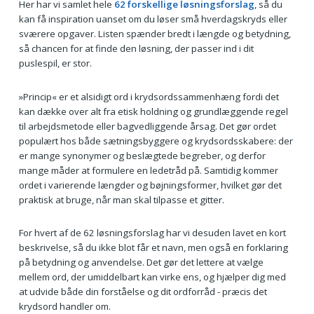
Her har vi samlet hele
62 forskellige løsningsforslag
, så du
kan få inspiration uanset om du løser små hverdagskryds eller
sværere opgaver. Listen spænder bredt i længde og betydning,
så chancen for at finde den løsning, der passer ind i dit
puslespil, er stor.
»Princip« er et alsidigt ord i krydsordssammenhæng fordi det
kan dække over alt fra etisk holdning og grundlæggende regel
til arbejdsmetode eller bagvedliggende årsag. Det gør ordet
populært hos både sætningsbyggere og krydsordsskabere: der
er mange synonymer og beslægtede begreber, og derfor
mange måder at formulere en ledetråd på. Samtidig kommer
ordet i varierende længder og bøjningsformer, hvilket gør det
praktisk at bruge, når man skal tilpasse et gitter.
For hvert af de 62 løsningsforslag har vi desuden lavet en kort
beskrivelse, så du ikke blot får et navn, men også en forklaring
på betydning og anvendelse. Det gør det lettere at vælge
mellem ord, der umiddelbart kan virke ens, og hjælper dig med
at udvide både din forståelse og dit ordforråd - præcis det
krydsord handler om.