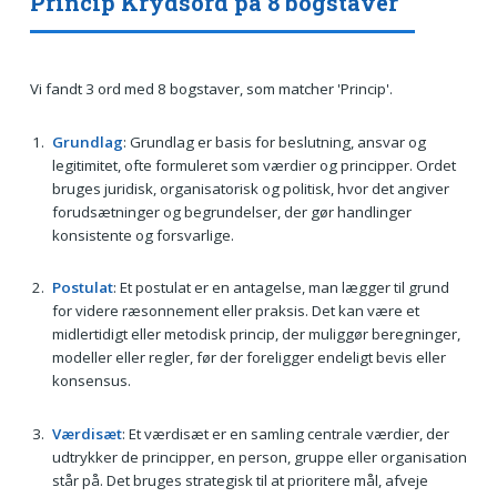
Princip Krydsord på 8 bogstaver
Vi fandt 3 ord med 8 bogstaver, som matcher 'Princip'.
Grundlag
: Grundlag er basis for beslutning, ansvar og
legitimitet, ofte formuleret som værdier og principper. Ordet
bruges juridisk, organisatorisk og politisk, hvor det angiver
forudsætninger og begrundelser, der gør handlinger
konsistente og forsvarlige.
Postulat
: Et postulat er en antagelse, man lægger til grund
for videre ræsonnement eller praksis. Det kan være et
midlertidigt eller metodisk princip, der muliggør beregninger,
modeller eller regler, før der foreligger endeligt bevis eller
konsensus.
Værdisæt
: Et værdisæt er en samling centrale værdier, der
udtrykker de principper, en person, gruppe eller organisation
står på. Det bruges strategisk til at prioritere mål, afveje