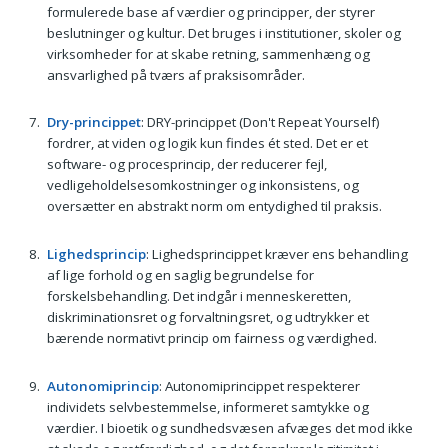
formulerede base af værdier og principper, der styrer
beslutninger og kultur. Det bruges i institutioner, skoler og
virksomheder for at skabe retning, sammenhæng og
ansvarlighed på tværs af praksisområder.
Dry-princippet
: DRY-princippet (Don't Repeat Yourself)
fordrer, at viden og logik kun findes ét sted. Det er et
software- og procesprincip, der reducerer fejl,
vedligeholdelsesomkostninger og inkonsistens, og
oversætter en abstrakt norm om entydighed til praksis.
Lighedsprincip
: Lighedsprincippet kræver ens behandling
af lige forhold og en saglig begrundelse for
forskelsbehandling. Det indgår i menneskeretten,
diskriminationsret og forvaltningsret, og udtrykker et
bærende normativt princip om fairness og værdighed.
Autonomiprincip
: Autonomiprincippet respekterer
individets selvbestemmelse, informeret samtykke og
værdier. I bioetik og sundhedsvæsen afvæges det mod ikke