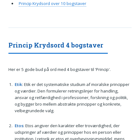
Princip Krydsord over 10 bogstaver
Princip Krydsord 4 bogstaver
Her er 5 gode bud på ord med 4 bogstaver til 'Princip'.
Etik
: Etik er det systematiske studium af moralske principper
og værdier. Den formulerer retningslinjer for handling,
ansvar og retfærdighed i professioner, forskning og politik,
og bygger bro mellem abstrakte principper og konkrete,
velbegrundede valg.
Etos
: Etos angiver den karakter eller troværdighed, der
udspringer af værdier og principper hos en person eller
institution. I retorik er etos et overbevisningsmiddel, mens