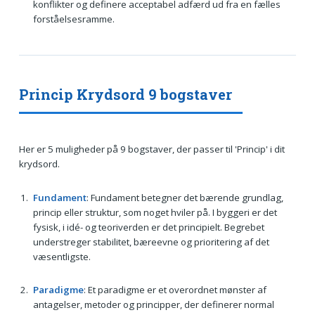
konflikter og definere acceptabel adfærd ud fra en fælles
forståelsesramme.
Princip Krydsord 9 bogstaver
Her er 5 muligheder på 9 bogstaver, der passer til 'Princip' i dit
krydsord.
Fundament
: Fundament betegner det bærende grundlag,
princip eller struktur, som noget hviler på. I byggeri er det
fysisk, i idé- og teoriverden er det principielt. Begrebet
understreger stabilitet, bæreevne og prioritering af det
væsentligste.
Paradigme
: Et paradigme er et overordnet mønster af
antagelser, metoder og principper, der definerer normal