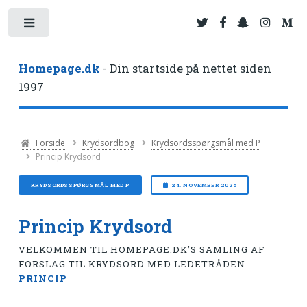
Toggle
Homepage.dk
- Din startside på nettet siden
1997
Forside
Krydsordbog
Krydsordsspørgsmål med P
Princip Krydsord
KRYDSORDSSPØRGSMÅL MED P
24. NOVEMBER 2025
Princip Krydsord
VELKOMMEN TIL HOMEPAGE.DK’S SAMLING AF
FORSLAG TIL KRYDSORD MED LEDETRÅDEN
PRINCIP