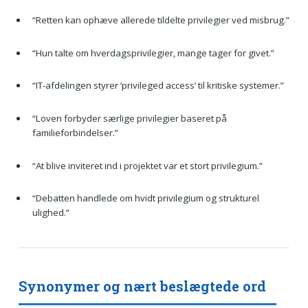
“Retten kan ophæve allerede tildelte privilegier ved misbrug.”
“Hun talte om hverdagsprivilegier, mange tager for givet.”
“IT-afdelingen styrer ‘privileged access’ til kritiske systemer.”
“Loven forbyder særlige privilegier baseret på
familieforbindelser.”
“At blive inviteret ind i projektet var et stort privilegium.”
“Debatten handlede om hvidt privilegium og strukturel
ulighed.”
Synonymer og nært beslægtede ord