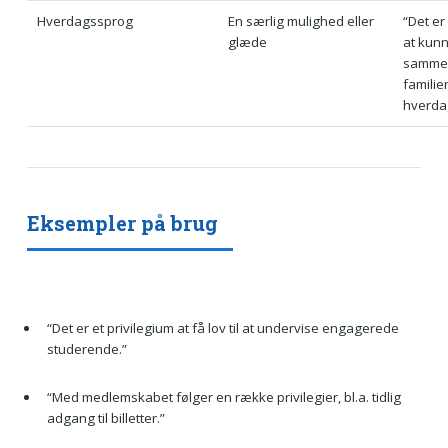
Hverdagssprog
En særlig mulighed eller
“Det er
glæde
at kun
samme
familie
hverda
Eksempler på brug
“Det er et privilegium at få lov til at undervise engagerede
studerende.”
“Med medlemskabet følger en række privilegier, bl.a. tidlig
adgang til billetter.”