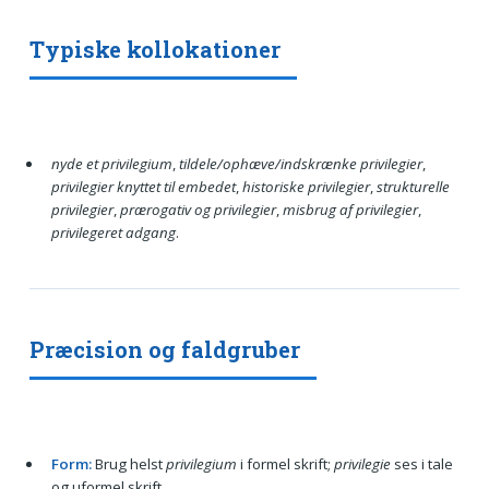
Typiske kollokationer
nyde et privilegium
,
tildele/ophæve/indskrænke privilegier
,
privilegier knyttet til embedet
,
historiske privilegier
,
strukturelle
privilegier
,
prærogativ og privilegier
,
misbrug af privilegier
,
privilegeret adgang
.
Præcision og faldgruber
Form:
Brug helst
privilegium
i formel skrift;
privilegie
ses i tale
og uformel skrift.