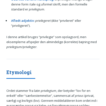
denne form i tale og uformel skrift, men den formelle
standard er
privilegium
.
Afledt adjektiv:
privilegeret
(ikke “privileret” eller
“priviligeret”).
I denne artikel bruges “privilegie” som opslagsord, men
eksemplerne afspejler den almindelige (korrekte) bøjning med
privilegium/privilegier
.
Etymologi
Ordet stammer fra latin
privilegium
, der betyder “lov for en
enkelt” eller “særbestemmelse”, sammensat af
privus
(privat,
særlig) og
lex/legis
(lov). Gennem middelalderen kom ordet ind i
europæiske sprog via kirke- og forvaltningssprog og blev