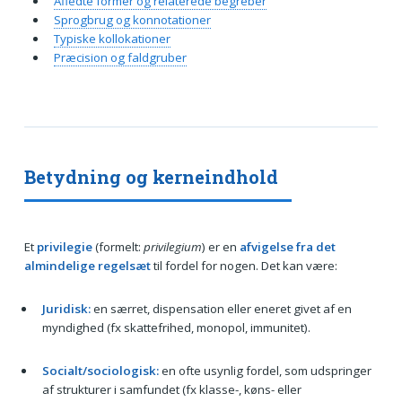
Afledte former og relaterede begreber
Sprogbrug og konnotationer
Typiske kollokationer
Præcision og faldgruber
Betydning og kerneindhold
Et
privilegie
(formelt:
privilegium
) er en
afvigelse fra det
almindelige regelsæt
til fordel for nogen. Det kan være:
Juridisk:
en særret, dispensation eller eneret givet af en
myndighed (fx skattefrihed, monopol, immunitet).
Socialt/sociologisk:
en ofte usynlig fordel, som udspringer
af strukturer i samfundet (fx klasse-, køns- eller