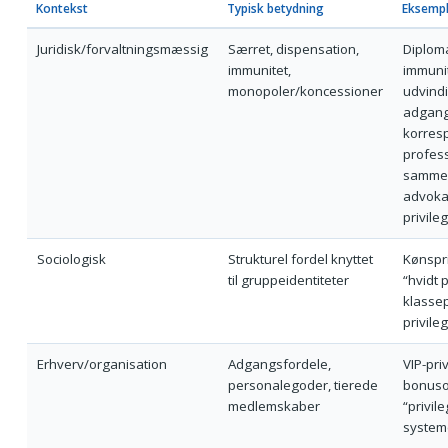
Kontekst
Typisk betydning
Eksempl
Juridisk/forvaltningsmæssig
Særret, dispensation,
Diploma
immunitet,
immunit
monopoler/koncessioner
udvindi
adgang t
korres
profes
samme
advokat
privile
Sociologisk
Strukturel fordel knyttet
Kønspri
til gruppeidentiteter
“hvidt p
klassepr
privileg
Erhverv/organisation
Adgangsfordele,
VIP-priv
personalegoder, tierede
bonuso
medlemskaber
“privile
systeme