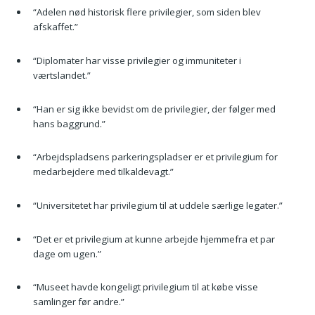
“Adelen nød historisk flere privilegier, som siden blev
afskaffet.”
“Diplomater har visse privilegier og immuniteter i
værtslandet.”
“Han er sig ikke bevidst om de privilegier, der følger med
hans baggrund.”
“Arbejdspladsens parkeringspladser er et privilegium for
medarbejdere med tilkaldevagt.”
“Universitetet har privilegium til at uddele særlige legater.”
“Det er et privilegium at kunne arbejde hjemmefra et par
dage om ugen.”
“Museet havde kongeligt privilegium til at købe visse
samlinger før andre.”