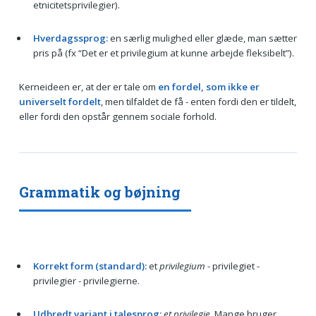
etnicitetsprivilegier).
Hverdagssprog:
en særlig mulighed eller glæde, man sætter
pris på (fx “Det er et privilegium at kunne arbejde fleksibelt”).
Kerneideen er, at der er tale om
en fordel, som ikke er
universelt fordelt
, men tilfaldet de få - enten fordi den er tildelt,
eller fordi den opstår gennem sociale forhold.
Grammatik og bøjning
Korrekt form (standard):
et
privilegium
- privilegiet -
privilegier - privilegierne.
Udbredt variant i talesprog:
et privilegie
. Mange bruger