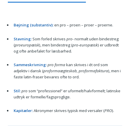
Bøjning (substantiv):
en pro – proen – proer – proerne.
Stavning:
Som forled skrives
pro-
normalt uden bindestreg
(
proeuropæisk
), men bindestreg (
pro-europæisk
) er udbredt
og ofte anbefalet for læsbarhed.
Sammeskrivning:
pro forma
kan skrives i ét ord som
adjektiv i dansk (
proformaægteskab, proformafaktura
), men i
faste latin-fraser bevares ofte to ord.
Stil:
pro
som “professionel” er uformelt/halvformelt; latinske
udtryk er formelle/fagsproglige.
Kapitæler:
Akronymer skrives typisk med versaler (
PRO
).