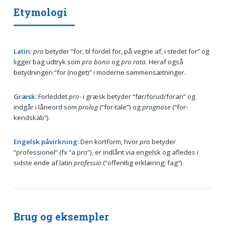
Etymologi
Latin:
pro
betyder “for, til fordel for, på vegne af, i stedet for” og
ligger bag udtryk som
pro bono
og
pro rata
. Heraf også
betydningen “for (noget)” i moderne sammensætninger.
Græsk:
Forleddet
pro-
i græsk betyder “før/forud/foran” og
indgår i låneord som
prolog
(“for-tale”) og
prognose
(“for-
kendskab”).
Engelsk påvirkning:
Den kortform, hvor
pro
betyder
“professionel” (fx “a pro”), er indlånt via engelsk og afledes i
sidste ende af latin
professio
(“offentlig erklæring; fag”).
Brug og eksempler