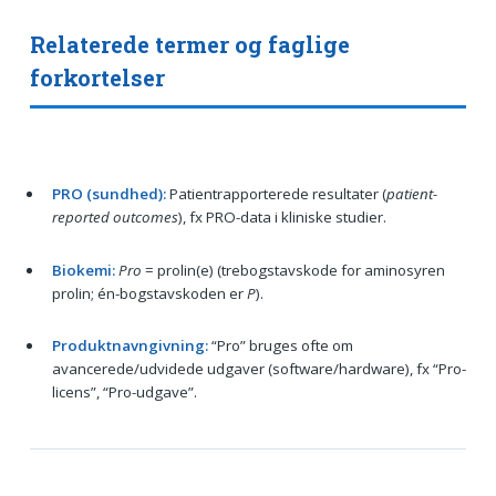
Relaterede termer og faglige
forkortelser
PRO (sundhed):
Patientrapporterede resultater (
patient-
reported outcomes
), fx PRO-data i kliniske studier.
Biokemi:
Pro
= prolin(e) (trebogstavskode for aminosyren
prolin; én-bogstavskoden er
P
).
Produktnavngivning:
“Pro” bruges ofte om
avancerede/udvidede udgaver (software/hardware), fx “Pro-
licens”, “Pro-udgave”.