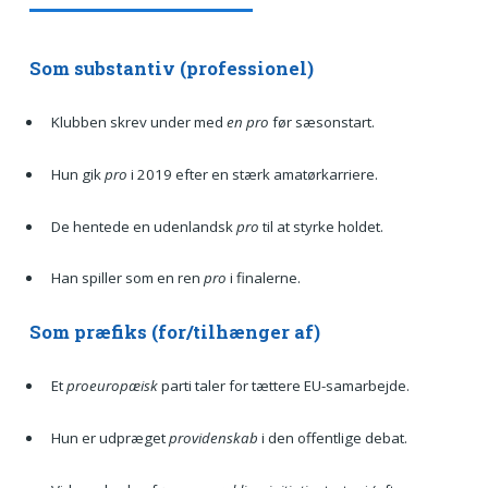
Som substantiv (professionel)
Klubben skrev under med
en pro
før sæsonstart.
Hun gik
pro
i 2019 efter en stærk amatørkarriere.
De hentede en udenlandsk
pro
til at styrke holdet.
Han spiller som en ren
pro
i finalerne.
Som præfiks (for/tilhænger af)
Et
proeuropæisk
parti taler for tættere EU-samarbejde.
Hun er udpræget
providenskab
i den offentlige debat.