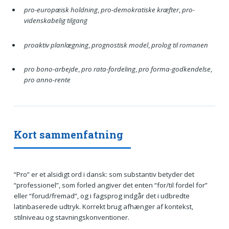
pro-europæisk holdning
,
pro-demokratiske kræfter
,
pro-
videnskabelig tilgang
proaktiv planlægning
,
prognostisk model
,
prolog til romanen
pro bono-arbejde
,
pro rata-fordeling
,
pro forma-godkendelse
,
pro anno-rente
Kort sammenfatning
“Pro” er et alsidigt ord i dansk: som substantiv betyder det
“professionel”, som forled angiver det enten “for/til fordel for”
eller “forud/fremad”, og i fagsprog indgår det i udbredte
latinbaserede udtryk. Korrekt brug afhænger af kontekst,
stilniveau og stavningskonventioner.