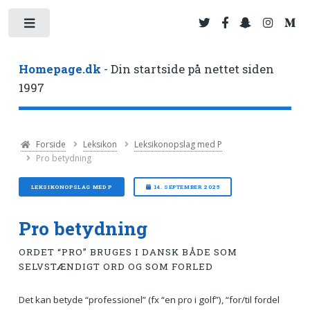
Toggle
Homepage.dk
- Din startside på nettet siden
1997
Forside
Leksikon
Leksikonopslag med P
Pro betydning
LEKSIKONOPSLAG MED P
14. SEPTEMBER 2025
Pro betydning
ORDET “PRO” BRUGES I DANSK BÅDE SOM
SELVSTÆNDIGT ORD OG SOM FORLED
Det kan betyde “professionel” (fx “en pro i golf”), “for/til fordel