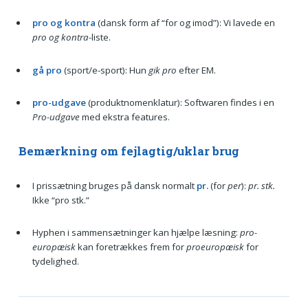
pro og kontra
(dansk form af “for og imod”): Vi lavede en
pro og kontra
-liste.
gå pro
(sport/e-sport): Hun
gik pro
efter EM.
pro-udgave
(produktnomenklatur): Softwaren findes i en
Pro-udgave
med ekstra features.
Bemærkning om fejlagtig/uklar brug
I prissætning bruges på dansk normalt
pr.
(for
per
):
pr. stk.
Ikke “pro stk.”
Hyphen i sammensætninger kan hjælpe læsning:
pro-
europæisk
kan foretrækkes frem for
proeuropæisk
for
tydelighed.