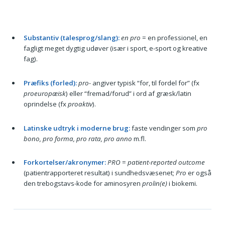
Substantiv (talesprog/slang):
en pro
= en professionel, en
fagligt meget dygtig udøver (især i sport, e-sport og kreative
fag).
Præfiks (forled):
pro-
angiver typisk “for, til fordel for” (fx
proeuropæisk
) eller “fremad/forud” i ord af græsk/latin
oprindelse (fx
proaktiv
).
Latinske udtryk i moderne brug:
faste vendinger som
pro
bono, pro forma, pro rata, pro anno
m.fl.
Forkortelser/akronymer:
PRO
=
patient-reported outcome
(patientrapporteret resultat) i sundhedsvæsenet;
Pro
er også
den trebogstavs-kode for aminosyren
prolin(e)
i biokemi.