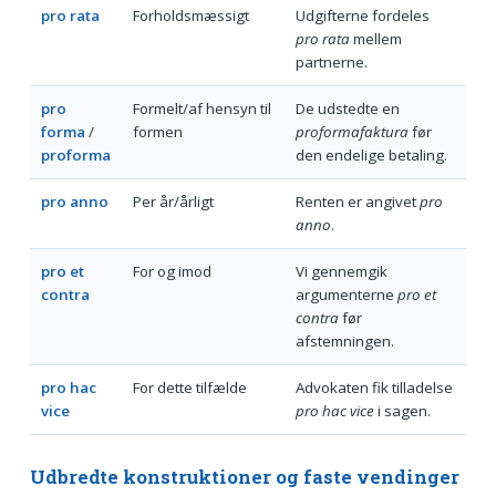
pro rata
Forholdsmæssigt
Udgifterne fordeles
pro rata
mellem
partnerne.
pro
Formelt/af hensyn til
De udstedte en
forma
/
formen
proformafaktura
før
proforma
den endelige betaling.
pro anno
Per år/årligt
Renten er angivet
pro
anno
.
pro et
For og imod
Vi gennemgik
contra
argumenterne
pro et
contra
før
afstemningen.
pro hac
For dette tilfælde
Advokaten fik tilladelse
vice
pro hac vice
i sagen.
Udbredte konstruktioner og faste vendinger