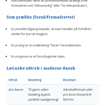
Virksomheden fører en
proklimainitiativ
strategi (ofte
formuleret som “klimavenlig” eller “for klimaindsats”).
Som præfiks (forud/fremadrettet)
En
proaktiv
tilgang betyder, at man handler på forhånd i
stedet for kun at reagere.
En
prolog
er en indledning “foran” hovedteksten.
En
prognose
er et forudsigende skøn.
Latinske udtryk i moderne dansk
Udtryk
Betydning
Eksempel
pro bono
Til gavn; uden
Advokatfirmaet yder
betaling (typisk
pro bono
-bistand til
juridisk/raadgivning)
NGO’er.