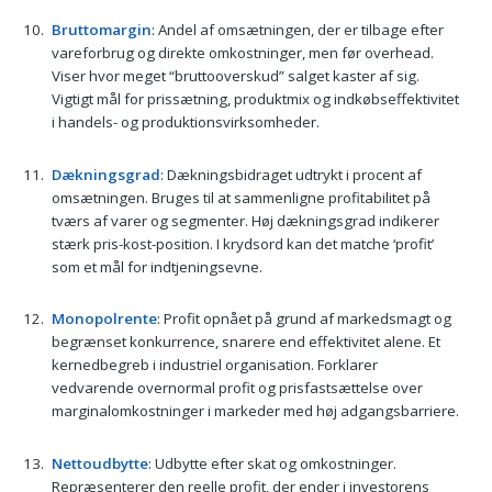
Bruttomargin
: Andel af omsætningen, der er tilbage efter
vareforbrug og direkte omkostninger, men før overhead.
Viser hvor meget “bruttooverskud” salget kaster af sig.
Vigtigt mål for prissætning, produktmix og indkøbseffektivitet
i handels- og produktionsvirksomheder.
Dækningsgrad
: Dækningsbidraget udtrykt i procent af
omsætningen. Bruges til at sammenligne profitabilitet på
tværs af varer og segmenter. Høj dækningsgrad indikerer
stærk pris-kost-position. I krydsord kan det matche ‘profit’
som et mål for indtjeningsevne.
Monopolrente
: Profit opnået på grund af markedsmagt og
begrænset konkurrence, snarere end effektivitet alene. Et
kernedbegreb i industriel organisation. Forklarer
vedvarende overnormal profit og prisfastsættelse over
marginalomkostninger i markeder med høj adgangsbarriere.
Nettoudbytte
: Udbytte efter skat og omkostninger.
Repræsenterer den reelle profit, der ender i investorens