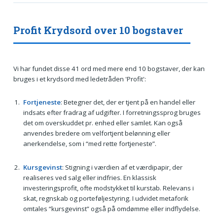
Profit Krydsord over 10 bogstaver
Vi har fundet disse 41 ord med mere end 10 bogstaver, der kan
bruges i et krydsord med ledetråden 'Profit':
Fortjeneste
: Betegner det, der er tjent på en handel eller
indsats efter fradrag af udgifter. I forretningssprog bruges
det om overskuddet pr. enhed eller samlet. Kan også
anvendes bredere om velfortjent belønning eller
anerkendelse, som i “med rette fortjeneste”.
Kursgevinst
: Stigning i værdien af et værdipapir, der
realiseres ved salg eller indfries. En klassisk
investeringsprofit, ofte modstykket til kurstab. Relevans i
skat, regnskab og porteføljestyring. I udvidet metaforik
omtales “kursgevinst” også på omdømme eller indflydelse.