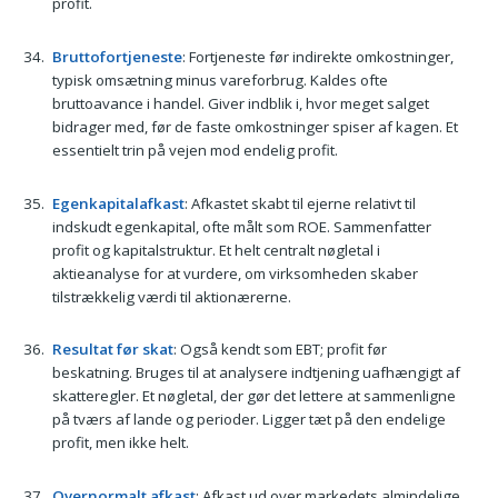
profit.
Bruttofortjeneste
: Fortjeneste før indirekte omkostninger,
typisk omsætning minus vareforbrug. Kaldes ofte
bruttoavance i handel. Giver indblik i, hvor meget salget
bidrager med, før de faste omkostninger spiser af kagen. Et
essentielt trin på vejen mod endelig profit.
Egenkapitalafkast
: Afkastet skabt til ejerne relativt til
indskudt egenkapital, ofte målt som ROE. Sammenfatter
profit og kapitalstruktur. Et helt centralt nøgletal i
aktieanalyse for at vurdere, om virksomheden skaber
tilstrækkelig værdi til aktionærerne.
Resultat før skat
: Også kendt som EBT; profit før
beskatning. Bruges til at analysere indtjening uafhængigt af
skatteregler. Et nøgletal, der gør det lettere at sammenligne
på tværs af lande og perioder. Ligger tæt på den endelige
profit, men ikke helt.
Overnormalt afkast
: Afkast ud over markedets almindelige