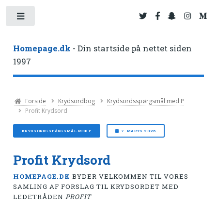
Toggle
Homepage.dk
- Din startside på nettet siden
1997
Forside
Krydsordbog
Krydsordsspørgsmål med P
Profit Krydsord
KRYDSORDSSPØRGSMÅL MED P
7. MARTS 2026
Profit Krydsord
HOMEPAGE.DK
BYDER VELKOMMEN TIL VORES
SAMLING AF FORSLAG TIL KRYDSORDET MED
LEDETRÅDEN
PROFIT