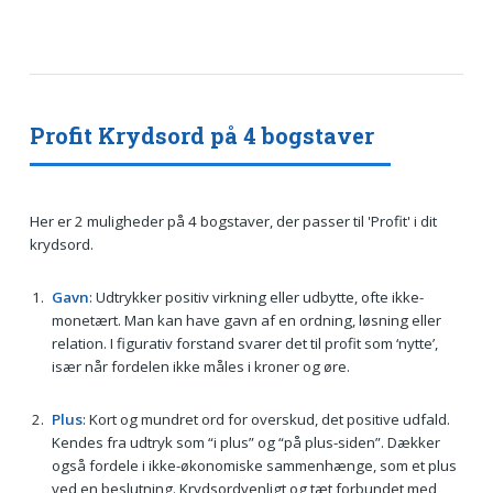
Profit Krydsord på 4 bogstaver
Her er 2 muligheder på 4 bogstaver, der passer til 'Profit' i dit
krydsord.
Gavn
: Udtrykker positiv virkning eller udbytte, ofte ikke-
monetært. Man kan have gavn af en ordning, løsning eller
relation. I figurativ forstand svarer det til profit som ‘nytte’,
især når fordelen ikke måles i kroner og øre.
Plus
: Kort og mundret ord for overskud, det positive udfald.
Kendes fra udtryk som “i plus” og “på plus-siden”. Dækker
også fordele i ikke-økonomiske sammenhænge, som et plus
ved en beslutning. Krydsordvenligt og tæt forbundet med