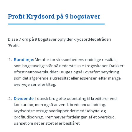
Profit Krydsord på 9 bogstaver
Disse 7 ord på 9 bogstaver opfylder krydsord-ledetråden
'Profit'.
Bundlinje
: Metafor for virksomhedens endelige resultat,
som bogstaveligt står på nederste linje i regnskabet. Dækker
oftest nettooverskuddet. Bruges også i overført betydning
som det afgørende slutresultat eller essensen efter mange
overvejelser eller tiltag.
Dividende
: I dansk brug ofte udbetaling til kreditorer ved
konkursbo, men også anvendt bredt om udlodning.
Krydsordsmæssigt overlapper det med ‘udbytte’ og
‘profitudlodning’. Fremhæver fordelingen af et overskud,
uanset om det er stort eller beskåret.