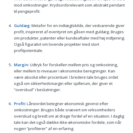
mod omkostninger. Krydsordsrelevant som abstrakt pendant
til pengeprofit.
Guldæg
: Metafor for en indtægtskilde, der vedvarende giver
profit, inspireret af eventyret om gåsen med guldæg. Bruges
om produkter, patenter eller kundeaftaler med høj indtjening.
Også figurativt om lovende projekter med stort
profitpotentiale.
Margin
: Udtryk for forskellen mellem pris og omkostning,
eller mellem to niveauer i økonomiske beregninger. Kan
være absolut eller procentuel. I bredere tale bruges ordet
også om sikkerhedsmargin eller spillerum, der giver et
“overskud” i beslutninger.
Profit
: Låneordet betegner økonomisk gevinst efter
omkostninger. Bruges både snævert om virksomheders
overskud og bredt om at drage fordel af en situation. I daglig
tale kan det også dække ikke-økonomiske fordele, som når
nogen “profiterer” af en erfaring.