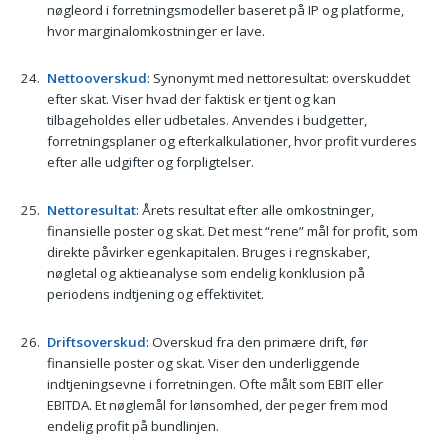
nøgleord i forretningsmodeller baseret på IP og platforme,
hvor marginalomkostninger er lave.
Nettooverskud
: Synonymt med nettoresultat: overskuddet
efter skat. Viser hvad der faktisk er tjent og kan
tilbageholdes eller udbetales. Anvendes i budgetter,
forretningsplaner og efterkalkulationer, hvor profit vurderes
efter alle udgifter og forpligtelser.
Nettoresultat
: Årets resultat efter alle omkostninger,
finansielle poster og skat. Det mest “rene” mål for profit, som
direkte påvirker egenkapitalen. Bruges i regnskaber,
nøgletal og aktieanalyse som endelig konklusion på
periodens indtjening og effektivitet.
Driftsoverskud
: Overskud fra den primære drift, før
finansielle poster og skat. Viser den underliggende
indtjeningsevne i forretningen. Ofte målt som EBIT eller
EBITDA. Et nøglemål for lønsomhed, der peger frem mod
endelig profit på bundlinjen.