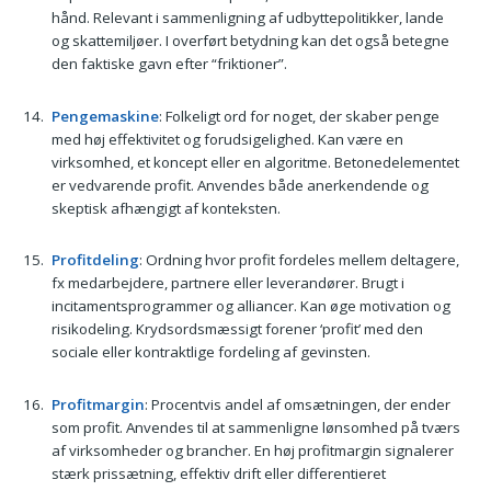
hånd. Relevant i sammenligning af udbyttepolitikker, lande
og skattemiljøer. I overført betydning kan det også betegne
den faktiske gavn efter “friktioner”.
Pengemaskine
: Folkeligt ord for noget, der skaber penge
med høj effektivitet og forudsigelighed. Kan være en
virksomhed, et koncept eller en algoritme. Betonedelementet
er vedvarende profit. Anvendes både anerkendende og
skeptisk afhængigt af konteksten.
Profitdeling
: Ordning hvor profit fordeles mellem deltagere,
fx medarbejdere, partnere eller leverandører. Brugt i
incitamentsprogrammer og alliancer. Kan øge motivation og
risikodeling. Krydsordsmæssigt forener ‘profit’ med den
sociale eller kontraktlige fordeling af gevinsten.
Profitmargin
: Procentvis andel af omsætningen, der ender
som profit. Anvendes til at sammenligne lønsomhed på tværs
af virksomheder og brancher. En høj profitmargin signalerer
stærk prissætning, effektiv drift eller differentieret