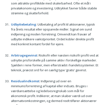
som attraktiv profitkilde med skalerbarhed. Ofte et mål i
privatøkonomi og investering. Udtrykket favner både stabile
strømme og skatteforhold.
Udbyttebetaling
: Udbetaling af profit til aktionærer, typisk
fra årets resultat eller opsparede midler. Signal om sund
indtjening og moden forretning. Omvendt kan fravær af
udbytte indikere vækstprioritet. Ordet kobler direkte profit
med konkret kontant fordel for ejere.
Arbitragegevinst
: Risikofri eller næsten risikofri profit ved at
udnytte prisforskelle på samme aktiv i forskellige markeder.
Sjælden i rene former, men efterstræbt i handelssystemer. Et
teknisk, præcist ord for en særlig type ‘gratis’ gevinst.
Residualindkomst
: Indtjening ud over en
minimumsforrentning af kapital eller indsats. Bruges i
værdiansættelse og ledelsesregnskab som mål for
økonomisk profit. Indikerer, at man skaber værdi ud over
alternativomkostningen, og dermed reelt tilfører aktionærer