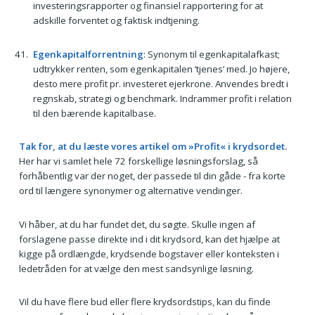
investeringsrapporter og finansiel rapportering for at
adskille forventet og faktisk indtjening.
Egenkapitalforrentning
: Synonym til egenkapitalafkast;
udtrykker renten, som egenkapitalen ‘tjenes’ med. Jo højere,
desto mere profit pr. investeret ejerkrone. Anvendes bredt i
regnskab, strategi og benchmark. Indrammer profit i relation
til den bærende kapitalbase.
Tak for, at du læste vores artikel om »Profit« i krydsordet.
Her har vi samlet hele 72 forskellige løsningsforslag, så
forhåbentlig var der noget, der passede til din gåde - fra korte
ord til længere synonymer og alternative vendinger.
Vi håber, at du har fundet det, du søgte. Skulle ingen af
forslagene passe direkte ind i dit krydsord, kan det hjælpe at
kigge på ordlængde, krydsende bogstaver eller konteksten i
ledetråden for at vælge den mest sandsynlige løsning.
Vil du have flere bud eller flere krydsordstips, kan du finde