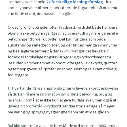
Her har vi samlet hele
72 forskellige løsningsforslag
- fra
korte synonymer til mere specialiserede fagudtryk - så du nemt
kan finde et ord, der passer i din gåde.
Ordet "profit" optræder ofte i krydsord, fordi det både har klare
økonomiske betydninger (gevinst, overskud) og mere generelle
betydninger (fordel, udbytte). Det kan fungere som både
substantiv og i afledte former, og der findes mange synonymer
og beslægtede termer på dansk - hvilket gør det fleksibelt i
forhold til forskellige bogstavlængder og krydsordsmønstre.
Desuden kommer emnet økonomi ofte igen i aviskryds, quizzer
og temaopgaver, så "profit" er et populært og relevant ordvalg
for læggere.
Til hvert af de 72 løsningsforslag har vi lavet en kort beskrivelse,
så du kan få mere information om ordets betydning, brug og
nuancer. Formålet er ikke kun at give hurtige svar, men også at
udvide dit ordforråd - krydsord handler trods alt lige så meget
om læring og sproglig nysgerrighed som om at løse gåden.
Rul blot videre for at se de foreslåede ord og deres forklaringer.