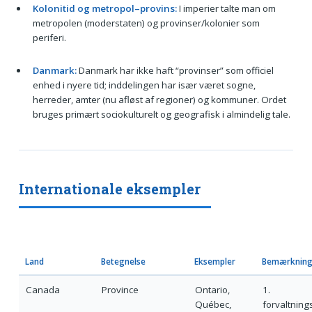
Kolonitid og metropol–provins:
I imperier talte man om
metropolen (moderstaten) og provinser/kolonier som
periferi.
Danmark:
Danmark har ikke haft “provinser” som officiel
enhed i nyere tid; inddelingen har især været sogne,
herreder, amter (nu afløst af regioner) og kommuner. Ordet
bruges primært sociokulturelt og geografisk i almindelig tale.
Internationale eksempler
Land
Betegnelse
Eksempler
Bemærknin
Canada
Province
Ontario,
1.
Québec,
forvaltning