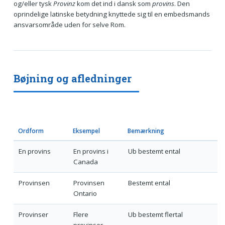
og/eller tysk
Provinz
kom det ind i dansk som
provins
. Den
oprindelige latinske betydning knyttede sig til en embedsmands
ansvarsområde uden for selve Rom.
Bøjning og afledninger
Ordform
Eksempel
Bemærkning
En provins
En provins i
Ub bestemt ental
Canada
Provinsen
Provinsen
Bestemt ental
Ontario
Provinser
Flere
Ub bestemt flertal
provinser