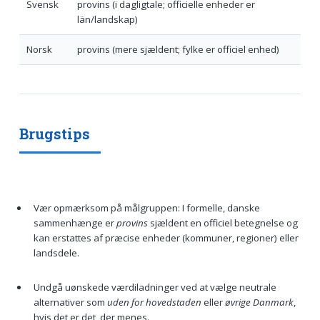
Svensk
provins (i dagligtale; officielle enheder er
län/landskap)
Norsk
provins (mere sjældent; fylke er officiel enhed)
Brugstips
Vær opmærksom på målgruppen: I formelle, danske
sammenhænge er
provins
sjældent en officiel betegnelse og
kan erstattes af præcise enheder (kommuner, regioner) eller
landsdele.
Undgå uønskede værdiladninger ved at vælge neutrale
alternativer som
uden for hovedstaden
eller
øvrige Danmark
,
hvis det er det, der menes.