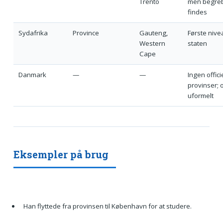
Trento
men begre
findes
Sydafrika
Province
Gauteng,
Første nive
Western
staten
Cape
Danmark
—
—
Ingen offici
provinser; 
uformelt
Eksempler på brug
Han flyttede fra provinsen til København for at studere.