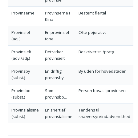
Provinserne
Provinserne i
Bestemt flertal
Kina
Provinsiel
En provinsiel
Ofte pejorativt
(adj.)
tone
Provinsielt
Det virker
Beskriver stil/præg
(adv./adj.)
provinsielt
Provinsby
En driftig
By uden for hovedstaden
(subst.)
provinsby
Provinsbo
Som
Person bosat i provinsen
(subst.)
provinsbo...
Provinsialisme
En snert af
Tendens til
(subst.)
provinsialisme
snæversyn/indadvendthed