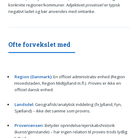
konkrete regioner/kommuner. Adjektivet
provinsiel
er typisk
negativt ladet og bør anvendes med omtanke.
Ofte forvekslet med
Region (Danmark):
En officiel administrativ enhed (Region
Hovedstaden, Region Midtjylland m.fl.).
Provins
er ikke en
officiel dansk enhed.
Landsdel:
Geografisk/analytisk inddeling (fx Jylland, Fyn,
Sjælland) – ikke det samme som provins.
Proveniensen:
Betyder oprindelse/ejerskabshistorik
(kunst/genstande) – har ingen relation til
provins
trods lydlig