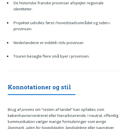
De historiske franske provinser afspejler regionale
identiteter.
Projektet udrulles først i hovedstadsområdet og siden i
provinsen.
Nederlandene er inddelt i tolv provinser.
Touren besøgte flere små byer i provinsen.
Konnotationer og stil
Brug af
provins
om “resten af landet” kan opfattes som
københavnercentreret eller hierarkiserende. I neutral, offentlig
kommunikation vælger mange formuleringer som
øvrige
Danmark
,
uden for hovedstaden
,
landsdelene
eller navngiver