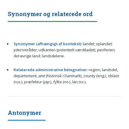
Synonymer og relaterede ord
Synonymer (afhængigt af kontekst):
landet; oplandet;
yderområder; udkanten (potentielt værdiladet); periferien;
det øvrige land; landsdelene.
Relaterede administrative betegnelser:
region, landsdel,
departement, amt (historisk i Danmark), county (eng.), oblast
(rus.), præfektur (jap.), fylke (no.), län (sv.).
Antonymer