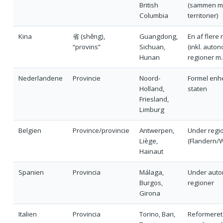
British
(sammen m
Columbia
territorier)
Kina
省 (shěng),
Guangdong,
En af flere
“provins”
Sichuan,
(inkl. auto
Hunan
regioner m.
Nederlandene
Provincie
Noord-
Formel enh
Holland,
staten
Friesland,
Limburg
Belgien
Province/provincie
Antwerpen,
Under regi
Liège,
(Flandern/W
Hainaut
Spanien
Provincia
Málaga,
Under aut
Burgos,
regioner
Girona
Italien
Provincia
Torino, Bari,
Reformeret 