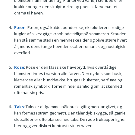
blomsten flammende flag. Plantet ved vand, i stenbed eller
krukke bringer den skulpturel ro og poetisk farvemættet
drama til haven.
Pæon
: Pæon, også kaldet bonderose, eksploderer i frodige
kugler af silkeagtige kronblade tidligt på sommeren. Stauden
kan stå samme sted i en menneskealder og blive større hvert
år, mens dens tunge hoveder skaber romantik og nostalgisk
overflod.
Rose
: Rose er den klassiske havepryd, hvis overdådige
blomster findes i næsten alle farver. Den dyrkes som busk,
klatrerose eller bunddække, bruges i buketter, parfume og
romantisk symbolik. Torne minder samtidig om, at skønhed
ofte har sin pris.
Taks
: Taks er oldgammel nålebusk, giftig men langlivet, og
kan formes i stram geometri. Den tåler dyb skygge, så gamle
slotsalléer er ofte plantet med taks. De røde frøkapper ligner
bær og giver diskret kontrast i vinterhaven.