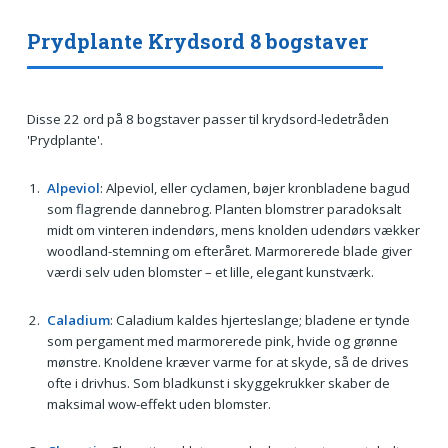
Prydplante Krydsord 8 bogstaver
Disse 22 ord på 8 bogstaver passer til krydsord-ledetråden
'Prydplante'.
Alpeviol
: Alpeviol, eller cyclamen, bøjer kronbladene bagud
som flagrende dannebrog. Planten blomstrer paradoksalt
midt om vinteren indendørs, mens knolden udendørs vækker
woodland-stemning om efteråret. Marmorerede blade giver
værdi selv uden blomster – et lille, elegant kunstværk.
Caladium
: Caladium kaldes hjerteslange; bladene er tynde
som pergament med marmorerede pink, hvide og grønne
mønstre. Knoldene kræver varme for at skyde, så de drives
ofte i drivhus. Som bladkunst i skyggekrukker skaber de
maksimal wow-effekt uden blomster.