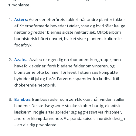
'Prydplante'.
Asters
: Asters er efterårets fakkel, når andre planter takker
af. Stjerneformede hoveder i violet, rosa og hvid tåler kølige
nætter og redder biernes sidste nektartræk. Oktoberbørn
har historisk båret navnet, hvilket viser plantens kulturelle
fodaftryk.
Azalea
: Azalea er egentlig en rhododendrongruppe, men
havefolk skelner, fordi bladene falder om vinteren, og
blomsterne ofte kommer før løvet. I stuen ses kompakte
hybrider til jul og forår. Farverne spænder fra kridhvidt til
chokerende neonpink.
Bambus
: Bambus rasler som zen-klokker, når vinden spiller i
bladene. De stedsegrønne stokke skaber hurtig, eksotisk
læskærm. Nogle arter spreder sig aggressivt via rhizomer,
andre er klumpdannende. Fra pandaspise til nordisk design
– en alsidig prydplante.