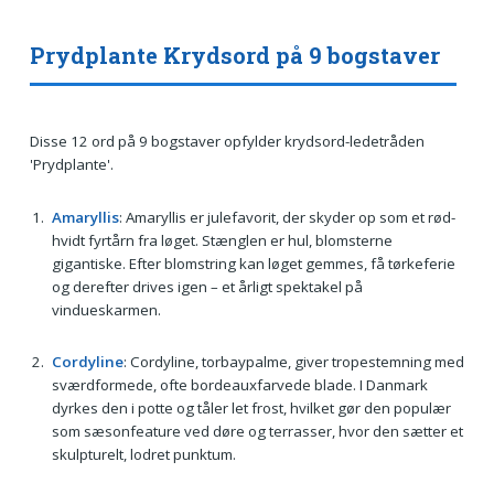
Prydplante Krydsord på 9 bogstaver
Disse 12 ord på 9 bogstaver opfylder krydsord-ledetråden
'Prydplante'.
Amaryllis
: Amaryllis er julefavorit, der skyder op som et rød-
hvidt fyrtårn fra løget. Stænglen er hul, blomsterne
gigantiske. Efter blomstring kan løget gemmes, få tørkeferie
og derefter drives igen – et årligt spektakel på
vindueskarmen.
Cordyline
: Cordyline, torbaypalme, giver tropestemning med
sværdformede, ofte bordeauxfarvede blade. I Danmark
dyrkes den i potte og tåler let frost, hvilket gør den populær
som sæsonfeature ved døre og terrasser, hvor den sætter et
skulpturelt, lodret punktum.