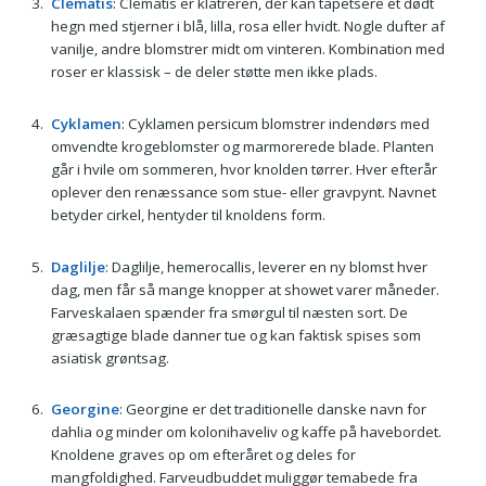
Clematis
: Clematis er klatreren, der kan tapetsere et dødt
hegn med stjerner i blå, lilla, rosa eller hvidt. Nogle dufter af
vanilje, andre blomstrer midt om vinteren. Kombination med
roser er klassisk – de deler støtte men ikke plads.
Cyklamen
: Cyklamen persicum blomstrer indendørs med
omvendte krogeblomster og marmorerede blade. Planten
går i hvile om sommeren, hvor knolden tørrer. Hver efterår
oplever den renæssance som stue- eller gravpynt. Navnet
betyder cirkel, hentyder til knoldens form.
Daglilje
: Daglilje, hemerocallis, leverer en ny blomst hver
dag, men får så mange knopper at showet varer måneder.
Farveskalaen spænder fra smørgul til næsten sort. De
græsagtige blade danner tue og kan faktisk spises som
asiatisk grøntsag.
Georgine
: Georgine er det traditionelle danske navn for
dahlia og minder om kolonihaveliv og kaffe på havebordet.
Knoldene graves op om efteråret og deles for
mangfoldighed. Farveudbuddet muliggør temabede fra