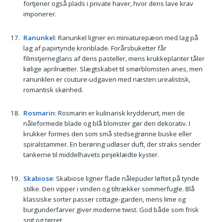
fortjener også plads i private haver, hvor dens lave krav
imponerer.
Ranunkel
: Ranunkel ligner en miniaturepæon med lag på
lag af papirtynde kronblade. Forårsbuketter får
filmstjerneglans af dens pasteller, mens krukkeplanter tåler
kølige aprilnætter. Slægtskabet til smørblomsten anes, men
ranunklen er couture-udgaven med næsten urealistisk,
romantisk skønhed.
Rosmarin
: Rosmarin er kulinarisk krydderurt, men de
nåleformede blade og blå blomster gør den dekorativ. I
krukker formes den som små stedsegrønne buske eller
spiralstammer. En berøring udløser duft, der straks sender
tankerne til middelhavets pinjeklædte kyster.
Skabiose
: Skabiose ligner flade nålepuder løftet på tynde
stilke. Den vipper i vinden og tiltrækker sommerfugle. Blå
klassiske sorter passer cottage-garden, mens lime og
burgunderfarver giver moderne twist. God både som frisk
snit og tørret.