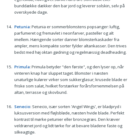
bunddække dækker den bar jord og leverer solskin, selv på
overskyede dage.
Petunia
: Petunia er sommerblomstens popsanger: luftig,
parfumeret og fremavlet i neonfarver, pasteller og alt
imellem. Hængende sorter danner blomsterkaskader fra
ampler, mens kompakte sorter fylder altankasser. Den trives
bedst med høj oktan gødning og regelmæssig deadheading.
Primula
: Primula betyder "den første", og den lyser op, når
vinteren knap har sluppet taget. Blomster i næsten
unaturlige kulører virker som sukkerglasur; krusede blade er
friske som salat, hvilket forstærker forårsfornemmelsen på
altan, terrasse og skovbund.
Senecio
: Senecio, især sorten 'Angel Wings', er bladpryd i
luksusversion med fløjlsbløde, næsten hvide blade. Perfekt
kontrast til mørke petunier eller bronzegræs. Den kræver
veldrænet jord og lidt tørke for at bevare bladene faste og
silkeagtige.