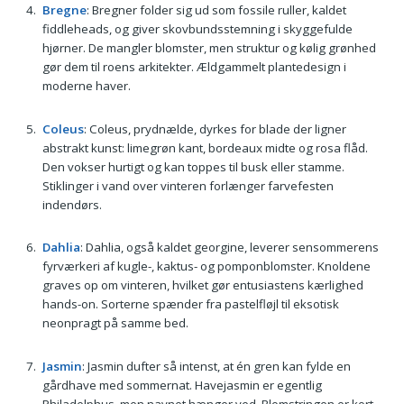
Bregne
: Bregner folder sig ud som fossile ruller, kaldet
fiddleheads, og giver skovbundsstemning i skyggefulde
hjørner. De mangler blomster, men struktur og kølig grønhed
gør dem til roens arkitekter. Ældgammelt plantedesign i
moderne haver.
Coleus
: Coleus, prydnælde, dyrkes for blade der ligner
abstrakt kunst: limegrøn kant, bordeaux midte og rosa flåd.
Den vokser hurtigt og kan toppes til busk eller stamme.
Stiklinger i vand over vinteren forlænger farvefesten
indendørs.
Dahlia
: Dahlia, også kaldet georgine, leverer sensommerens
fyrværkeri af kugle-, kaktus- og pomponblomster. Knoldene
graves op om vinteren, hvilket gør entusiastens kærlighed
hands-on. Sorterne spænder fra pastelfløjl til eksotisk
neonpragt på samme bed.
Jasmin
: Jasmin dufter så intenst, at én gren kan fylde en
gårdhave med sommernat. Havejasmin er egentlig