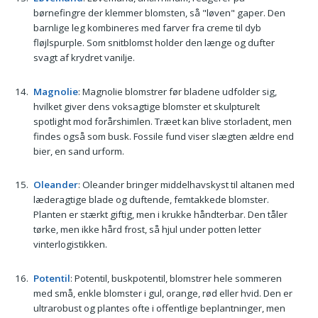
børnefingre der klemmer blomsten, så "løven" gaper. Den
barnlige leg kombineres med farver fra creme til dyb
fløjlspurple. Som snitblomst holder den længe og dufter
svagt af krydret vanilje.
Magnolie
: Magnolie blomstrer før bladene udfolder sig,
hvilket giver dens voksagtige blomster et skulpturelt
spotlight mod forårshimlen. Træet kan blive storladent, men
findes også som busk. Fossile fund viser slægten ældre end
bier, en sand urform.
Oleander
: Oleander bringer middelhavskyst til altanen med
læderagtige blade og duftende, femtakkede blomster.
Planten er stærkt giftig, men i krukke håndterbar. Den tåler
tørke, men ikke hård frost, så hjul under potten letter
vinterlogistikken.
Potentil
: Potentil, buskpotentil, blomstrer hele sommeren
med små, enkle blomster i gul, orange, rød eller hvid. Den er
ultrarobust og plantes ofte i offentlige beplantninger, men