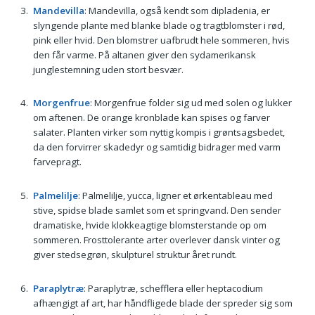
Mandevilla
: Mandevilla, også kendt som dipladenia, er
slyngende plante med blanke blade og tragtblomster i rød,
pink eller hvid. Den blomstrer uafbrudt hele sommeren, hvis
den får varme. På altanen giver den sydamerikansk
junglestemning uden stort besvær.
Morgenfrue
: Morgenfrue folder sig ud med solen og lukker
om aftenen. De orange kronblade kan spises og farver
salater. Planten virker som nyttig kompis i grøntsagsbedet,
da den forvirrer skadedyr og samtidig bidrager med varm
farvepragt.
Palmelilje
: Palmelilje, yucca, ligner et ørkentableau med
stive, spidse blade samlet som et springvand. Den sender
dramatiske, hvide klokkeagtige blomsterstande op om
sommeren. Frosttolerante arter overlever dansk vinter og
giver stedsegrøn, skulpturel struktur året rundt.
Paraplytræ
: Paraplytræ, schefflera eller heptacodium
afhængigt af art, har håndfligede blade der spreder sig som