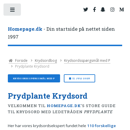
Toggle
Homepage.dk
- Din startside på nettet siden
1997
Forside
Krydsordbog
Krydsordsspørgsmål med P
Prydplante Krydsord
KRYDSORDSSPØRGSMÅL MED P
11. JULI 2025
Prydplante Krydsord
VELKOMMEN TIL
HOMEPAGE.DK
’S STORE GUIDE
TIL KRYDSORD MED LEDETRÅDEN
PRYDPLANTE
Her har vores krydsordsekspert fundet hele
110 forskellige