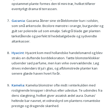
opstammet plante formes den til mini-træ, hvilket tilfører
eventyrligt drama til terrassen.
Gazania
: Gazania åbner sine stråleblomster kun i solskin,
som små ørkensole. Bicolore mønstre i orange, burgunder og
gult ser polerede ud som emalje. Sølvgrå blade gør planten
tørketålende og perfekt til hedebølgebede og sydvendte
altankasser.
Hyacint
: Hyacint kom med hollandske handelsmænd og blev
straks en duftende borddekoration. Tætte blomsterklokker
udsender sød parfume, men kan virke overvældende. Løg
drives indendørs til jul i glas, og afblomstrede planter kan
senere glæde haven hvert forår.
Kamelia
: Kamelia blomstrer ofte midt i vinterkulden med
roslignende knopper i drivhus eller udestue. Te udvindes fra
dens slægtning, hvilket giver asiatisk ædel aura. Dumas’
heltinde bar navnet, et vidnesbyrd om plantens romantiske
prestige og dragende skønhed.