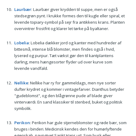
Laurbær
: Laurbær giver krydderi til suppe, men er også
stedsegrøn pynt. I krukke formes den til kugle eller spiral, et
levende topiary-symbol på sejr fra antikkens krans. Planten
overvintrer frostfrit og klarer let tørke på byaltaner.
Lobelia
: Lobelia dækker jord og kanter med hundreder af
bittesmå, intense blå blomster, men findes også i hvid,
lyserød og purpur. Tæt vækst gør den til kantplantens
darling, mens hængesorter flyder ud over kurve som
levende vandfald.
Nellike
: Nellike har ry for gammeldags, men nye sorter
dufter krydret og kommer i vintagefarver. Dianthus betyder
"gudeblomst", og den blågrønne pude af blade giver
vinterværdi. En sand klassiker til stenbed, buket og politisk
symbolik.
Perikon
: Perikon har gule stjerneblomster og røde bær, som
bruges i binderi. Medicinsk kendes den for humørlyftende
egenskab, navngivet Sankt Hans urt. Som busk eller