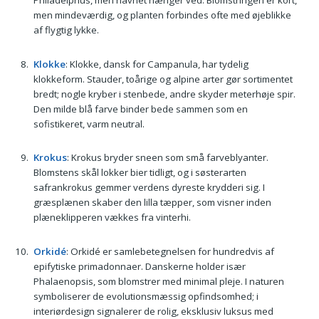
Philadelphus, men navnet hænger ved. Blomstringen er kort,
men mindeværdig, og planten forbindes ofte med øjeblikke
af flygtig lykke.
Klokke
: Klokke, dansk for Campanula, har tydelig
klokkeform. Stauder, toårige og alpine arter gør sortimentet
bredt; nogle kryber i stenbede, andre skyder meterhøje spir.
Den milde blå farve binder bede sammen som en
sofistikeret, varm neutral.
Krokus
: Krokus bryder sneen som små farveblyanter.
Blomstens skål lokker bier tidligt, og i søsterarten
safrankrokus gemmer verdens dyreste krydderi sig. I
græsplænen skaber den lilla tæpper, som visner inden
plæneklipperen vækkes fra vinterhi.
Orkidé
: Orkidé er samlebetegnelsen for hundredvis af
epifytiske primadonnaer. Danskerne holder især
Phalaenopsis, som blomstrer med minimal pleje. I naturen
symboliserer de evolutionsmæssig opfindsomhed; i
interiørdesign signalerer de rolig, eksklusiv luksus med