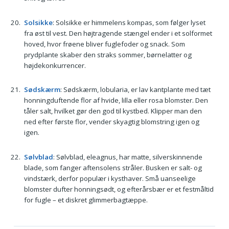
Solsikke
: Solsikke er himmelens kompas, som følger lyset
fra øst til vest. Den højtragende stængel ender i et solformet
hoved, hvor frøene bliver fuglefoder og snack. Som
prydplante skaber den straks sommer, børnelatter og
højdekonkurrencer.
Sødskærm
: Sødskærm, lobularia, er lav kantplante med tæt
honningduftende flor af hvide, lilla eller rosa blomster. Den
tåler salt, hvilket gør den god til kystbed. Klipper man den
ned efter første flor, vender skyagtig blomstring igen og
igen.
Sølvblad
: Sølvblad, eleagnus, har matte, silverskinnende
blade, som fanger aftensolens stråler. Busken er salt- og
vindstærk, derfor populær i kysthaver. Små uanseelige
blomster dufter honningsødt, og efterårsbær er et festmåltid
for fugle – et diskret glimmerbagtæppe.