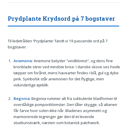
Prydplante Krydsord på 7 bogstaver
Til ledetråden 'Prydplante' fandt vi 19 passende ord på 7
bogstaver.
Anemone
: Anemone betyder "vindblomst", og dens fine
kronblade sitrer ved mindste brise. I danske skove ses hvide
tæpper om foråret, mens havearter findes i blå, gul og dybe
pink. Symbolsk står anemonen for det flygtige, men
vidunderlige øjeblik.
Begonia
: Begonia rummer alt fra sukkulente bladformer til
overdådige pomponblomster. Den tåler skygge, så altanen
får farve hvor solen ikke når. Bladenes asymmetri og
marmorerede tegninger gør den til et levende
stuekunstværk, næsten som botanisk patchwork.