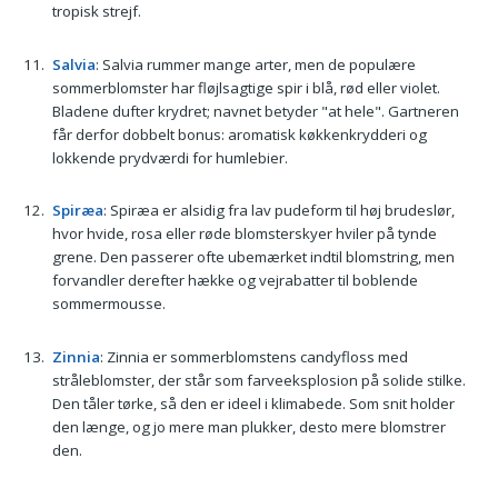
tropisk strejf.
Salvia
: Salvia rummer mange arter, men de populære
sommerblomster har fløjlsagtige spir i blå, rød eller violet.
Bladene dufter krydret; navnet betyder "at hele". Gartneren
får derfor dobbelt bonus: aromatisk køkkenkrydderi og
lokkende prydværdi for humlebier.
Spiræa
: Spiræa er alsidig fra lav pudeform til høj brudeslør,
hvor hvide, rosa eller røde blomsterskyer hviler på tynde
grene. Den passerer ofte ubemærket indtil blomstring, men
forvandler derefter hække og vejrabatter til boblende
sommermousse.
Zinnia
: Zinnia er sommerblomstens candyfloss med
stråleblomster, der står som farveeksplosion på solide stilke.
Den tåler tørke, så den er ideel i klimabede. Som snit holder
den længe, og jo mere man plukker, desto mere blomstrer
den.