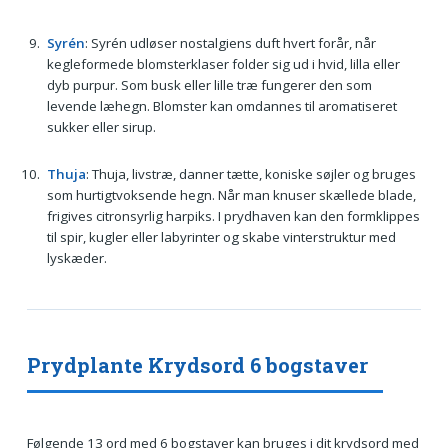
Syrén
: Syrén udløser nostalgiens duft hvert forår, når
kegleformede blomsterklaser folder sig ud i hvid, lilla eller
dyb purpur. Som busk eller lille træ fungerer den som
levende læhegn. Blomster kan omdannes til aromatiseret
sukker eller sirup.
Thuja
: Thuja, livstræ, danner tætte, koniske søjler og bruges
som hurtigtvoksende hegn. Når man knuser skællede blade,
frigives citronsyrlig harpiks. I prydhaven kan den formklippes
til spir, kugler eller labyrinter og skabe vinterstruktur med
lyskæder.
Prydplante Krydsord 6 bogstaver
Følgende 13 ord med 6 bogstaver kan bruges i dit krydsord med