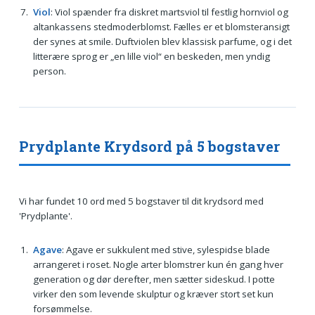
Viol
: Viol spænder fra diskret martsviol til festlig hornviol og
altankassens stedmoderblomst. Fælles er et blomsteransigt
der synes at smile. Duftviolen blev klassisk parfume, og i det
litterære sprog er „en lille viol“ en beskeden, men yndig
person.
Prydplante Krydsord på 5 bogstaver
Vi har fundet 10 ord med 5 bogstaver til dit krydsord med
'Prydplante'.
Agave
: Agave er sukkulent med stive, sylespidse blade
arrangeret i roset. Nogle arter blomstrer kun én gang hver
generation og dør derefter, men sætter sideskud. I potte
virker den som levende skulptur og kræver stort set kun
forsømmelse.