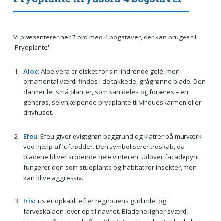
Vi præsenterer her 7 ord med 4 bogstaver, der kan bruges til
'Prydplante'.
Aloe
: Aloe vera er elsket for sin lindrende gelé, men
ornamental værdi findes i de takkede, grågrønne blade. Den
danner let små planter, som kan deles og foræres – en
generøs, selvhjælpende prydplante til vindueskarmen eller
drivhuset.
Efeu
: Efeu giver evigtgrøn baggrund og klatrer på murværk
ved hjælp af luftrødder. Den symboliserer troskab, da
bladene bliver siddende hele vinteren. Udover facadepynt
fungerer den som stueplante og habitat for insekter, men
kan blive aggressiv.
Iris
: Iris er opkaldt efter regnbuens gudinde, og
farveskalaen lever op til navnet. Bladene ligner sværd,