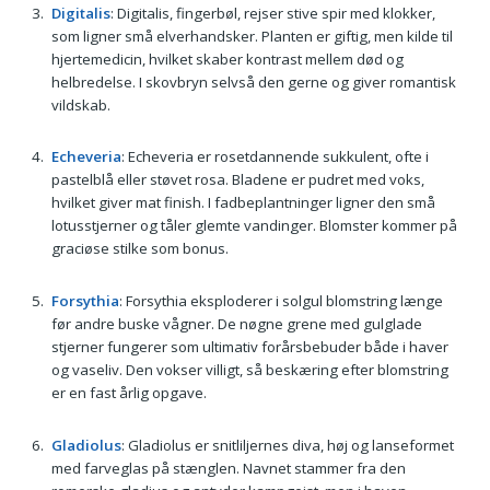
Digitalis
: Digitalis, fingerbøl, rejser stive spir med klokker,
som ligner små elverhandsker. Planten er giftig, men kilde til
hjertemedicin, hvilket skaber kontrast mellem død og
helbredelse. I skovbryn selvså den gerne og giver romantisk
vildskab.
Echeveria
: Echeveria er rosetdannende sukkulent, ofte i
pastelblå eller støvet rosa. Bladene er pudret med voks,
hvilket giver mat finish. I fadbeplantninger ligner den små
lotusstjerner og tåler glemte vandinger. Blomster kommer på
graciøse stilke som bonus.
Forsythia
: Forsythia eksploderer i solgul blomstring længe
før andre buske vågner. De nøgne grene med gulglade
stjerner fungerer som ultimativ forårsbebuder både i haver
og vaseliv. Den vokser villigt, så beskæring efter blomstring
er en fast årlig opgave.
Gladiolus
: Gladiolus er snitliljernes diva, høj og lanseformet
med farveglas på stænglen. Navnet stammer fra den