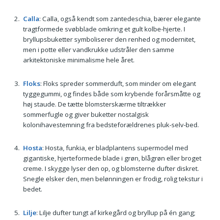
Calla
: Calla, også kendt som zantedeschia, bærer elegante
tragtformede svøbblade omkring et gult kolbe-hjerte. I
bryllupsbuketter symboliserer den renhed og modernitet,
men i potte eller vandkrukke udstråler den samme
arkitektoniske minimalisme hele året.
Floks
: Floks spreder sommerduft, som minder om elegant
tyggegummi, og findes både som krybende forårsmåtte og
høj staude. De tætte blomsterskærme tiltrækker
sommerfugle og giver buketter nostalgisk
kolonihavestemning fra bedsteforældrenes pluk-selv-bed.
Hosta
: Hosta, funkia, er bladplantens supermodel med
gigantiske, hjerteformede blade i grøn, blågrøn eller broget
creme. I skygge lyser den op, og blomsterne dufter diskret.
Snegle elsker den, men belønningen er frodig, rolig tekstur i
bedet.
Lilje
: Lilje dufter tungt af kirkegård og bryllup på én gang;