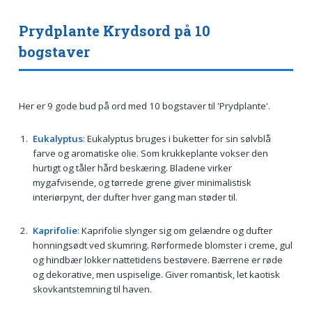
Prydplante Krydsord på 10
bogstaver
Her er 9 gode bud på ord med 10 bogstaver til 'Prydplante'.
Eukalyptus
: Eukalyptus bruges i buketter for sin sølvblå
farve og aromatiske olie. Som krukkeplante vokser den
hurtigt og tåler hård beskæring. Bladene virker
mygafvisende, og tørrede grene giver minimalistisk
interiørpynt, der dufter hver gang man støder til.
Kaprifolie
: Kaprifolie slynger sig om gelændre og dufter
honningsødt ved skumring. Rørformede blomster i creme, gul
og hindbær lokker nattetidens bestøvere. Bærrene er røde
og dekorative, men uspiselige. Giver romantisk, let kaotisk
skovkantstemning til haven.