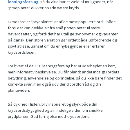
løsningsforslag
, så du altid har et væld af muligheder, når
“prydplante” dukker op i dit næste kryds.
I krydsord er “prydplante” et af de mest populære ord – både
fordi det kan dække alt fra små potteplanter til store
haverosetter, og fordi det har utallige synonymer og varianter
på dansk. Den store variation gør ordet både udfordrende og
sjovt at løse, uanset om du er nybegynder eller erfaren
krydsordsløser.
For hvert af de 110 løsningsforslag har vi udarbejdet en kort,
men informativ beskrivelse. Du får blandt andet indsigt i ordets
betydning, anvendelse og oprindelse, så du ikke bare finder det
korrekte svar, men også udvider dit ordforråd og din
planteviden.
Så dyk ned i listen, bliv inspireret og styrk både din
krydsordsdygtighed og almindelige viden om smukke
prydplanter. God fornøjelse med krydsordene!