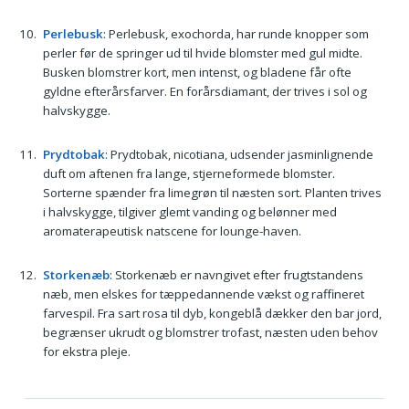
Perlebusk
: Perlebusk, exochorda, har runde knopper som
perler før de springer ud til hvide blomster med gul midte.
Busken blomstrer kort, men intenst, og bladene får ofte
gyldne efterårsfarver. En forårsdiamant, der trives i sol og
halvskygge.
Prydtobak
: Prydtobak, nicotiana, udsender jasminlignende
duft om aftenen fra lange, stjerneformede blomster.
Sorterne spænder fra limegrøn til næsten sort. Planten trives
i halvskygge, tilgiver glemt vanding og belønner med
aromaterapeutisk natscene for lounge-haven.
Storkenæb
: Storkenæb er navngivet efter frugtstandens
næb, men elskes for tæppedannende vækst og raffineret
farvespil. Fra sart rosa til dyb, kongeblå dækker den bar jord,
begrænser ukrudt og blomstrer trofast, næsten uden behov
for ekstra pleje.