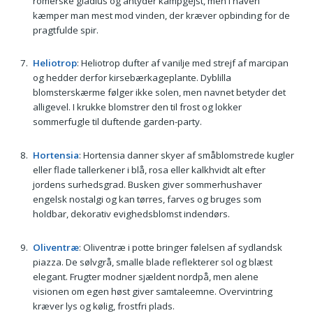
romerske gladius og antyder kampgejst, men i haven
kæmper man mest mod vinden, der kræver opbinding for de
pragtfulde spir.
Heliotrop
: Heliotrop dufter af vanilje med strejf af marcipan
og hedder derfor kirsebærkageplante. Dyblilla
blomsterskærme følger ikke solen, men navnet betyder det
alligevel. I krukke blomstrer den til frost og lokker
sommerfugle til duftende garden-party.
Hortensia
: Hortensia danner skyer af småblomstrede kugler
eller flade tallerkener i blå, rosa eller kalkhvidt alt efter
jordens surhedsgrad. Busken giver sommerhushaver
engelsk nostalgi og kan tørres, farves og bruges som
holdbar, dekorativ evighedsblomst indendørs.
Oliventræ
: Oliventræ i potte bringer følelsen af sydlandsk
piazza. De sølvgrå, smalle blade reflekterer sol og blæst
elegant. Frugter modner sjældent nordpå, men alene
visionen om egen høst giver samtaleemne. Overvintring
kræver lys og kølig, frostfri plads.