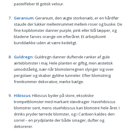
pastelfeber til gotisk velour.
Geranium
: Geranium, den ægte storkenæb, er en hårdfør
staude der lukker mellemrummet mellem roser og buske. De
fine kopblomster danner purple, pink eller blå tæpper, og
bladene farves orange om efteråret. Et arbejdsomt
bunddække uden at være kedeligt.
Guldregn
: Guldregn danner duftende ranker af gule
ærteblomster i maj. Hele planten er giftig, men æstetisk
uimodståelig, især når blomsterregnen slynger sig over
pergolaer og skaber gyldne tunneler. Efter blomstring
fremkommer dekorative, mørke bælge.
Hibiscus
: Hibiscus byder på store, eksotiske
trompetblomster med markant støvdrager. Havehibiscus
blomstrer sent, mens stuehibiscus kan blomstre hele året. I
drinks pryder tørrede blomster, og i Caribien kaldes den
sorrel – en prydplante der både smager, dufter og
dekorerer.