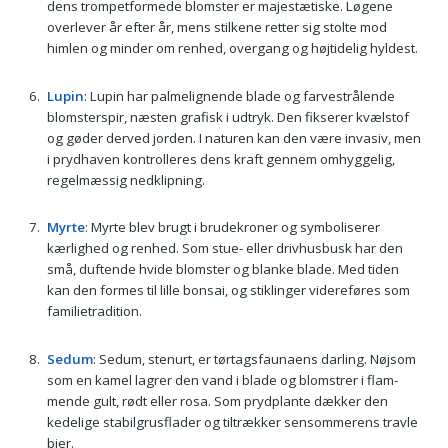
dens trompetformede blomster er majestætiske. Løgene
overlever år efter år, mens stilkene retter sig stolte mod
himlen og minder om renhed, overgang og højtidelig hyldest.
Lupin
: Lupin har palmelignende blade og farvestrålende
blomsterspir, næsten grafisk i udtryk. Den fikserer kvælstof
og gøder derved jorden. I naturen kan den være invasiv, men
i prydhaven kontrolleres dens kraft gennem omhyggelig,
regelmæssig nedklipning.
Myrte
: Myrte blev brugt i brudekroner og symboliserer
kærlighed og renhed. Som stue- eller drivhusbusk har den
små, duftende hvide blomster og blanke blade. Med tiden
kan den formes til lille bonsai, og stiklinger videreføres som
familietradition.
Sedum
: Sedum, stenurt, er tørtagsfaunaens darling. Nøjsom
som en kamel lagrer den vand i blade og blomstrer i flam­
mende gult, rødt eller rosa. Som prydplante dækker den
kedelige stabilgrusflader og tiltrækker sensommerens travle
bier.