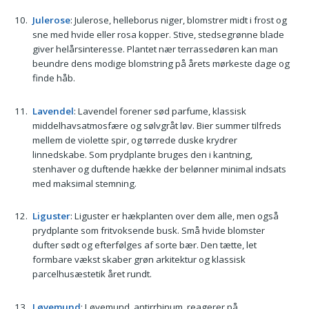
Julerose
: Julerose, helleborus niger, blomstrer midt i frost og
sne med hvide eller rosa kopper. Stive, stedsegrønne blade
giver helårsinteresse. Plantet nær terrassedøren kan man
beundre dens modige blomstring på årets mørkeste dage og
finde håb.
Lavendel
: Lavendel forener sød parfume, klassisk
middelhavsatmosfære og sølvgråt løv. Bier summer tilfreds
mellem de violette spir, og tørrede duske krydrer
linnedskabe. Som prydplante bruges den i kantning,
stenhaver og duftende hække der belønner minimal indsats
med maksimal stemning.
Liguster
: Liguster er hækplanten over dem alle, men også
prydplante som fritvoksende busk. Små hvide blomster
dufter sødt og efterfølges af sorte bær. Den tætte, let
formbare vækst skaber grøn arkitektur og klassisk
parcelhusæstetik året rundt.
Løvemund
: Løvemund, antirrhinum, reagerer på