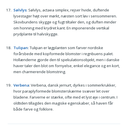
Sølvlys
: Sølvlys, actaea simplex, rejser hvide, duftende
lysestager højt over mørkt, næsten sort løv i sensommeren.
Skovbundens skygge og fugt tiltaler den, og duften minder
om honning med krydret kant. En imponerende vertikal
prydplante til halvskygge.
Tulipan
: Tulipan er løgplanten som farver nordiske
forårsbede med kopformede blomster i regnbuens palet.
Hollænderne gjorde den til spekulationsobjekt, men i danske
haver taler den blot om fornyelse, enkel elegance og en kort,
men charmerende blomstring.
Verbena
: Verbena, dansk jernurt, dyrkes i sommerkrukker,
hvor paraplyformede blomsterskærme svæver let over
bladene. Farverne er stærke, ofte med et lyst øje i centrum. I
oldtiden tillagdes den magiske egenskaber, så haven får
både farve og folklore.