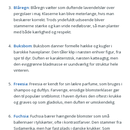
Blåregn
: Blåregn vælter som duftende lavendelslør over
pergolaer i maj. Klaserne kan blive meterlange, hvis man
beskærer korrekt. Trods yndefuldt udseende bliver
stammerne stærke og kan vride nedløbsrør, så man planter
med både kærlighed og respekt.
Buksbom
: Buksbom danner formelle hække og kugler i
barokke haveplaner. Den tåler klip i næsten enhver figur, fra
spir til dyr. Duften er karakteristisk, næsten katteagtig, men
den eviggrønne bladmasse er uundværlig for struktur hele
vinteren.
Freesia
: Freesia er kendt for sin lækre parfume, som bruges i
shampoo og duftlys. Farverige, ensidige blomsterklaser gør
den til populær snitblomst. I haven dyrkes den oftest i krukke
og graves op som gladiolus, men duften er umiskendelig.
Fuchsia
: Fuchsia bærer hængende blomster som små
ballerinaer i tylskørter, ofte i kontrastfarver. Den stammer fra
Sydamerika, men har fast plads i danske krukker. Som