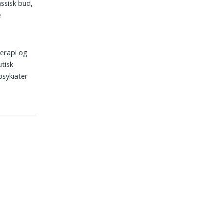
assisk bud,
e
terapi og
utisk
psykiater