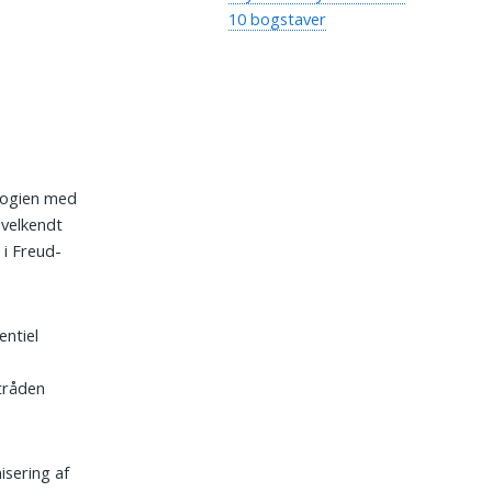
10 bogstaver
ologien med
 velkendt
 i Freud-
entiel
etråden
isering af