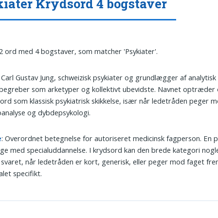
iater Krydsord 4 bogstaver
 2 ord med 4 bogstaver, som matcher 'Psykiater'.
: Carl Gustav Jung, schweizisk psykiater og grundlægger af analytisk
egreber som arketyper og kollektivt ubevidste. Navnet optræder o
ord som klassisk psykiatrisk skikkelse, især når ledetråden peger 
analyse og dybdepsykologi.
e
: Overordnet betegnelse for autoriseret medicinsk fagperson. En p
ge med specialuddannelse. I krydsord kan den brede kategori nog
svaret, når ledetråden er kort, generisk, eller peger mod faget fre
alet specifikt.