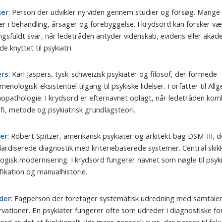
ker
: Person der udvikler ny viden gennem studier og forsøg. Mange
er i behandling, årsager og forebyggelse. I krydsord kan forsker væ
gsfuldt svar, når ledetråden antyder videnskab, evidens eller akad
de knyttet til psykiatri.
ers
: Karl Jaspers, tysk-schweizisk psykiater og filosof, der formede
enologisk-eksistentiel tilgang til psykiske lidelser. Forfatter til All
opathologie. I krydsord er efternavnet oplagt, når ledetråden kom
ofi, metode og psykiatrisk grundlagsteori.
zer
: Robert Spitzer, amerikansk psykiater og arkitekt bag DSM-III, d
ardiserede diagnostik med kriteriebaserede systemer. Central skikk
ogisk modernisering. I krydsord fungerer navnet som nøgle til psyki
ifikation og manualhistorie.
der
: Fagperson der foretager systematisk udredning med samtaler
vationer. En psykiater fungerer ofte som udreder i diagnostiske for
ord er det et funktionelt, lidt mere generisk svar, der passer til fok