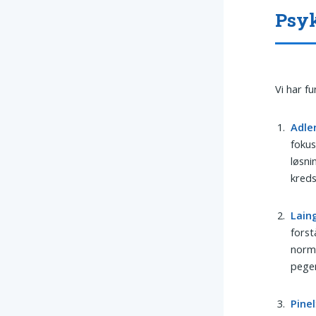
Psyk
Vi har f
Adle
fokus
løsni
kreds
Lain
forst
norma
peger
Pinel