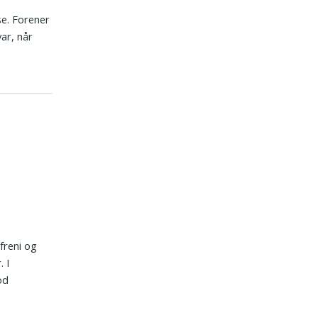
se. Forener
var, når
freni og
 I
od