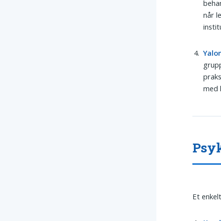
behan
når l
instit
Yalo
grupp
praks
med l
Psyk
Et enkel