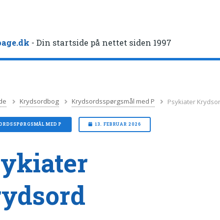
age.dk
- Din startside på nettet siden 1997
de
Krydsordbog
Krydsordsspørgsmål med P
Psykiater Krydso
ORDSSPØRGSMÅL MED P
13. FEBRUAR 2026
ykiater
rydsord