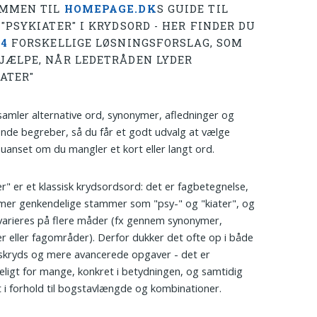
MMEN TIL
HOMEPAGE.DK
S GUIDE TIL
"PSYKIATER" I KRYDSORD - HER FINDER DU
44
FORSKELLIGE LØSNINGSFORSLAG, SOM
JÆLPE, NÅR LEDETRÅDEN LYDER
IATER"
 samler alternative ord, synonymer, afledninger og
nde begreber, så du får et godt udvalg at vælge
 uanset om du mangler et kort eller langt ord.
er" er et klassisk krydsordsord: det er fagbetegnelse,
er genkendelige stammer som "psy-" og "kiater", og
varieres på flere måder (fx gennem synonymer,
ler eller fagområder). Derfor dukker det ofte op i både
skryds og mere avancerede opgaver - det er
ligt for mange, konkret i betydningen, og samtidig
lt i forhold til bogstavlængde og kombinationer.