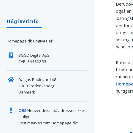
Derudove
også en 
løsningsf
Udgiverinfo
der fork
brugssa
løsning,
Homepage.dk udgives af:
handler 
BGGD Digital ApS
CVR: 34482853
Rul ned 
tilhøren
rutinere
Dalgas Boulevard 48
Homepa
2000 Frederiksberg
hurtiger
Danmark
OBS:
Henvendelse på adressen ikke
muligt.
Post mærkes "Att: Homepage.dk"