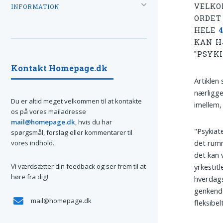
VELKO
INFORMATION
ORDET 
HELE
KAN H
"PSYK
Kontakt Homepage.dk
Artiklen
nærligge
Du er altid meget velkommen til at kontakte
imellem,
os på vores mailadresse
mail@homepage.dk
, hvis du har
"Psykiat
spørgsmål, forslag eller kommentarer til
det rumm
vores indhold.
det kan 
Vi værdsætter din feedback og ser frem til at
yrkestit
høre fra dig!
hverdag
genkende
mail@homepage.dk
fleksibe