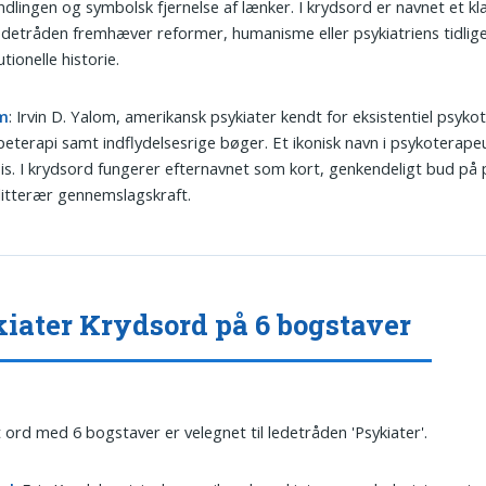
dlingen og symbolsk fjernelse af lænker. I krydsord er navnet et kl
edetråden fremhæver reformer, humanisme eller psykiatriens tidlig
utionelle historie.
m
: Irvin D. Yalom, amerikansk psykiater kendt for eksistentiel psyko
eterapi samt indflydelsesrige bøger. Et ikonisk navn i psykoterape
is. I krydsord fungerer efternavnet som kort, genkendeligt bud på 
itterær gennemslagskraft.
iater Krydsord på 6 bogstaver
t ord med 6 bogstaver er velegnet til ledetråden 'Psykiater'.