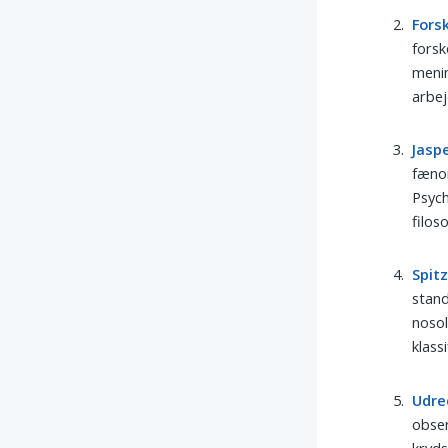
Fors
forsk
menin
arbej
Jasp
fænom
Psych
filos
Spit
stand
nosol
klass
Udre
obser
kryds