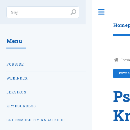
Toggle
Homep
Menu
Forsi
FORSIDE
KRYDS
WEBINDEX
Ps
LEKSIKON
KRYDSORDBOG
K
GREENMOBILITY RABATKODE