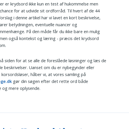
r er krydsord ikke kun en test af hukommelse men
chance for at udvide sit ordforråd. Til hvert af de 44
orslag i denne artikel har vi lavet en kort beskrivelse,
larer betydningen, eventuelle nuancer og
mmenhænge. På den måde får du ikke bare en mulig
 men også kontekst og læring - præcis det krydsord
om.
på siden for at se alle de foreslåede løsninger og læs de
de beskrivelser. Uanset om du er nybegynder eller
t korsordsløser, håber vi, at vores samling på
ge.dk
gør din søgen efter det rette ord både
e og mere oplysende.