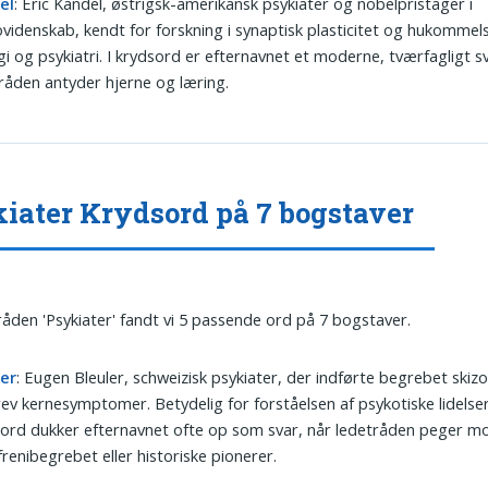
el
: Eric Kandel, østrigsk-amerikansk psykiater og nobelpristager i
videnskab, kendt for forskning i synaptisk plasticitet og hukommel
gi og psykiatri. I krydsord er efternavnet et moderne, tværfagligt s
råden antyder hjerne og læring.
iater Krydsord på 7 bogstaver
tråden 'Psykiater' fandt vi 5 passende ord på 7 bogstaver.
ler
: Eugen Bleuler, schweizisk psykiater, der indførte begrebet skizo
ev kernesymptomer. Betydelig for forståelsen af psykotiske lidelser.
ord dukker efternavnet ofte op som svar, når ledetråden peger m
frenibegrebet eller historiske pionerer.