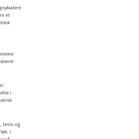
 psykiatere
re et
emisk
gemeine
binerer
er
else i
atrisk
, tests og
løb. I
us på