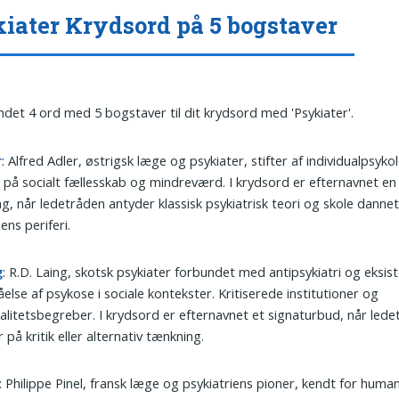
iater Krydsord på 5 bogstaver
undet 4 ord med 5 bogstaver til dit krydsord med 'Psykiater'.
r
: Alfred Adler, østrigsk læge og psykiater, stifter af individualpsyk
 på socialt fællesskab og mindreværd. I krydsord er efternavnet en
ng, når ledetråden antyder klassisk psykiatrisk teori og skole dannet
ens periferi.
g
: R.D. Laing, skotsk psykiater forbundet med antipsykiatri og eksist
åelse af psykose i sociale kontekster. Kritiserede institutioner og
litetsbegreber. I krydsord er efternavnet et signaturbud, når led
 på kritik eller alternativ tænkning.
: Philippe Pinel, fransk læge og psykiatriens pioner, kendt for human