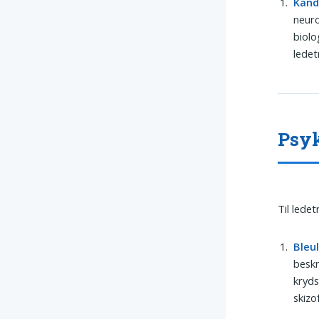
Kand
neuro
biolo
ledet
Psyk
Til lede
Bleu
beskr
kryds
skizo