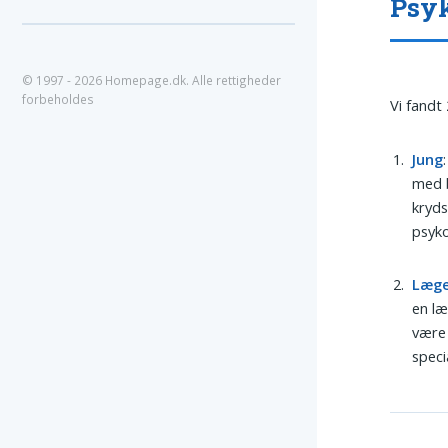
Psyk
© 1997 - 2026 Homepage.dk. Alle rettigheder
forbeholdes
Vi fandt
Jung
med b
kryds
psyko
Læg
en læ
være 
speci