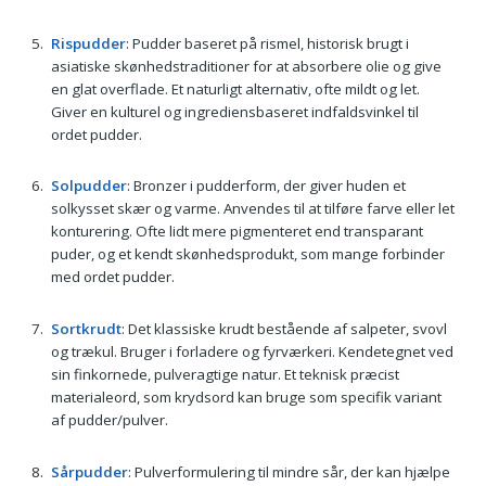
Rispudder
: Pudder baseret på rismel, historisk brugt i
asiatiske skønhedstraditioner for at absorbere olie og give
en glat overflade. Et naturligt alternativ, ofte mildt og let.
Giver en kulturel og ingrediensbaseret indfaldsvinkel til
ordet pudder.
Solpudder
: Bronzer i pudderform, der giver huden et
solkysset skær og varme. Anvendes til at tilføre farve eller let
konturering. Ofte lidt mere pigmenteret end transparant
puder, og et kendt skønhedsprodukt, som mange forbinder
med ordet pudder.
Sortkrudt
: Det klassiske krudt bestående af salpeter, svovl
og trækul. Bruger i forladere og fyrværkeri. Kendetegnet ved
sin finkornede, pulveragtige natur. Et teknisk præcist
materialeord, som krydsord kan bruge som specifik variant
af pudder/pulver.
Sårpudder
: Pulverformulering til mindre sår, der kan hjælpe