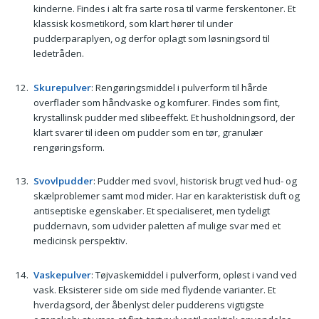
kinderne. Findes i alt fra sarte rosa til varme ferskentoner. Et
klassisk kosmetikord, som klart hører til under
pudderparaplyen, og derfor oplagt som løsningsord til
ledetråden.
Skurepulver
: Rengøringsmiddel i pulverform til hårde
overflader som håndvaske og komfurer. Findes som fint,
krystallinsk pudder med slibeeffekt. Et husholdningsord, der
klart svarer til ideen om pudder som en tør, granulær
rengøringsform.
Svovlpudder
: Pudder med svovl, historisk brugt ved hud- og
skælproblemer samt mod mider. Har en karakteristisk duft og
antiseptiske egenskaber. Et specialiseret, men tydeligt
puddernavn, som udvider paletten af mulige svar med et
medicinsk perspektiv.
Vaskepulver
: Tøjvaskemiddel i pulverform, opløst i vand ved
vask. Eksisterer side om side med flydende varianter. Et
hverdagsord, der åbenlyst deler pudderens vigtigste