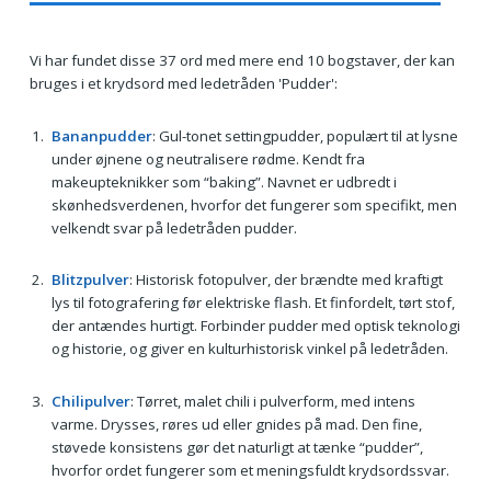
Vi har fundet disse 37 ord med mere end 10 bogstaver, der kan
bruges i et krydsord med ledetråden 'Pudder':
Bananpudder
: Gul-tonet settingpudder, populært til at lysne
under øjnene og neutralisere rødme. Kendt fra
makeupteknikker som “baking”. Navnet er udbredt i
skønhedsverdenen, hvorfor det fungerer som specifikt, men
velkendt svar på ledetråden pudder.
Blitzpulver
: Historisk fotopulver, der brændte med kraftigt
lys til fotografering før elektriske flash. Et finfordelt, tørt stof,
der antændes hurtigt. Forbinder pudder med optisk teknologi
og historie, og giver en kulturhistorisk vinkel på ledetråden.
Chilipulver
: Tørret, malet chili i pulverform, med intens
varme. Drysses, røres ud eller gnides på mad. Den fine,
støvede konsistens gør det naturligt at tænke “pudder”,
hvorfor ordet fungerer som et meningsfuldt krydsordssvar.