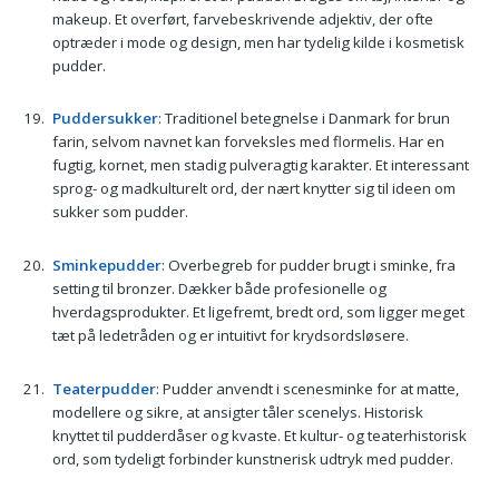
makeup. Et overført, farvebeskrivende adjektiv, der ofte
optræder i mode og design, men har tydelig kilde i kosmetisk
pudder.
Puddersukker
: Traditionel betegnelse i Danmark for brun
farin, selvom navnet kan forveksles med flormelis. Har en
fugtig, kornet, men stadig pulveragtig karakter. Et interessant
sprog- og madkulturelt ord, der nært knytter sig til ideen om
sukker som pudder.
Sminkepudder
: Overbegreb for pudder brugt i sminke, fra
setting til bronzer. Dækker både profesionelle og
hverdagsprodukter. Et ligefremt, bredt ord, som ligger meget
tæt på ledetråden og er intuitivt for krydsordsløsere.
Teaterpudder
: Pudder anvendt i scenesminke for at matte,
modellere og sikre, at ansigter tåler scenelys. Historisk
knyttet til pudderdåser og kvaste. Et kultur- og teaterhistorisk
ord, som tydeligt forbinder kunstnerisk udtryk med pudder.