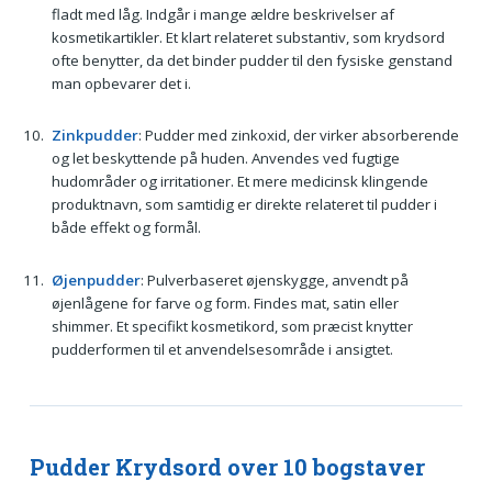
fladt med låg. Indgår i mange ældre beskrivelser af
kosmetikartikler. Et klart relateret substantiv, som krydsord
ofte benytter, da det binder pudder til den fysiske genstand
man opbevarer det i.
Zinkpudder
: Pudder med zinkoxid, der virker absorberende
og let beskyttende på huden. Anvendes ved fugtige
hudområder og irritationer. Et mere medicinsk klingende
produktnavn, som samtidig er direkte relateret til pudder i
både effekt og formål.
Øjenpudder
: Pulverbaseret øjenskygge, anvendt på
øjenlågene for farve og form. Findes mat, satin eller
shimmer. Et specifikt kosmetikord, som præcist knytter
pudderformen til et anvendelsesområde i ansigtet.
Pudder Krydsord over 10 bogstaver