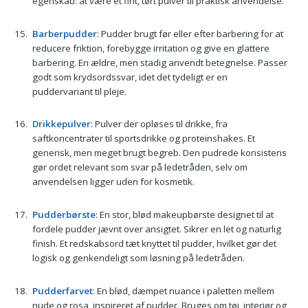
egenskab: at være et fint, tørt pulver til praktisk anvendelse.
Barberpudder
: Pudder brugt før eller efter barbering for at
reducere friktion, forebygge irritation og give en glattere
barbering. En ældre, men stadig anvendt betegnelse. Passer
godt som krydsordssvar, idet det tydeligt er en
puddervariant til pleje.
Drikkepulver
: Pulver der opløses til drikke, fra
saftkoncentrater til sportsdrikke og proteinshakes. Et
generisk, men meget brugt begreb. Den pudrede konsistens
gør ordet relevant som svar på ledetråden, selv om
anvendelsen ligger uden for kosmetik.
Pudderbørste
: En stor, blød makeupbørste designet til at
fordele pudder jævnt over ansigtet. Sikrer en let og naturlig
finish. Et redskabsord tæt knyttet til pudder, hvilket gør det
logisk og genkendeligt som løsning på ledetråden.
Pudderfarvet
: En blød, dæmpet nuance i paletten mellem
nude og rosa, inspireret af pudder. Bruges om tøj, interiør og