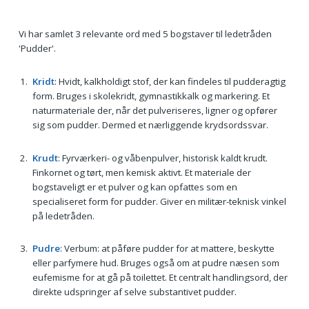
Vi har samlet 3 relevante ord med 5 bogstaver til ledetråden
'Pudder'.
Kridt
: Hvidt, kalkholdigt stof, der kan findeles til pudderagtig
form. Bruges i skolekridt, gymnastikkalk og markering. Et
naturmateriale der, når det pulveriseres, ligner og opfører
sig som pudder. Dermed et nærliggende krydsordssvar.
Krudt
: Fyrværkeri- og våbenpulver, historisk kaldt krudt.
Finkornet og tørt, men kemisk aktivt. Et materiale der
bogstaveligt er et pulver og kan opfattes som en
specialiseret form for pudder. Giver en militær-teknisk vinkel
på ledetråden.
Pudre
: Verbum: at påføre pudder for at mattere, beskytte
eller parfymere hud. Bruges også om at pudre næsen som
eufemisme for at gå på toilettet. Et centralt handlingsord, der
direkte udspringer af selve substantivet pudder.