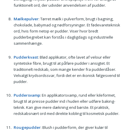
funktionelt ord, der udvider anvendelsen af pudder.
Mælkepulver
: Tørret mælk i pulverform, brugt i bagning,
chokolade, babymad og nødforsyninger. Et fødevareteknisk
ord, hvis form netop er pudder. Viser hvor bredt
pudderbegrebet kan forstås i dagligdags og industrielle
sammenhænge.
Pudderkvast
: Blød applikator, ofte lavet af velour eller
syntetiske fibre, brugt til at påføre pudder i ansigtet. Et
traditionelt redskab, som mange kender fra pudderdåser.
Velvalgt krydsordssvar, fordi det er en ikonisk følgesvend til
pudder.
Puddersvamp
: En applikatorsvamp, rund eller kileformet,
brugt til at presse pudder ind i huden eller udføre baking-
teknik. Kan give mere dækning end børste. Et praktisk,
redskabsnært ord med direkte kobling til kosmetisk pudder.
Rougepudder
: Blush i pudderform, der giver kulør til