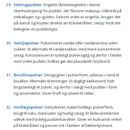
Settingpudder
: Engelsk lånebetegnelse i dansk
skønhedssprog for pudder, der fikserer makeup. Udbredt på
emballager og i guides. Selvom ordet er engelsk, bruges det
på dansk og knytter direkte an til ledetråden, netop fordi det
betegner en puddertype.
Vaniljepulver
: Pulveriseret vanilje eller vaniljearoma uden
sukker. Et alternativ til vaniljesukker, med mere koncentreret
smag. Konsistensen er tydeligt pulveragtig og derfor i familie
med ordet pudder, hvilket gør det plausibelt i krydsord.
Bouillonpulver
: Smagsgiver i pulverform, opløses i vand til
bouillon. Alternativ til terninger. Et dagligt køkkenord, helt
bogstaveligt et pulver, og derfor i slægt med pudder i form
og anvendelse. Giver kraft og umami til retter.
Hvidløgspulver
: Dehydreret, malet hvidløg i pulverform,
brugt til rubs, marinader og hurtig smag. Et fødevareteknisk
udtryk med tydelig pudderkarakter. Giver en kulinarisk vinkel
på ledetråden og passer ind i familen af køkkenpulvere.