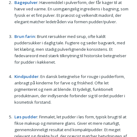
Bagepulver
: Hævemiddel i pulverform, der får kager til at
hæve ved varme. En uomgængelig ingrediens i bagning, som
fysisk er et fint pulver. Et præcist og velkendt madord, der
elegant matcher ledetråden via formen pudder/pulver.
Brun farin
: Brunt rørsukker med sirup, ofte kaldt
puddersukker i daglig tale. Fugtere og søder bagværk, med
let klæbrig, men stadig pulverlignende konsistens. Et
fødevareord med stærk tilknytning til historiske betegnelser
for pudder i køkkenet.
Kindpudder
: En dansk betegnelse for rouge i pudderform,
anbragt på kinderne for farve og friskhed. Ofte let
pigmenteret og nem at blende. Et tydeligt, funktionelt
produktnavn, der indlysende forbinder sig til ordet pudder i
kosmetisk forstand.
Løs pudder
: Finmalet, let pudder i løs form, typisk brugt til at
fikse makeup og minimere glans. Giver et mere naturligt,
gennemskinneligt resultat end kompaktpudder. Et meget
relevant og direkte bud, der præcist matcher betydningen af