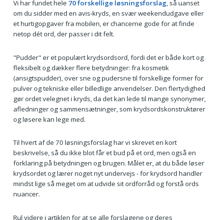
Vi har fundet hele
70 forskellige løsningsforslag
, så uanset
om du sidder med en avis‑kryds, en svær weekendudgave eller
et hurtigopgaver fra mobilen, er chancerne gode for at finde
netop dét ord, der passer i dit felt.
"Pudder" er et populært krydsordsord, fordi det er både kort og
fleksibelt og dækker flere betydninger: fra kosmetik
(ansigtspudder), over sne og pudersne til forskellige former for
pulver og tekniske eller billedlige anvendelser. Den flertydighed
gør ordet velegnet i kryds, da det kan lede til mange synonymer,
afledninger og sammensætninger, som krydsordskonstruktører
og løsere kan lege med.
Til hvert af de 70 løsningsforslag har vi skrevet en kort
beskrivelse, så du ikke blot får et bud på et ord, men også en
forklaring på betydningen og brugen. Målet er, at du både løser
krydsordet og lærer noget nyt undervejs - for krydsord handler
mindst lige så meget om at udvide sit ordforråd og forstå ords
nuancer.
Rul videre i artiklen for at se alle forslagene og deres