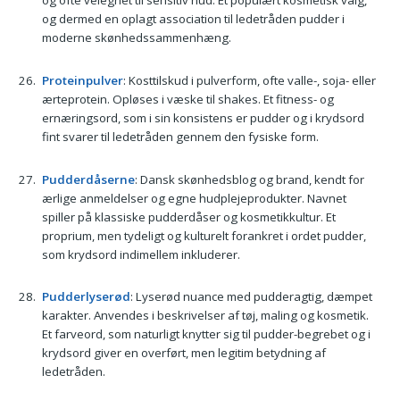
og ofte velegnet til sensitiv hud. Et populært kosmetisk valg,
og dermed en oplagt association til ledetråden pudder i
moderne skønhedssammenhæng.
Proteinpulver
: Kosttilskud i pulverform, ofte valle-, soja- eller
ærteprotein. Opløses i væske til shakes. Et fitness- og
ernæringsord, som i sin konsistens er pudder og i krydsord
fint svarer til ledetråden gennem den fysiske form.
Pudderdåserne
: Dansk skønhedsblog og brand, kendt for
ærlige anmeldelser og egne hudplejeprodukter. Navnet
spiller på klassiske pudderdåser og kosmetikkultur. Et
proprium, men tydeligt og kulturelt forankret i ordet pudder,
som krydsord indimellem inkluderer.
Pudderlyserød
: Lyserød nuance med pudderagtig, dæmpet
karakter. Anvendes i beskrivelser af tøj, maling og kosmetik.
Et farveord, som naturligt knytter sig til pudder-begrebet og i
krydsord giver en overført, men legitim betydning af
ledetråden.