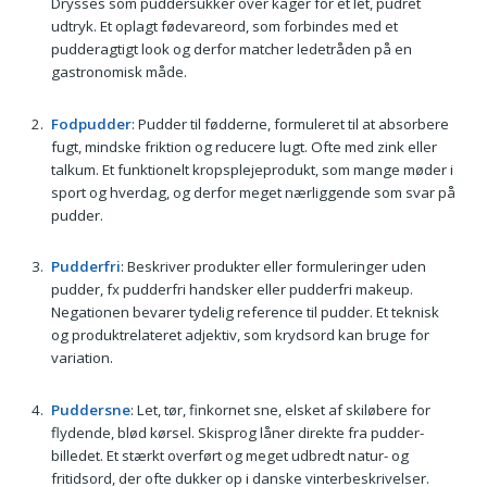
Drysses som puddersukker over kager for et let, pudret
udtryk. Et oplagt fødevareord, som forbindes med et
pudderagtigt look og derfor matcher ledetråden på en
gastronomisk måde.
Fodpudder
: Pudder til fødderne, formuleret til at absorbere
fugt, mindske friktion og reducere lugt. Ofte med zink eller
talkum. Et funktionelt kropsplejeprodukt, som mange møder i
sport og hverdag, og derfor meget nærliggende som svar på
pudder.
Pudderfri
: Beskriver produkter eller formuleringer uden
pudder, fx pudderfri handsker eller pudderfri makeup.
Negationen bevarer tydelig reference til pudder. Et teknisk
og produktrelateret adjektiv, som krydsord kan bruge for
variation.
Puddersne
: Let, tør, finkornet sne, elsket af skiløbere for
flydende, blød kørsel. Skisprog låner direkte fra pudder-
billedet. Et stærkt overført og meget udbredt natur- og
fritidsord, der ofte dukker op i danske vinterbeskrivelser.