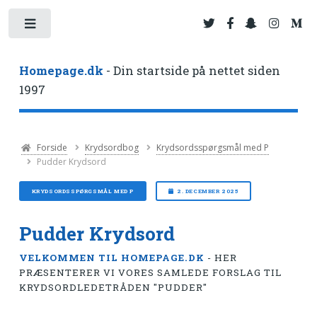
Toggle
Homepage.dk
- Din startside på nettet siden
1997
Forside
Krydsordbog
Krydsordsspørgsmål med P
Pudder Krydsord
KRYDSORDSSPØRGSMÅL MED P
2. DECEMBER 2025
Pudder Krydsord
VELKOMMEN TIL HOMEPAGE.DK
- HER
PRÆSENTERER VI VORES SAMLEDE FORSLAG TIL
KRYDSORDLEDETRÅDEN "PUDDER"