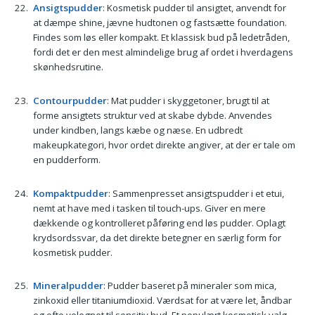
Ansigtspudder
: Kosmetisk pudder til ansigtet, anvendt for
at dæmpe shine, jævne hudtonen og fastsætte foundation.
Findes som løs eller kompakt. Et klassisk bud på ledetråden,
fordi det er den mest almindelige brug af ordet i hverdagens
skønhedsrutine.
Contourpudder
: Mat pudder i skyggetoner, brugt til at
forme ansigtets struktur ved at skabe dybde. Anvendes
under kindben, langs kæbe og næse. En udbredt
makeupkategori, hvor ordet direkte angiver, at der er tale om
en pudderform.
Kompaktpudder
: Sammenpresset ansigtspudder i et etui,
nemt at have med i tasken til touch-ups. Giver en mere
dækkende og kontrolleret påføring end løs pudder. Oplagt
krydsordssvar, da det direkte betegner en særlig form for
kosmetisk pudder.
Mineralpudder
: Pudder baseret på mineraler som mica,
zinkoxid eller titaniumdioxid. Værdsat for at være let, åndbar