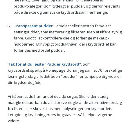
produktkategori, som tydeligt er pudder, og derfor relevant i
både direkte og tematiske krydsordssammenhænge.
Transparent pudder
: Farveløst eller næsten farveløst
settingpudder, som matterer og fikserer uden at tilføre synlig
farve. Godt til at kontrollere olie og forlænge makeup-
holdbarhed. Et hyppigt produktnavn, der i krydsord let kan
forbindes med ordet pudder.
Tak for at du læste "Pudder krydsord".
Som
krydsordsekspert på Homepage.dk har jeg samlet 70 forskellige
løsningsforslag til ledetråden "pudder" for at hjælpe dig videre i
din krydsordsgåde.
Vi håber, at du har fundet det, du søgte. Skulle der stadig
mangle et bud, kan du altid prøve nogle af de alternative forslag
fra listen eller skrive til os med oplysninger om krydsordets
længde og krydsningernes bogstaver - så hjælper vi gerne
videre.