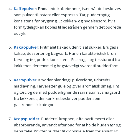
Kaffepulver
: Finmalede kaffebønner, især når de beskrives
som pulver til instant eller espresso. Tør, pudderagtig
konsistens før brygning. Et køkken- og nydelsesord, hvis
form tydeligt kan kobles til ledetråden gennem det pudrede
udtryk.
Kakaopulver
: Fintmalet kakao uden tilsat sukker. Bruges i
kakao, desserter og bagværk. Har en karakteristisk brun
farve og tør, pudret konsistens. Et smags- og teksturord fra
køkkenet, der temmelig bogstaveligt svarer til pudderform.
Karrypulver
: Krydderiblanding i pulverform, udbredt i
madlavning. Farveretter gule og giver aromatisk smag. Fint
og tørt, og dermed pudderlignende i sin natur. Et smagsord
fra køkkenet, der konkret beskriver pudder som
gastronomisk kategori.
Kropspudder
: Pudder til kroppen, ofte parfumeret eller
absorberende, anvendt efter bad for at holde huden tør og
behagelig. Knytter pudder til kropspleje frem for ansigt. Et