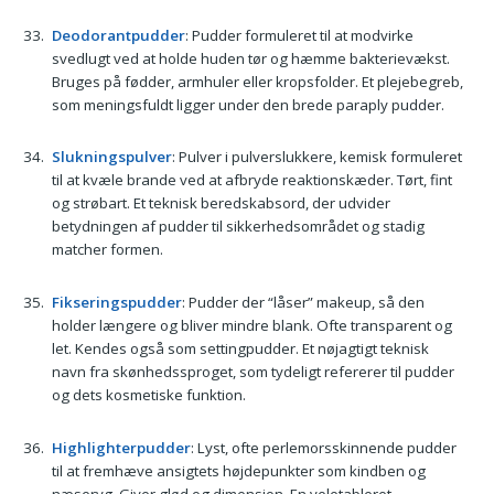
Deodorantpudder
: Pudder formuleret til at modvirke
svedlugt ved at holde huden tør og hæmme bakterievækst.
Bruges på fødder, armhuler eller kropsfolder. Et plejebegreb,
som meningsfuldt ligger under den brede paraply pudder.
Slukningspulver
: Pulver i pulverslukkere, kemisk formuleret
til at kvæle brande ved at afbryde reaktionskæder. Tørt, fint
og strøbart. Et teknisk beredskabsord, der udvider
betydningen af pudder til sikkerhedsområdet og stadig
matcher formen.
Fikseringspudder
: Pudder der “låser” makeup, så den
holder længere og bliver mindre blank. Ofte transparent og
let. Kendes også som settingpudder. Et nøjagtigt teknisk
navn fra skønhedssproget, som tydeligt refererer til pudder
og dets kosmetiske funktion.
Highlighterpudder
: Lyst, ofte perlemorsskinnende pudder
til at fremhæve ansigtets højdepunkter som kindben og
næseryg. Giver glød og dimension. En veletableret