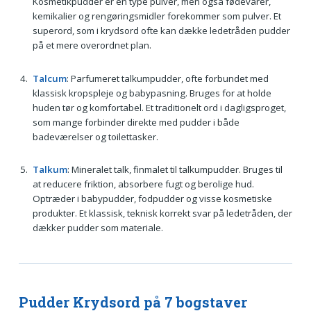
Kosmetikpudder er en type pulver, men også fødevarer,
kemikalier og rengøringsmidler forekommer som pulver. Et
superord, som i krydsord ofte kan dække ledetråden pudder
på et mere overordnet plan.
Talcum
: Parfumeret talkumpudder, ofte forbundet med
klassisk kropspleje og babypasning. Bruges for at holde
huden tør og komfortabel. Et traditionelt ord i dagligsproget,
som mange forbinder direkte med pudder i både
badeværelser og toilettasker.
Talkum
: Mineralet talk, finmalet til talkumpudder. Bruges til
at reducere friktion, absorbere fugt og berolige hud.
Optræder i babypudder, fodpudder og visse kosmetiske
produkter. Et klassisk, teknisk korrekt svar på ledetråden, der
dækker pudder som materiale.
Pudder Krydsord på 7 bogstaver