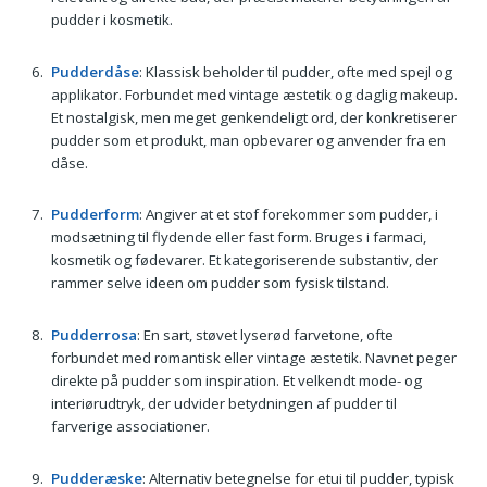
pudder i kosmetik.
Pudderdåse
: Klassisk beholder til pudder, ofte med spejl og
applikator. Forbundet med vintage æstetik og daglig makeup.
Et nostalgisk, men meget genkendeligt ord, der konkretiserer
pudder som et produkt, man opbevarer og anvender fra en
dåse.
Pudderform
: Angiver at et stof forekommer som pudder, i
modsætning til flydende eller fast form. Bruges i farmaci,
kosmetik og fødevarer. Et kategoriserende substantiv, der
rammer selve ideen om pudder som fysisk tilstand.
Pudderrosa
: En sart, støvet lyserød farvetone, ofte
forbundet med romantisk eller vintage æstetik. Navnet peger
direkte på pudder som inspiration. Et velkendt mode- og
interiørudtryk, der udvider betydningen af pudder til
farverige associationer.
Pudderæske
: Alternativ betegnelse for etui til pudder, typisk