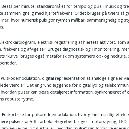
: Beats per minute, standardmålet for tempo og puls i musik og tr
te sammenlignelig med hjertefrekvens. Ordet bruges på tværs af g
pliner, hvor numerisk puls gør rytmen målbar, sammenlignelig og sty
is.
 Elektrokardiogram, elektrisk registrering af hjertets aktivitet, som 
, frekvens og afvigelser. Bruges diagnostisk og i monitorering, men
ets “kurve” bruges også metaforisk om systemers op- og nedture, 
 perioder.
: Pulskodemodulation, digital repræsentation af analoge signaler via
ede værdier. Det er grundlæggende for digital lyd og telekommun
, hvordan pulser kan bære detaljeret information, synkroniseret af c
ns robuste rytme.
: Forkortelse for pulsbreddemodulation, hvor gennemsnitlig effekt 
riere pulsens on/off-forhold. Begrebet bruges i motorstyring, LE
rømregulering, og illustrerer, hvordan “pulse” kan formgive energi 