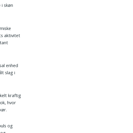
 i skøn
tmiske
s aktivitet
stant
asal enhed
t slag i
kelt kraftig
hok, hvor
kør.
puls og
 og