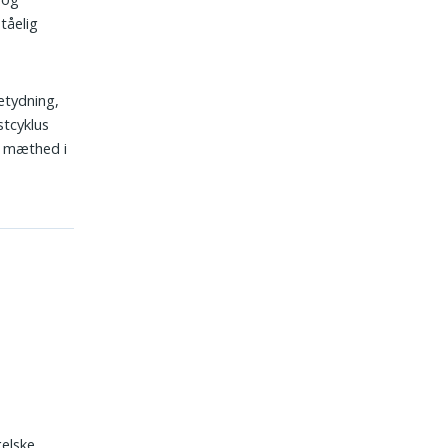
tåelig
etydning,
stcyklus
g mæthed i
gelske