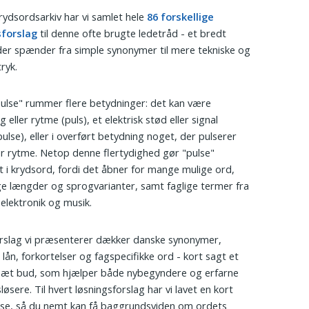
krydsordsarkiv har vi samlet hele
86 forskellige
sforslag
til denne ofte brugte ledetråd - et bredt
der spænder fra simple synonymer til mere tekniske og
ryk.
ulse" rummer flere betydninger: det kan være
g eller rytme (puls), et elektrisk stød eller signal
pulse), eller i overført betydning noget, der pulserer
ver rytme. Netop denne flertydighed gør "pulse"
vt i krydsord, fordi det åbner for mange mulige ord,
ige længder og sprogvarianter, samt faglige termer fra
 elektronik og musik.
rslag vi præsenterer dækker danske synonymer,
 lån, forkortelser og fagspecifikke ord - kort sagt et
 sæt bud, som hjælper både nybegyndere og erfarne
øsere. Til hvert løsningsforslag har vi lavet en kort
lse, så du nemt kan få baggrundsviden om ordets