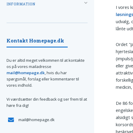
INFORMATION
I vores 
løsning
udvalg, 
lånte udt
Kontakt Homepage.dk
Ordet "p
hjertesla
(impuls/
Du er altid meget velkommen til at kontakte
eller gi
os på vores mailadresse
attrakti
mail@homepage.dk
, hvis du har
spørgsmål, forslag eller kommentarer til
forskell
vores indhold.
medicin,
Vi værdsætter din feedback og ser frem til at
De 86 fo
høre fra dig!
engelske
alsidigt
mail@homepage.dk
korsordsl
beskrive