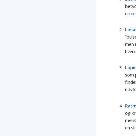
betyd
ernær
Lins
“puls
men i
hverd
Lupi
som p
finde
udvik
Ryt
og kr
mønst
en si