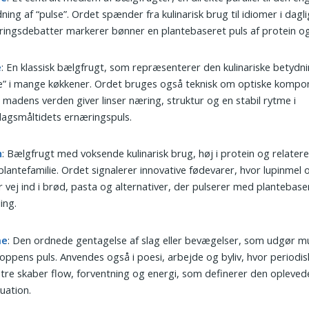
ning af “pulse”. Ordet spænder fra kulinarisk brug til idiomer i daglig
ingsdebatter markerer bønner en plantebaseret puls af protein og
e
: En klassisk bælgfrugt, som repræsenterer den kulinariske betydni
e” i mange køkkener. Ordet bruges også teknisk om optiske kompo
 madens verden giver linser næring, struktur og en stabil rytme i
agsmåltidets ernæringspuls.
n
: Bælgfrugt med voksende kulinarisk brug, høj i protein og relateret
lantefamilie. Ordet signalerer innovative fødevarer, hvor lupinmel
r vej ind i brød, pasta og alternativer, der pulserer med plantebase
ling.
me
: Den ordnede gentagelse af slag eller bevægelser, som udgør m
oppens puls. Anvendes også i poesi, arbejde og byliv, hvor periodis
re skaber flow, forventning og energi, som definerer den oplevede 
tuation.