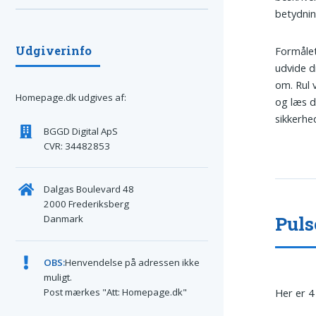
betydnin
Udgiverinfo
Formålet
udvide d
om. Rul 
Homepage.dk udgives af:
og læs d
sikkerhe
BGGD Digital ApS
CVR: 34482853
Dalgas Boulevard 48
2000 Frederiksberg
Puls
Danmark
OBS:
Henvendelse på adressen ikke
muligt.
Post mærkes "Att: Homepage.dk"
Her er 4