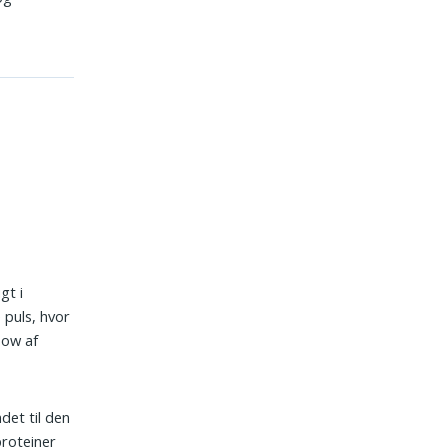
gt i
 puls, hvor
low af
det til den
proteiner