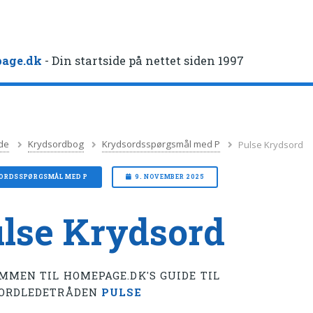
age.dk
- Din startside på nettet siden 1997
de
Krydsordbog
Krydsordsspørgsmål med P
Pulse Krydsord
ORDSSPØRGSMÅL MED P
9. NOVEMBER 2025
lse Krydsord
MMEN TIL HOMEPAGE.DK'S GUIDE TIL
ORDLEDETRÅDEN
PULSE