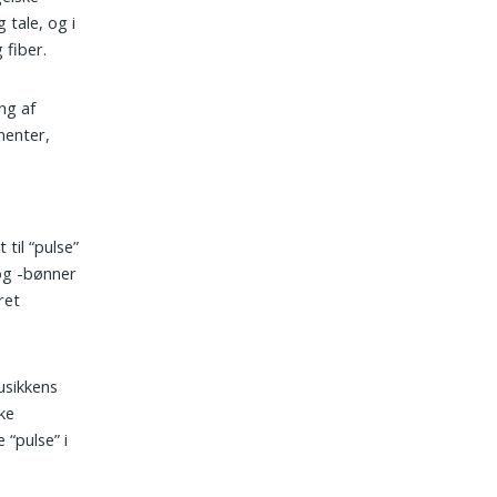
 tale, og i
 fiber.
ng af
nenter,
 til “pulse”
 og -bønner
ret
usikkens
ke
“pulse” i