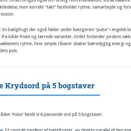
ktledelse, hvor korrekt “takt” fastholder rytme, samarbejde og fors
ession.
e
: En bælgfrugt der også falder under kategorien “pulse” i engelsk b
 fra både friske og tørrede varianter. Ordet forbinder jordens væk
økkenets rytme, hvor simple råvarer skaber bæredygtig energi o
dets puls.
e Krydsord på 5 bogstaver
tråden 'Pulse' fandt vi 6 passende ord på 5 bogstaver.
ne
: Et centralt medlem af bælgfrugter, en direkte parallel til den en