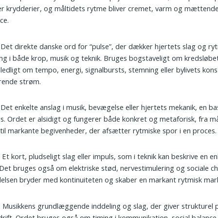
 krydderier, og måltidets rytme bliver cremet, varm og mættende
ce.
: Det direkte danske ord for “pulse”, der dækker hjertets slag og ry
ng i både krop, musik og teknik. Bruges bogstaveligt om kredsløbet
lledligt om tempo, energi, signalbursts, stemning eller bylivets kon
rende strøm.
: Det enkelte anslag i musik, bevægelse eller hjertets mekanik, en b
ls. Ordet er alsidigt og fungerer både konkret og metaforisk, fra mål
il markante begivenheder, der afsætter rytmiske spor i en proces.
: Et kort, pludseligt slag eller impuls, som i teknik kan beskrive en en
 Det bruges også om elektriske stød, nervestimulering og sociale c
lsen bryder med kontinuiteten og skaber en markant rytmisk mar
: Musikkens grundlæggende inddeling og slag, der giver strukturel 
rift. Ordet bruges også om timing i kommunikation, social balance