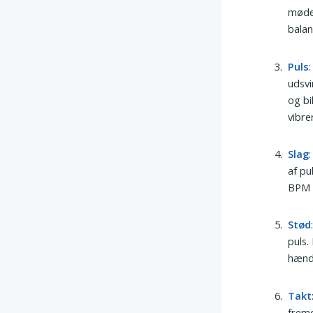
møder
balan
Puls
udsvi
og bi
vibre
Slag
af pu
BPM t
Stød
puls.
hænde
Takt
fremd