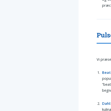
præci
Puls
Vi præse
Beat
popul
“beat
begi
Dahl
kulin