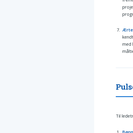
proje
progr
Ært
kendt
med k
målti
Puls
Til lede
Bøn