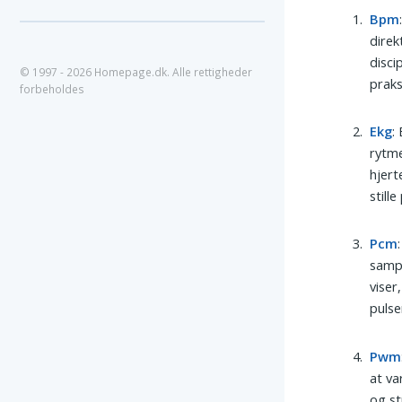
Bpm
direk
disci
© 1997 - 2026 Homepage.dk. Alle rettigheder
praks
forbeholdes
Ekg
:
rytme
hjert
stille
Pcm
sampl
viser
pulse
Pwm
at va
og st