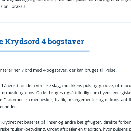
sion i praksis.
e Krydsord 4 bogstaver
nterer her 7 ord med 4 bogstaver, der kan bruges til 'Pulse'.
: Låneord for det rytmiske slag, musikkens puls og groove, ofte bru
ærmusik og dans. Ordet bruges også billedligt om byens energiske
et” kommer fra mennesker, trafik, arrangementer og et konstant f
venheder.
: Krydret ret baseret på linser og andre bælgfrugter, direkte forbun
ariske “pulse”-betydning. Ordet afspejler en tradition, hvor pulsens 