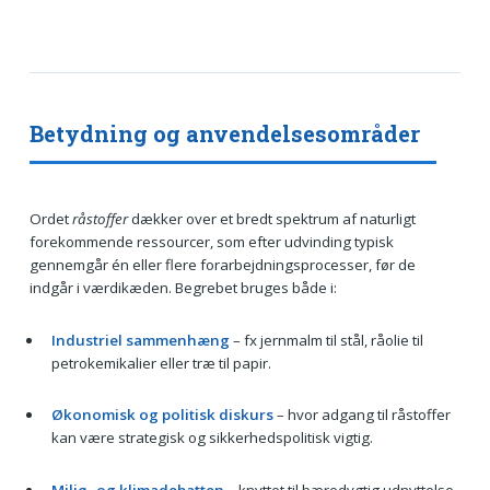
Betydning og anvendelsesområder
Ordet
råstoffer
dækker over et bredt spektrum af naturligt
forekommende ressourcer, som efter udvinding typisk
gennemgår én eller flere forarbejdnings­processer, før de
indgår i værdikæden. Begrebet bruges både i:
Industriel sammenhæng
– fx jernmalm til stål, råolie til
petrokemikalier eller træ til papir.
Økonomisk og politisk diskurs
– hvor adgang til råstoffer
kan være strategisk og sikkerheds­politisk vigtig.
Miljø- og klimadebatten
– knyttet til bæredygtig udnyttelse,