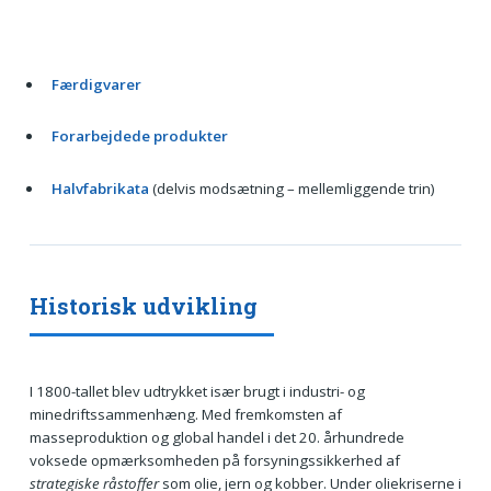
Færdigvarer
Forarbejdede produkter
Halvfabrikata
(delvis modsætning – mellemliggende trin)
Historisk udvikling
I 1800-tallet blev udtrykket især brugt i industri- og
minedriftssammenhæng. Med fremkomsten af
masseproduktion og global handel i det 20. århundrede
voksede opmærksomheden på forsyningssikkerhed af
strategiske råstoffer
som olie, jern og kobber. Under oliekriserne i