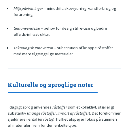
Miljøpåvirkninger
– minedrift, skovrydning, vandforbrug og
forurening.
Genanvendelse
– behov for design til re-use og bedre
affalds-infrastruktur.
Teknologisk innovation
– substitution af knappe råstoffer
med mere tilgængelige materialer.
Kulturelle og sproglige noter
I dagligt sprog anvendes
råstoffer
som et kollektivt, utælleligt
substantiv (
mange råstoffer
,
import af råstoffer
). Det forekommer
sjældnere i ental (
et råstof
), hvilket afspejler fokus på summen
af materialer frem for den enkelte type.