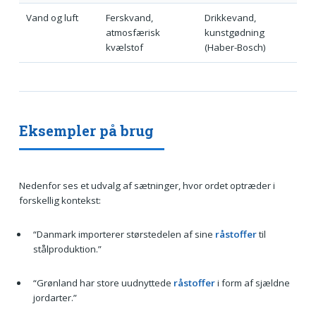
Vand og luft
Ferskvand,
Drikkevand,
atmosfærisk
kunstgødning
kvælstof
(Haber-Bosch)
Eksempler på brug
Nedenfor ses et udvalg af sætninger, hvor ordet optræder i
forskellig kontekst:
“Danmark importerer størstedelen af sine
råstoffer
til
stålproduktion.”
“Grønland har store uudnyttede
råstoffer
i form af sjældne
jordarter.”