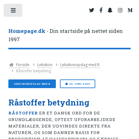
Toggle
Homepage.dk
- Din startside på nettet siden
1997
Forside
Leksikon
Leksikonopslag med R
Råstoffer betydning
LEKSIKONOPSLAG MED R
26. JUNI 2025
Råstoffer betydning
RÅSTOFFER
ER ET DANSK ORD FOR DE
GRUNDLÆGGENDE, OFTEST UFORARBEJDEDE
MATERIALER, DER UDVINDES DIREKTE FRA
NATUREN, OG SOM DANNER BASIS FOR