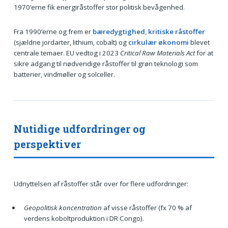
1970’erne fik energiråstoffer stor politisk bevågenhed.
Fra 1990’erne og frem er
bæredygtighed
,
kritiske råstoffer
(sjældne jordarter, lithium, cobalt) og
cirkulær økonomi
blevet
centrale temaer. EU vedtog i 2023
Critical Raw Materials Act
for at
sikre adgang til nødvendige råstoffer til grøn teknologi som
batterier, vindmøller og solceller.
Nutidige udfordringer og
perspektiver
Udnyttelsen af råstoffer står over for flere udfordringer:
Geopolitisk koncentration
af visse råstoffer (fx 70 % af
verdens koboltproduktion i DR Congo).