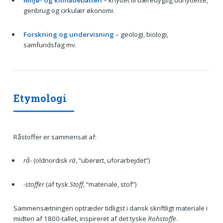
genbrug og cirkulær økonomi.
Forskning og undervisning
– geologi, biologi,
samfundsfag mv.
Etymologi
Råstoffer er sammensat af:
rå-
(oldnordisk
rá
, “uberørt, uforarbejdet”)
-stoffer
(af tysk
Stoff
, “materiale, stof”)
Sammensætningen optræder tidligst i dansk skriftligt materiale i
midten af 1800-tallet, inspireret af det tyske
Rohstoffe
.