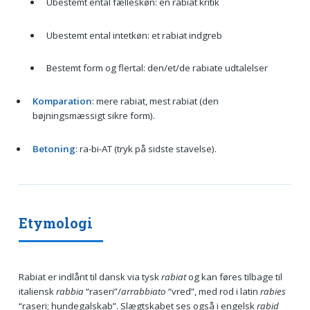
Ubestemt ental fælleskøn: en rabiat kritik
Ubestemt ental intetkøn: et rabiat indgreb
Bestemt form og flertal: den/et/de rabiate udtalelser
Komparation
: mere rabiat, mest rabiat (den
bøjningsmæssigt sikre form).
Betoning
: ra-bi-AT (tryk på sidste stavelse).
Etymologi
Rabiat er indlånt til dansk via tysk
rabiat
og kan føres tilbage til
italiensk
rabbia
“raseri”/
arrabbiato
“vred”, med rod i latin
rabies
“raseri; hundegalskab”. Slægtskabet ses også i engelsk
rabid