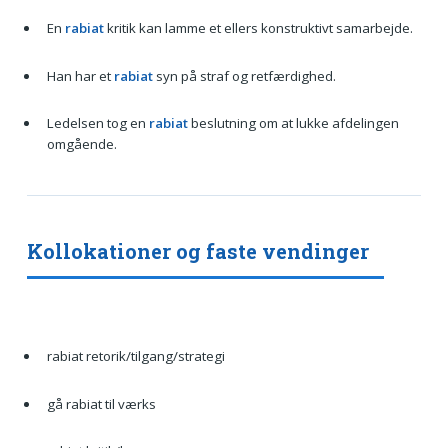
En
rabiat
kritik kan lamme et ellers konstruktivt samarbejde.
Han har et
rabiat
syn på straf og retfærdighed.
Ledelsen tog en
rabiat
beslutning om at lukke afdelingen
omgående.
Kollokationer og faste vendinger
rabiat retorik/tilgang/strategi
gå rabiat til værks