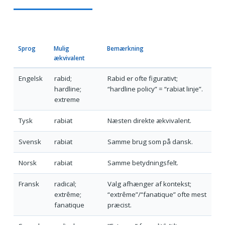
Sprog
Mulig
Bemærkning
ækvivalent
Engelsk
rabid;
Rabid er ofte figurativt;
hardline;
“hardline policy” = “rabiat linje”.
extreme
Tysk
rabiat
Næsten direkte ækvivalent.
Svensk
rabiat
Samme brug som på dansk.
Norsk
rabiat
Samme betydningsfelt.
Fransk
radical;
Valg afhænger af kontekst;
extrême;
“extrême”/“fanatique” ofte mest
fanatique
præcist.