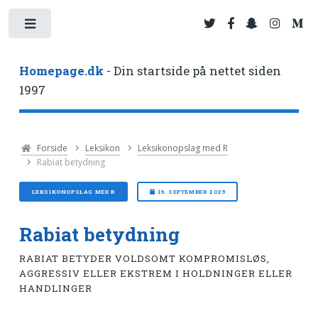
Toggle
Homepage.dk
- Din startside på nettet siden
1997
Forside
Leksikon
Leksikonopslag med R
Rabiat betydning
LEKSIKONOPSLAG MED R
19. SEPTEMBER 2025
Rabiat betydning
RABIAT BETYDER VOLDSOMT KOMPROMISLØS,
AGGRESSIV ELLER EKSTREM I HOLDNINGER ELLER
HANDLINGER