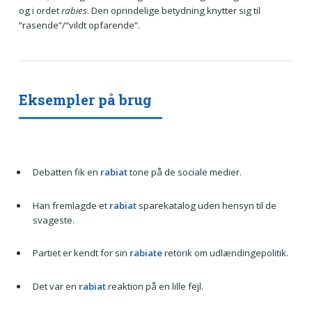
og i ordet
rabies
. Den oprindelige betydning knytter sig til
“rasende”/“vildt opfarende”.
Eksempler på brug
Debatten fik en
rabiat
tone på de sociale medier.
Han fremlagde et
rabiat
sparekatalog uden hensyn til de
svageste.
Partiet er kendt for sin
rabiate
retorik om udlændingepolitik.
Det var en
rabiat
reaktion på en lille fejl.