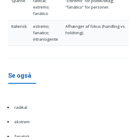
Spansk
radical;
“Extremo” for politik/tiltag;
extremo;
“fanático” for personer.
fanático
Italiensk
estremo;
Afhænger af fokus (handling vs.
fanatico;
holdning).
intransigente
Se også
radikal
ekstrem
fanatisk