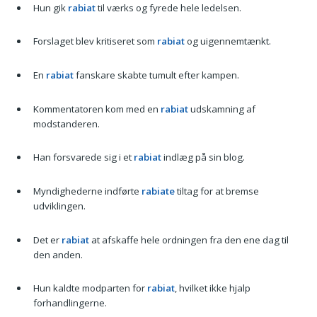
Hun gik
rabiat
til værks og fyrede hele ledelsen.
Forslaget blev kritiseret som
rabiat
og uigennemtænkt.
En
rabiat
fanskare skabte tumult efter kampen.
Kommentatoren kom med en
rabiat
udskamning af
modstanderen.
Han forsvarede sig i et
rabiat
indlæg på sin blog.
Myndighederne indførte
rabiate
tiltag for at bremse
udviklingen.
Det er
rabiat
at afskaffe hele ordningen fra den ene dag til
den anden.
Hun kaldte modparten for
rabiat
, hvilket ikke hjalp
forhandlingerne.