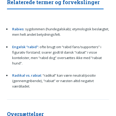
Relaterede termer og forvekslinger
Rabies
: sygdommen (hundegalskab); etymologisk beslægtet,
men helt andet betydningsfelt.
Engelsk “rabid”
: ofte brugt om “rabid fans/supporters” i
figurativ forstand; svarer godt til dansk “rabiat” i visse
kontekster, men “rabid dog” oversættes ikke med “rabiat
hund”.
Radikal vs. rabiat
: “radikal” kan være neutral/positiv
(gennemgribende), “rabiat” er næsten altid negativt
værdiladet.
Oversættelser