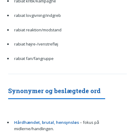
rabiat kritik/kampagne
rabiat lovgivning/indgreb
rabiat reaktion/modstand
rabiat højre-/venstrefløj
rabiat fan/fangruppe
Synonymer og beslægtede ord
Hårdhændet, brutal, hensynsløs
– fokus på
midlerne/handlingen.