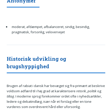
Antonymer
moderat, afdæmpet, afbalanceret, sindig, besindig,
pragmatisk, forsonlig, velovervejet
Historisk udvikling og
brugshyppighed
Brugen af rabiat i dansk har bevæget sig fra primært at beskrive
voldsom adfærd til i høj grad at karakterisere
retorik
,
politik
og
tiltag
. I moderne sprog forekommer ordet ofte i nyhedsartikler,
ledere og debatindlæg, især når et forslag eller en tone
vurderes som overdrevent hård eller uforsonlig.