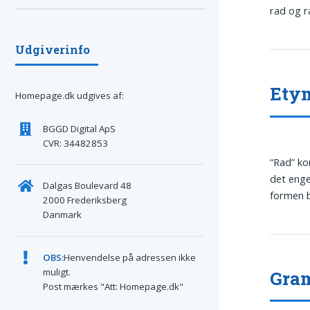
rad og r
Udgiverinfo
Ety
Homepage.dk udgives af:
BGGD Digital ApS
CVR: 34482853
“Rad” k
det eng
Dalgas Boulevard 48
formen b
2000 Frederiksberg
Danmark
OBS:
Henvendelse på adressen ikke
muligt.
Gram
Post mærkes "Att: Homepage.dk"