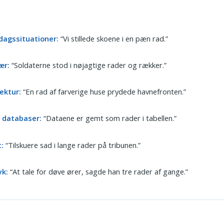
dagssituationer:
“Vi stillede skoene i en pæn rad.”
ær:
“Soldaterne stod i nøjagtige rader og rækker.”
ektur:
“En rad af farverige huse prydede havnefronten.”
g databaser:
“Dataene er gemt som rader i tabellen.”
:
“Tilskuere sad i lange rader på tribunen.”
yk:
“At tale for døve ører, sagde han tre rader af gange.”