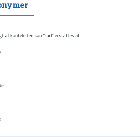
onymer
t af konteksten kan “rad” erstattes af:
e
de
e