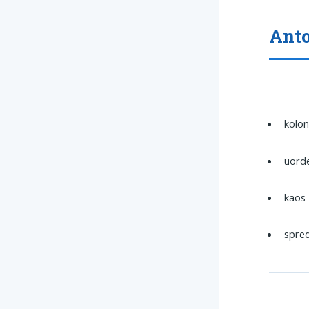
Ant
kolon
uord
kaos
spre