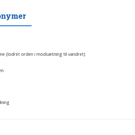
onymer
ne (lodret orden i modsætning til vandret)
en
dning