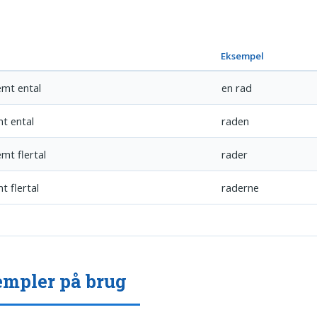
Eksempel
mt ental
en rad
t ental
raden
mt flertal
rader
t flertal
raderne
mpler på brug