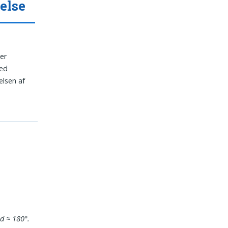
else
der
ved
lsen af
d ≈ 180°.