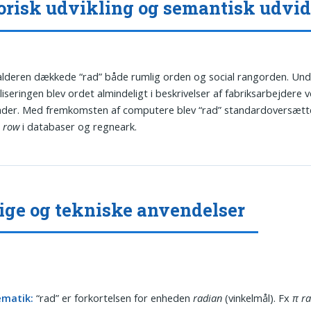
orisk udvikling og semantisk udvid
alderen dækkede “rad” både rumlig orden og social rangorden. Un
aliseringen blev ordet almindeligt i beskrivelser af fabriksarbejdere 
der. Med fremkomsten af computere blev “rad” standardoversætte
e
row
i databaser og regneark.
ige og tekniske anvendelser
matik:
“rad” er forkortelsen for enheden
radian
(vinkelmål). Fx
π ra