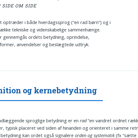
 SIDE OM SIDE
 optræder i både hverdagssprog (“en rad børn”) og i
 række tekniske og videnskabelige sammenhænge.
r gennemgås ordets betydning, oprindelse,
former, anvendelser og beslægtede udtryk.
nition og kernebetydning
undlæggende sproglige betydning er en
rad
“en vandret ordnet rækk
r, typisk placeret ved siden af hinanden og orienteret i samme retni
 betydning kan ordet også signalere
orden og systematik
(fx “sætte 