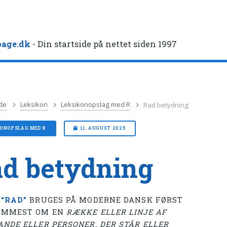
age.dk
- Din startside på nettet siden 1997
de
Leksikon
Leksikonopslag med R
Rad betydning
KONOPSLAG MED R
11. AUGUST 2025
d betydning
T
“RAD”
BRUGES PÅ MODERNE DANSK FØRST
EMMEST OM EN
RÆKKE ELLER LINJE AF
ANDE ELLER PERSONER, DER STÅR ELLER