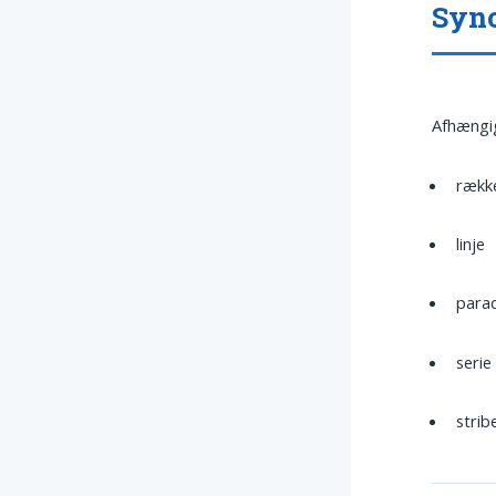
Syn
Afhængig
rækk
linje
para
serie
strib