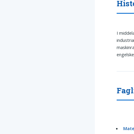
Hist
I middel
industri
maskinra
engelsk
Fagl
Mate