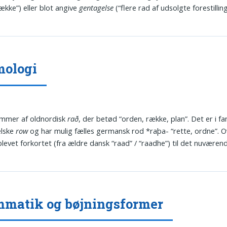
ække”) eller blot angive
gentagelse
(“flere rad af udsolgte forestilling
mologi
ommer af oldnordisk
rað
, der betød “orden, række, plan”. Det er i f
elske
row
og har mulig fælles germansk rod *raþa- “rette, ordne”. Ov
levet forkortet (fra ældre dansk “raad” / “raadhe”) til det nuværend
matik og bøjningsformer