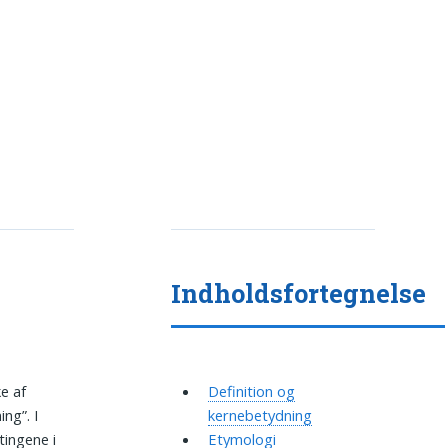
Indholdsfortegnelse
e af
Definition og
ng”. I
kernebetydning
tingene i
Etymologi