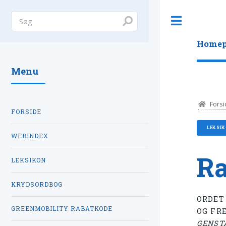
Toggle
Homep
Menu
Forsi
FORSIDE
LEKSI
WEBINDEX
Ra
LEKSIKON
KRYDSORDBOG
ORDE
GREENMOBILITY RABATKODE
OG FR
GENST