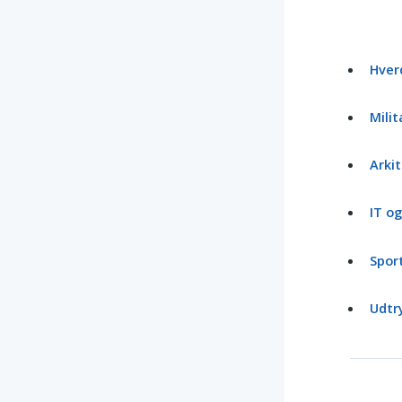
Hver
Milit
Arkit
IT o
Sport
Udtr