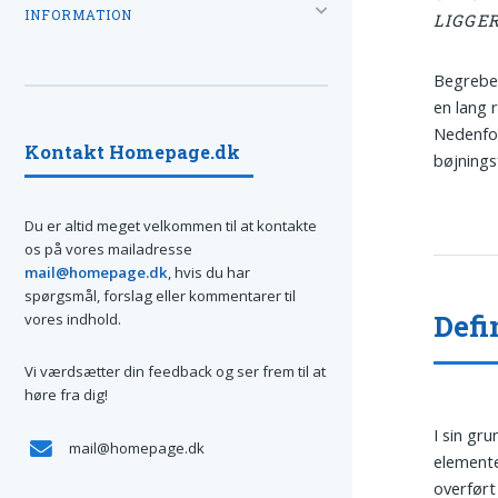
INFORMATION
LIGGER
Begrebet
en lang
Nedenfo
Kontakt Homepage.dk
bøjnings
Du er altid meget velkommen til at kontakte
os på vores mailadresse
mail@homepage.dk
, hvis du har
spørgsmål, forslag eller kommentarer til
Defi
vores indhold.
Vi værdsætter din feedback og ser frem til at
høre fra dig!
I sin gr
mail@homepage.dk
elemente
overført