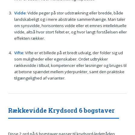
Vidde
: Vidde peger på stor udstrækning eller bredde, både
landskabeligt og i mere abstrakte sammenhænge. Man taler
om synsvidde, horisontens vidde eller et emnes intellektuelle
vidde, altså hvor stort feltet er, og hvor langt forståelsen eller
effekten rækker.
Vifte
: Vifte er et billede på et bredt udvalg, der folder sig ud
som muligheder eller egenskaber. Ordet udtrykker
rækkevidde i tilbud, kompetencer eller løsninger og bruges til
at betone spændet mellem yderpunkter, samt den praktiske
tilgængelighed af varianter.
Rækkevidde Krydsord 6 bogstaver
Disse 2 ord på 6 bogstaver passer til krydsord-ledetråden