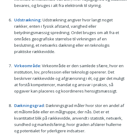
bevares, og bruges i alt fra elektronik til styring.
Udstrækning
: Udstrækning angiver hvor langt noget
rækker, enten i fysisk afstand, varighed eller
betydningsmæssig spredning. Ordet bruges om alt fra et
områdes geografiske størrelse til virkningen af en
beslutning, et netværks dækning eller en teknologis
praktiske rækkevidde.
Virkeområde
: Virkeområde er den samlede sfære, hvor en
institution, lov, profession eller teknologi opererer. Det
beskriver rækkevidde og afgrænsning i ét, og gør det muligt
at forstå kompetencer, mandat og ansvar i praksis, så
opgaver kan placeres og koordineres hensigtsmæssigt.
Dækningsgrad
: Dækningsgrad måler hvor stor en andel af
et målområde eller en målgruppe, der nås. Det er et
kvantitativt blik på rækkevidde, anvendt i statistik, netværk,
sundhed og markedsføring, hvor graden afslører hullerne
og potentialet for yderligere indsatser.