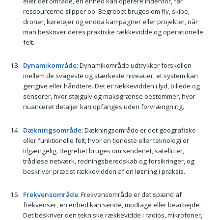
eller det område, en enhed kan operere indenfor, før
ressourcerne slipper op. Begrebet bruges om fly, skibe,
droner, køretøjer og endda kampagner eller projekter, når
man beskriver deres praktiske rækkevidde og operationelle
felt.
Dynamikområde
: Dynamikområde udtrykker forskellen
mellem de svageste og stærkeste niveauer, et system kan
gengive eller håndtere. Det er rækkevidden i lyd, billede og
sensorer, hvor støjgulv og maksgrænse bestemmer, hvor
nuanceret detaljer kan opfanges uden forvrængning.
Dækningsområde
: Dækningsområde er det geografiske
eller funktionelle felt, hvor en tjeneste eller teknologi er
tilgængelig. Begrebet bruges om sendenet, satellitter,
trådløse netværk, redningsberedskab og forsikringer, og
beskriver præcist rækkevidden af en løsning i praksis.
Frekvensområde
: Frekvensområde er det spænd af
frekvenser, en enhed kan sende, modtage eller bearbejde.
Det beskriver den tekniske rækkevidde i radios, mikrofoner,