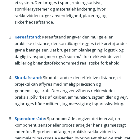
et system. Den bruges i sport, redningsudstyr,
sprinklersystemer og materialehåndtering, hvor
rækkevidden afgør anvendelighed, placering og
sikkerhedsafstande.
Køreafstand
: Køreafstand angiver den mulige eller
praktiske distance, der kan tilbagelægges i et køretøj under
givne betingelser. Det bruges om planlægning, logistik og
daglig transport, men også som mål for rækkevidde ved
elbiler og brændstoføkonomi med realistiske forbehold.
Skudafstand
: Skudafstand er den effektive distance, et
projektil kan affyres med rimelig præcision og
gennemslagskraft. Den angiver våbens rækkevidde i
praksis, påvirkes af kaliber, ammunition, sigtemidler og vejr,
og bruges både militært, jagtmæssigt og i sportsskydning.
Spændområde
: Spændområde angiver det interval, en
komponent, sensor eller proces arbejder hensigtsmæssigt
indenfor. Begrebet indfanger praktisk rækkevidde: fra
minimale til maksimale værdier, hvor nøjagtighed og stabilitet