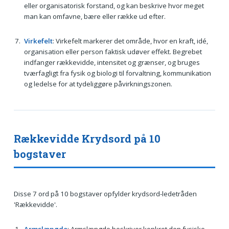
eller organisatorisk forstand, og kan beskrive hvor meget
man kan omfavne, bære eller række ud efter.
Virkefelt
: Virkefelt markerer det område, hvor en kraft, idé,
organisation eller person faktisk udøver effekt. Begrebet
indfanger rækkevidde, intensitet og grænser, og bruges
tværfagligt fra fysik og biologi til forvaltning, kommunikation
og ledelse for at tydeliggøre påvirkningszonen.
Rækkevidde Krydsord på 10
bogstaver
Disse 7 ord på 10 bogstaver opfylder krydsord-ledetråden
'Rækkevidde'.
Armslængde
: Armslængde beskriver konkret den fysiske