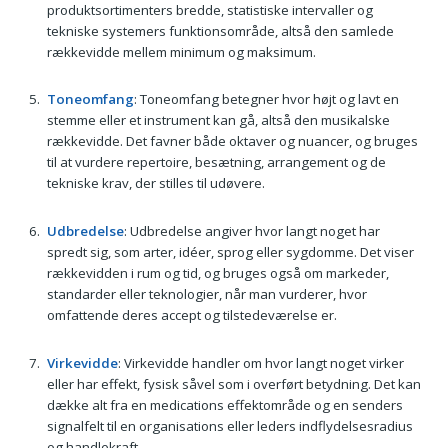
produktsortimenters bredde, statistiske intervaller og
tekniske systemers funktionsområde, altså den samlede
rækkevidde mellem minimum og maksimum.
Toneomfang
: Toneomfang betegner hvor højt og lavt en
stemme eller et instrument kan gå, altså den musikalske
rækkevidde. Det favner både oktaver og nuancer, og bruges
til at vurdere repertoire, besætning, arrangement og de
tekniske krav, der stilles til udøvere.
Udbredelse
: Udbredelse angiver hvor langt noget har
spredt sig, som arter, idéer, sprog eller sygdomme. Det viser
rækkevidden i rum og tid, og bruges også om markeder,
standarder eller teknologier, når man vurderer, hvor
omfattende deres accept og tilstedeværelse er.
Virkevidde
: Virkevidde handler om hvor langt noget virker
eller har effekt, fysisk såvel som i overført betydning. Det kan
dække alt fra en medications effektområde og en senders
signalfelt til en organisations eller leders indflydelsesradius
og handlekraft.