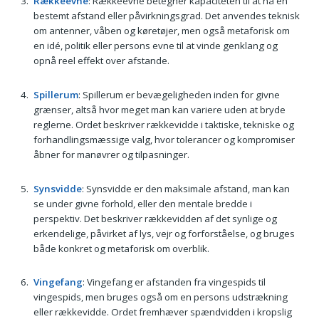
Rækkeevne
: Rækkeevne betegner kapaciteten til at nå en
bestemt afstand eller påvirkningsgrad. Det anvendes teknisk
om antenner, våben og køretøjer, men også metaforisk om
en idé, politik eller persons evne til at vinde genklang og
opnå reel effekt over afstande.
Spillerum
: Spillerum er bevægeligheden inden for givne
grænser, altså hvor meget man kan variere uden at bryde
reglerne. Ordet beskriver rækkevidde i taktiske, tekniske og
forhandlingsmæssige valg, hvor tolerancer og kompromiser
åbner for manøvrer og tilpasninger.
Synsvidde
: Synsvidde er den maksimale afstand, man kan
se under givne forhold, eller den mentale bredde i
perspektiv. Det beskriver rækkevidden af det synlige og
erkendelige, påvirket af lys, vejr og forforståelse, og bruges
både konkret og metaforisk om overblik.
Vingefang
: Vingefang er afstanden fra vingespids til
vingespids, men bruges også om en persons udstrækning
eller rækkevidde. Ordet fremhæver spændvidden i kropslig