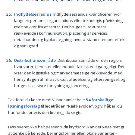
Indflydelsesradius
: Indflydelsesradius kvantificerer hvor
langt en persons, organisations eller teknologis påvirkning
reelt rækker fra et center. Det bruges til at vurdere
rækkevidde i kommunikation, placering af services,
detailhandel og byplanlægning, hvor afstand dæmper effekt
og synlighed.
Distributionsområde
: Distributionsområde er den region,
hvor varer, tjenester eller indhold faktisk er tilgængeligt. Det
viser den logistiske og markedsmæssige rækkevidde, med
hensyntagen til infrastruktur, tilladelser og efterspørgsel, og
bruges til at styre forsyning og lancering.
Tak fordi du læste med! Vi har samlet hele
54 forskellige
løsningsforslag
til ledetråden "Rækkevidde", og vi håber, du
har fundet præcis den løsning, du søgte.
Hvis svaret ikke helt passer til dit krydsord, kan det være nyttigt
at tænke på længde, bøjningsformer eller lokale varianter -