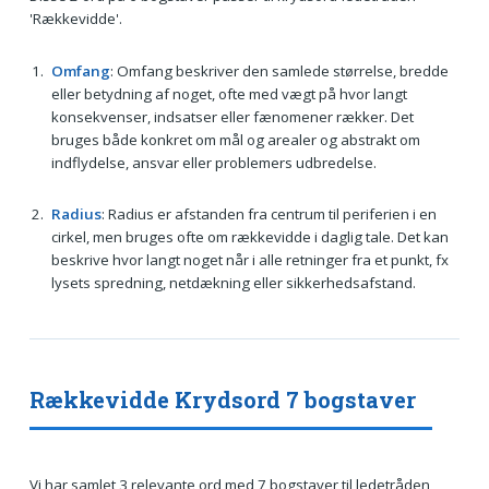
'Rækkevidde'.
Omfang
: Omfang beskriver den samlede størrelse, bredde
eller betydning af noget, ofte med vægt på hvor langt
konsekvenser, indsatser eller fænomener rækker. Det
bruges både konkret om mål og arealer og abstrakt om
indflydelse, ansvar eller problemers udbredelse.
Radius
: Radius er afstanden fra centrum til periferien i en
cirkel, men bruges ofte om rækkevidde i daglig tale. Det kan
beskrive hvor langt noget når i alle retninger fra et punkt, fx
lysets spredning, netdækning eller sikkerhedsafstand.
Rækkevidde Krydsord 7 bogstaver
Vi har samlet 3 relevante ord med 7 bogstaver til ledetråden