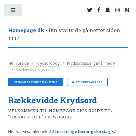
Toggle
Homepage.dk
- Din startside på nettet siden
1997
Forside
Krydsordbog
Krydsordsspørgsmål med R
Rækkevidde Krydsord
KRYDSORDSSPØRGSMÅL MED R
27. FEBRUAR 2026
Rækkevidde Krydsord
VELKOMMEN TIL HOMEPAGE.DK'S GUIDE TIL
"RÆKKEVIDDE" I KRYDSORD
Her har vi samlet hele
54 forskellige løsningsforslag
, så