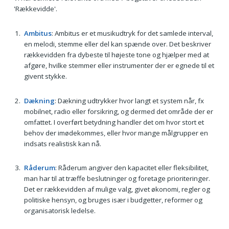
'Rækkevidde'.
Ambitus
: Ambitus er et musikudtryk for det samlede interval,
en melodi, stemme eller del kan spænde over. Det beskriver
rækkevidden fra dybeste til højeste tone og hjælper med at
afgøre, hvilke stemmer eller instrumenter der er egnede til et
givent stykke.
Dækning
: Dækning udtrykker hvor langt et system når, fx
mobilnet, radio eller forsikring, og dermed det område der er
omfattet. I overført betydning handler det om hvor stort et
behov der imødekommes, eller hvor mange målgrupper en
indsats realistisk kan nå.
Råderum
: Råderum angiver den kapacitet eller fleksibilitet,
man har til at træffe beslutninger og foretage prioriteringer.
Det er rækkevidden af mulige valg, givet økonomi, regler og
politiske hensyn, og bruges især i budgetter, reformer og
organisatorisk ledelse.