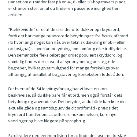
uanset om du sidder fast på en 4-, 6- eller 10-bogstavers plads,
er chancen stor for, at du finder en passende mulighed her i
artiklen.
"Rækkevidde" er et af de ord, der ofte dukker op i krydsord,
fordi det har mange nuancerede betydninger: fra fysisk afstand
(fx hvor langt noget kan nå), over teknisk dækning (mobil- eller
radiosignal) til overført betydning som omfang eller indflydelse.
Den semantiske fleksibilitet gør ordet populært i krydsord, og
samtidig findes der et væld af synonymer og beslægtede
begreber, hvilket giver mulighed for mange forskellige svar
afhængig af antallet af bogstaver og konteksten i ledetråden.
For hvert af de 54 løsningsforslag har vi lavet en kort
beskrivelse, så du ikke bare får et ord, men også forstår dets
betydning og anvendelse. Det betyder, at du både kan løse din
aktuelle gåde og samtidig udvide dit ordforråd - præcis det
krydsord handler om: at udfordre hukommelsen, lære nye
vendinger og blive klogere på sprogbrug.
Scroll videre ned gennem listen for at finde det løsningsforslag,