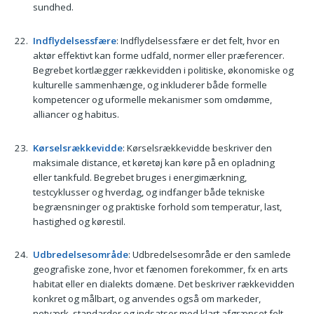
sundhed.
Indflydelsessfære
: Indflydelsessfære er det felt, hvor en
aktør effektivt kan forme udfald, normer eller præferencer.
Begrebet kortlægger rækkevidden i politiske, økonomiske og
kulturelle sammenhænge, og inkluderer både formelle
kompetencer og uformelle mekanismer som omdømme,
alliancer og habitus.
Kørselsrækkevidde
: Kørselsrækkevidde beskriver den
maksimale distance, et køretøj kan køre på en opladning
eller tankfuld. Begrebet bruges i energimærkning,
testcyklusser og hverdag, og indfanger både tekniske
begrænsninger og praktiske forhold som temperatur, last,
hastighed og kørestil.
Udbredelsesområde
: Udbredelsesområde er den samlede
geografiske zone, hvor et fænomen forekommer, fx en arts
habitat eller en dialekts domæne. Det beskriver rækkevidden
konkret og målbart, og anvendes også om markeder,
netværk, standarder og indsatser med klart afgrænset felt.