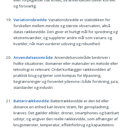
eller forpligtelser har effekt, så anvendelsen bliver korrekt
og forsvarlig.
Variationsbredde
: Variationsbredde er statistikken for
forskellen mellem mindste og største observation, altså
datas rækkevidde. Den giver et hurtigt mål for spredning og
ekstremværdier, og supplerer andre mål som varians og
kvartiler, når man vurderer udsving og robusthed.
Anvendelsesområde
: Anvendelsesområde beskriver i
hvilke situationer, domæner eller materialer en metode eller
teknologi er relevant. Ordet kortlægger rækkevidden af
praktisk brug og tjener som kompas for tilpasning,
begrænsninger og forventet ydeevne i både forskning, jura,
standarder og industri.
Batterirækkevidde
: Batterirækkevidde er den tid eller
distance en enhed kan levere strøm, før genopladning
kræves. Det gælder elbiler, droner, smartphones og bærbart
udstyr, og angiver den reelle rækkevidde, som afhænger af
brugsmønster, temperatur, effektforbrug og kapacitetens