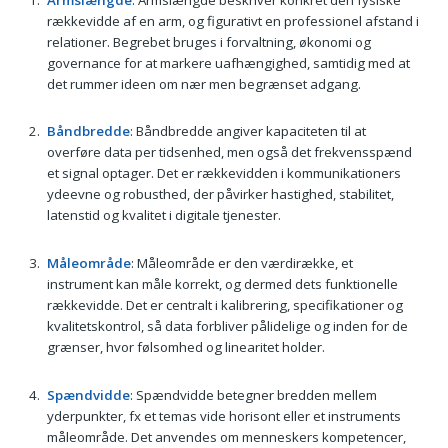
rækkevidde af en arm, og figurativt en professionel afstand i
relationer. Begrebet bruges i forvaltning, økonomi og
governance for at markere uafhængighed, samtidig med at
det rummer ideen om nær men begrænset adgang.
Båndbredde
: Båndbredde angiver kapaciteten til at
overføre data per tidsenhed, men også det frekvensspænd
et signal optager. Det er rækkevidden i kommunikationers
ydeevne og robusthed, der påvirker hastighed, stabilitet,
latenstid og kvalitet i digitale tjenester.
Måleområde
: Måleområde er den værdirække, et
instrument kan måle korrekt, og dermed dets funktionelle
rækkevidde. Det er centralt i kalibrering, specifikationer og
kvalitetskontrol, så data forbliver pålidelige og inden for de
grænser, hvor følsomhed og linearitet holder.
Spændvidde
: Spændvidde betegner bredden mellem
yderpunkter, fx et temas vide horisont eller et instruments
måleområde. Det anvendes om menneskers kompetencer,