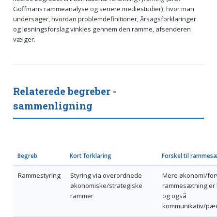
Goffmans rammeanalyse og senere mediestudier), hvor man
undersøger, hvordan problemdefinitioner, årsagsforklaringer
og løsningsforslag vinkles gennem den ramme, afsenderen
vælger.
Relaterede begreber -
sammenligning
Begreb
Kort forklaring
Forskel til rammes
Rammestyring
Styring via overordnede
Mere økonomi/forv
økonomiske/strategiske
rammesætning er 
rammer
og også
kommunikativ/pæ