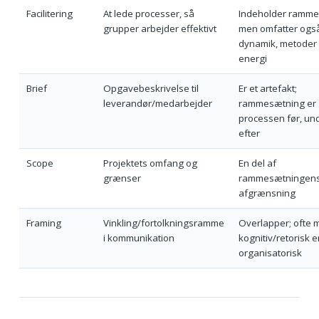
Facilitering
At lede processer, så
Indeholder ramme
grupper arbejder effektivt
men omfatter ogs
dynamik, metoder
energi
Brief
Opgavebeskrivelse til
Er et artefakt;
leverandør/medarbejder
rammesætning er
processen før, un
efter
Scope
Projektets omfang og
En del af
grænser
rammesætningen
afgrænsning
Framing
Vinkling/fortolkningsramme
Overlapper; ofte 
i kommunikation
kognitiv/retorisk 
organisatorisk