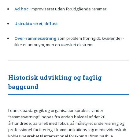
Ad hoc
(improviseret uden forudgående rammer)
Ustruktureret
,
diffust
Over-rammesætning
som problem (for rigidt, kvælende) -
ikke et antonym, men en uønsket ekstrem
Historisk udvikling og faglig
baggrund
I dansk pædagogik og organisationspraksis vinder
“rammesætning” indpas fra anden halvdel af det 20.
århundrede, parallelt med fokus på målstyret undervisning og
professionel facilitering. I kommunikations- og medievidenskab
kobles begrebet til international forskning i
framing
(bl.a.