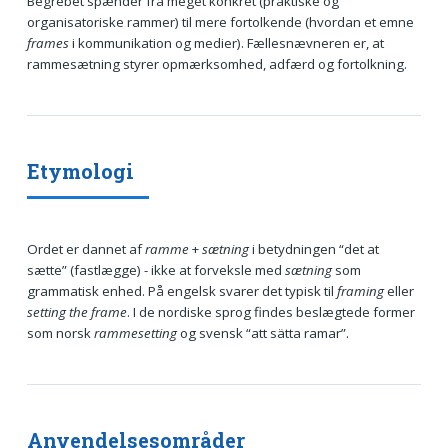
Begrebet spænder fra meget konkret (praktiske og
organisatoriske rammer) til mere fortolkende (hvordan et emne
frames
i kommunikation og medier). Fællesnævneren er, at
rammesætning styrer opmærksomhed, adfærd og fortolkning.
Etymologi
Ordet er dannet af
ramme
+
sætning
i betydningen “det at
sætte” (fastlægge) - ikke at forveksle med
sætning
som
grammatisk enhed. På engelsk svarer det typisk til
framing
eller
setting the frame
. I de nordiske sprog findes beslægtede former
som norsk
rammesetting
og svensk “att sätta ramar”.
Anvendelsesområder