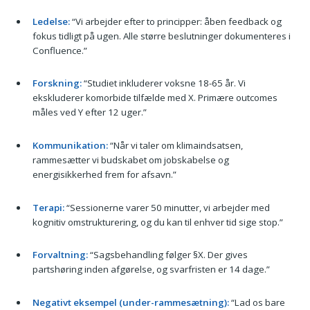
Ledelse:
“Vi arbejder efter to principper: åben feedback og
fokus tidligt på ugen. Alle større beslutninger dokumenteres i
Confluence.”
Forskning:
“Studiet inkluderer voksne 18-65 år. Vi
ekskluderer komorbide tilfælde med X. Primære outcomes
måles ved Y efter 12 uger.”
Kommunikation:
“Når vi taler om klimaindsatsen,
rammesætter vi budskabet om jobskabelse og
energisikkerhed frem for afsavn.”
Terapi:
“Sessionerne varer 50 minutter, vi arbejder med
kognitiv omstrukturering, og du kan til enhver tid sige stop.”
Forvaltning:
“Sagsbehandling følger §X. Der gives
partshøring inden afgørelse, og svarfristen er 14 dage.”
Negativt eksempel (under-rammesætning):
“Lad os bare