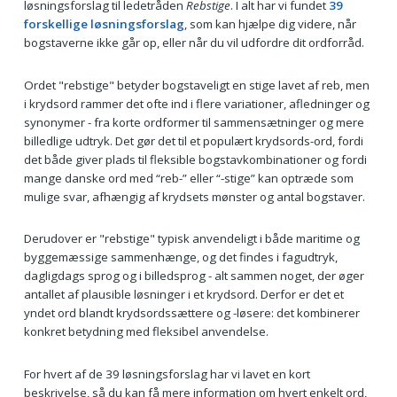
løsningsforslag til ledetråden
Rebstige
. I alt har vi fundet
39
forskellige løsningsforslag
, som kan hjælpe dig videre, når
bogstaverne ikke går op, eller når du vil udfordre dit ordforråd.
Ordet "rebstige" betyder bogstaveligt en stige lavet af reb, men
i krydsord rammer det ofte ind i flere variationer, afledninger og
synonymer - fra korte ordformer til sammensætninger og mere
billedlige udtryk. Det gør det til et populært krydsords-ord, fordi
det både giver plads til fleksible bogstavkombinationer og fordi
mange danske ord med “reb-” eller “-stige” kan optræde som
mulige svar, afhængig af krydsets mønster og antal bogstaver.
Derudover er "rebstige" typisk anvendeligt i både maritime og
byggemæssige sammenhænge, og det findes i fagudtryk,
dagligdags sprog og i billedsprog - alt sammen noget, der øger
antallet af plausible løsninger i et krydsord. Derfor er det et
yndet ord blandt krydsordssættere og -løsere: det kombinerer
konkret betydning med fleksibel anvendelse.
For hvert af de 39 løsningsforslag har vi lavet en kort
beskrivelse, så du kan få mere information om hvert enkelt ord,