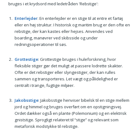
bruges i et krydsord med ledetråden 'Rebstige':
Enterlejder
: En enterlejder er en stige til at entre et fartøj
eller en høj struktur. I historisk og maritim brug er den ofte en
rebstige, der kan kastes eller hejses. Anvendes ved
boarding, manøvrer ved skibsside og under
redningsoperationer til søs.
Grottestige
: Grottestige bruges i huleforskning, hvor
fleksible stiger gør det muligt at passere lodrette skakter.
Ofte er det rebstiger eller slyngestiger, der kan rulles
sammen og transporteres. Let vægt og pålidelighed er
centralt i trange, fugtige miljøer.
Jakobsstige
: Jakobsstige henviser bibelsk til en stige mellem
jord og himmel og bruges overført om en opstigningsvej.
Ordet dækker også en plante (Polemonium) og en elektrisk
gniststige. Sprogligt relateret til “stige” og relevant som
metaforisk modstykke til rebstige.