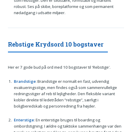
som rebstiger. Den er slidstærk, formstabil og maritimt
robust. Ses på skibe, boreplatforme og som permanent
nødadgang i udsatte miljøer.
Rebstige Krydsord 10 bogstaver
Her er 7 gode bud på ord med 10 bogstaver til 'Rebstige'.
Brandstige
: Brandstige er normalt en fast, udvendig
evakueringsstige, men findes også som sammenrullelige
redningsstiger af reb til lejligheder. Den fleksible variant
kobler direkte til ledetråden “rebstige”, særligt i
boligberedskab og personredning fra højder.
Enterstige
: En enterstige bruges til boarding og
ombordstigning. I ældre og taktiske sammenhænge var den