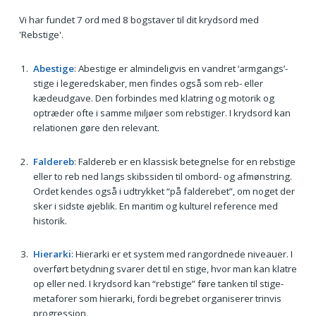
Vi har fundet 7 ord med 8 bogstaver til dit krydsord med
'Rebstige'.
Abestige
: Abestige er almindeligvis en vandret ‘armgangs’-
stige i legeredskaber, men findes også som reb- eller
kædeudgave. Den forbindes med klatring og motorik og
optræder ofte i samme miljøer som rebstiger. I krydsord kan
relationen gøre den relevant.
Faldereb
: Faldereb er en klassisk betegnelse for en rebstige
eller to reb ned langs skibssiden til ombord- og afmønstring.
Ordet kendes også i udtrykket “på falderebet”, om noget der
sker i sidste øjeblik. En maritim og kulturel reference med
historik.
Hierarki
: Hierarki er et system med rangordnede niveauer. I
overført betydning svarer det til en stige, hvor man kan klatre
op eller ned. I krydsord kan “rebstige” føre tanken til stige-
metaforer som hierarki, fordi begrebet organiserer trinvis
progression.