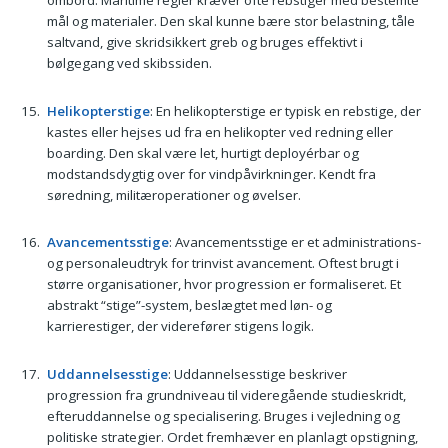
mål og materialer. Den skal kunne bære stor belastning, tåle
saltvand, give skridsikkert greb og bruges effektivt i
bølgegang ved skibssiden.
Helikopterstige
: En helikopterstige er typisk en rebstige, der
kastes eller hejses ud fra en helikopter ved redning eller
boarding. Den skal være let, hurtigt deployérbar og
modstandsdygtig over for vindpåvirkninger. Kendt fra
søredning, militæroperationer og øvelser.
Avancementsstige
: Avancementsstige er et administrations-
og personaleudtryk for trinvist avancement. Oftest brugt i
større organisationer, hvor progression er formaliseret. Et
abstrakt “stige”-system, beslægtet med løn- og
karrierestiger, der viderefører stigens logik.
Uddannelsesstige
: Uddannelsesstige beskriver
progression fra grundniveau til videregående studieskridt,
efteruddannelse og specialisering. Bruges i vejledning og
politiske strategier. Ordet fremhæver en planlagt opstigning,