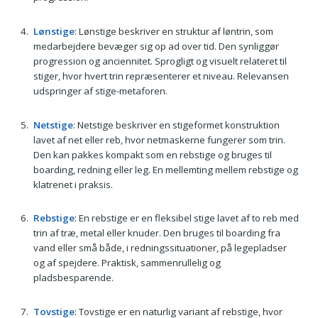
Lønstige
: Lønstige beskriver en struktur af løntrin, som
medarbejdere bevæger sig op ad over tid. Den synliggør
progression og anciennitet. Sprogligt og visuelt relateret til
stiger, hvor hvert trin repræsenterer et niveau. Relevansen
udspringer af stige-metaforen.
Netstige
: Netstige beskriver en stigeformet konstruktion
lavet af net eller reb, hvor netmaskerne fungerer som trin.
Den kan pakkes kompakt som en rebstige og bruges til
boarding, redning eller leg. En mellemting mellem rebstige og
klatrenet i praksis.
Rebstige
: En rebstige er en fleksibel stige lavet af to reb med
trin af træ, metal eller knuder. Den bruges til boarding fra
vand eller små både, i redningssituationer, på legepladser
og af spejdere. Praktisk, sammenrullelig og
pladsbesparende.
Tovstige
: Tovstige er en naturlig variant af rebstige, hvor