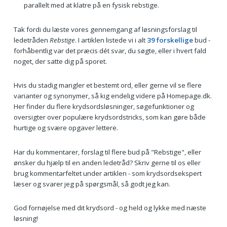
parallelt med at klatre på en fysisk rebstige.
Tak fordi du læste vores gennemgang af løsningsforslag til
ledetråden
Rebstige
. I artiklen listede vi i alt
39 forskellige
bud -
forhåbentlig var det præcis dét svar, du søgte, eller i hvert fald
noget, der satte dig på sporet.
Hvis du stadig mangler et bestemt ord, eller gerne vil se flere
varianter og synonymer, så kig endelig videre på Homepage.dk.
Her finder du flere krydsordsløsninger, søgefunktioner og
oversigter over populære krydsordstricks, som kan gøre både
hurtige og svære opgaver lettere.
Har du kommentarer, forslag til flere bud på "Rebstige", eller
ønsker du hjælp til en anden ledetråd? Skriv gerne til os eller
brug kommentarfeltet under artiklen - som krydsordsekspert
læser og svarer jeg på spørgsmål, så godt jeg kan.
God fornøjelse med dit krydsord - og held og lykke med næste
løsning!