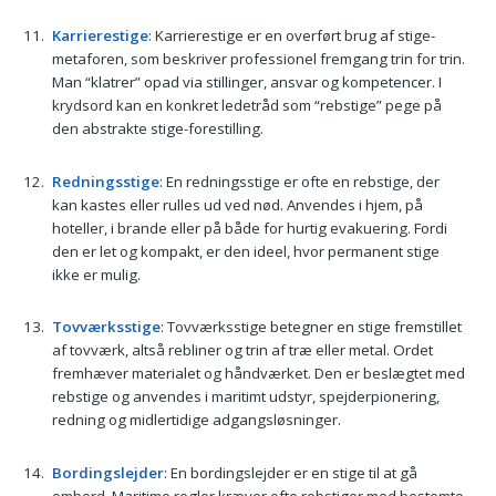
Karrierestige
: Karrierestige er en overført brug af stige-
metaforen, som beskriver professionel fremgang trin for trin.
Man “klatrer” opad via stillinger, ansvar og kompetencer. I
krydsord kan en konkret ledetråd som “rebstige” pege på
den abstrakte stige-forestilling.
Redningsstige
: En redningsstige er ofte en rebstige, der
kan kastes eller rulles ud ved nød. Anvendes i hjem, på
hoteller, i brande eller på både for hurtig evakuering. Fordi
den er let og kompakt, er den ideel, hvor permanent stige
ikke er mulig.
Tovværksstige
: Tovværksstige betegner en stige fremstillet
af tovværk, altså rebliner og trin af træ eller metal. Ordet
fremhæver materialet og håndværket. Den er beslægtet med
rebstige og anvendes i maritimt udstyr, spejderpionering,
redning og midlertidige adgangsløsninger.
Bordingslejder
: En bordingslejder er en stige til at gå
ombord. Maritime regler kræver ofte rebstiger med bestemte