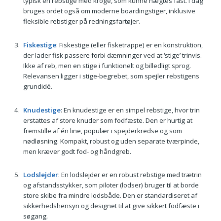
typisk en rebstige med kroge, som kunne hægtes fast. I dag
bruges ordet også om moderne boardingstiger, inklusive
fleksible rebstiger på redningsfartøjer.
Fiskestige
: Fiskestige (eller fisketrappe) er en konstruktion,
der lader fisk passere forbi dæmninger ved at ‘stige’ trinvis.
Ikke af reb, men en stige i funktionelt og billedligt sprog.
Relevansen ligger i stige-begrebet, som spejler rebstigens
grundidé.
Knudestige
: En knudestige er en simpel rebstige, hvor trin
erstattes af store knuder som fodfæste. Den er hurtig at
fremstille af én line, populær i spejderkredse og som
nødløsning. Kompakt, robust og uden separate tværpinde,
men kræver godt fod- og håndgreb.
Lodslejder
: En lodslejder er en robust rebstige med trætrin
og afstandsstykker, som piloter (lodser) bruger til at borde
store skibe fra mindre lodsbåde. Den er standardiseret af
sikkerhedshensyn og designet til at give sikkert fodfæste i
søgang.