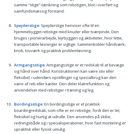
samme “stige”-tænkning som rebstigen, blot i overført og
samfundsmæssig forstand.
Spejderstige
: Spejderstige henviser ofte til en
hjemmebygget rebstige med knuder eller tværpinde. Den
bruges i pionerarbejde, lejrbyggeri og aktiviteter, hvor lette,
transportable løsninger er vigtige. Sammenkobler håndværk,
knob, tovværk og praktisk problemløsning.
Armgangsstige
: Armgangsstige er et redskab til at bevæge
sig hånd over hånd. Konstruktionen kan være stiv eller
fleksibel; i udendørs opstillinger og specialbrug kan den
være af reb eller kæder. Den deler klatrefunktion og
anvendelser med rebstiger i træning og leg.
Bordingsstige
: En bordingsstige er et praktisk
boardingredskab, som ofte er en rebstige, fordi den er let,
fleksibel og hurtig at udrulle. Den anvendes på skibe,
redningsbåde og i specialoperationer, hvor fast montering er
upraktisk eller fysisk umulig.