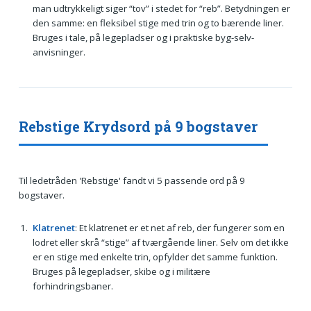
man udtrykkeligt siger “tov” i stedet for “reb”. Betydningen er
den samme: en fleksibel stige med trin og to bærende liner.
Bruges i tale, på legepladser og i praktiske byg-selv-
anvisninger.
Rebstige Krydsord på 9 bogstaver
Til ledetråden 'Rebstige' fandt vi 5 passende ord på 9
bogstaver.
Klatrenet
: Et klatrenet er et net af reb, der fungerer som en
lodret eller skrå “stige” af tværgående liner. Selv om det ikke
er en stige med enkelte trin, opfylder det samme funktion.
Bruges på legepladser, skibe og i militære
forhindringsbaner.