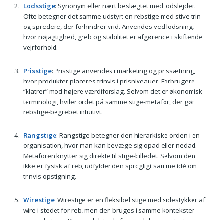
Lodsstige
: Synonym eller nært beslægtet med lodslejder.
Ofte betegner det samme udstyr: en rebstige med stive trin
og spredere, der forhindrer vrid. Anvendes ved lodsning,
hvor nøjagtighed, greb og stabilitet er afgørende i skiftende
vejrforhold.
Prisstige
: Prisstige anvendes i marketing og prissætning,
hvor produkter placeres trinvis i prisniveauer. Forbrugere
“klatrer” mod højere værdiforslag. Selvom det er økonomisk
terminologi, hviler ordet på samme stige-metafor, der gør
rebstige-begrebet intuitivt.
Rangstige
: Rangstige betegner den hierarkiske orden i en
organisation, hvor man kan bevæge sig opad eller nedad.
Metaforen knytter sig direkte til stige-billedet. Selvom den
ikke er fysisk af reb, udfylder den sprogligt samme idé om
trinvis opstigning.
Wirestige
: Wirestige er en fleksibel stige med sidestykker af
wire i stedet for reb, men den bruges i samme kontekster