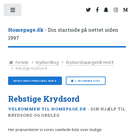
Toggle
Homepage.dk
- Din startside på nettet siden
1997
Forside
Krydsordbog
Krydsordsspørgsmål med R
Rebstige Krydsord
KRYDSORDSSPØRGSMÅL MED R
3. DECEMBER 2025
Rebstige Krydsord
VELKOMMEN TIL HOMEPAGE.DK
- DIN HJÆLP TIL
KRYDSORD OG ORDLEG
Her præsenterer vi vores samlede liste over mulige