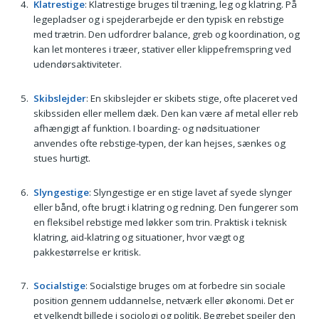
Klatrestige
: Klatrestige bruges til træning, leg og klatring. På
legepladser og i spejderarbejde er den typisk en rebstige
med trætrin. Den udfordrer balance, greb og koordination, og
kan let monteres i træer, stativer eller klippefremspring ved
udendørsaktiviteter.
Skibslejder
: En skibslejder er skibets stige, ofte placeret ved
skibssiden eller mellem dæk. Den kan være af metal eller reb
afhængigt af funktion. I boarding- og nødsituationer
anvendes ofte rebstige-typen, der kan hejses, sænkes og
stues hurtigt.
Slyngestige
: Slyngestige er en stige lavet af syede slynger
eller bånd, ofte brugt i klatring og redning. Den fungerer som
en fleksibel rebstige med løkker som trin. Praktisk i teknisk
klatring, aid-klatring og situationer, hvor vægt og
pakkestørrelse er kritisk.
Socialstige
: Socialstige bruges om at forbedre sin sociale
position gennem uddannelse, netværk eller økonomi. Det er
et velkendt billede i sociologi og politik. Begrebet spejler den