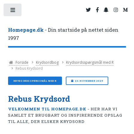
Toggle
Homepage.dk
- Din startside på nettet siden
1997
Forside
Krydsordbog
Krydsordsspørgsmål med R
Rebus Krydsord
KRYDSORDSSPØRGSMÅL MED R
23. NOVEMBER 2025
Rebus Krydsord
VELKOMMEN TIL HOMEPAGE.DK
- HER HAR VI
SAMLET ET BRUGBART OG INSPIRERENDE OPSLAG
TIL ALLE, DER ELSKER KRYDSORD