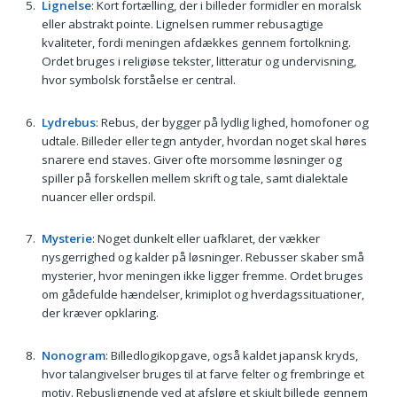
Lignelse
: Kort fortælling, der i billeder formidler en moralsk
eller abstrakt pointe. Lignelsen rummer rebusagtige
kvaliteter, fordi meningen afdækkes gennem fortolkning.
Ordet bruges i religiøse tekster, litteratur og undervisning,
hvor symbolsk forståelse er central.
Lydrebus
: Rebus, der bygger på lydlig lighed, homofoner og
udtale. Billeder eller tegn antyder, hvordan noget skal høres
snarere end staves. Giver ofte morsomme løsninger og
spiller på forskellen mellem skrift og tale, samt dialektale
nuancer eller ordspil.
Mysterie
: Noget dunkelt eller uafklaret, der vækker
nysgerrighed og kalder på løsninger. Rebusser skaber små
mysterier, hvor meningen ikke ligger fremme. Ordet bruges
om gådefulde hændelser, krimiplot og hverdagssituationer,
der kræver opklaring.
Nonogram
: Billedlogikopgave, også kaldet japansk kryds,
hvor talangivelser bruges til at farve felter og frembringe et
motiv. Rebuslignende ved at afsløre et skjult billede gennem