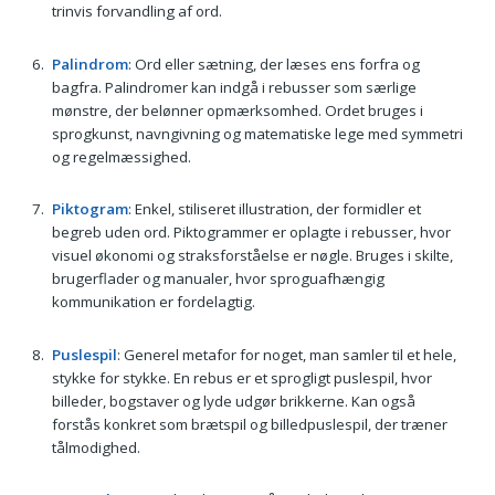
trinvis forvandling af ord.
Palindrom
: Ord eller sætning, der læses ens forfra og
bagfra. Palindromer kan indgå i rebusser som særlige
mønstre, der belønner opmærksomhed. Ordet bruges i
sprogkunst, navngivning og matematiske lege med symmetri
og regelmæssighed.
Piktogram
: Enkel, stiliseret illustration, der formidler et
begreb uden ord. Piktogrammer er oplagte i rebusser, hvor
visuel økonomi og straksforståelse er nøgle. Bruges i skilte,
brugerflader og manualer, hvor sproguafhængig
kommunikation er fordelagtig.
Puslespil
: Generel metafor for noget, man samler til et hele,
stykke for stykke. En rebus er et sprogligt puslespil, hvor
billeder, bogstaver og lyde udgør brikkerne. Kan også
forstås konkret som brætspil og billedpuslespil, der træner
tålmodighed.