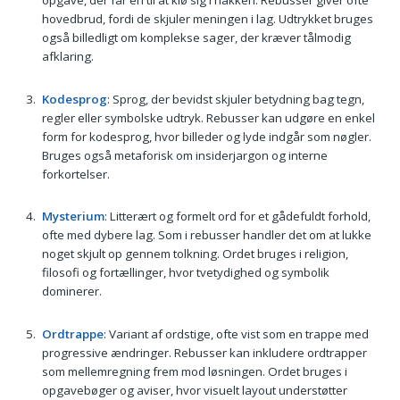
hovedbrud, fordi de skjuler meningen i lag. Udtrykket bruges
også billedligt om komplekse sager, der kræver tålmodig
afklaring.
Kodesprog
: Sprog, der bevidst skjuler betydning bag tegn,
regler eller symbolske udtryk. Rebusser kan udgøre en enkel
form for kodesprog, hvor billeder og lyde indgår som nøgler.
Bruges også metaforisk om insiderjargon og interne
forkortelser.
Mysterium
: Litterært og formelt ord for et gådefuldt forhold,
ofte med dybere lag. Som i rebusser handler det om at lukke
noget skjult op gennem tolkning. Ordet bruges i religion,
filosofi og fortællinger, hvor tvetydighed og symbolik
dominerer.
Ordtrappe
: Variant af ordstige, ofte vist som en trappe med
progressive ændringer. Rebusser kan inkludere ordtrapper
som mellemregning frem mod løsningen. Ordet bruges i
opgavebøger og aviser, hvor visuelt layout understøtter