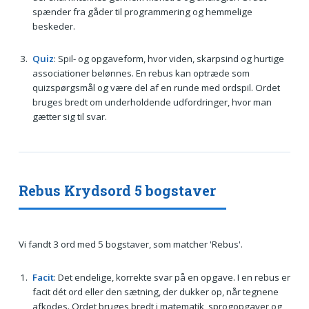
spænder fra gåder til programmering og hemmelige
beskeder.
Quiz
: Spil- og opgaveform, hvor viden, skarpsind og hurtige
associationer belønnes. En rebus kan optræde som
quizspørgsmål og være del af en runde med ordspil. Ordet
bruges bredt om underholdende udfordringer, hvor man
gætter sig til svar.
Rebus Krydsord 5 bogstaver
Vi fandt 3 ord med 5 bogstaver, som matcher 'Rebus'.
Facit
: Det endelige, korrekte svar på en opgave. I en rebus er
facit dét ord eller den sætning, der dukker op, når tegnene
afkodes. Ordet bruges bredt i matematik, sprogopgaver og