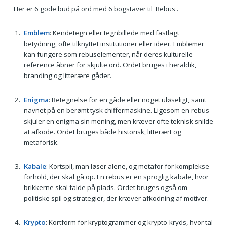
Her er 6 gode bud på ord med 6 bogstaver til 'Rebus'.
Emblem
: Kendetegn eller tegnbillede med fastlagt
betydning, ofte tilknyttet institutioner eller ideer. Emblemer
kan fungere som rebuselementer, når deres kulturelle
reference åbner for skjulte ord. Ordet bruges i heraldik,
branding og litterære gåder.
Enigma
: Betegnelse for en gåde eller noget uløseligt, samt
navnet på en berømt tysk chiffermaskine. Ligesom en rebus
skjuler en enigma sin mening, men kræver ofte teknisk snilde
at afkode. Ordet bruges både historisk, litterært og
metaforisk.
Kabale
: Kortspil, man løser alene, og metafor for komplekse
forhold, der skal gå op. En rebus er en sproglig kabale, hvor
brikkerne skal falde på plads. Ordet bruges også om
politiske spil og strategier, der kræver afkodning af motiver.
Krypto
: Kortform for kryptogrammer og krypto-kryds, hvor tal