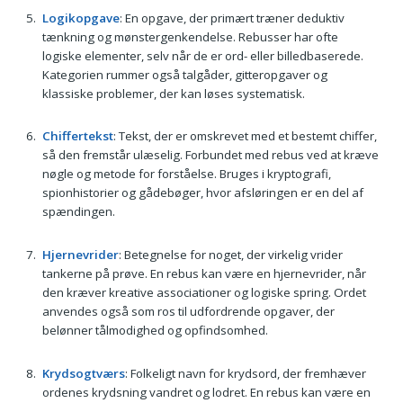
Logikopgave
: En opgave, der primært træner deduktiv
tænkning og mønstergenkendelse. Rebusser har ofte
logiske elementer, selv når de er ord- eller billedbaserede.
Kategorien rummer også talgåder, gitteropgaver og
klassiske problemer, der kan løses systematisk.
Chiffertekst
: Tekst, der er omskrevet med et bestemt chiffer,
så den fremstår ulæselig. Forbundet med rebus ved at kræve
nøgle og metode for forståelse. Bruges i kryptografi,
spionhistorier og gådebøger, hvor afsløringen er en del af
spændingen.
Hjernevrider
: Betegnelse for noget, der virkelig vrider
tankerne på prøve. En rebus kan være en hjernevrider, når
den kræver kreative associationer og logiske spring. Ordet
anvendes også som ros til udfordrende opgaver, der
belønner tålmodighed og opfindsomhed.
Krydsogtværs
: Folkeligt navn for krydsord, der fremhæver
ordenes krydsning vandret og lodret. En rebus kan være en