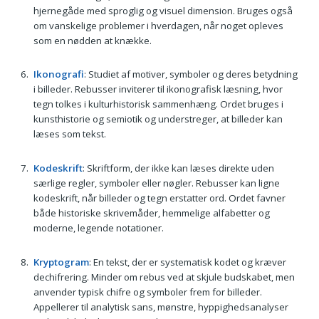
hjernegåde med sproglig og visuel dimension. Bruges også
om vanskelige problemer i hverdagen, når noget opleves
som en nødden at knække.
Ikonografi
: Studiet af motiver, symboler og deres betydning
i billeder. Rebusser inviterer til ikonografisk læsning, hvor
tegn tolkes i kulturhistorisk sammenhæng. Ordet bruges i
kunsthistorie og semiotik og understreger, at billeder kan
læses som tekst.
Kodeskrift
: Skriftform, der ikke kan læses direkte uden
særlige regler, symboler eller nøgler. Rebusser kan ligne
kodeskrift, når billeder og tegn erstatter ord. Ordet favner
både historiske skrivemåder, hemmelige alfabetter og
moderne, legende notationer.
Kryptogram
: En tekst, der er systematisk kodet og kræver
dechifrering. Minder om rebus ved at skjule budskabet, men
anvender typisk chifre og symboler frem for billeder.
Appellerer til analytisk sans, mønstre, hyppighedsanalyser