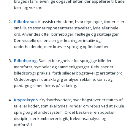
bruges i familievenlige opgavehæfter, der appellerer til både
børn og voksne.
Billedrebus
: Klassisk rebusform, hvor tegninger, ikoner eller
små illustrationer repræsenterer stavelser, lyde eller hele
ord. Anvendes ofte i børnebøger, festlege og skattejagter.
Den visuelle dimension gør løsningen intuitiv og
underholdende, men kræver sproglig opfindsomhed.
Billedsprog
: Samlet betegnelse for sproglige billeder:
metaforer, symboler og sammenligninger. Rebusser er
billedsprog i praksis, fordi billeder bogstaveligt erstatter ord.
Ordet bruges i danskfaglig analyse, reklame, kunst og
pædagogik med fokus på virkning.
Kryptokryds
: Krydsordsvariant, hvor bogstaver erstattes af
tal eller koder, som skal tydes. Minder om rebus ved at skjule
sprog bag et andet system. Ordet beskriver en populær
disciplin, der kombinerer logik, frekvensanalyse og
ordforråd.