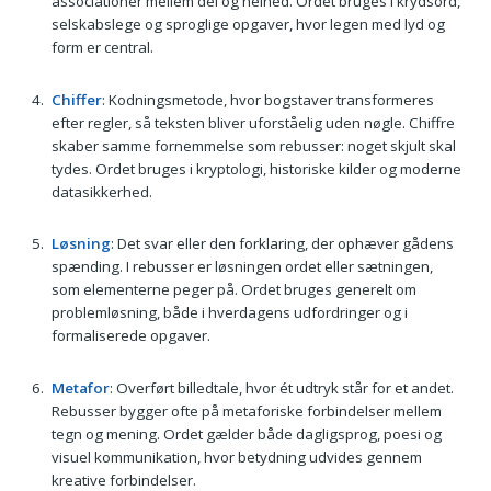
associationer mellem del og helhed. Ordet bruges i krydsord,
selskabslege og sproglige opgaver, hvor legen med lyd og
form er central.
Chiffer
: Kodningsmetode, hvor bogstaver transformeres
efter regler, så teksten bliver uforståelig uden nøgle. Chiffre
skaber samme fornemmelse som rebusser: noget skjult skal
tydes. Ordet bruges i kryptologi, historiske kilder og moderne
datasikkerhed.
Løsning
: Det svar eller den forklaring, der ophæver gådens
spænding. I rebusser er løsningen ordet eller sætningen,
som elementerne peger på. Ordet bruges generelt om
problemløsning, både i hverdagens udfordringer og i
formaliserede opgaver.
Metafor
: Overført billedtale, hvor ét udtryk står for et andet.
Rebusser bygger ofte på metaforiske forbindelser mellem
tegn og mening. Ordet gælder både dagligsprog, poesi og
visuel kommunikation, hvor betydning udvides gennem
kreative forbindelser.