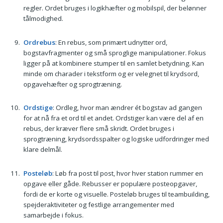
regler. Ordet bruges i logikhæfter og mobilspil, der belønner
tålmodighed.
Ordrebus
: En rebus, som primært udnytter ord,
bogstavfragmenter og små sproglige manipulationer. Fokus
ligger på at kombinere stumper til en samlet betydning. Kan
minde om charader i tekstform og er velegnet til krydsord,
opgavehæfter og sprogtræning.
Ordstige
: Ordleg, hvor man ændrer ét bogstav ad gangen
for at nå fra et ord til et andet. Ordstiger kan være del af en
rebus, der kræver flere små skridt. Ordet bruges i
sprogtræning, krydsordsspalter og logiske udfordringer med
klare delmål.
Posteløb
: Løb fra post til post, hvor hver station rummer en
opgave eller gåde. Rebusser er populære posteopgaver,
fordi de er korte og visuelle. Posteløb bruges til teambuilding,
spejderaktiviteter og festlige arrangementer med
samarbejde i fokus.