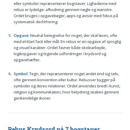
eller symboler repræsenterer bogstaver. Lighederne med
rebus er tydelige: afkodning gennem nøgle og mønstre.
Ordet bruges i opgavebøger, apps og aviser med fokus på
systematisk dechifrering.
Opgave
: Neutral betegnelse for noget, der skal løses, ofte
med et klart facit eller mål. En rebus er en opgave af sproglig
og visuel karakter. Ordet favner både skolearbejde,
logikopgaver og legende udfordringer i krydsord og
opgavehæfter.
Symbol
: Tegn, der repræsenterer noget andet end sig selv,
ofte gennem konvention eller kultur. Rebusser bygger på
symboler og deres relationer. Ordet anvendes bredt i kunst,
religion og kommunikation, hvor betydning skabes gennem
genkendelige ikoner.
Rebus Krydsord på 7 bogstaver