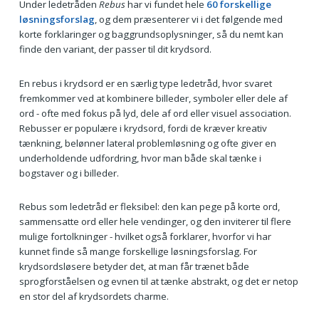
Under ledetråden
Rebus
har vi fundet hele
60 forskellige
løsningsforslag
, og dem præsenterer vi i det følgende med
korte forklaringer og baggrundsoplysninger, så du nemt kan
finde den variant, der passer til dit krydsord.
En rebus i krydsord er en særlig type ledetråd, hvor svaret
fremkommer ved at kombinere billeder, symboler eller dele af
ord - ofte med fokus på lyd, dele af ord eller visuel association.
Rebusser er populære i krydsord, fordi de kræver kreativ
tænkning, belønner lateral problemløsning og ofte giver en
underholdende udfordring, hvor man både skal tænke i
bogstaver og i billeder.
Rebus som ledetråd er fleksibel: den kan pege på korte ord,
sammensatte ord eller hele vendinger, og den inviterer til flere
mulige fortolkninger - hvilket også forklarer, hvorfor vi har
kunnet finde så mange forskellige løsningsforslag. For
krydsordsløsere betyder det, at man får trænet både
sprogforståelsen og evnen til at tænke abstrakt, og det er netop
en stor del af krydsordets charme.