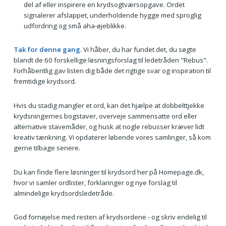
del af eller inspirere en krydsogtværsopgave. Ordet
signalerer afslappet, underholdende hygge med sproglig
udfordring og små aha-øjeblikke.
Tak for denne gang.
Vi håber, du har fundet det, du søgte
blandt de 60 forskellige løsningsforslag til ledetråden "Rebus".
Forhåbentlig gav listen dig både det rigtige svar og inspiration til
fremtidige krydsord.
Hvis du stadig mangler et ord, kan det hjælpe at dobbelttjekke
krydsningernes bogstaver, overveje sammensatte ord eller
alternative stavemåder, og husk at nogle rebusser kræver lidt
kreativ tænkning. Vi opdaterer løbende vores samlinger, så kom
gerne tilbage senere.
Du kan finde flere løsninger til krydsord her på Homepage.dk,
hvor vi samler ordlister, forklaringer og nye forslag til
almindelige krydsordsledetråde.
God fornøjelse med resten af krydsordene - og skriv endelig til