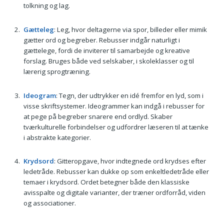
tolkning og lag.
Gætteleg
: Leg, hvor deltagerne via spor, billeder eller mimik
gætter ord og begreber. Rebusser indgår naturligt i
gættelege, fordi de inviterer til samarbejde og kreative
forslag. Bruges både ved selskaber, i skoleklasser og til
lærerig sprogtræning.
Ideogram
: Tegn, der udtrykker en idé fremfor en lyd, som i
visse skriftsystemer. Ideogrammer kan indgå i rebusser for
at pege på begreber snarere end ordlyd. Skaber
tværkulturelle forbindelser og udfordrer læseren til at tænke
i abstrakte kategorier.
Krydsord
: Gitteropgave, hvor indtegnede ord krydses efter
ledetråde. Rebusser kan dukke op som enkeltledetråde eller
temaer i krydsord. Ordet betegner både den klassiske
avisspalte og digitale varianter, der træner ordforråd, viden
og associationer.