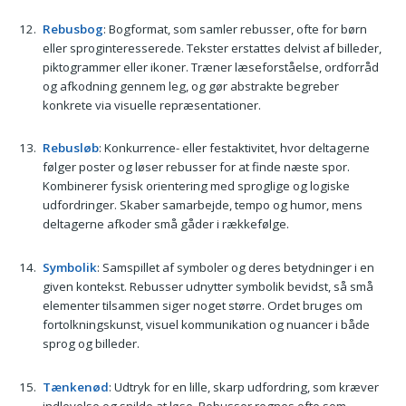
Rebusbog
: Bogformat, som samler rebusser, ofte for børn
eller sproginteresserede. Tekster erstattes delvist af billeder,
piktogrammer eller ikoner. Træner læseforståelse, ordforråd
og afkodning gennem leg, og gør abstrakte begreber
konkrete via visuelle repræsentationer.
Rebusløb
: Konkurrence- eller festaktivitet, hvor deltagerne
følger poster og løser rebusser for at finde næste spor.
Kombinerer fysisk orientering med sproglige og logiske
udfordringer. Skaber samarbejde, tempo og humor, mens
deltagerne afkoder små gåder i rækkefølge.
Symbolik
: Samspillet af symboler og deres betydninger i en
given kontekst. Rebusser udnytter symbolik bevidst, så små
elementer tilsammen siger noget større. Ordet bruges om
fortolkningskunst, visuel kommunikation og nuancer i både
sprog og billeder.
Tænkenød
: Udtryk for en lille, skarp udfordring, som kræver
indlevelse og snilde at løse. Rebusser regnes ofte som