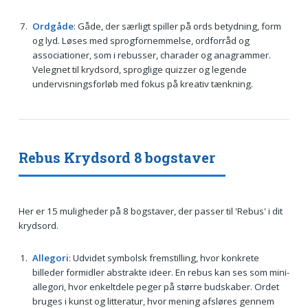
Ordgåde
: Gåde, der særligt spiller på ords betydning, form
og lyd. Løses med sprogfornemmelse, ordforråd og
associationer, som i rebusser, charader og anagrammer.
Velegnet til krydsord, sproglige quizzer og legende
undervisningsforløb med fokus på kreativ tænkning.
Rebus Krydsord 8 bogstaver
Her er 15 muligheder på 8 bogstaver, der passer til 'Rebus' i dit
krydsord.
Allegori
: Udvidet symbolsk fremstilling, hvor konkrete
billeder formidler abstrakte ideer. En rebus kan ses som mini-
allegori, hvor enkeltdele peger på større budskaber. Ordet
bruges i kunst og litteratur, hvor mening afsløres gennem