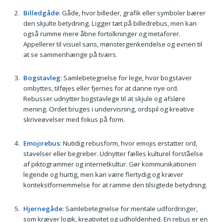
Billedgåde
: Gåde, hvor billeder, grafik eller symboler bærer
den skjulte betydning. Ligger tæt på billedrebus, men kan
også rumme mere åbne fortolkninger og metaforer.
Appellerer til visuel sans, mønstergenkendelse og evnen til
at se sammenhænge på tværs.
Bogstavleg
: Samlebetegnelse for lege, hvor bogstaver
ombyttes, tilføjes eller fjernes for at danne nye ord.
Rebusser udnytter bogstavlege til at skjule og afsløre
mening. Ordet bruges i undervisning, ordspil og kreative
skriveøvelser med fokus på form.
Emojirebus
: Nutidig rebusform, hvor emojis erstatter ord,
stavelser eller begreber. Udnytter fælles kulturel forståelse
af piktogrammer og internetkultur. Gør kommunikationen
legende og hurtig, men kan være flertydig og kræver
kontekstfornemmelse for at ramme den tilsigtede betydning.
Hjernegåde
: Samlebetegnelse for mentale udfordringer,
som kræver logik, kreativitet og udholdenhed. En rebus er en