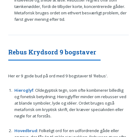
tænkenødder, fordi de tilbyder korte, koncentrerede gåder.
Metaforisk bruges ordet om ethvert besværligt problem, der
først giver mening efter tid.
Rebus Krydsord 9 bogstaver
Her er 9 gode bud på ord med 9 bogstaver til 'Rebus'.
Hieroglyf
: Oldegyptisk tegn, som ofte kombinerer billedlig
og fonetisk betydning. Hieroglyffer minder om rebusser ved
at blande symboler, lyde og idéer. Ordet bruges også
metaforisk om kryptisk skrift, der kræver specialviden eller
nøgle for at forstås.
Hovedbrud
: Folkeligt ord for en udfordrende gåde eller
opgave, der får én til at klø sig i nakken. Rebusser giver ofte