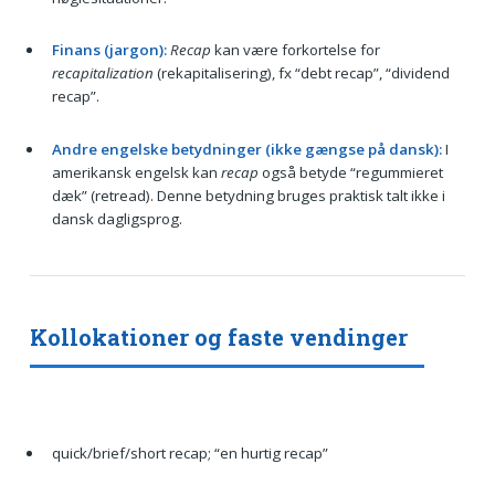
Finans (jargon):
Recap
kan være forkortelse for
recapitalization
(rekapitalisering), fx “debt recap”, “dividend
recap”.
Andre engelske betydninger (ikke gængse på dansk):
I
amerikansk engelsk kan
recap
også betyde “regummieret
dæk” (retread). Denne betydning bruges praktisk talt ikke i
dansk dagligsprog.
Kollokationer og faste vendinger
quick/brief/short recap; “en hurtig recap”