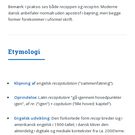
Bemærk: I praksis ses både
recappen
og
recap’en
. Moderne
dansk anbefaler normalt uden apostrof i bøjning, men begge
former forekommer i uformel skrift.
Etymologi
Klipning af
engelsk
recapitulation
(“sammenfatning”).
Oprindelse:
Latin
recapitulare
“gå igennem hovedpunkter
igen”, af
re-
(“igen”) +
capitulum
(“lille hoved; kapitel”).
Engelsk udvikling:
Den forkortede form
recap
breder sig i
amerikansk engelsk i 1900-tallet; i dansk bliver den
almindelig i digitale og mediale kontekster fra ca. 2000’erne.