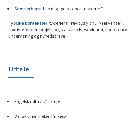
Som verbum:
“Lad mig lige
recappe
aftalerne.”
Typiske kontekster:
tv-serier (“Previously on …”-sekvenser),
sportsreferater, projekt- og statusmails, webinarer, konferencer,
undervisning og nyhedsbreve.
Udtale
Engelsk udtale: /ˈriːkæp/
Dansk tilnærmelse: [ˈriːkæp]