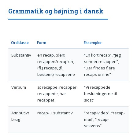
Grammatik og bøjning i dansk
Ordklasse
Form
Eksempler
Substantiv
en recap, (den)
“En kort recap”, “Jeg
recappen/recap’en,
sender recappen”,
(fl.) recaps, (fl.
“Der findes flere
bestemt) recapsene
recaps online”
Verbum
at recappe, recapper,
“Vi recappede
recappede, har
beslutningerne til
recappet
sidst”
Attributivt
recap- + substantiv
“recap-video”, “recap-
brug
mail”, “recap-
sekvens”