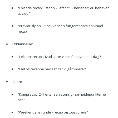
“Episode recap: Sæson 2, afsnit 5 - her er alt, du behøver
at vide.”
“Previously on …”-sekvensen fungerer som en visuel
recap.
Uddannelse:
“Lektionsrecap: Hvad lærte vi om fotosyntese i dag?”
“Lad os recappe beviset, før vi går videre.”
Sport:
“Kamprecap: 2-1 efter sen scoring - se højdepunkterne
her.”
“Weekendens runde - recap og topscorere.”