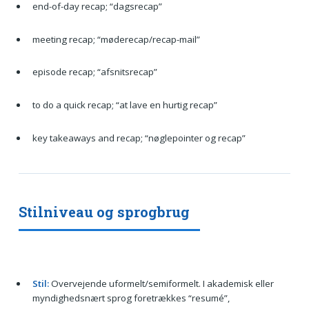
end-of-day recap; “dagsrecap”
meeting recap; “møderecap/recap-mail”
episode recap; “afsnitsrecap”
to do a quick recap; “at lave en hurtig recap”
key takeaways and recap; “nøglepointer og recap”
Stilniveau og sprogbrug
Stil:
Overvejende uformelt/semiformelt. I akademisk eller
myndighedsnært sprog foretrækkes “resumé”,