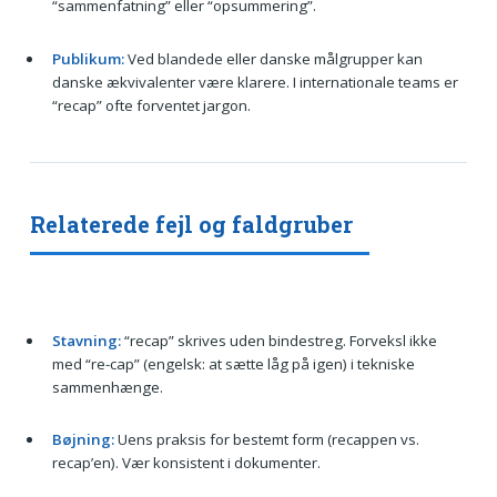
“sammenfatning” eller “opsummering”.
Publikum:
Ved blandede eller danske målgrupper kan
danske ækvivalenter være klarere. I internationale teams er
“recap” ofte forventet jargon.
Relaterede fejl og faldgruber
Stavning:
“recap” skrives uden bindestreg. Forveksl ikke
med “re-cap” (engelsk: at sætte låg på igen) i tekniske
sammenhænge.
Bøjning:
Uens praksis for bestemt form (recappen vs.
recap’en). Vær konsistent i dokumenter.