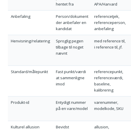
hentet fra
APA/Harvard
Anbefaling
Person/dokument
referencetjek,
der anbefaler en
referenceperson,
kandidat
anbefaling
Henvisning/relatering
Sproglig pegen
med reference til,
tilbage til noget
i reference til, jf.
nævnt
Standard/målepunkt
Fast punkt/værdi
referencepunkt,
at sammenligne
referenceværdi,
imod
baseline,
kalibrering
Produkt-id
Entydigt nummer
varenummer,
på en vare/model
modelkode, SKU
Kulturel allusion
Bevidst
allusion,