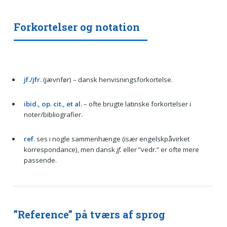
Forkortelser og notation
jf./jfr.
(jævnfør) – dansk henvisningsforkortelse.
ibid., op. cit., et al.
– ofte brugte latinske forkortelser i
noter/bibliografier.
ref.
ses i nogle sammenhænge (især engelskpåvirket
korrespondance), men dansk
jf.
eller ”vedr.” er ofte mere
passende.
”Reference” på tværs af sprog