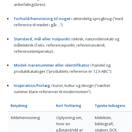
anbefalingsbrev).
Forhold/henvisning til noget
i almindelig sprogbrug (”med
reference til mødet i går…”).
Standard, mål eller nulpunkt
i teknik, naturvidenskab og
måleteknik (f.eks. referencepunkt, referenceværdi,
referencetemperatur).
Model-/varenummer eller identifikator
i handel og
produktkataloger (”produktets reference er 123-ABC”).
Inspiration/forlæg
i kunst, kultur og design (”værket
rummer klare referencer til modernismen”).
Betydning
Kort forklaring
Typiske ledsagere
Kildehenvisning
Oplysning om,
kildeliste,
hvor en
bibliografi,
påstand/idé er
citation, DOI,