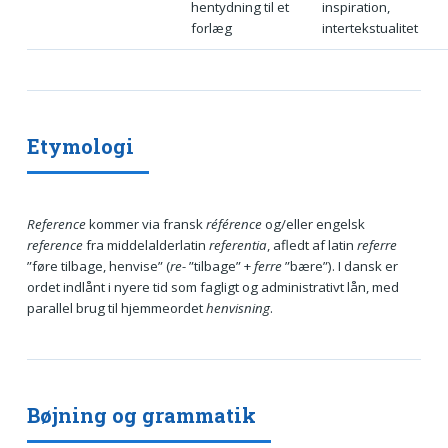
hentydning til et
inspiration,
forlæg
intertekstualitet
Etymologi
Reference
kommer via fransk
référence
og/eller engelsk
reference
fra middelalderlatin
referentia
, afledt af latin
referre
”føre tilbage, henvise” (
re-
”tilbage” +
ferre
”bære”). I dansk er
ordet indlånt i nyere tid som fagligt og administrativt lån, med
parallel brug til hjemmeordet
henvisning
.
Bøjning og grammatik