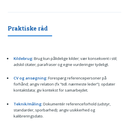
Praktiske råd
Kildebrug:
Brug kun pålidelige kilder; vær konsekvent i stil;
adskil citater, parafraser og egne vurderinger tydeligt.
CV og ansøgning:
Forespørg referencepersoner på
forhånd; angiv relation (fx ”tidl. nærmeste leder”); opdater
kontaktdata; giv kontekst for samarbejdet.
Teknik/måling:
Dokumentér referenceforhold (udstyr,
standarder, sporbarhed); angiv usikkerhed og
kalibreringsdato.