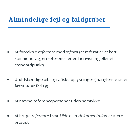
Almindelige fejl og faldgruber
At forveksle
reference
med
referat
(et referat er et kort
sammendrag; en reference er en henvisning eller et
standardpunkt).
Ufuldstændige bibliografiske oplysninger (manglende sider,
årstal eller forlag).
At nævne referencepersoner uden samtykke.
At bruge
reference
hvor
kilde
eller
dokumentation
er mere
præcist.