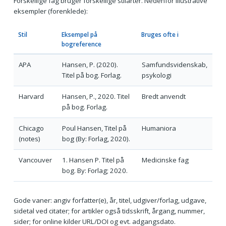
Forskellige fag bruger forskellige stilarter. Nedenfor illustrative
eksempler (forenklede):
Stil
Eksempel på
Bruges ofte i
bogreference
APA
Hansen, P. (2020).
Samfundsvidenskab,
Titel på bog. Forlag.
psykologi
Harvard
Hansen, P., 2020. Titel
Bredt anvendt
på bog. Forlag.
Chicago
Poul Hansen, Titel på
Humaniora
(notes)
bog (By: Forlag, 2020).
Vancouver
1. Hansen P. Titel på
Medicinske fag
bog. By: Forlag; 2020.
Gode vaner: angiv forfatter(e), år, titel, udgiver/forlag, udgave,
sidetal ved citater; for artikler også tidsskrift, årgang, nummer,
sider; for online kilder URL/DOI og evt. adgangsdato.