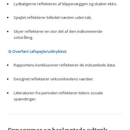
Lydbølgerne reflekteres af klippevæggen og skaber ekko.
Spejlet reflekterer billedet næsten uden tab.
Skyer reflekterer en stor del af den indkommende
solstråling.
3) Overført (afspejle/udtrykke):
Rapportens konklusioner reflekterer de indsamlede data.
Designet reflekterer virksomhedens værdier.
Litteraturen fra perioden reflekterer tidens sociale
spændinger.
Synonymer og beslægtede udtryk