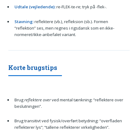
Udtale (vejledende):
re-FLEK-te-re; tryk på -flek-.
Stavning:
reflektere (vb.), refleksion (sb.). Formen
“reflektion” ses, men regnes i rigsdansk som en ikke-
normeret/ikke-anbefalet variant.
Korte brugstips
Brug
reflektere over
ved mental tænkning: “reflektere over
beslutningen”.
Brug transitivt ved fysisk/overført betydning: “overfladen
reflekterer lys”; “tallene reflekterer virkeligheden”.