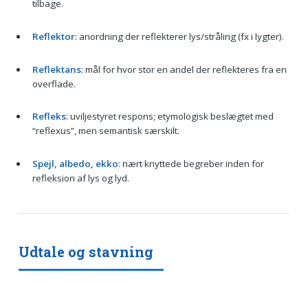
tilbage.
Reflektor
: anordning der reflekterer lys/stråling (fx i lygter).
Reflektans
: mål for hvor stor en andel der reflekteres fra en
overflade.
Refleks
: uviljestyret respons; etymologisk beslægtet med
“reflexus”, men semantisk særskilt.
Spejl, albedo, ekko
: nært knyttede begreber inden for
refleksion af lys og lyd.
Udtale og stavning