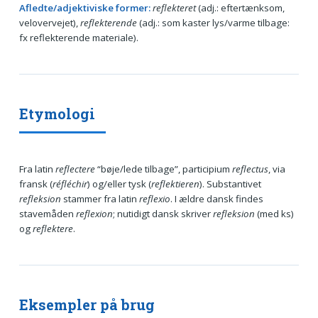
Afledte/adjektiviske former:
reflekteret
(adj.: eftertænksom,
velovervejet),
reflekterende
(adj.: som kaster lys/varme tilbage:
fx reflekterende materiale).
Etymologi
Fra latin
reflectere
“bøje/lede tilbage”, participium
reflectus
, via
fransk (
réfléchir
) og/eller tysk (
reflektieren
). Substantivet
refleksion
stammer fra latin
reflexio
. I ældre dansk findes
stavemåden
reflexion
; nutidigt dansk skriver
refleksion
(med ks)
og
reflektere
.
Eksempler på brug