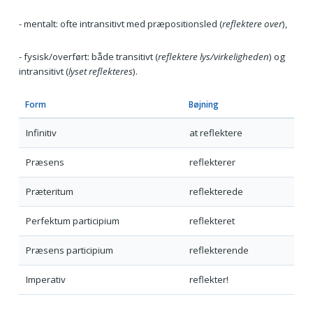
- mentalt: ofte intransitivt med præpositionsled (
reflektere over
),
- fysisk/overført: både transitivt (
reflektere lys/virkeligheden
) og
intransitivt (
lyset reflekteres
).
Form
Bøjning
Infinitiv
at reflektere
Præsens
reflekterer
Præteritum
reflekterede
Perfektum participium
reflekteret
Præsens participium
reflekterende
Imperativ
reflekter!