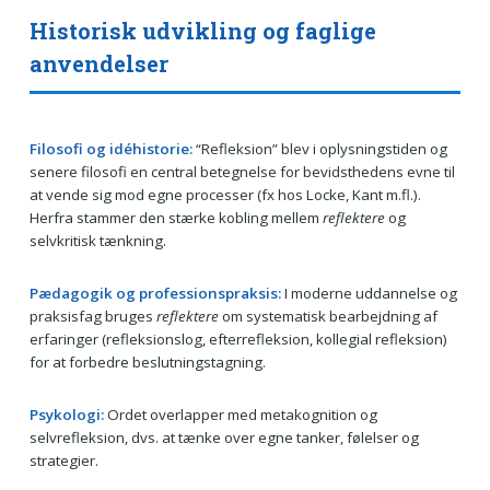
Historisk udvikling og faglige
anvendelser
Filosofi og idéhistorie:
“Refleksion” blev i oplysningstiden og
senere filosofi en central betegnelse for bevidsthedens evne til
at vende sig mod egne processer (fx hos Locke, Kant m.fl.).
Herfra stammer den stærke kobling mellem
reflektere
og
selvkritisk tænkning.
Pædagogik og professionspraksis:
I moderne uddannelse og
praksisfag bruges
reflektere
om systematisk bearbejdning af
erfaringer (refleksionslog, efterrefleksion, kollegial refleksion)
for at forbedre beslutningstagning.
Psykologi:
Ordet overlapper med metakognition og
selvrefleksion, dvs. at tænke over egne tanker, følelser og
strategier.