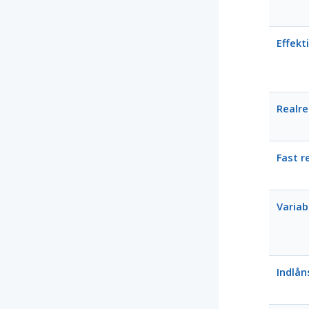
Effekt
Realr
Fast r
Variab
Indlån