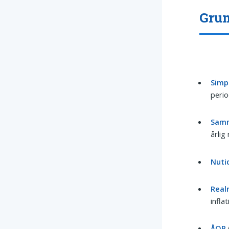
Grun
Simp
perio
Samm
årlig
Nuti
Real
inflat
ÅOP