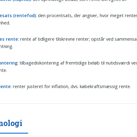
esats (rentefod)
: den procentsats, der angiver, hvor meget rente
nhed.
es rente
: rente af tidligere tilskrevne renter; opstår ved sammensa
ntning.
ontering
: tilbagediskontering af fremtidige beløb til nutidsværdi ve
nte.
rente
: renter justeret for inflation, dvs. købekraftsmæssig rente.
mologi