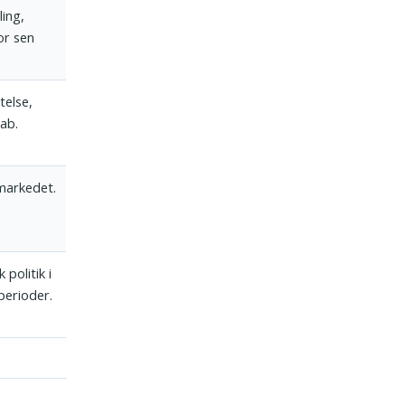
ing,
or sen
else,
ab.
markedet.
 politik i
sperioder.