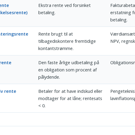
ente
Ekstra rente ved forsinket
Fakturabetal
nkelsesrente)
betaling.
erstatning f
betaling.
nteringsrente
Rente brugt til at
Værdiansætt
tilbagediskontere fremtidige
NPV, regnsk
kontantstrømme.
rente
Den faste årlige udbetaling på
Obligations
en obligation som procent af
pålydende.
v rente
Betaler for at have indskud eller
Pengeteknisk
modtager for at låne; rentesats
lavinflation
< 0.