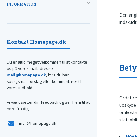
INFORMATION
Den angi
indskudt
Kontakt Homepage.dk
Du er altid meget velkommen til at kontakte
Bety
os på vores mailadresse
mail@homepage.dk
, hvis du har
spørgsmål, forslag eller kommentarer til
vores indhold.
Ordet
re
Vi værdsætter din feedback og ser frem til at
udskyde 
høre fra dig!
omkostni
statsobl
mail@homepage.dk
Hoved