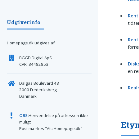
Rent
Udgiverinfo
tidse
Rent
Homepage.dk udgives af:
forre
BGGD Digital ApS
Disk
CVR: 34482853
en re
Dalgas Boulevard 48
Real
2000 Frederiksberg
Danmark
OBS:
Henvendelse på adressen ikke
muligt.
Ety
Post mærkes "Att: Homepage.dk"