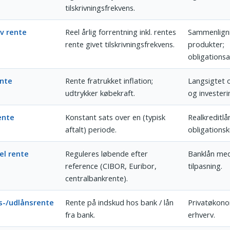
tilskrivningsfrekvens.
iv rente
Reel årlig forrentning inkl. rentes
Sammenligni
rente givet tilskrivningsfrekvens.
produkter;
obligationsa
ente
Rente fratrukket inflation;
Langsigtet 
udtrykker købekraft.
og investeri
ente
Konstant sats over en (typisk
Realkreditlå
aftalt) periode.
obligations
el rente
Reguleres løbende efter
Banklån me
reference (CIBOR, Euribor,
tilpasning.
centralbankrente).
s-/udlånsrente
Rente på indskud hos bank / lån
Privatøkono
fra bank.
erhverv.