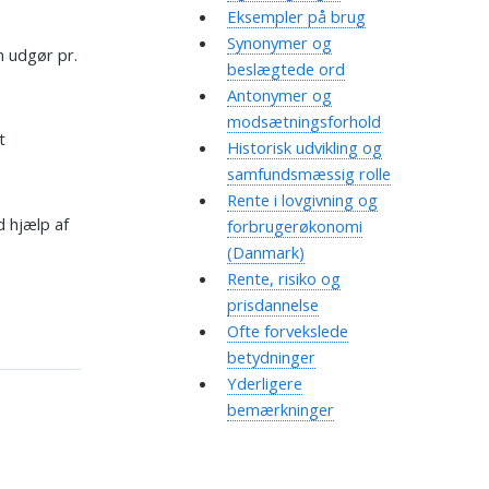
Eksempler på brug
Synonymer og
n udgør pr.
beslægtede ord
Antonymer og
modsætningsforhold
t
Historisk udvikling og
samfundsmæssig rolle
Rente i lovgivning og
d hjælp af
forbrugerøkonomi
(Danmark)
Rente, risiko og
prisdannelse
Ofte forvekslede
betydninger
Yderligere
bemærkninger