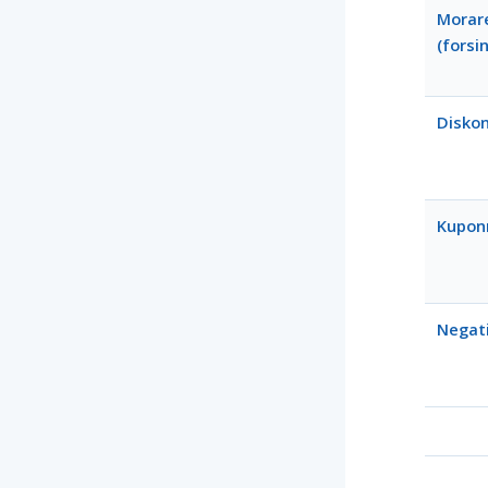
Morar
(forsi
Disko
Kupon
Negati