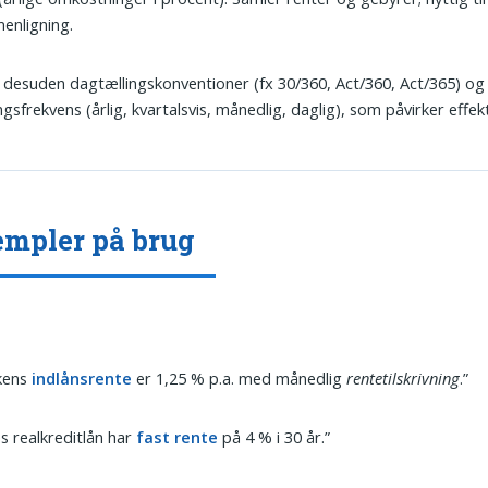
enligning.
esuden dagtællingskonventioner (fx 30/360, Act/360, Act/365) og
ingsfrekvens (årlig, kvartalsvis, månedlig, daglig), som påvirker effekt
mpler på brug
kens
indlånsrente
er 1,25 % p.a. med månedlig
rentetilskrivning
.”
s realkreditlån har
fast rente
på 4 % i 30 år.”