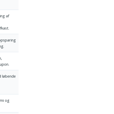
ng af
fkast.
opsparing
ng.
n,
kupon.
d løbende
mi og