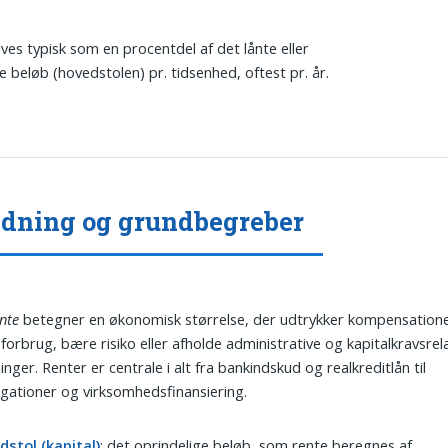
ves typisk som en procentdel af det lånte eller
e beløb (hovedstolen) pr. tidsenhed, oftest pr. år.
dning og grundbegreber
nte
betegner en økonomisk størrelse, der udtrykker kompensatione
forbrug, bære risiko eller afholde administrative og kapitalkravsre
nger. Renter er centrale i alt fra bankindskud og realkreditlån til
igationer og virksomhedsfinansiering.
stol (kapital)
: det oprindelige beløb, som rente beregnes af.