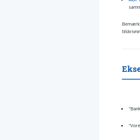
samm
Bemærk d
tilskrivn
Ekse
“Ban
“Vore