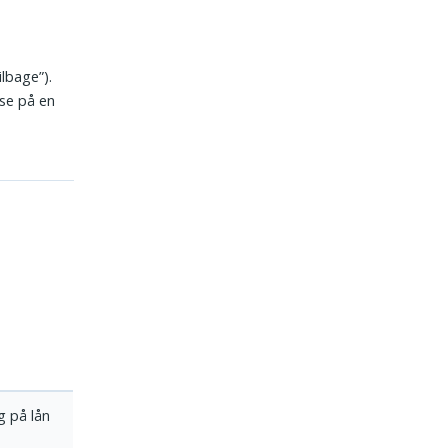
ilbage”).
lse på en
g på lån