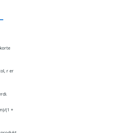
 korte
ol, r er
rdi.
om)/(1 +
l produkt-