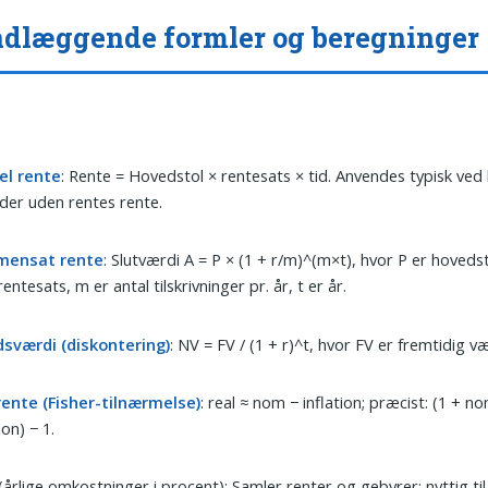
dlæggende formler og beregninger
el rente
: Rente = Hovedstol × rentesats × tid. Anvendes typisk ved
der uden rentes rente.
ensat rente
: Slutværdi A = P × (1 + r/m)^(m×t), hvor P er hovedst
 rentesats, m er antal tilskrivninger pr. år, t er år.
dsværdi (diskontering)
: NV = FV / (1 + r)^t, hvor FV er fremtidig væ
rente (Fisher-tilnærmelse)
: real ≈ nom − inflation; præcist: (1 + n
ion) − 1.
(årlige omkostninger i procent): Samler renter og gebyrer; nyttig ti