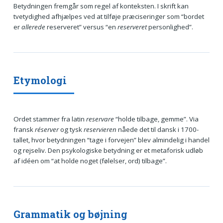
Betydningen fremgår som regel af konteksten. I skrift kan
tvetydighed afhjælpes ved at tilføje præciseringer som “bordet
er
allerede
reserveret” versus “en
reserveret
personlighed”.
Etymologi
Ordet stammer fra latin
reservare
“holde tilbage, gemme”. Via
fransk
réserver
og tysk
reservieren
nåede det til dansk i 1700-
tallet, hvor betydningen “tage i forvejen” blev almindelig i handel
og rejseliv. Den psykologiske betydning er et metaforisk udløb
af idéen om “at holde noget (følelser, ord) tilbage”.
Grammatik og bøjning