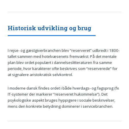
Historisk udvikling og brug
I rejse- og gæstgiverbranchen blev “reserveret” udbredt i 1800-
tallet sammen med hotelvæsenets fremvækst. På det mentale
plan blev ordet populært i dannelseslitteraturen fra samme
periode, hvor karakterer ofte beskrives som “reserverede” for
at signalere aristokratisk selvkontrol.
I moderne dansk findes ordet i både hverdags- og fagsprog (fx
IT-systemer der markerer “reserveret hukommelse”). Det
psykologiske aspekt bruges hyppigere i sociale beskrivelser,
mens den konkrete betydning dominerer i servicebranchen.