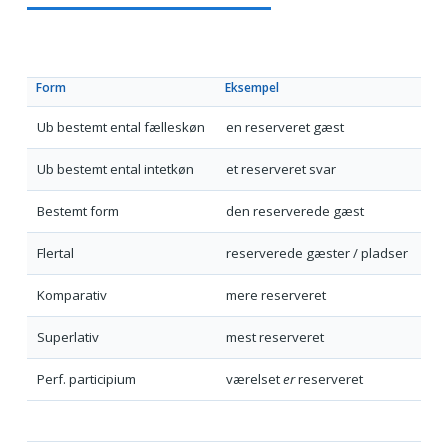
Form
Eksempel
Ub bestemt ental fælleskøn
en reserveret gæst
Ub bestemt ental intetkøn
et reserveret svar
Bestemt form
den reserverede gæst
Flertal
reserverede gæster / pladser
Komparativ
mere reserveret
Superlativ
mest reserveret
Perf. participium
værelset
er
reserveret