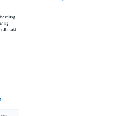
bestilling).
er
og
edt i takt
g