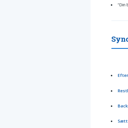
“Din 
Syno
Efte
Rest
Back
Sætt