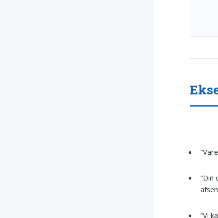
Ekse
“Vare
“Din 
afsen
“Vi k