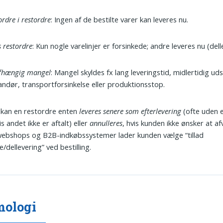
ordre i restordre
: Ingen af de bestilte varer kan leveres nu.
s restordre
: Kun nogle varelinjer er forsinkede; andre leveres nu (dell
afhængig mangel
: Mangel skyldes fx lang leveringstid, midlertidig ud
andør, transportforsinkelse eller produktionsstop.
s kan en restordre enten
leveres senere som efterlevering
(ofte uden 
is andet ikke er aftalt) eller
annulleres
, hvis kunden ikke ønsker at af
ebshops og B2B-indkøbssystemer lader kunden vælge “tillad
/dellevering” ved bestilling.
mologi