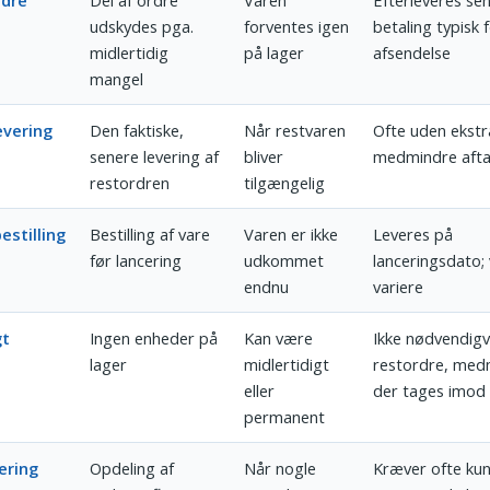
rdre
Del af ordre
Varen
Efterleveres sen
udskydes pga.
forventes igen
betaling typisk 
midlertidig
på lager
afsendelse
mangel
evering
Den faktiske,
Når restvaren
Ofte uden ekstr
senere levering af
bliver
medmindre afta
restordren
tilgængelig
estilling
Bestilling af vare
Varen er ikke
Leveres på
før lancering
udkommet
lanceringsdato; 
endnu
variere
gt
Ingen enheder på
Kan være
Ikke nødvendigv
lager
midlertidigt
restordre, med
eller
der tages imod
permanent
ering
Opdeling af
Når nogle
Kræver ofte ku