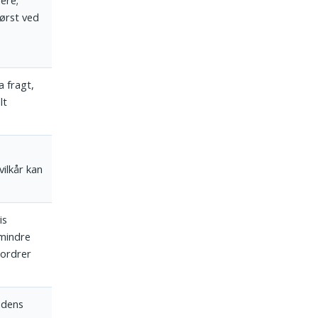
ere;
først ved
a fragt,
lt
vilkår kan
is
mindre
 ordrer
ndens