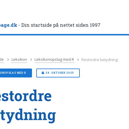
age.dk
- Din startside på nettet siden 1997
de
Leksikon
Leksikonopslag med R
Restordre betydning
KONOPSLAG MED R
28. OKTOBER 2025
stordre
tydning