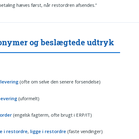
betaling hæves først, når restordren afsendes.”
nymer og beslægtede udtryk
rlevering
(ofte om selve den senere forsendelse)
levering
(uformelt)
order
(engelsk fagterm, ofte brugt i ERP/IT)
e i restordre
,
ligge i restordre
(faste vendinger)