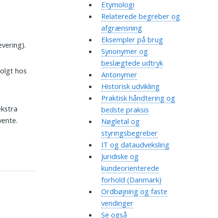
Etymologi
Relaterede begreber og
afgrænsning
Eksempler på brug
evering).
Synonymer og
beslægtede udtryk
solgt hos
Antonymer
Historisk udvikling
Praktisk håndtering og
ekstra
bedste praksis
vente.
Nøgletal og
styringsbegreber
IT og dataudveksling
Juridiske og
kundeorienterede
forhold (Danmark)
Ordbøjning og faste
vendinger
Se også