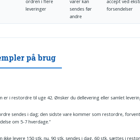
ordren i flere
varer kan
accept ved ekst
leveringer
sendes før
forsendelser
andre
mpler på brug
n er i restordre til uge 42. Ønsker du dellevering eller samlet leveri
ordre sendes i dag; den sidste vare kommer som restordre, forven
delse om 5-7 hverdage.”
an ikke levere 150 stk. nu. 90 stk. sendes i dag, 60 stk. sættes i resto