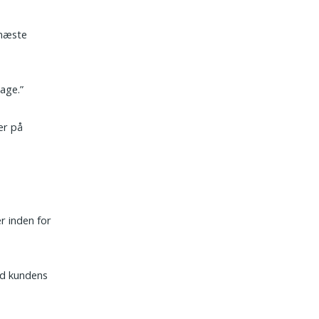
 næste
age.”
er på
r inden for
ved kundens