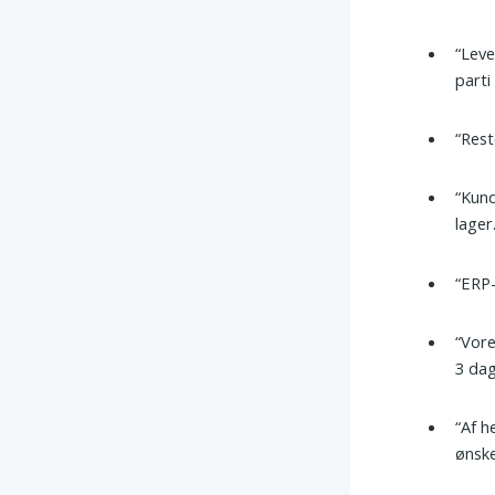
“Leve
part
“Rest
“Kund
lager
“ERP-
“Vore
3 dag
“Af h
ønske