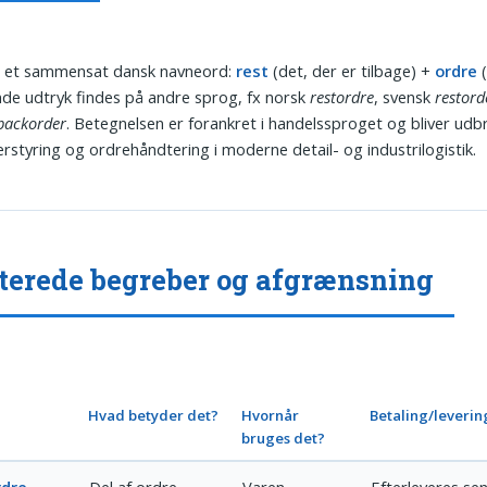
r et sammensat dansk navneord:
rest
(det, der er tilbage) +
ordre
(
nde udtryk findes på andre sprog, fx norsk
restordre
, svensk
restord
backorder
. Betegnelsen er forankret i handelssproget og bliver udbr
rstyring og ordrehåndtering i moderne detail- og industrilogistik.
terede begreber og afgrænsning
Hvad betyder det?
Hvornår
Betaling/leverin
bruges det?