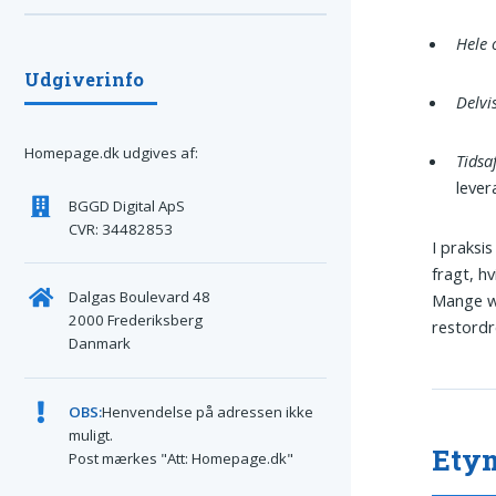
Hele 
Udgiverinfo
Delvi
Homepage.dk udgives af:
Tids
lever
BGGD Digital ApS
CVR: 34482853
I praksi
fragt, hv
Dalgas Boulevard 48
Mange w
2000 Frederiksberg
restordre
Danmark
OBS:
Henvendelse på adressen ikke
muligt.
Ety
Post mærkes "Att: Homepage.dk"