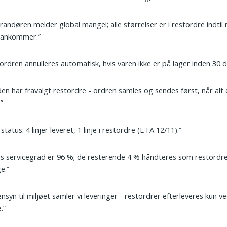
randøren melder global mangel; alle størrelser er i restordre indtil
i ankommer.”
ordren annulleres automatisk, hvis varen ikke er på lager inden 30 d
en har fravalgt restordre - ordren samles og sendes først, når alt 
.”
status: 4 linjer leveret, 1 linje i restordre (ETA 12/11).”
s servicegrad er 96 %; de resterende 4 % håndteres som restordre
e.”
ensyn til miljøet samler vi leveringer - restordrer efterleveres kun 
.”