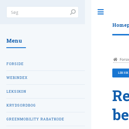
Toggle
Homep
Menu
Forsi
FORSIDE
LEKSI
WEBINDEX
Re
LEKSIKON
KRYDSORDBOG
be
GREENMOBILITY RABATKODE