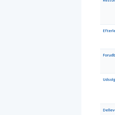
Resto
Efterl
Forudb
Udsol
Dellev