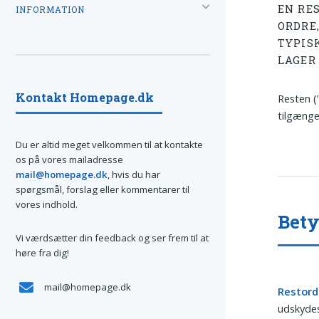
EN RE
INFORMATION
ORDRE
TYPIS
LAGER
Kontakt Homepage.dk
Resten (
tilgængel
Du er altid meget velkommen til at kontakte
os på vores mailadresse
mail@homepage.dk
, hvis du har
spørgsmål, forslag eller kommentarer til
vores indhold.
Bety
Vi værdsætter din feedback og ser frem til at
høre fra dig!
mail@homepage.dk
Restord
udskydes