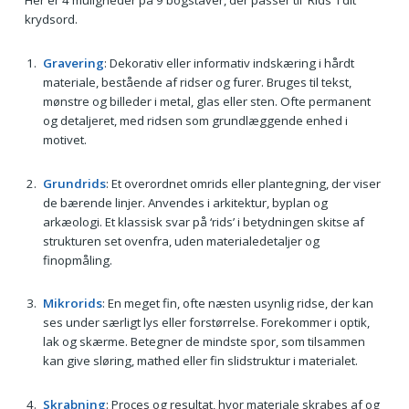
Her er 4 muligheder på 9 bogstaver, der passer til 'Rids' i dit
krydsord.
Gravering
: Dekorativ eller informativ indskæring i hårdt
materiale, bestående af ridser og furer. Bruges til tekst,
mønstre og billeder i metal, glas eller sten. Ofte permanent
og detaljeret, med ridsen som grundlæggende enhed i
motivet.
Grundrids
: Et overordnet omrids eller plantegning, der viser
de bærende linjer. Anvendes i arkitektur, byplan og
arkæologi. Et klassisk svar på ‘rids’ i betydningen skitse af
strukturen set ovenfra, uden materialedetaljer og
finopmåling.
Mikrorids
: En meget fin, ofte næsten usynlig ridse, der kan
ses under særligt lys eller forstørrelse. Forekommer i optik,
lak og skærme. Betegner de mindste spor, som tilsammen
kan give sløring, mathed eller fin slidstruktur i materialet.
Skrabning
: Proces og resultat, hvor materiale skrabes af og