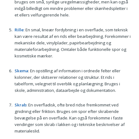
bruges om små, synlige uregelmæssigheder, men kan også
indgå billedligt om mindre problemer eller skønhedspletter i
et ellers velfungerende hele.
Rille
: En smal, lineær fordybning i en overflade, som teknisk
kan være resultat af en rids eller bearbejdning. Forekommer i
mekaniske dele, vinylplader, papirbearbejdning og
materialeforarbejdning. Omtaler både funktionelle spor og
kosmetiske mærker.
Skema
: En opstilling af information i ordnede felter eller
kolonner, der skitserer relationer og struktur. Et rids i
tabelform, velegnet til overblik og planlægning. Bruges i
skole, administration, dataarbejde og dokumentation.
Skrab
: En overfladisk, ofte bred ridse fremkommet ved
gnidning eller friktion. Bruges om spor efter skrabende
bevægelse på en overflade. Kan også forekomme i faste
vendinger som skrab i lakken og i tekniske beskrivelser af
materialeslid.