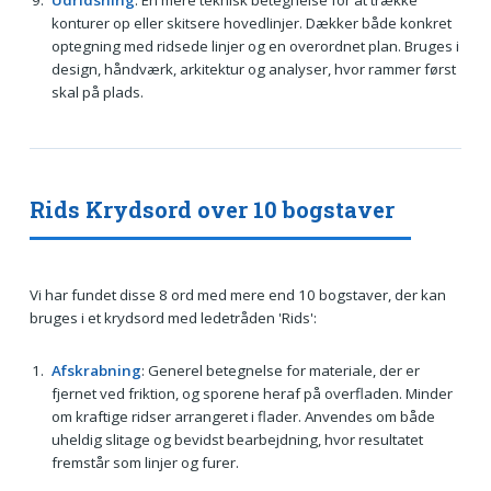
Udridsning
: En mere teknisk betegnelse for at trække
konturer op eller skitsere hovedlinjer. Dækker både konkret
optegning med ridsede linjer og en overordnet plan. Bruges i
design, håndværk, arkitektur og analyser, hvor rammer først
skal på plads.
Rids Krydsord over 10 bogstaver
Vi har fundet disse 8 ord med mere end 10 bogstaver, der kan
bruges i et krydsord med ledetråden 'Rids':
Afskrabning
: Generel betegnelse for materiale, der er
fjernet ved friktion, og sporene heraf på overfladen. Minder
om kraftige ridser arrangeret i flader. Anvendes om både
uheldig slitage og bevidst bearbejdning, hvor resultatet
fremstår som linjer og furer.