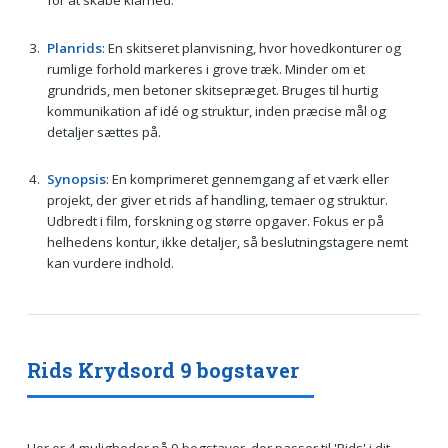
for at skabe klarhed.
Planrids
: En skitseret planvisning, hvor hovedkonturer og
rumlige forhold markeres i grove træk. Minder om et
grundrids, men betoner skitsepræget. Bruges til hurtig
kommunikation af idé og struktur, inden præcise mål og
detaljer sættes på.
Synopsis
: En komprimeret gennemgang af et værk eller
projekt, der giver et rids af handling, temaer og struktur.
Udbredt i film, forskning og større opgaver. Fokus er på
helhedens kontur, ikke detaljer, så beslutningstagere nemt
kan vurdere indhold.
Rids Krydsord 9 bogstaver