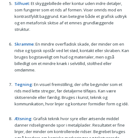
Silhuet
: Et skyggebillede eller kontur uden indre detaljer,
som fungerer som et rids af formen. Viser omrids mod en
kontrastfyldt baggrund. Kan betegne både et grafisk udtryk
og en metaforisk skitse af et emnes grundlæggende
struktur.
Skramme
: En mindre overfladisk skade, der minder om en
ridse og typisk opstår ved let stød, kontakt eller skraben. Kan
bruges bogstaveligt om hud og materialer, men også
billedligt om et mindre knæk i selvtillid, stolthed eller
omdømme.
Tegning
: En visuel fremstilling, der ofte begynder som et
rids med lette streger, før detaljerne tilføjes. Kan være
skitserende eller færdig. Bruges i kunst, teknik og
kommunikation, hvor linjer og konturer formidler form og idé.
Ætsning
: Grafisk teknik hvor syre eller ætsende middel
danner ridselignende spor i metalplader. Resultatet er fine
linjer, der minder om kontrollerede ridser. Begrebet bruges
også bredere om kemiske markeringer og teksturerede