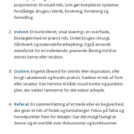
proportioner. Et visuelt rids, som gør komplekse systemer
forståelige. Bruges i teknik, forskning, forretning og
formidling.
Indsnit
: En kontrolleret, smal skæring i en overflade,
beslægtet med en præcis rids. Ordet bruges i kirurgi,
håndværk og materialeforarbejdning. Også anvendt
metaforisk for en indledende, prøvende åbning ind til et
emnes kerne eller struktur.
Outline
: Engelsk låneord for omrids eller disposition, ofte
brugt i akademisk og kreativ praksis. Dækker et rids af form
eller struktur. Kan henvise til både visuel kontur og punktvis
plan, der sætter rammerne for det videre arbejde.
Referat
: En sammenfatning af et møde eller en begivenhed,
der giver et rids af forløb og beslutninger. Fokus på fakta og
hovedpunkter frem for detaljer. Gør det muligt hurtigt at
danne sig et overblik over diskussioner og konklusioner.