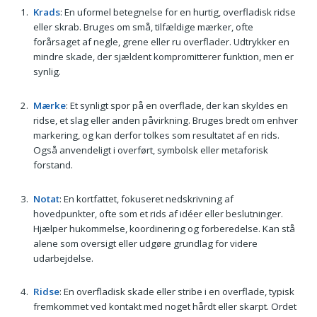
Krads
: En uformel betegnelse for en hurtig, overfladisk ridse
eller skrab. Bruges om små, tilfældige mærker, ofte
forårsaget af negle, grene eller ru overflader. Udtrykker en
mindre skade, der sjældent kompromitterer funktion, men er
synlig.
Mærke
: Et synligt spor på en overflade, der kan skyldes en
ridse, et slag eller anden påvirkning. Bruges bredt om enhver
markering, og kan derfor tolkes som resultatet af en rids.
Også anvendeligt i overført, symbolsk eller metaforisk
forstand.
Notat
: En kortfattet, fokuseret nedskrivning af
hovedpunkter, ofte som et rids af idéer eller beslutninger.
Hjælper hukommelse, koordinering og forberedelse. Kan stå
alene som oversigt eller udgøre grundlag for videre
udarbejdelse.
Ridse
: En overfladisk skade eller stribe i en overflade, typisk
fremkommet ved kontakt med noget hårdt eller skarpt. Ordet