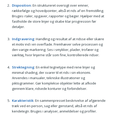
Disposition
: En struktureret oversigt over emner,
rækkefølge og hovedpointer, altså et rids af en fremstilling.
Bruges i taler, opgaver, rapporter og bøger. Hjælper med at
fastholde de store linjer og skabe klar progression før
detaljer.
Indgravering
: Handling og resultat af at ridsse eller skære
et motiv ind i en overflade. Fremhæver selve processen og
den varige markering. Ses i smykker, plader, trofæer og
værktøj, hvor linjerne står som fine, kontrollerede ridser.
Strektegning
: En enkel tegnetype med rene linjer og
minimal shading, der svarer til et rids i sin ekonomi.
Anvendes i manualer, tekniske illustrationer og
piktogrammer. Gør komplekse objekter lette at afkode
gennem klare, ridsede konturer og forbindelser.
Karakteristik
: En sammenpresset beskrivelse af afgørende
træk ved en person, sag eller genstand, altså et rids af
kendetegn. Bruges i analyser, anmeldelser og profiler.