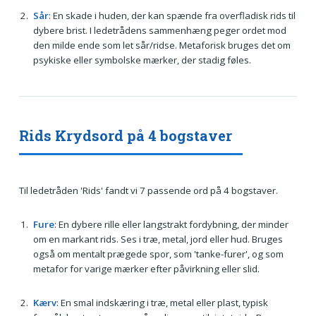
Sår
: En skade i huden, der kan spænde fra overfladisk rids til
dybere brist. I ledetrådens sammenhæng peger ordet mod
den milde ende som let sår/ridse. Metaforisk bruges det om
psykiske eller symbolske mærker, der stadig føles.
Rids Krydsord på 4 bogstaver
Til ledetråden 'Rids' fandt vi 7 passende ord på 4 bogstaver.
Fure
: En dybere rille eller langstrakt fordybning, der minder
om en markant rids. Ses i træ, metal, jord eller hud. Bruges
også om mentalt prægede spor, som 'tanke-furer', og som
metafor for varige mærker efter påvirkning eller slid.
Kærv
: En smal indskæring i træ, metal eller plast, typisk