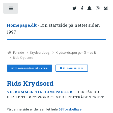
Toggle
Homepage.dk
- Din startside på nettet siden
1997
Forside
Krydsordbog
Krydsordsspørgsmål med R
Rids Krydsord
KRYDSORDSSPØRGSMÅL MED R
17. JANUAR 2026
Rids Krydsord
VELKOMMEN TIL HOMEPAGE.DK
- HER FÅR DU
HJÆLP TIL KRYDSORDET MED LEDETRÅDEN "RIDS"
På denne side er der samlet hele
63 forskellige