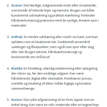
Gravur
: Det færdige, indgraverede motiv eller ornamentik,
som består af ridsede linjer og mønstre. Bruges om både
kunstnerisk udsmykning og praktisk mærkning. Forbinder
håndværksmæssig præcision med de synlige, lineære spor i
materialet.
Indhak
: En mindre udskæring eller notch i en kant, som kan
opfattes som et lokaliseret rids. Funktionelt anvendt til
samlinger og låsepunkter, men også som spor efter slag
eller slid. Bruges teknisk, håndværksmæssigt og
beskrivende om små brud.
Kladde
: En foreløbig, ufærdig nedskrivning eller optegning,
der ridses op, før den endelige udgave. Kan være
håndskrevet, digital eller skematisk. Fremhæver proces,
overblik og modning af idéer i både faglige og kreative
sammenhænge.
Kontur
: Den ydre afgrænsning af en form, typisk som en
enkel streg. Kan være en rids i materiale eller en tegnet linje.