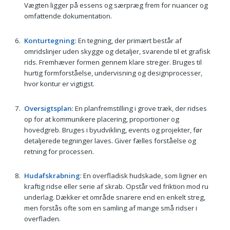
Vægten ligger på essens og særpræg frem for nuancer og
omfattende dokumentation.
Konturtegning
: En tegning, der primært består af
omridslinjer uden skygge og detaljer, svarende til et grafisk
rids. Fremhæver formen gennem klare streger. Bruges til
hurtig formforståelse, undervisning og designprocesser,
hvor kontur er vigtigst.
Oversigtsplan
: En planfremstilling i grove træk, der ridses
op for at kommunikere placering, proportioner og
hovedgreb. Bruges i byudvikling, events og projekter, før
detaljerede tegninger laves. Giver fælles forståelse og
retning for processen.
Hudafskrabning
: En overfladisk hudskade, som ligner en
kraftig ridse eller serie af skrab. Opstår ved friktion mod ru
underlag. Dækker et område snarere end en enkelt streg,
men forstås ofte som en samling af mange små ridser i
overfladen.