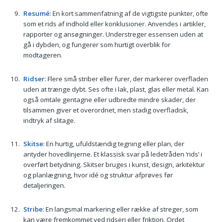
Resumé
: En kort sammenfatning af de vigtigste punkter, ofte
som et rids af indhold eller konklusioner. Anvendes i artikler,
rapporter og ansøgninger. Understreger essensen uden at
gå i dybden, og fungerer som hurtigt overblik for
modtageren.
Ridser
: Flere små striber eller furer, der markerer overfladen
uden at trænge dybt. Ses ofte i lak, plast, glas eller metal. Kan
også omtale gentagne eller udbredte mindre skader, der
tilsammen giver et overordnet, men stadig overfladisk,
indtryk af slitage.
Skitse
: En hurtig, ufuldstændig tegning eller plan, der
antyder hovedlinjerne. Et klassisk svar på ledetråden ‘rids’ i
overført betydning. Skitser bruges i kunst, design, arkitektur
og planlægning, hvor idé og struktur afprøves før
detaljeringen.
Stribe
: En langsmal markering eller række af streger, som
kan være fremkommet ved ridseri eller friktion. Ordet