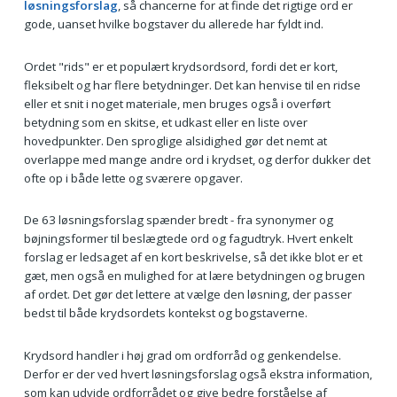
løsningsforslag
, så chancerne for at finde det rigtige ord er
gode, uanset hvilke bogstaver du allerede har fyldt ind.
Ordet "rids" er et populært krydsordsord, fordi det er kort,
fleksibelt og har flere betydninger. Det kan henvise til en ridse
eller et snit i noget materiale, men bruges også i overført
betydning som en skitse, et udkast eller en liste over
hovedpunkter. Den sproglige alsidighed gør det nemt at
overlappe med mange andre ord i krydset, og derfor dukker det
ofte op i både lette og sværere opgaver.
De 63 løsningsforslag spænder bredt - fra synonymer og
bøjningsformer til beslægtede ord og fagudtryk. Hvert enkelt
forslag er ledsaget af en kort beskrivelse, så det ikke blot er et
gæt, men også en mulighed for at lære betydningen og brugen
af ordet. Det gør det lettere at vælge den løsning, der passer
bedst til både krydsordets kontekst og bogstaverne.
Krydsord handler i høj grad om ordforråd og genkendelse.
Derfor er der ved hvert løsningsforslag også ekstra information,
som kan udvide ordforrådet og give bedre forståelse af