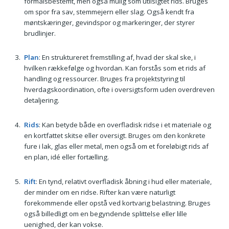
formålsbestemt, men også mulig som utilsigtet rids. Bruges
om spor fra sav, stemmejern eller slag. Også kendt fra
møntskæringer, gevindspor og markeringer, der styrer
brudlinjer.
Plan
: En struktureret fremstilling af, hvad der skal ske, i
hvilken rækkefølge og hvordan. Kan forstås som et rids af
handling og ressourcer. Bruges fra projektstyring til
hverdagskoordination, ofte i oversigtsform uden overdreven
detaljering.
Rids
: Kan betyde både en overfladisk ridse i et materiale og
en kortfattet skitse eller oversigt. Bruges om den konkrete
fure i lak, glas eller metal, men også om et foreløbigt rids af
en plan, idé eller fortælling.
Rift
: En tynd, relativt overfladisk åbning i hud eller materiale,
der minder om en ridse. Rifter kan være naturligt
forekommende eller opstå ved kortvarig belastning. Bruges
også billedligt om en begyndende splittelse eller lille
uenighed, der kan vokse.