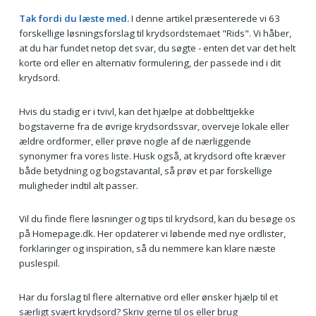
Tak fordi du læste med.
I denne artikel præsenterede vi 63
forskellige løsningsforslag til krydsordstemaet "Rids". Vi håber,
at du har fundet netop det svar, du søgte - enten det var det helt
korte ord eller en alternativ formulering, der passede ind i dit
krydsord.
Hvis du stadig er i tvivl, kan det hjælpe at dobbelttjekke
bogstaverne fra de øvrige krydsordssvar, overveje lokale eller
ældre ordformer, eller prøve nogle af de nærliggende
synonymer fra vores liste. Husk også, at krydsord ofte kræver
både betydning og bogstavantal, så prøv et par forskellige
muligheder indtil alt passer.
Vil du finde flere løsninger og tips til krydsord, kan du besøge os
på Homepage.dk. Her opdaterer vi løbende med nye ordlister,
forklaringer og inspiration, så du nemmere kan klare næste
puslespil.
Har du forslag til flere alternative ord eller ønsker hjælp til et
særligt svært krydsord? Skriv gerne til os eller brug