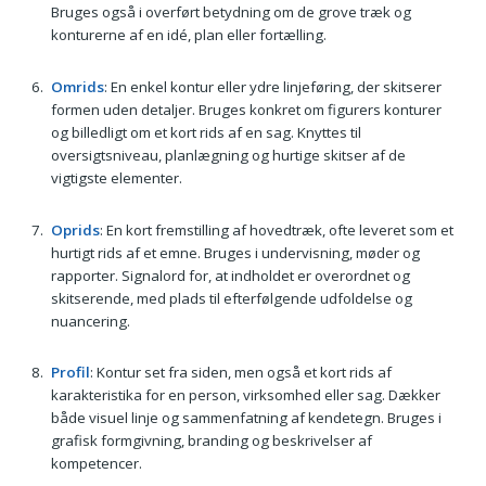
Bruges også i overført betydning om de grove træk og
konturerne af en idé, plan eller fortælling.
Omrids
: En enkel kontur eller ydre linjeføring, der skitserer
formen uden detaljer. Bruges konkret om figurers konturer
og billedligt om et kort rids af en sag. Knyttes til
oversigtsniveau, planlægning og hurtige skitser af de
vigtigste elementer.
Oprids
: En kort fremstilling af hovedtræk, ofte leveret som et
hurtigt rids af et emne. Bruges i undervisning, møder og
rapporter. Signalord for, at indholdet er overordnet og
skitserende, med plads til efterfølgende udfoldelse og
nuancering.
Profil
: Kontur set fra siden, men også et kort rids af
karakteristika for en person, virksomhed eller sag. Dækker
både visuel linje og sammenfatning af kendetegn. Bruges i
grafisk formgivning, branding og beskrivelser af
kompetencer.