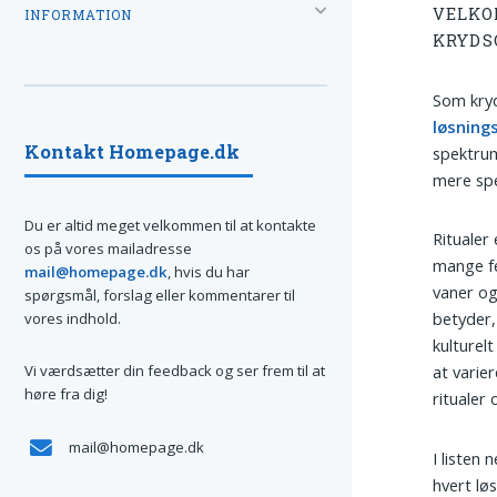
VELKO
INFORMATION
KRYDS
Som kryd
løsning
Kontakt Homepage.dk
spektrum
mere spe
Du er altid meget velkommen til at kontakte
Ritualer
os på vores mailadresse
mange fel
mail@homepage.dk
, hvis du har
vaner og
spørgsmål, forslag eller kommentarer til
betyder,
vores indhold.
kulturel
Vi værdsætter din feedback og ser frem til at
at varie
høre fra dig!
ritualer
mail@homepage.dk
I listen 
hvert lø