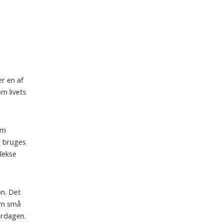
er en af
m livets
em
t bruges
lekse
øn. Det
 om små
erdagen.