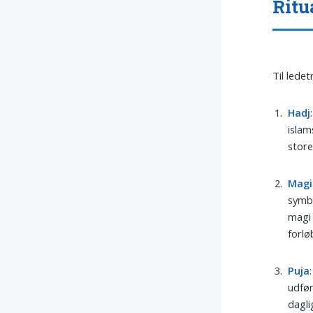
Ritu
Til lede
Hadj
islam
store
Magi
symbo
magi 
forløb
Puja
udfør
dagli