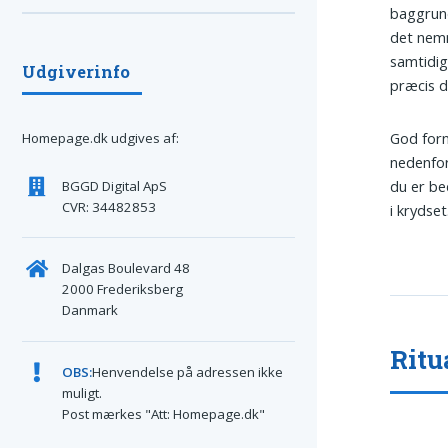
baggrun
det nem
samtidig
Udgiverinfo
præcis d
God forn
Homepage.dk udgives af:
nedenfor 
du er be
BGGD Digital ApS
CVR: 34482853
i krydset
Dalgas Boulevard 48
2000 Frederiksberg
Danmark
Ritu
OBS:
Henvendelse på adressen ikke
muligt.
Post mærkes "Att: Homepage.dk"