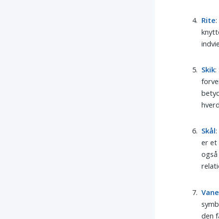
Rite
:
knytt
indvi
Skik
:
forve
betyd
hver
Skål
:
er et
også 
relat
Van
symbo
den f