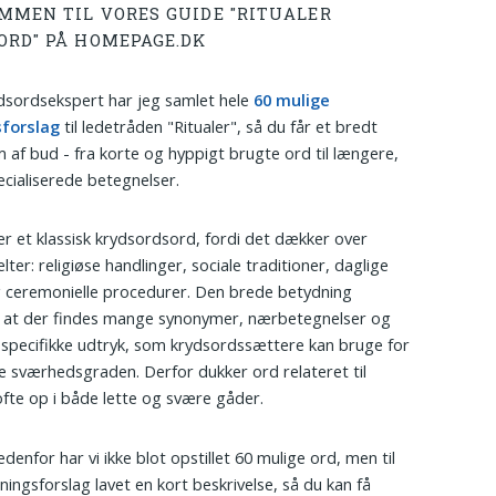
MMEN TIL VORES GUIDE "RITUALER
ORD" PÅ HOMEPAGE.DK
sordsekspert har jeg samlet hele
60 mulige
sforslag
til ledetråden "Ritualer", så du får et bredt
 af bud - fra korte og hyppigt brugte ord til længere,
cialiserede betegnelser.
 er et klassisk krydsordsord, fordi det dækker over
ter: religiøse handlinger, sociale traditioner, daglige
 ceremonielle procedurer. Den brede betydning
 at der findes mange synonymer, nærbetegnelser og
t specifikke udtryk, som krydsordssættere kan bruge for
re sværhedsgraden. Derfor dukker ord relateret til
 ofte op i både lette og svære gåder.
nedenfor har vi ikke blot opstillet 60 mulige ord, men til
sningsforslag lavet en kort beskrivelse, så du kan få