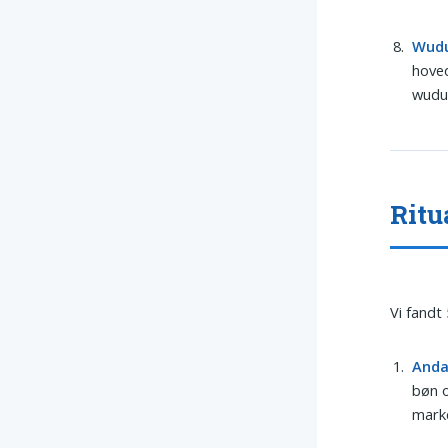
Wud
hoved
wudu 
Ritu
Vi fandt
And
bøn o
marke