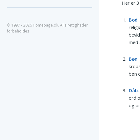
Her er 3
Bod
:
© 1997 - 2026 Homepage.dk. Alle rettigheder
relig
forbeholdes
bevid
med 
Bøn
:
krops
bøn o
Dåb
:
ord o
og pr