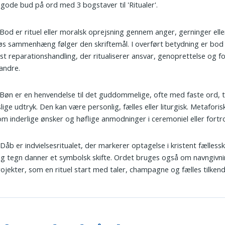
 gode bud på ord med 3 bogstaver til 'Ritualer'.
 Bod er rituel eller moralsk oprejsning gennem anger, gerninger eller
iøs sammenhæng følger den skriftemål. I overført betydning er bod
st reparationshandling, der ritualiserer ansvar, genoprettelse og f
andre.
 Bøn er en henvendelse til det guddommelige, ofte med faste ord, 
lige udtryk. Den kan være personlig, fælles eller liturgisk. Metafori
m inderlige ønsker og høflige anmodninger i ceremoniel eller fortro
 Dåb er indvielsesritualet, der markerer optagelse i kristent fælless
g tegn danner et symbolsk skifte. Ordet bruges også om navngivni
ojekter, som en rituel start med taler, champagne og fælles tilkend