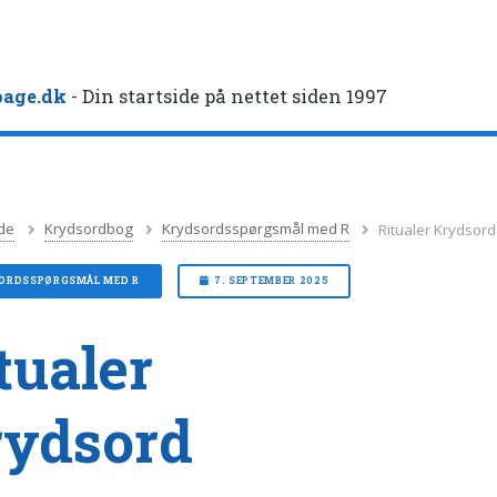
age.dk
- Din startside på nettet siden 1997
de
Krydsordbog
Krydsordsspørgsmål med R
Ritualer Krydsord
ORDSSPØRGSMÅL MED R
7. SEPTEMBER 2025
tualer
rydsord