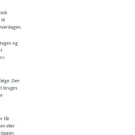
pisk
til
 hverdagen.
entages og
rt
i i
følge. Den
det bruges
or
r får
en eller
erdagen.