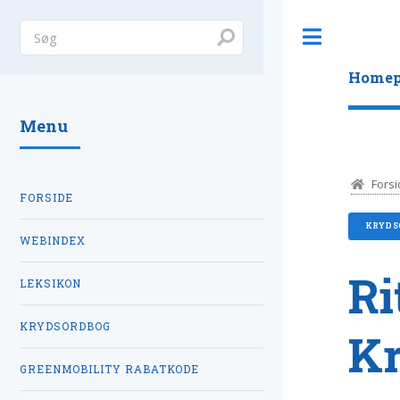
Toggle
Homep
Menu
Forsi
FORSIDE
KRYDS
WEBINDEX
Ri
LEKSIKON
KRYDSORDBOG
K
GREENMOBILITY RABATKODE