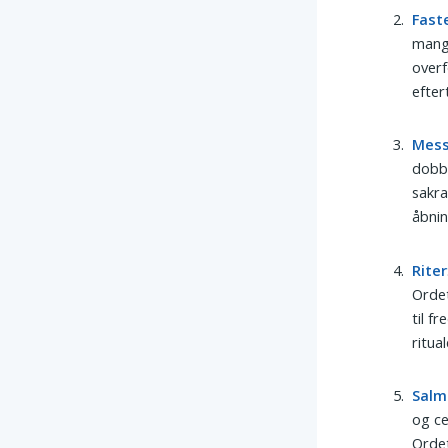
Fast
mange
overf
efter
Mes
dobbe
sakra
åbnin
Riter
Ordet
til f
ritual
Salm
og ce
Ordet