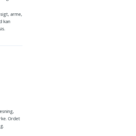
nsigt, arme,
d kan
is.
læsning,
irke. Ordet
g.