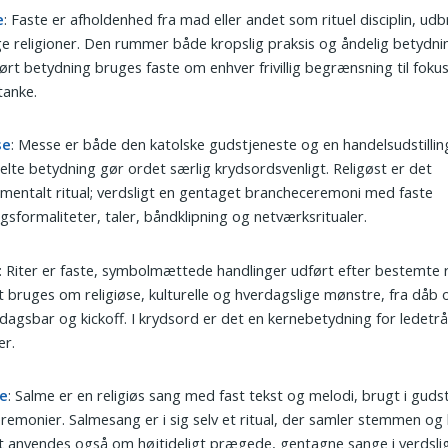
e
: Faste er afholdenhed fra mad eller andet som rituel disciplin, udb
 religioner. Den rummer både kropslig praksis og åndelig betydnin
ørt betydning bruges faste om enhver frivillig begrænsning til foku
tanke.
se
: Messe er både den katolske gudstjeneste og en handelsudstillin
lte betydning gør ordet særlig krydsordsvenligt. Religøst er det
mentalt ritual; verdsligt en gentaget brancheceremoni med faste
gsformaliteter, taler, båndklipning og netværksritualer.
: Riter er faste, symbolmættede handlinger udført efter bestemte r
 bruges om religiøse, kulturelle og hverdagslige mønstre, fra dåb 
redagsbar og kickoff. I krydsord er det en kernebetydning for ledetr
er.
e
: Salme er en religiøs sang med fast tekst og melodi, brugt i guds
remonier. Salmesang er i sig selv et ritual, der samler stemmen og
 anvendes også om højtideligt prægede, gentagne sange i verdsli