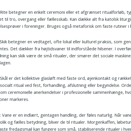
 Rite betegner en enkelt ceremoni eller et afgrænset ritualforløb, ty
et til tro, overgang eller fællesskab. Kan dække alt fra katolsk liturgi 
elsesprøver i foreninger. Bruges også metaforisk om faste rutiner i
 Skik betegner en vedtaget, ofte lokal eller kulturel praksis, som g
ntes. Det dækker fra højtidsvaner til indforståede hilsener. I overfø
ning kan skik være de små ritualer, der smører det sociale maskiner
dagen.
 Skål er det kollektive glasløft med faste ord, øjenkontakt og række
 socialt ritual ved fest, forhandling, afslutning eller begyndelse. Or
om ceremonielle anerkendelser i professionelle sammenhænge, hv
ioner markeres.
e
: Vane er en indlært, gentagen handling, der føles naturlig. Når vane
lik og fælles betydning, bliver de til ritualer. Morgenkaffen, løbetur
aste fredagsmail kan fungere som små, stabiliserende ritualer i hv