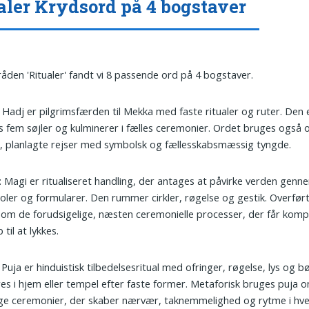
aler Krydsord på 4 bogstaver
tråden 'Ritualer' fandt vi 8 passende ord på 4 bogstaver.
: Hadj er pilgrimsfærden til Mekka med faste ritualer og ruter. Den 
s fem søjler og kulminerer i fælles ceremonier. Ordet bruges også o
, planlagte rejser med symbolsk og fællesskabsmæssig tyngde.
: Magi er ritualiseret handling, der antages at påvirke verden genn
ler og formularer. Den rummer cirkler, røgelse og gestik. Overfør
om de forudsigelige, næsten ceremonielle processer, der får komp
 til at lykkes.
: Puja er hinduistisk tilbedelsesritual med ofringer, røgelse, lys og b
es i hjem eller tempel efter faste former. Metaforisk bruges puja
ge ceremonier, der skaber nærvær, taknemmelighed og rytme i hv