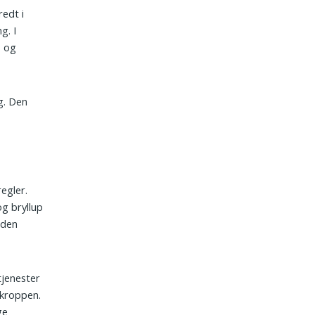
redt i
g. I
s og
g. Den
egler.
og bryllup
åden
tjenester
 kroppen.
ge