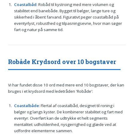
Coastalbåd
: Robåd til kystroing med mere volumen og
stabilitet end banebåde. Bygget til bølger, lange ture og
sikkerhed i åbent farvand. Figurativt peger coastalbåd på
eventyrlyst, robusthed og tilpasningsevne, hvor man søger
fart og natur på samme tid.
Robåde Krydsord over 10 bogstaver
Vi har fundet disse 10 ord med mere end 10 bogstaver, der kan
bruges i et krydsord med ledetråden 'Robåde':
Coastalbåde
: Flertal af coastalbåd, designet til roning i
bølger og langs kyster. De kombinerer stabilitet og fart med
eventyr. Overført kan de udtrykke et helt segments
mentalitet: udholdenhed, nysgerrighed og glæde ved at
udfordre elementerne sammen.