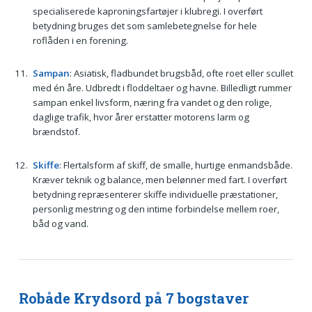
specialiserede kaproningsfartøjer i klubregi. I overført
betydning bruges det som samlebetegnelse for hele
roflåden i en forening.
Sampan
: Asiatisk, fladbundet brugsbåd, ofte roet eller scullet
med én åre. Udbredt i floddeltaer og havne. Billedligt rummer
sampan enkel livsform, næring fra vandet og den rolige,
daglige trafik, hvor årer erstatter motorens larm og
brændstof.
Skiffe
: Flertalsform af skiff, de smalle, hurtige enmandsbåde.
Kræver teknik og balance, men belønner med fart. I overført
betydning repræsenterer skiffe individuelle præstationer,
personlig mestring og den intime forbindelse mellem roer,
båd og vand.
Robåde Krydsord på 7 bogstaver