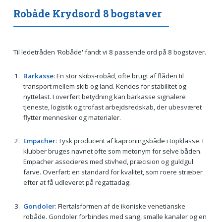
Robåde Krydsord 8 bogstaver
Til ledetråden 'Robåde' fandt vi 8 passende ord på 8 bogstaver.
Barkasse
: En stor skibs-robåd, ofte brugt af flåden til
transport mellem skib og land. Kendes for stabilitet og
nyttelast. I overført betydning kan barkasse signalere
tjeneste, logistik og trofast arbejdsredskab, der ubesværet
flytter mennesker og materialer.
Empacher
: Tysk producent af kaproningsbåde i topklasse. I
klubber bruges navnet ofte som metonym for selve båden.
Empacher associeres med stivhed, præcision og guldgul
farve. Overført: en standard for kvalitet, som roere stræber
efter at få udleveret på regattadag.
Gondoler
: Flertalsformen af de ikoniske venetianske
robåde. Gondoler forbindes med sang, smalle kanaler og en