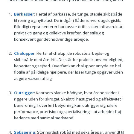
Barkasser
: Flertal af barkasse, de tunge, stabile skibsbåde
til roning og nyttelast. De indgår i flådens hverdagslogistik.
Billedligt repræsenterer barkasser driftssikker infrastruktur,
praktisk tilgang og kollektive kræfter, der stille og
konsekvent gør det nødvendige arbejde.
Chalupper
: Flertal af chalup, de robuste arbejds- og
skibsbåde med åredrift. De står for praktisk anvendelighed,
kapacitet og sejhed. Overført kan chalupper antyde en hel
flotille af pålidelige hjælpere, der løser tunge opgaver uden
at gøre væsen af sig.
Outrigger
: Kaproers slanke bådtype, hvor årene sidder i
riggere uden for skroget. Skabt til hastighed og effektivitet i
baneroning. I overført betydning kan outrigger signalere
performance, præcision og specialisering – at arbejde i høj
kadence med minimal modstand.
Seksæring
: Stor nordisk robåd med seks årepar, anvendt til