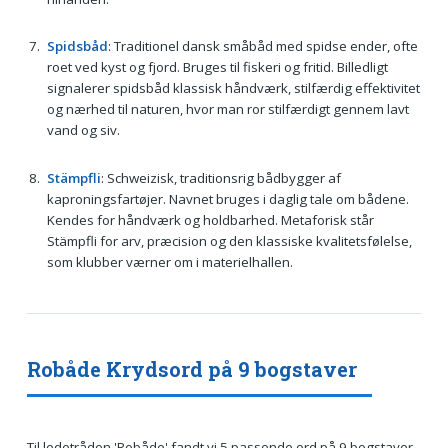
Spidsbåd
: Traditionel dansk småbåd med spidse ender, ofte
roet ved kyst og fjord. Bruges til fiskeri og fritid. Billedligt
signalerer spidsbåd klassisk håndværk, stilfærdig effektivitet
og nærhed til naturen, hvor man ror stilfærdigt gennem lavt
vand og siv.
Stämpfli
: Schweizisk, traditionsrig bådbygger af
kaproningsfartøjer. Navnet bruges i daglig tale om bådene.
Kendes for håndværk og holdbarhed. Metaforisk står
Stämpfli for arv, præcision og den klassiske kvalitetsfølelse,
som klubber værner om i materielhallen.
Robåde Krydsord på 9 bogstaver
Til ledetråden 'Robåde' fandt vi 5 passende ord på 9 bogstaver.