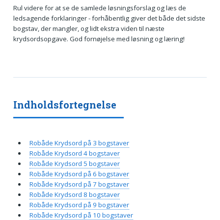
Rul videre for at se de samlede løsningsforslag og læs de
ledsagende forklaringer - forhåbentlig giver det både det sidste
bogstav, der mangler, og lidt ekstra viden til næste
krydsordsopgave. God fornøjelse med løsning og læring!
Indholdsfortegnelse
Robåde Krydsord på 3 bogstaver
Robåde Krydsord 4 bogstaver
Robåde Krydsord 5 bogstaver
Robåde Krydsord på 6 bogstaver
Robåde Krydsord på 7 bogstaver
Robåde Krydsord 8 bogstaver
Robåde Krydsord på 9 bogstaver
Robåde Krydsord på 10 bogstaver