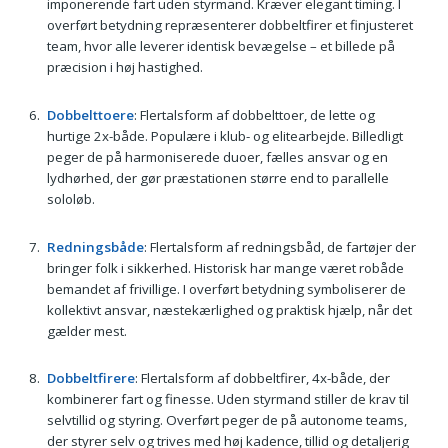
imponerende fart uden styrmand. Kræver elegant timing. I
overført betydning repræsenterer dobbeltfirer et finjusteret
team, hvor alle leverer identisk bevægelse – et billede på
præcision i høj hastighed.
Dobbelttoere
: Flertalsform af dobbelttoer, de lette og
hurtige 2x-både. Populære i klub- og elitearbejde. Billedligt
peger de på harmoniserede duoer, fælles ansvar og en
lydhørhed, der gør præstationen større end to parallelle
sololøb.
Redningsbåde
: Flertalsform af redningsbåd, de fartøjer der
bringer folk i sikkerhed. Historisk har mange været robåde
bemandet af frivillige. I overført betydning symboliserer de
kollektivt ansvar, næstekærlighed og praktisk hjælp, når det
gælder mest.
Dobbeltfirere
: Flertalsform af dobbeltfirer, 4x-både, der
kombinerer fart og finesse. Uden styrmand stiller de krav til
selvtillid og styring. Overført peger de på autonome teams,
der styrer selv og trives med høj kadence, tillid og detaljerig