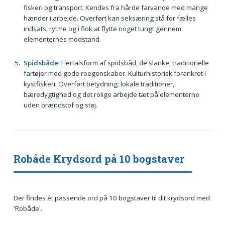
fiskeri og transport. Kendes fra hårde farvande med mange
hænder i arbejde. Overført kan seksæring stå for fælles
indsats, rytme og i flok at flytte noget tungt gennem
elementernes modstand.
Spidsbåde
: Flertalsform af spidsbåd, de slanke, traditionelle
fartøjer med gode roegenskaber. Kulturhistorisk forankret i
kystfiskeri. Overført betydning: lokale traditioner,
bæredygtighed og det rolige arbejde tæt på elementerne
uden brændstof og støj.
Robåde Krydsord på 10 bogstaver
Der findes ét passende ord på 10 bogstaver til dit krydsord med
'Robåde'.