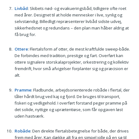
Livbåd
: Skibets nød- og evakueringsbåd, tidligere ofte roet
med årer. Designet til at holde mennesker i live, synlig og
selvstændig. Billedligt repræsenterer livbåd sidste udvej,
sikkerhedsnet og redundans – den plan man håber aldrig at
få brug for.
Ottere
: Flertalsform af otter, de mest kraftfulde sweep-både.
De forbindes med tradition, prestige og fart. Overført kan
ottere signalere storskalaprojekter, orkestrering og kollektiv
fremdrift, hvor små afvigelser forplanter sig og præcision er
alt.
Pramme
: Fladbunde, arbejdsorienterede robåde i flertal, der
tåler hårdt brug ved kaj og fjord. De bruges til transport,
fiskeri og vedligehold. I overført forstand peger pramme på
det solide, nyttige og uprætentiøse, som får opgaven løst
uden hastværk.
Robåde
: Den direkte flertalsbetegnelse for både, der drives
frem med årer. Kan dække alt fra en simpel jolle på en sø til