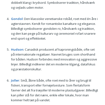
dobbelt klang i krydsord. Symboliserer tradition, håndværk
og sejlads uden motor.
Gondol
: Den klassiske venetianske robåd, roet med én åre i
agterstavnen. Kendt for romantiske kanalture og elegance.
Billedligt symboliserer gondolen ro, håndværk og tradition,
og den kan pege på kulturarv og ceremoniel rofart snarere
end sport og effektivitet.
Hudson
: Canadisk producent af kaproningsbåde, ofte set
på internationale regattaer. Navnet bruges som shorthand
for båden. Hudson forbindes med innovation og aggressive
linjer. Billedligt indikerer det en moderne tilgang, datafokus
og præstationskultur.
Joller
: Små, åbne både, ofte roet med to årer og brugt til
fiskeri, transport eller fornøjelsesture. Som flertalsform
favner det alt fra træjoller til moderne plastudgaver. Billedligt
kan joller stå for det nære, enkle eller lokale, hvor man
kommer helt tæt på vandet.