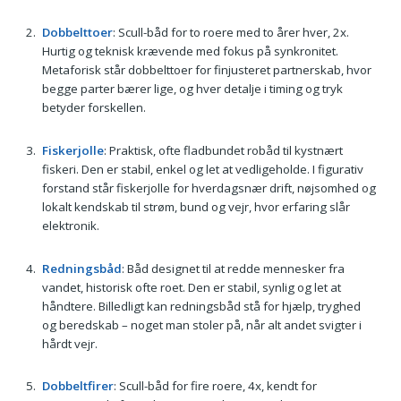
Dobbelttoer
: Scull-båd for to roere med to årer hver, 2x.
Hurtig og teknisk krævende med fokus på synkronitet.
Metaforisk står dobbelttoer for finjusteret partnerskab, hvor
begge parter bærer lige, og hver detalje i timing og tryk
betyder forskellen.
Fiskerjolle
: Praktisk, ofte fladbundet robåd til kystnært
fiskeri. Den er stabil, enkel og let at vedligeholde. I figurativ
forstand står fiskerjolle for hverdagsnær drift, nøjsomhed og
lokalt kendskab til strøm, bund og vejr, hvor erfaring slår
elektronik.
Redningsbåd
: Båd designet til at redde mennesker fra
vandet, historisk ofte roet. Den er stabil, synlig og let at
håndtere. Billedligt kan redningsbåd stå for hjælp, tryghed
og beredskab – noget man stoler på, når alt andet svigter i
hårdt vejr.
Dobbeltfirer
: Scull-båd for fire roere, 4x, kendt for