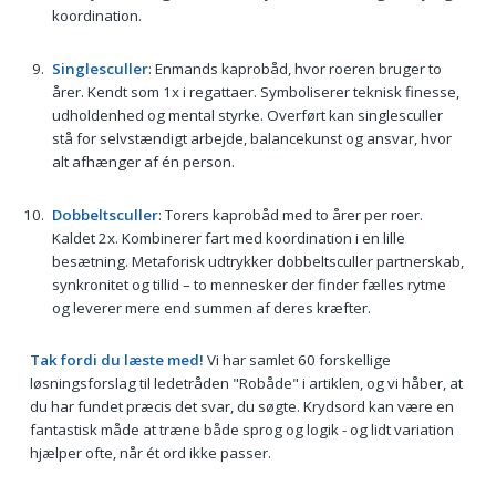
koordination.
Singlesculler
: Enmands kaprobåd, hvor roeren bruger to
årer. Kendt som 1x i regattaer. Symboliserer teknisk finesse,
udholdenhed og mental styrke. Overført kan singlesculler
stå for selvstændigt arbejde, balancekunst og ansvar, hvor
alt afhænger af én person.
Dobbeltsculler
: Torers kaprobåd med to årer per roer.
Kaldet 2x. Kombinerer fart med koordination i en lille
besætning. Metaforisk udtrykker dobbeltsculler partnerskab,
synkronitet og tillid – to mennesker der finder fælles rytme
og leverer mere end summen af deres kræfter.
Tak fordi du læste med!
Vi har samlet 60 forskellige
løsningsforslag til ledetråden "Robåde" i artiklen, og vi håber, at
du har fundet præcis det svar, du søgte. Krydsord kan være en
fantastisk måde at træne både sprog og logik - og lidt variation
hjælper ofte, når ét ord ikke passer.