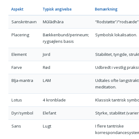
Aspekt
Typisk angivelse
Bemærkning
Sanskritnavn
Mūlādhāra
“Rodstøtte”/“rodsæde”
Placering
Bækkenbund/perineum;
Symbolsk lokalisation.
rygsøjlens basis
Element
Jord
Stabilitet, tyngde, struk
Farve
Rød
Udbredt i vestlig praksi
Bīja-mantra
LAM
Udtales ofte langstrakt 
meditation.
Lotus
4 kronblade
Klassisk tantrisk symbol
Dyr/symbol
Elefant
Styrke, stabilitet (varier
Sans
Lugt
I flere tantriske
korrespondancesystem