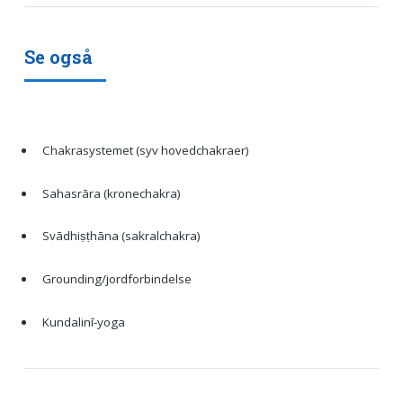
Se også
Chakrasystemet (syv hovedchakraer)
Sahasrāra (kronechakra)
Svādhiṣṭhāna (sakralchakra)
Grounding/jordforbindelse
Kundalinī-yoga