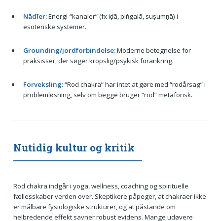
Nādīer:
Energi-“kanaler” (fx iḍā, piṅgalā, suṣumṇā) i
esoteriske systemer.
Grounding/jordforbindelse:
Moderne betegnelse for
praksisser, der søger kropslig/psykisk forankring.
Forveksling:
“Rod chakra” har intet at gøre med “rodårsag” i
problemløsning, selv om begge bruger “rod” metaforisk.
Nutidig kultur og kritik
Rod chakra indgår i yoga, wellness, coaching og spirituelle
fællesskaber verden over. Skeptikere påpeger, at chakraer ikke
er målbare fysiologiske strukturer, og at påstande om
helbredende effekt savner robust evidens. Mange udøvere