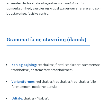
anvender derfor chakra-begreber som
metaforer
for
opmærksomhed, værdier og kropsligt nærvær snarere end som
bogstavelige, fysiske centre.
Grammatik og stavning (dansk)
Køn og bøjning:
“et chakra”, flertal “chakraer”; sammensat:
“rodchakra”, bestemt form “rodchakraet”.
Variantformer:
rod chakra / rodchakra / rod-chakra (alle
forekommer i moderne dansk).
Udtale:
chakra ≈ “tjakra”.