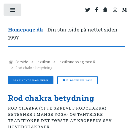
Toggle
Homepage.dk
- Din startside på nettet siden
1997
Forside
Leksikon
Leksikonopslag med R
Rod chakra betydning
LEKSIKONOPSLAG MED R
31. DECEMBER 2025
Rod chakra betydning
ROD CHAKRA (OFTE SKREVET RODCHAKRA)
BETEGNER I MANGE YOGA- OG TANTRISKE
TRADITIONER DET FØRSTE AF KROPPENS SYV
HOVEDCHAKRAER