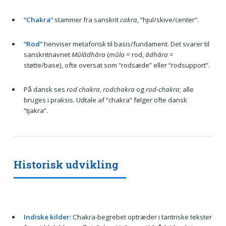
“Chakra”
stammer fra sanskrit
cakra
, “hjul/skive/center”.
“Rod”
henviser metaforisk til basis/fundament. Det svarer til
sanskritnavnet
Mūlādhāra
(
mūla
= rod,
ādhāra
=
støtte/base), ofte oversat som “rodsæde” eller “rodsupport”.
På dansk ses
rod chakra
,
rodchakra
og
rod-chakra
; alle
bruges i praksis. Udtale af “chakra” følger ofte dansk
“tjakra”.
Historisk udvikling
Indiske kilder:
Chakra-begrebet optræder i tantriske tekster