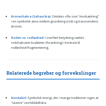
Kronechakra (Sahasrāra):
Omtales ofte som “modsætning”
i en symbolsk akse mellem grundning (rod) og transcendens
(krone).
Roden vs. rodløshed:
I overført betydning sættes
rodchakraets kvaliteter (forankring) i kontrast til
rodløshed/fragmentering.
Relaterede begreber og forvekslinger
Kundalinī:
Symbolsk energi, der i mange traditioner siges at
“slumre” ved Mūlādhāra.