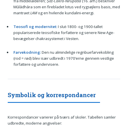
fra middelalderen;
Ṣaṭ-Cakra-Nirūpaṇa
(16. årh.) beskriver
Mūlādhāra som en firebladet lotus ved rygsøjlens basis, med
mantraet
LAM
og en hvilende kundalini-energi.
Teosofi og modernitet:
I slut-1800- og 1900-tallet
populariserede teosofiske forfattere og senere New Age-
bevægelser chakrasystemet i Vesten.
Farvekodning:
Den nu almindelige regnbuefarvekobling
(rod = rød) blev især udbredt i 1970’erne gennem vestlige
forfattere og undervisere.
Symbolik og korrespondancer
Korrespondancer varierer på tværs af skoler. Tabellen samler
udbredte, moderne angivelser: