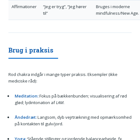
Affirmationer
“Jeg er tryg”, “Jeg hører
Bruges i moderne
til”
mindfulness/New Age.
Brug i praksis
Rod chakra indgår i mange typer praksis. Eksempler (ikke
mediciske råd):
Meditation:
Fokus på bækkenbunden; visualisering af rød
glød; lydintonation af
LAM
.
Åndedræt:
Langsom, dyb vejrtrækning med opmærksomhed
på kontakten til gulv/jord.
Yoga:
Stående stillinger og jordende balancearbejde, fx