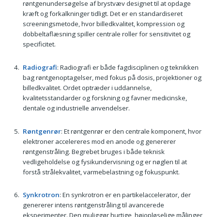
røntgenundersøgelse af brystvæv designet til at opdage
kræft og forkalkninger tidligt. Det er en standardiseret
screeningsmetode, hvor billedkvalitet, kompression og
dobbeltaf­læsning spiller centrale roller for sensitivitet og
specificitet.
Radiografi
: Radiografi er både fagdisciplinen og teknikken
bag røntgenoptagelser, med fokus på dosis, projektioner og
billedkvalitet. Ordet optræder i uddannelse,
kvalitetsstandarder og forskning og favner medicinske,
dentale og industrielle anvendelser.
Røntgenrør
: Et røntgenrør er den centrale komponent, hvor
elektroner accelereres mod en anode og genererer
røntgenstråling. Begrebet bruges i både teknisk
vedligeholdelse og fysikundervisning og er nøglen til at
forstå strålekvalitet, varmebelastning og fokuspunkt.
Synkrotron
: En synkrotron er en partikelaccelerator, der
genererer intens røntgenstråling til avancerede
eksperimenter. Den muliggør hurtige, højopløselige målinger