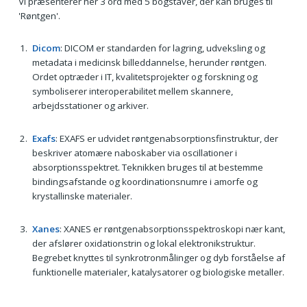
Vi præsenterer her 3 ord med 5 bogstaver, der kan bruges til
'Røntgen'.
Dicom
: DICOM er standarden for lagring, udveksling og
metadata i medicinsk billeddannelse, herunder røntgen.
Ordet optræder i IT, kvalitetsprojekter og forskning og
symboliserer interoperabilitet mellem skannere,
arbejdsstationer og arkiver.
Exafs
: EXAFS er udvidet røntgenabsorptionsfinstruktur, der
beskriver atomære naboskaber via oscillationer i
absorptionsspektret. Teknikken bruges til at bestemme
bindingsafstande og koordinationsnumre i amorfe og
krystallinske materialer.
Xanes
: XANES er røntgenabsorptionsspektroskopi nær kant,
der afslører oxidationstrin og lokal elektronikstruktur.
Begrebet knyttes til synkrotronmålinger og dyb forståelse af
funktionelle materialer, katalysatorer og biologiske metaller.