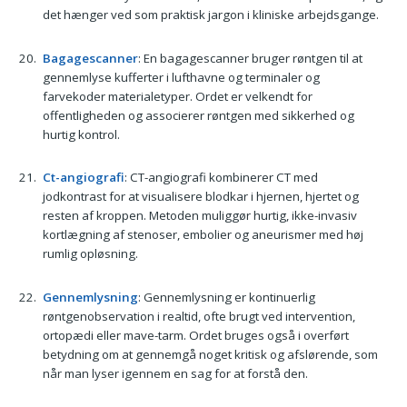
det hænger ved som praktisk jargon i kliniske arbejdsgange.
Bagagescanner
: En bagagescanner bruger røntgen til at
gennemlyse kufferter i lufthavne og terminaler og
farvekoder materialetyper. Ordet er velkendt for
offentligheden og associerer røntgen med sikkerhed og
hurtig kontrol.
Ct-angiografi
: CT-angiografi kombinerer CT med
jodkontrast for at visualisere blodkar i hjernen, hjertet og
resten af kroppen. Metoden muliggør hurtig, ikke-invasiv
kortlægning af stenoser, embolier og aneurismer med høj
rumlig opløsning.
Gennemlysning
: Gennemlysning er kontinuerlig
røntgenobservation i realtid, ofte brugt ved intervention,
ortopædi eller mave-tarm. Ordet bruges også i overført
betydning om at gennemgå noget kritisk og afslørende, som
når man lyser igennem en sag for at forstå den.