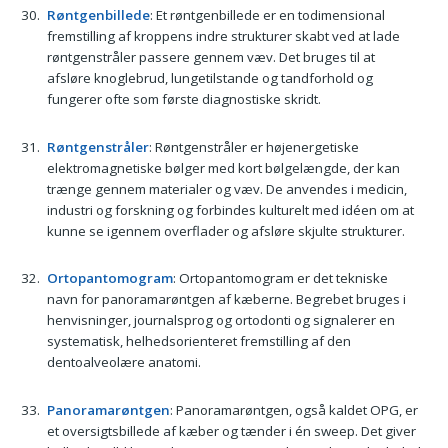
Røntgenbillede
: Et røntgenbillede er en todimensional
fremstilling af kroppens indre strukturer skabt ved at lade
røntgenstråler passere gennem væv. Det bruges til at
afsløre knoglebrud, lungetilstande og tandforhold og
fungerer ofte som første diagnostiske skridt.
Røntgenstråler
: Røntgenstråler er højenergetiske
elektromagnetiske bølger med kort bølgelængde, der kan
trænge gennem materialer og væv. De anvendes i medicin,
industri og forskning og forbindes kulturelt med idéen om at
kunne se igennem overflader og afsløre skjulte strukturer.
Ortopantomogram
: Ortopantomogram er det tekniske
navn for panoramarøntgen af kæberne. Begrebet bruges i
henvisninger, journalsprog og ortodonti og signalerer en
systematisk, helhedsorienteret fremstilling af den
dentoalveolære anatomi.
Panoramarøntgen
: Panoramarøntgen, også kaldet OPG, er
et oversigtsbillede af kæber og tænder i én sweep. Det giver