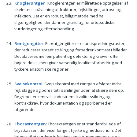
Knoglerøntgen
: Knoglerøntgen er målrettede optagelser af
skelettet til påvisning af frakturer, fejlstillinger, artrose og
infektion. Det er en robust, billig metode med høj
tilgængelighed, der danner grundlag for ortopædiske
vurderinger og efterbehandling.
Røntgengitter
: Et røntgengitter er et antispredningsraster,
der reducerer spredt stråling og forbedrer kontrast i billeder.
Det placeres mellem patient og detektor og kræver ofte
højere dosis, men giver væsentlig kvalitetsforbedring ved
tykkere anatomiske regioner.
Svejsekontrol
: Svejsekontrol med røntgen afslører indre
fejl, slagge og porøsitet i samlinger uden at skære dem op.
Begrebet er centralt i industriens kvalitetssikring og
kontraktkrav, hvor dokumentation og sporbarhed er
afgørende.
Thoraxrøntgen
: Thoraxrøntgen er et standardbillede af
brystkassen, der viser lunger, hjerte og mediastinum. Det
bruges til at vurdere infektion, væske, pneumothorax og