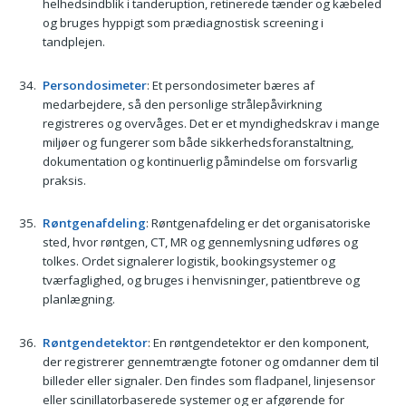
helhedsindblik i tanderuption, retinerede tænder og kæbeled
og bruges hyppigt som prædiagnostisk screening i
tandplejen.
Persondosimeter
: Et persondosimeter bæres af
medarbejdere, så den personlige strålepåvirkning
registreres og overvåges. Det er et myndighedskrav i mange
miljøer og fungerer som både sikkerhedsforanstaltning,
dokumentation og kontinuerlig påmindelse om forsvarlig
praksis.
Røntgenafdeling
: Røntgenafdeling er det organisatoriske
sted, hvor røntgen, CT, MR og gennemlysning udføres og
tolkes. Ordet signalerer logistik, bookingsystemer og
tværfaglighed, og bruges i henvisninger, patientbreve og
planlægning.
Røntgendetektor
: En røntgendetektor er den komponent,
der registrerer gennemtrængte fotoner og omdanner dem til
billeder eller signaler. Den findes som fladpanel, linjesensor
eller scinillatorbaserede systemer og er afgørende for