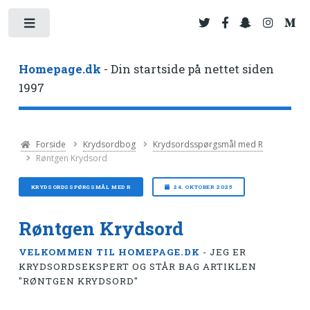
Toggle
Homepage.dk
- Din startside på nettet siden
1997
Forside
Krydsordbog
Krydsordsspørgsmål med R
Røntgen Krydsord
KRYDSORDSSPØRGSMÅL MED R
24. OKTOBER 2025
Røntgen Krydsord
VELKOMMEN TIL HOMEPAGE.DK
- JEG ER
KRYDSORDSEKSPERT OG STÅR BAG ARTIKLEN
"RØNTGEN KRYDSORD"