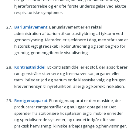
hjerteforstørrelse og er ofte første undersøgelse ved akutte
respiratoriske symptomer.
Bariumlavement
: Bariumlavement er en rektal
administration af barium til kontrastfyldning af tyktarm ved
gennemlysning. Metoden er sjældnere i dag, men står som et
historisk vigtigt redskab i kolonutredning og som begreb for
grundig, gennemgribende visualisering.
Kontrastmiddel
: Et kontrastmiddel er et stof, der absorberer
røntgenstråler stærkere og fremhæver kar, organer eller
tarm i billeder. Jod og barium er de klassiske valg, og brugen
kræver hensyn til nyrefunktion, allergi og korrekt indikation.
Røntgenapparat
: Et røntgenapparat er den maskine, der
producerer røntgenstråler og muliggør optagelser. Det
spænder fra stationære hospitalsanlæg til mobile enheder
og specialiserede systemer, og navnet indgår ofte som
praktisk henvisning i kliniske arbejdsgange og henvisninger.