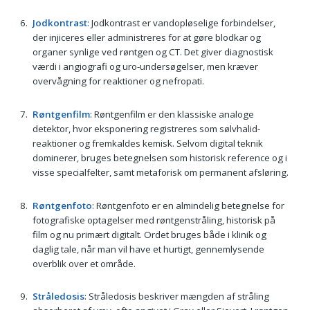
Jodkontrast
: Jodkontrast er vandopløselige forbindelser,
der injiceres eller administreres for at gøre blodkar og
organer synlige ved røntgen og CT. Det giver diagnostisk
værdi i angiografi og uro-undersøgelser, men kræver
overvågning for reaktioner og nefropati.
Røntgenfilm
: Røntgenfilm er den klassiske analoge
detektor, hvor eksponering registreres som sølvhalid-
reaktioner og fremkaldes kemisk. Selvom digital teknik
dominerer, bruges betegnelsen som historisk reference og i
visse specialfelter, samt metaforisk om permanent afsløring.
Røntgenfoto
: Røntgenfoto er en almindelig betegnelse for
fotografiske optagelser med røntgenstråling, historisk på
film og nu primært digitalt. Ordet bruges både i klinik og
daglig tale, når man vil have et hurtigt, gennemlysende
overblik over et område.
Stråledosis
: Stråledosis beskriver mængden af stråling