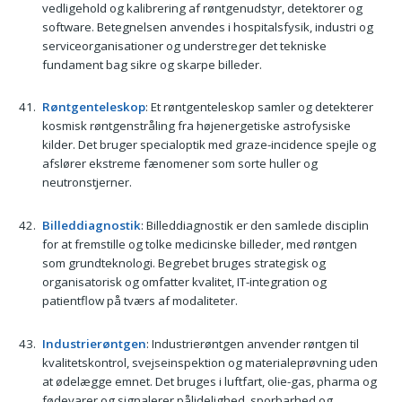
vedligehold og kalibrering af røntgenudstyr, detektorer og
software. Betegnelsen anvendes i hospitalsfysik, industri og
serviceorganisationer og understreger det tekniske
fundament bag sikre og skarpe billeder.
Røntgenteleskop
: Et røntgenteleskop samler og detekterer
kosmisk røntgenstråling fra højenergetiske astrofysiske
kilder. Det bruger specialoptik med graze-incidence spejle og
afslører ekstreme fænomener som sorte huller og
neutronstjerner.
Billeddiagnostik
: Billeddiagnostik er den samlede disciplin
for at fremstille og tolke medicinske billeder, med røntgen
som grundteknologi. Begrebet bruges strategisk og
organisatorisk og omfatter kvalitet, IT-integration og
patientflow på tværs af modaliteter.
Industrierøntgen
: Industrierøntgen anvender røntgen til
kvalitetskontrol, svejseinspektion og materialeprøvning uden
at ødelægge emnet. Det bruges i luftfart, olie-gas, pharma og
fødevarer og signalerer pålidelighed, sporbarhed og