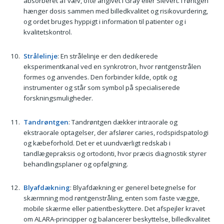
absorberet af væv, ofte angivet i Gray eller Sievert. I røntgen
hænger dosis sammen med billedkvalitet og risikovurdering,
og ordet bruges hyppigt i information til patienter og i
kvalitetskontrol.
Strålelinje
: En strålelinje er den dedikerede
eksperimentkanal ved en synkrotron, hvor røntgenstrålen
formes og anvendes. Den forbinder kilde, optik og
instrumenter og står som symbol på specialiserede
forskningsmuligheder.
Tandrøntgen
: Tandrøntgen dækker intraorale og
ekstraorale optagelser, der afslører caries, rodspidspatologi
og kæbeforhold. Det er et uundværligt redskab i
tandlægepraksis og ortodonti, hvor præcis diagnostik styrer
behandlingsplaner og opfølgning.
Blyafdækning
: Blyafdækning er generel betegnelse for
skærmning mod røntgenstråling, enten som faste vægge,
mobile skærme eller patientbeskyttere. Det afspejler kravet
om ALARA-principper og balancerer beskyttelse, billedkvalitet