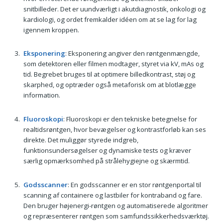
snitbilleder. Det er uundværligt i akutdiagnostik, onkologi og
kardiologi, og ordet fremkalder idéen om at se lag for lag
igennem kroppen.
Eksponering
: Eksponering angiver den røntgenmængde,
som detektoren eller filmen modtager, styret via kV, mAs og
tid. Begrebet bruges til at optimere billedkontrast, støj og
skarphed, og optræder også metaforisk om at blotlægge
information.
Fluoroskopi
: Fluoroskopi er den tekniske betegnelse for
realtidsrøntgen, hvor bevægelser og kontrastforløb kan ses
direkte. Det muliggør styrede indgreb,
funktionsundersøgelser og dynamiske tests og kræver
særlig opmærksomhed på strålehygiejne og skærmtid.
Godsscanner
: En godsscanner er en stor røntgenportal til
scanning af containere og lastbiler for kontraband og fare.
Den bruger højenergi-røntgen og automatiserede algoritmer
og repræsenterer røntgen som samfundssikkerhedsværktøj.