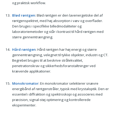
og praktisk workflow.
Blød røntgen
: Blød røntgen er den lavenergetiske del af
røntgenspektret, med høj absorption i væv og overflader.
Den bruges i specifikke billedmodaliteter og
laboratoriemetoder og står i kontrast til hård røntgen med
større gennemtrængning.
Hård røntgen
: Hård røntgen har høj energi og større
gennemtrængning, velegnet til tykke objekter, industri og CT.
Begrebet bruges til at beskrive strålekvalitet,
penetrationskrav og sikkerhedsforanstaltninger ved
krævende applikationer.
Monokromator
: En monokromator selekterer snævre
energibånd af røntgenstråler, typisk med krystaloptik. Den er
essentiel i diffraktion og spektroskopi og associeres med
præcision, signal-støj optimering og kontrollerede
eksperimenter.