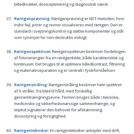
billedkvalitet, dosisoptimering og diagnostisk værdi.
Røntgenprøvning
: Røntgenprøvning er NDT-metoden, hvor
indre fejl, porer og revner visualiseres med røntgen. Den er
standard i svejsningskontrol og støbte komponenter og står
som synonym for non-destruktiv indsigt.
Røntgenspektrum
: Røntgenspektrum beskriver fordelingen
af fotonenergier fra en røntgenkilde, både karakteristisk og
kontinuum. Det bruges til at optimere billedkontrast, filtrering
og materialeseparation og er centralt i fysikforståelsen.
Røntgenstråling
: Røntgenstråling beskriver hele spektret
af X-stråler, fra blød til hård, med forskellig
gennemtrængningsevne. Termen bruges både i tekniske,
medicinske og sikkerhedsmæssige sammenhænge, og
implicit signalerer den behovet for afskærmning,
dosisstyring og forsigtighed.
Røntgentekniker
: En røntgentekniker arbejder med drift,