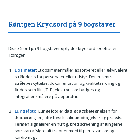
Røntgen Krydsord på 9 bogstaver
Disse 5 ord på 9 bogstaver opfylder krydsord-ledetråden
'Røntgen'.
Dosimeter
: Et dosimeter måler absorberet eller ækvivalent
stråledosis for personaler eller udstyr. Det er centralt i
strålebeskyttelse, dokumentation og kvalitetssikring og
findes som film, TLD, elektroniske badges og
integrationsmålere på apparatur.
Lungefoto
: Lungefoto er dagligdagsbetegnelsen for
thoraxrøntgen, ofte bestilt i akutmodtagelser og praksis.
Termen signalerer en hurtig, bred screening af lungerne,
som kan afsløre alt fra pneumoni til pleuravæske og
kardiomegali.