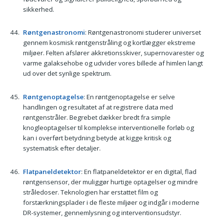
sikkerhed.
Røntgenastronomi
: Røntgenastronomi studerer universet
gennem kosmisk røntgenstråling og kortlægger ekstreme
miljøer. Felten afslører akkretionsskiver, supernova­rester og
varme galaksehobe og udvider vores billede af himlen langt
ud over det synlige spektrum.
Røntgenoptagelse
: En røntgenoptagelse er selve
handlingen og resultatet af at registrere data med
røntgenstråler. Begrebet dækker bredt fra simple
knogleoptagelser til komplekse interventionelle forløb og
kan i overført betydning betyde at kigge kritisk og
systematisk efter detaljer.
Flatpaneldetektor
: En flatpaneldetektor er en digital, flad
røntgensensor, der muliggør hurtige optagelser og mindre
stråledoser. Teknologien har erstattet film og
forstærkningsplader i de fleste miljøer og indgår i moderne
DR-systemer, gennemlysning og interventionsudstyr.