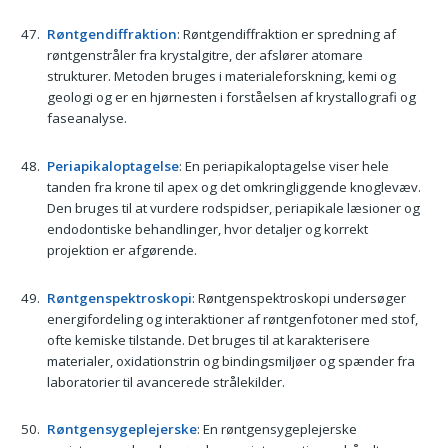
Røntgendiffraktion
: Røntgendiffraktion er spredning af
røntgenstråler fra krystalgitre, der afslører atomare
strukturer. Metoden bruges i materialeforskning, kemi og
geologi og er en hjørnesten i forståelsen af krystallografi og
faseanalyse.
Periapikaloptagelse
: En periapikaloptagelse viser hele
tanden fra krone til apex og det omkringliggende knoglevæv.
Den bruges til at vurdere rodspidser, periapikale læsioner og
endodontiske behandlinger, hvor detaljer og korrekt
projektion er afgørende.
Røntgenspektroskopi
: Røntgenspektroskopi undersøger
energifordeling og interaktioner af røntgenfotoner med stof,
ofte kemiske tilstande. Det bruges til at karakterisere
materialer, oxidationstrin og bindingsmiljøer og spænder fra
laboratorier til avancerede strålekilder.
Røntgensygeplejerske
: En røntgensygeplejerske