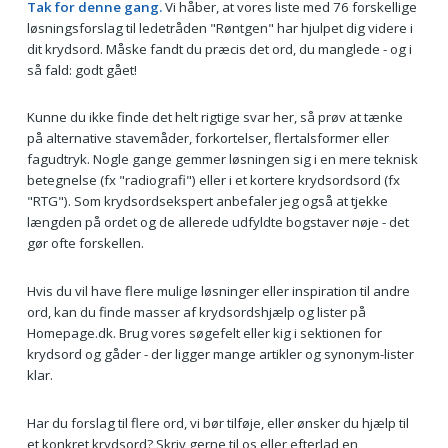
Tak for denne gang.
Vi håber, at vores liste med 76 forskellige
løsningsforslag til ledetråden "Røntgen" har hjulpet dig videre i
dit krydsord. Måske fandt du præcis det ord, du manglede - og i
så fald: godt gået!
Kunne du ikke finde det helt rigtige svar her, så prøv at tænke
på alternative stavemåder, forkortelser, flertalsformer eller
fagudtryk. Nogle gange gemmer løsningen sig i en mere teknisk
betegnelse (fx "radiografi") eller i et kortere krydsordsord (fx
"RTG"). Som krydsordsekspert anbefaler jeg også at tjekke
længden på ordet og de allerede udfyldte bogstaver nøje - det
gør ofte forskellen.
Hvis du vil have flere mulige løsninger eller inspiration til andre
ord, kan du finde masser af krydsordshjælp og lister på
Homepage.dk. Brug vores søgefelt eller kig i sektionen for
krydsord og gåder - der ligger mange artikler og synonym-lister
klar.
Har du forslag til flere ord, vi bør tilføje, eller ønsker du hjælp til
et konkret krydsord? Skriv gerne til os eller efterlad en