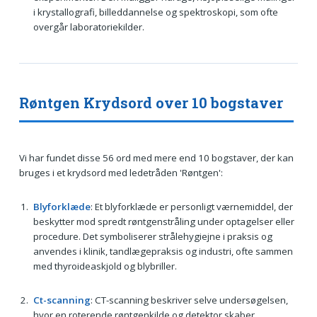
i krystallografi, billeddannelse og spektroskopi, som ofte
overgår laboratoriekilder.
Røntgen Krydsord over 10 bogstaver
Vi har fundet disse 56 ord med mere end 10 bogstaver, der kan
bruges i et krydsord med ledetråden 'Røntgen':
Blyforklæde
: Et blyforklæde er personligt værnemiddel, der
beskytter mod spredt røntgenstråling under optagelser eller
procedure. Det symboliserer strålehygiejne i praksis og
anvendes i klinik, tandlægepraksis og industri, ofte sammen
med thyroideaskjold og blybriller.
Ct-scanning
: CT-scanning beskriver selve undersøgelsen,
hvor en roterende røntgenkilde og detektor skaber