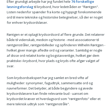
Efter grundigt arbejde har jeg fundet hele
76 forskellige
løsningsforslag
til krydsord, hvor ledetråden er "Røntgen".
Listen nedenfor spænder fra korte og hyppigt forekommende
ord til mere tekniske og historiske betegnelser, så der er noget
for enhver krydsordsløser.
Røntgen er et oplagt krydsordsord af flere grunde. Det relaterer
både til videnskab, medicin og historie - med associationer til
røntgenstråler, røntgenbilleder og opfinderen Wilhelm Røntgen -
hvilket giver mange afledte ord og varianter. Samtidig er nogle
af disse ord relativt korte og bogstavvenlige, hvilket gør dem
praktiske i krydsord, hvor plads og kryds ofte afgør valget af
svar.
Som krydsordsekspert har jeg samlet en bred vifte af
muligheder: synonymer, fagudtryk, sammensatte ord og
navneformer. Det betyder, at både begyndere og øvede
krydsordsløsere kan finde relevante bud - uanset om
krydsordet kræver et hverdagsord som "røntgenfoto" eller et
mere teknisk udtryk som "røntgenstråle".