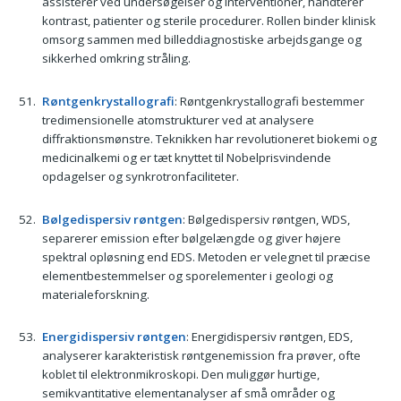
assisterer ved undersøgelser og interventioner, håndterer
kontrast, patienter og sterile procedurer. Rollen binder klinisk
omsorg sammen med billeddiagnostiske arbejdsgange og
sikkerhed omkring stråling.
Røntgenkrystallografi
: Røntgenkrystallografi bestemmer
tredimensionelle atomstrukturer ved at analysere
diffraktionsmønstre. Teknikken har revolutioneret biokemi og
medicinalkemi og er tæt knyttet til Nobelprisvindende
opdagelser og synkrotronfaciliteter.
Bølgedispersiv røntgen
: Bølgedispersiv røntgen, WDS,
separerer emission efter bølgelængde og giver højere
spektral opløsning end EDS. Metoden er velegnet til præcise
elementbestemmelser og sporelementer i geologi og
materialeforskning.
Energidispersiv røntgen
: Energidispersiv røntgen, EDS,
analyserer karakteristisk røntgenemission fra prøver, ofte
koblet til elektronmikroskopi. Den muliggør hurtige,
semikvantitative elementanalyser af små områder og