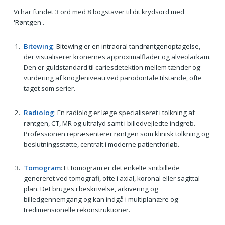
Vi har fundet 3 ord med 8 bogstaver til dit krydsord med
'Røntgen'.
Bitewing
: Bitewing er en intraoral tandrøntgenoptagelse,
der visualiserer kronernes approximalflader og alveolarkam.
Den er guldstandard til cariesdetektion mellem tænder og
vurdering af knogleniveau ved parodontale tilstande, ofte
taget som serier.
Radiolog
: En radiolog er læge specialiseret i tolkning af
røntgen, CT, MR og ultralyd samt i billedvejledte indgreb.
Professionen repræsenterer røntgen som klinisk tolkning og
beslutningsstøtte, centralt i moderne patientforløb.
Tomogram
: Et tomogram er det enkelte snitbillede
genereret ved tomografi, ofte i axial, koronal eller sagittal
plan. Det bruges i beskrivelse, arkivering og
billedgennemgang og kan indgå i multiplanære og
tredimensionelle rekonstruktioner.