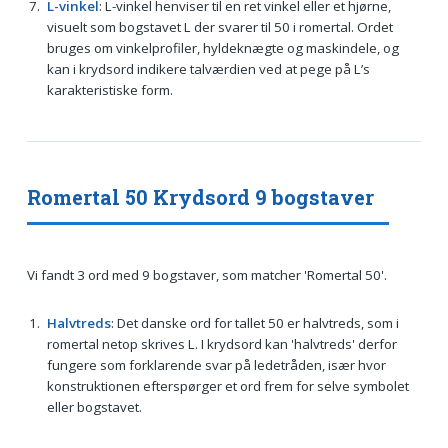
L-vinkel
: L-vinkel henviser til en ret vinkel eller et hjørne,
visuelt som bogstavet L der svarer til 50 i romertal. Ordet
bruges om vinkelprofiler, hyldeknægte og maskindele, og
kan i krydsord indikere talværdien ved at pege på L’s
karakteristiske form.
Romertal 50 Krydsord 9 bogstaver
Vi fandt 3 ord med 9 bogstaver, som matcher 'Romertal 50'.
Halvtreds
: Det danske ord for tallet 50 er halvtreds, som i
romertal netop skrives L. I krydsord kan 'halvtreds' derfor
fungere som forklarende svar på ledetråden, især hvor
konstruktionen efterspørger et ord frem for selve symbolet
eller bogstavet.