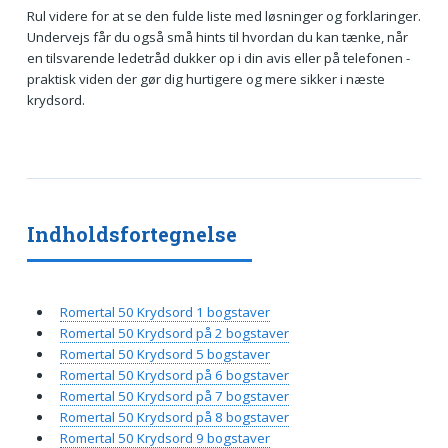
Rul videre for at se den fulde liste med løsninger og forklaringer.
Undervejs får du også små hints til hvordan du kan tænke, når
en tilsvarende ledetråd dukker op i din avis eller på telefonen -
praktisk viden der gør dig hurtigere og mere sikker i næste
krydsord.
Indholdsfortegnelse
Romertal 50 Krydsord 1 bogstaver
Romertal 50 Krydsord på 2 bogstaver
Romertal 50 Krydsord 5 bogstaver
Romertal 50 Krydsord på 6 bogstaver
Romertal 50 Krydsord på 7 bogstaver
Romertal 50 Krydsord på 8 bogstaver
Romertal 50 Krydsord 9 bogstaver