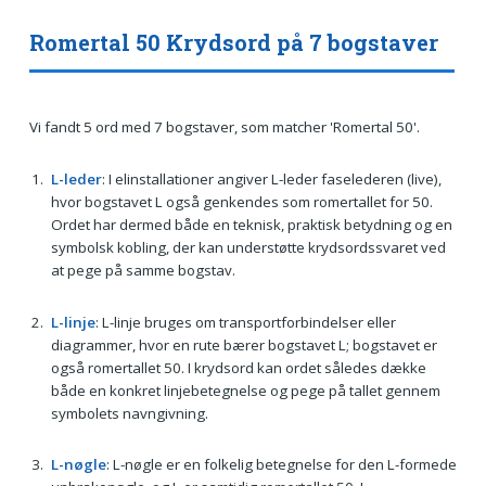
Romertal 50 Krydsord på 7 bogstaver
Vi fandt 5 ord med 7 bogstaver, som matcher 'Romertal 50'.
L-leder
: I elinstallationer angiver L-leder faselederen (live),
hvor bogstavet L også genkendes som romertallet for 50.
Ordet har dermed både en teknisk, praktisk betydning og en
symbolsk kobling, der kan understøtte krydsordssvaret ved
at pege på samme bogstav.
L-linje
: L-linje bruges om transportforbindelser eller
diagrammer, hvor en rute bærer bogstavet L; bogstavet er
også romertallet 50. I krydsord kan ordet således dække
både en konkret linjebetegnelse og pege på tallet gennem
symbolets navngivning.
L-nøgle
: L-nøgle er en folkelig betegnelse for den L-formede