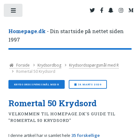
Toggle
Homepage.dk
- Din startside på nettet siden
1997
Forside
Krydsordbog
Krydsordsspørgsmål med R
Romertal 50 Krydsord
KRYDSORDSSPØRGSMÅL MED R
18. MARTS 2026
Romertal 50 Krydsord
VELKOMMEN TIL HOMEPAGE.DK'S GUIDE TIL
"ROMERTAL 50 KRYDSORD"
I denne artikel har vi samlet hele
35 forskellige