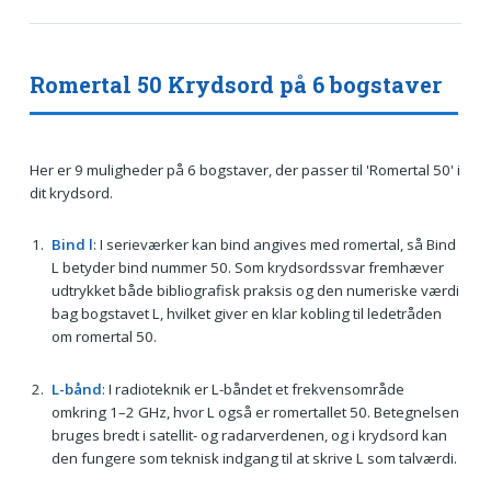
Romertal 50 Krydsord på 6 bogstaver
Her er 9 muligheder på 6 bogstaver, der passer til 'Romertal 50' i
dit krydsord.
Bind l
: I serieværker kan bind angives med romertal, så Bind
L betyder bind nummer 50. Som krydsordssvar fremhæver
udtrykket både bibliografisk praksis og den numeriske værdi
bag bogstavet L, hvilket giver en klar kobling til ledetråden
om romertal 50.
L-bånd
: I radioteknik er L-båndet et frekvensområde
omkring 1–2 GHz, hvor L også er romertallet 50. Betegnelsen
bruges bredt i satellit- og radarverdenen, og i krydsord kan
den fungere som teknisk indgang til at skrive L som talværdi.