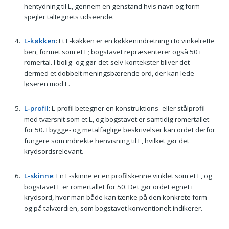
hentydning til L, gennem en genstand hvis navn og form
spejler taltegnets udseende.
L-køkken
: Et L-køkken er en køkkenindretning i to vinkelrette
ben, formet som et L; bogstavet repræsenterer også 50 i
romertal. I bolig- og gør-det-selv-kontekster bliver det
dermed et dobbelt meningsbærende ord, der kan lede
løseren mod L.
L-profil
: L-profil betegner en konstruktions- eller stålprofil
med tværsnit som et L, og bogstavet er samtidig romertallet
for 50. I bygge- og metalfaglige beskrivelser kan ordet derfor
fungere som indirekte henvisning til L, hvilket gør det
krydsordsrelevant.
L-skinne
: En L-skinne er en profilskenne vinklet som et L, og
bogstavet L er romertallet for 50. Det gør ordet egnet i
krydsord, hvor man både kan tænke på den konkrete form
og på talværdien, som bogstavet konventionelt indikerer.