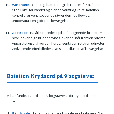
Vandhane
: Blandingsbatteriets greb roteres for at åbne
eller lukke for vandet og blande varmt og koldt. Rotation
kontrollerer ventilsæder og styrer dermed flow og
temperatur i én glidende bevægelse.
Zoetrope
: 19.-århundredes spilledåselignende billedtromle,
hvor indvendige billeder synes levende, når tromlen roteres.
Apparatet viser, hvordan hurtig, gentagen rotation udnytter
vedvarende efterbilleder til at skabe illusion af bevægelse.
Rotation Krydsord på 9 bogstaver
Vi har fundet 17 ord med 9 bogstaver til dit krydsord med
'Rotation'.
Båndspole
: Holder magnetbånd i spolebåndoptagere. Når