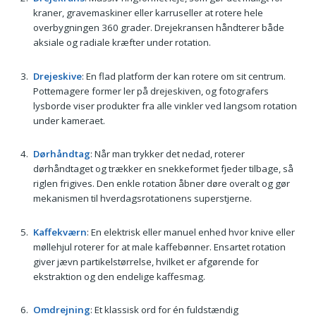
kraner, gravemaskiner eller karruseller at rotere hele
overbygningen 360 grader. Drejekransen håndterer både
aksiale og radiale kræfter under rotation.
Drejeskive
: En flad platform der kan rotere om sit centrum.
Pottemagere former ler på drejeskiven, og fotografers
lysborde viser produkter fra alle vinkler ved langsom rotation
under kameraet.
Dørhåndtag
: Når man trykker det nedad, roterer
dørhåndtaget og trækker en snekkeformet fjeder tilbage, så
riglen frigives. Den enkle rotation åbner døre overalt og gør
mekanismen til hverdagsrotationens superstjerne.
Kaffekværn
: En elektrisk eller manuel enhed hvor knive eller
møllehjul roterer for at male kaffebønner. Ensartet rotation
giver jævn partikelstørrelse, hvilket er afgørende for
ekstraktion og den endelige kaffesmag.
Omdrejning
: Et klassisk ord for én fuldstændig