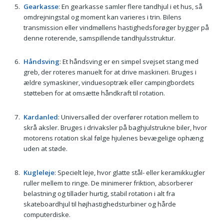
Gearkasse
: En gearkasse samler flere tandhjul i et hus, så
omdrejningstal og moment kan varieres i trin. Bilens
transmission eller vindmøllens hastighedsforøger bygger på
denne roterende, samspillende tandhjulsstruktur.
Håndsving
: Et håndsving er en simpel svejset stang med
greb, der roteres manuelt for at drive maskineri. Bruges i
ældre symaskiner, vinduesoptræk eller campingbordets
støtteben for at omsætte håndkraft til rotation.
Kardanled
: Universalled der overfører rotation mellem to
skrå aksler. Bruges i drivaksler på baghjulstrukne biler, hvor
motorens rotation skal følge hjulenes bevægelige ophæng
uden at støde.
Kugleleje
: Specielt leje, hvor glatte stål- eller keramikkugler
ruller mellem to ringe. De minimerer friktion, absorberer
belastning og tillader hurtig, stabil rotation i alt fra
skateboardhjul til højhastighedsturbiner og hårde
computerdiske.