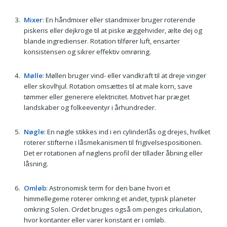
Mixer
: En håndmixer eller standmixer bruger roterende
piskeris eller dejkroge til at piske æggehvider, ælte dej og
blande ingredienser. Rotation tilfører luft, ensarter
konsistensen og sikrer effektiv omrøring.
Mølle
: Møllen bruger vind- eller vandkraft til at dreje vinger
eller skovlhjul. Rotation omsættes til at male korn, save
tømmer eller generere elektricitet. Motivet har præget
landskaber og folkeeventyr i århundreder.
Nøgle
: En nøgle stikkes ind i en cylinderlås og drejes, hvilket
roterer stifterne i låsmekanismen til frigivelsespositionen.
Det er rotationen af nøglens profil der tillader åbning eller
låsning.
Omløb
: Astronomisk term for den bane hvori et
himmellegeme roterer omkring et andet, typisk planeter
omkring Solen. Ordet bruges også om penges cirkulation,
hvor kontanter eller varer konstant er i omløb.