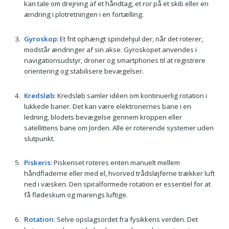
kan tale om drejning af et håndtag, et ror på et skib eller en
ændring i plotretningen i en fortælling.
Gyroskop
: Et frit ophængt spindehjul der, når det roterer,
modstår ændringer af sin akse. Gyroskopet anvendes i
navigationsudstyr, droner og smartphones til at registrere
orientering og stabilisere bevægelser.
Kredsløb
: Kredsløb samler idéen om kontinuerlig rotation i
lukkede baner. Det kan være elektronernes bane i en
ledning, blodets bevægelse gennem kroppen eller
satellittens bane om Jorden. Alle er roterende systemer uden
slutpunkt.
Piskeris
: Piskeriset roteres enten manuelt mellem
håndfladerne eller med el, hvorved tråd­sløjferne trækker luft
ned i væsken. Den spiralformede rotation er essentiel for at
få flødeskum og marengs luftige.
Rotation
: Selve opslagsordet fra fysikkens verden. Det