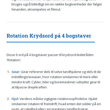
bruges også billedligt om en række begivenheder der følger
hinanden, eksempelvis et filmrul.
Rotation Krydsord på 4 bogstaver
Disse 6 ord på 4 bogstaver passer til krydsord-ledetråden
'Rotation'.
Gear
: Gear refererer dels til selve tandhjulene og dels til de
indstillingsniveauer, hvor rotation omdannes til mere eller
mindre kraft. Cykler, biler og boremaskiner udnytter gear til
at tilpasse drejekraften.
Hjul
: Verdens måske vigtigste rotationsopfindelse. Hjulet
omdanner rotation til fremdrift, hvad enten det sidder på en
vogn, et cykelhjul eller i en maskines tandhjulsgear.