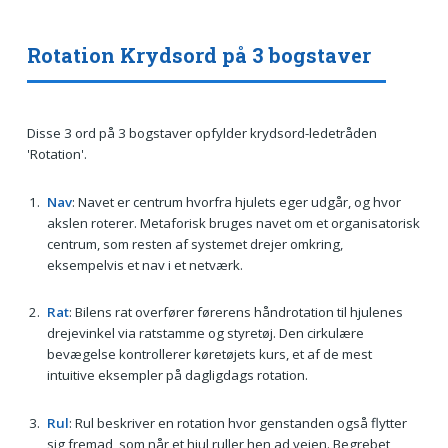
Rotation Krydsord på 3 bogstaver
Disse 3 ord på 3 bogstaver opfylder krydsord-ledetråden
'Rotation'.
Nav
: Navet er centrum hvorfra hjulets eger udgår, og hvor
akslen roterer. Metaforisk bruges navet om et organisatorisk
centrum, som resten af systemet drejer omkring,
eksempelvis et nav i et netværk.
Rat
: Bilens rat overfører førerens håndrotation til hjulenes
drejevinkel via ratstamme og styretøj. Den cirkulære
bevægelse kontrollerer køretøjets kurs, et af de mest
intuitive eksempler på dagligdags rotation.
Rul
: Rul beskriver en rotation hvor genstanden også flytter
sig fremad, som når et hjul ruller hen ad vejen. Begrebet