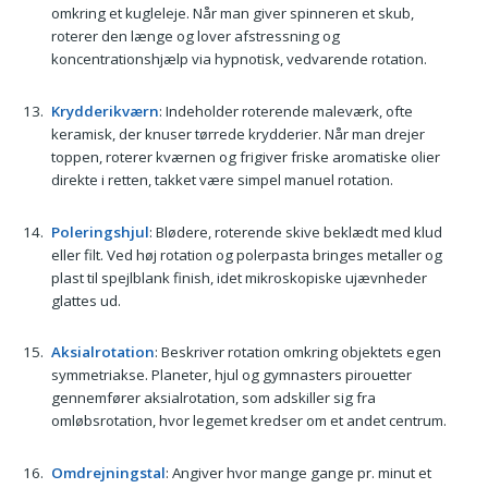
omkring et kugleleje. Når man giver spinneren et skub,
roterer den længe og lover afstressning og
koncentrationshjælp via hypnotisk, vedvarende rotation.
Krydderikværn
: Indeholder roterende maleværk, ofte
keramisk, der knuser tørrede krydderier. Når man drejer
toppen, roterer kværnen og frigiver friske aromatiske olier
direkte i retten, takket være simpel manuel rotation.
Poleringshjul
: Blødere, roterende skive beklædt med klud
eller filt. Ved høj rotation og polerpasta bringes metaller og
plast til spejlblank finish, idet mikroskopiske ujævnheder
glattes ud.
Aksialrotation
: Beskriver rotation omkring objektets egen
symmetriakse. Planeter, hjul og gymnasters pirouetter
gennemfører aksialrotation, som adskiller sig fra
omløbsrotation, hvor legemet kredser om et andet centrum.
Omdrejningstal
: Angiver hvor mange gange pr. minut et