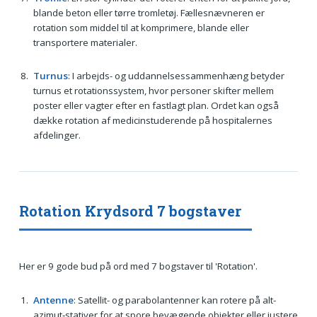
blande beton eller tørre tromletøj. Fællesnævneren er
rotation som middel til at komprimere, blande eller
transportere materialer.
Turnus
: I arbejds- og uddannelsessammenhæng betyder
turnus et rotationssystem, hvor personer skifter mellem
poster eller vagter efter en fastlagt plan. Ordet kan også
dække rotation af medicinstuderende på hospitalernes
afdelinger.
Rotation Krydsord 7 bogstaver
Her er 9 gode bud på ord med 7 bogstaver til 'Rotation'.
Antenne
: Satellit- og parabolantenner kan rotere på alt-
azimut‐stativer for at spore bevægende objekter eller justere