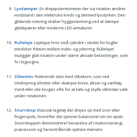
Lysdæmper
: En drejepotentiometer der via rotation ændrer
modstand i den elektriske kreds og dermed lysstyrken. Den
glidende rotering skaber hyggestemning ved at dæmpe
glødepærer eller moderne LED-armaturer.
Rulleleje
: Lejetype hvor små cylindre i stedet for kugler
mindsker friktion mellem inder- og yderring. Rullelejet
muliggør glat rotation under større aksiale belastninger, som
fx i togvogne.
Slibesten
: Roterende sten med slibekorn, som ved
omdrejning afretter eller skærper knive, økser og værktøj.
Vand eller olie bruges ofte for at køle og skylle slibestøv væk
under rotationen.
Snurretop
: Klassisk legetøj der drejes op med snor eller
fingerspids, hvorefter det spinner balanceret om sin spids.
Snurretoppen demonstrerer bevarelse af rotationsenergi,
præcession og farvestrålende optiske mønstre.