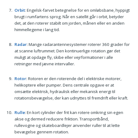
Orbit
: Engelsk-farvet betegnelse for en omløbsbane, hyppigt
brugt i rumfartens sprog. Når en satellit går i orbit, betyder
det, at den roterer stabilt om jorden, månen eller en anden
himmellegeme i lang tid.
Radar
: Mange radarantennesystemer roterer 360 grader for
at scanne luftrummet. Den kontinuerlige rotation gør det
muligt at opdage fly, skibe eller vejrformationer i alle
retninger med jævne intervaller.
Rotor
: Rotoren er den roterende del i elektriske motorer,
helikoptere eller pumper. Dens centrale opgave er at
omsætte elektrisk, hydraulisk eller mekanisk energi til
rotationsbevægelse, der kan udnyttes til fremdrift eller kraft.
Rulle
: En kort cylinder der frit kan rotere omkring sin egen
akse og dermed reducere friktion. Transportbånd,
rullevogne og skateboardlejer anvender ruller til at lette
bevægelse gennem rotation.