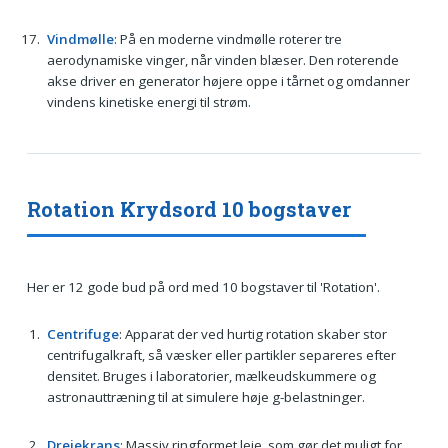
Vindmølle
: På en moderne vindmølle roterer tre
aerodynamiske vinger, når vinden blæser. Den roterende
akse driver en generator højere oppe i tårnet og omdanner
vindens kinetiske energi til strøm.
Rotation Krydsord 10 bogstaver
Her er 12 gode bud på ord med 10 bogstaver til 'Rotation'.
Centrifuge
: Apparat der ved hurtig rotation skaber stor
centrifugalkraft, så væsker eller partikler separeres efter
densitet. Bruges i laboratorier, mælkeudskummere og
astronauttræning til at simulere høje g-belastninger.
Drejekrans
: Massiv ringformet leje, som gør det muligt for