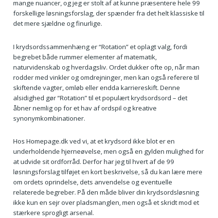
mange nuancer, og jeg er stolt af at kunne præsentere hele 99
forskellige løsningsforslag, der spænder fra det helt klassiske til
det mere sjældne og finurlige.
I krydsordssammenhæng er “Rotation” et oplagt valg, fordi
begrebet både rummer elementer af matematik,
naturvidenskab og hverdagsliv. Ordet dukker ofte op, når man
rodder med vinkler og omdrejninger, men kan også referere til
skiftende vagter, omløb eller endda karriereskift. Denne
alsidighed gør “Rotation” til et populært krydsordsord – det
åbner nemlig op for et hav af ordspil og kreative
synonymkombinationer.
Hos Homepage.dk ved vi, at et krydsord ikke blot er en
underholdende hjerneøvelse, men også en gylden mulighed for
at udvide sit ordforråd. Derfor har jeg til hvert af de 99
løsningsforslag tilføjet en kort beskrivelse, så du kan lære mere
om ordets oprindelse, dets anvendelse og eventuelle
relaterede begreber. På den måde bliver din krydsordsløsning
ikke kun en sejr over pladsmanglen, men også et skridt mod et
stærkere sprogligt arsenal.