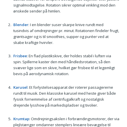
signalmodtagelse. Rotation sikrer optimal vinkling mod den
ønskede sender på himlen.
Blender
: I en blender suser skarpe knive rundt med
tusindvis af omdrejninger pr. minut. Rotationen findeler frugt,
grøntsager og is til smoothies, supper og puréer ved at
skabe kraftige hvirvler.
Frisbee
: En flad plastikskive, der holdes stabil i luften via
spin. Spillerne kaster den med håndledsrotation, så den
svæver lige som en skive, hvilket gør frisbee til et legemligt
bevis på aerodynamisk rotation.
Karusel
: Et forlystelsesapparat der roterer passagererne
rundt til musik. Den klassiske karusel med heste giver både
fysisk fornemmelse af centrifugalkraft og nostalgisk
drejende lysshow på markedspladser og tivolier.
Krumtap
: Omdrejningsakslen i forbrændingsmotorer, der via
plejlstænger omdanner stemplers lineære bevægelse til