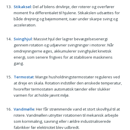
Stikaksel
: Del af bilens drivlinje, der roterer og overfører
moment fra differentialet til hjulene. Stikakslen udsættes for
både drejning og bøjemoment, især under skarpe sving og
acceleration.
Svinghjul
: Massivt hjul der lagrer bevægelsesenergi
gennem rotation og udjævner svingninger i motorer. Når
omdrejningerne øges, akkumulerer svinghjulet kinetisk
energi, som senere frigives for at stabilisere maskinens
gang.
Termostat
: Mange husholdningstermostater reguleres ved
at dreje en skala. Rotation indstiller den ønskede temperatur,
hvorefter termostaten automatisk tænder eller slukker
varmen for at holde jævnt miljø.
Vandmølle
: Her får strømmende vand et stort skovlhjul til at
rotere. Vandmøllen utnytter rotationen til mekanisk arbejde
som kornmaling, savning eller i ældre industrialiserede
fabrikker før elektricitet blev udbredt.