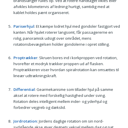
brandslanger rulles op. Ved at rotere håndtaget vikles eller
afvikles kilometervis af ledning hurtigt, samtidig med at
kablet holdes pænt organiseret.
Pariserhjul
: Et kæmpe lodret hjul med gondoler fastgjort ved
kanten. Når hjulet roterer langsomt, får passagererne en
rolig, panoramisk udsigt over området, mens
rotationsbevægelsen holder gondolerne i opret stilling.
Proptrækker
: Skruen bores ind i korkproppen ved rotation,
hvorefter et modryk trækker proppen ud af flasken.
Proptrækkeren viser hvordan spiralrotation kan omsættes til
lineær udtrækningskraft.
Differential
: Gearmekanisme som tillader hjul på samme
aksel at rotere med forskellig hastighed under sving.
Rotation deles intelligent mellem inder- og yderhjul og
forbedrer vejgreb og dækslid.
Jordrotation
: Jordens daglige rotation om sin nord-
sydgående akse giver døgnets veksel mellem dag og nat.