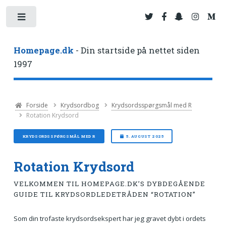
Toggle
Homepage.dk
- Din startside på nettet siden
1997
Forside
Krydsordbog
Krydsordsspørgsmål med R
Rotation Krydsord
KRYDSORDSSPØRGSMÅL MED R
5. AUGUST 2025
Rotation Krydsord
VELKOMMEN TIL HOMEPAGE.DK’S DYBDEGÅENDE
GUIDE TIL KRYDSORDLEDETRÅDEN “ROTATION”
Som din trofaste krydsordsekspert har jeg gravet dybt i ordets