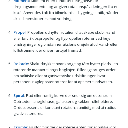
Moment
: Moment er en forkortet betegnelse for
drejningsmomentet og angiver rotationspåvirkningen fra en
kraft. Anvendes i alt fra bilmekanik til bygningsstatik, når der
skal dimensioneres mod vridning.
Propel
: Propellen udnytter rotation til at skabe skub i vand
eller luft. Skibspropeller og flypropeller roterer ved høje
omdrejninger og omdanner akslens drejekraft til vand- eller
luftstrømme, der driver fartøjet fremad.
Rokade
: Skakudtrykket hvor konge og tårn bytter plads i en
roterende manøvre langs baglinjen. Billedligt bruges ordet
om politiske eller organisatoriske udskiftninger, hvor
personer i nøgleposter roterer for at optimere indsatsen.
Spiral
: Flad eller rumlig kurve der snor sig om et centrum.
Optræder i sneglehuse, galakser og køkkenrulleholdere.
Ordets essens er konstant rotation, samtidig med at radius
gradvist ændres.
Tromle
: En stor cylinder der roterer enten for at pakke jord,