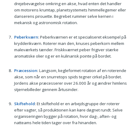
drejebevægelse omkring en akse, hvad enten det handler
om motorens krumtap, planetsystemets himmellegemer eller
danserens pirouette. Begrebet rummer selve kernen i
mekanisk og astronomisk rotation.
Peberkværn
: Peberkværnen er et specialiseret eksempel på
krydderikværn. Roterer man den, knuses peberkorn mellem
maleværkets tænder. Friskkværnet peber frigiver stærke
aromatiske olier og er en kulinarisk pointe på bordet.
Præcession
: Langsom, kegleformet rotation af en roterende
akse, som når en snurretops spids tegner cirkel på bordet.
Jordens akse præcesserer over 26.000 år og ændrer himlens
stjernebilleder gennem årtusinder.
Skiftehold
: Et skiftehold er en arbejdsgruppe der roterer
efter vagter, så produktionen kan køre døgnet rundt. Selve
organiseringen bygger på rotation, hvor dag-, aften- og
natteams hele tiden tager over fra hinanden.