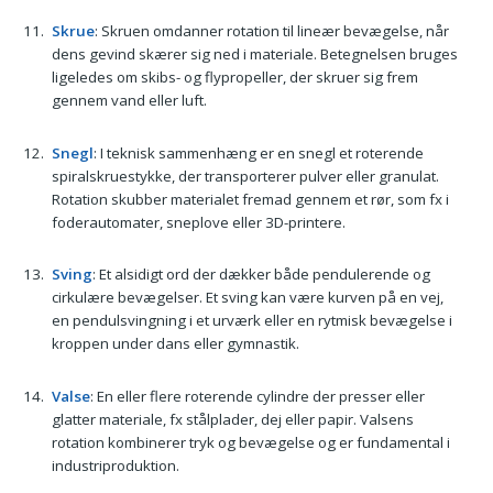
Skrue
: Skruen omdanner rotation til lineær bevægelse, når
dens gevind skærer sig ned i materiale. Betegnelsen bruges
ligeledes om skibs- og flypropeller, der skruer sig frem
gennem vand eller luft.
Snegl
: I teknisk sammenhæng er en snegl et roterende
spiralskruestykke, der transporterer pulver eller granulat.
Rotation skubber materialet fremad gennem et rør, som fx i
foderautomater, sneplove eller 3D-printere.
Sving
: Et alsidigt ord der dækker både pendulerende og
cirkulære bevægelser. Et sving kan være kurven på en vej,
en pendulsvingning i et urværk eller en rytmisk bevægelse i
kroppen under dans eller gymnastik.
Valse
: En eller flere roterende cylindre der presser eller
glatter materiale, fx stålplader, dej eller papir. Valsens
rotation kombinerer tryk og bevægelse og er fundamental i
industriproduktion.