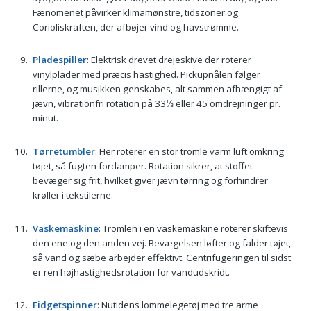
Fænomenet påvirker klimamønstre, tidszoner og
Corioliskraften, der afbøjer vind og havstrømme.
Pladespiller
: Elektrisk drevet drejeskive der roterer
vinylplader med præcis hastighed. Pickupnålen følger
rillerne, og musikken genskabes, alt sammen afhængigt af
jævn, vibrationfri rotation på 33⅓ eller 45 omdrejninger pr.
minut.
Tørretumbler
: Her roterer en stor tromle varm luft omkring
tøjet, så fugten fordamper. Rotation sikrer, at stoffet
bevæger sig frit, hvilket giver jævn tørring og forhindrer
krøller i tekstilerne.
Vaskemaskine
: Tromlen i en vaskemaskine roterer skiftevis
den ene og den anden vej. Bevægelsen løfter og falder tøjet,
så vand og sæbe arbejder effektivt. Centrifugeringen til sidst
er ren højhastighedsrotation for vandudskridt.
Fidgetspinner
: Nutidens lommelegetøj med tre arme