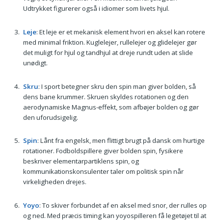
Udtrykket figurerer også i idiomer som livets hjul.
Leje
: Et leje er et mekanisk element hvori en aksel kan rotere
med minimal friktion. Kuglelejer, rullelejer og glidelejer gør
det muligt for hjul og tandhjul at dreje rundt uden at slide
unødigt.
Skru
: I sport betegner skru den spin man giver bolden, så
dens bane krummer. Skruen skyldes rotationen og den
aerodynamiske Magnus-effekt, som afbøjer bolden og gør
den uforudsigelig.
Spin
: Lånt fra engelsk, men flittigt brugt på dansk om hurtige
rotationer. Fodboldspillere giver bolden spin, fysikere
beskriver elementarpartiklens spin, og
kommunikationskonsulenter taler om politisk spin når
virkeligheden drejes.
Yoyo
: To skiver forbundet af en aksel med snor, der rulles op
og ned. Med præcis timing kan yoyospilleren få legetøjet til at