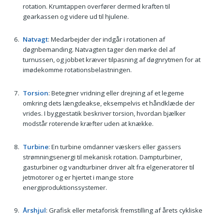
rotation. Krumtappen overfører dermed kraften til
gearkassen og videre ud til hjulene.
Natvagt
: Medarbejder der indgår i rotationen af
døgnbemanding. Natvagten tager den mørke del af
turnussen, og jobbet kræver tilpasning af døgnrytmen for at
imødekomme rotationsbelastningen.
Torsion
: Betegner vridning eller drejning af et legeme
omkring dets længdeakse, eksempelvis et håndklæde der
vrides. I byggestatik beskriver torsion, hvordan bjælker
modstår roterende kræfter uden at knække.
Turbine
: En turbine omdanner væskers eller gassers
strømningsenergi til mekanisk rotation. Dampturbiner,
gasturbiner og vandturbiner driver alt fra elgeneratorer til
jetmotorer og er hjertet i mange store
energiproduktionssystemer.
Årshjul
: Grafisk eller metaforisk fremstilling af årets cykliske