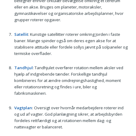
betegner enhver cirkulær bevægelse omkring et centrum
eller en akse. Bruges om planeter, motoraksler,
gymnastikøvelser og organisatoriske arbejdsplanner, hvor
grupper roterer opgaver.
Satellit
: Kunstige satellitter roterer omkring Jorden i faste
baner. Mange spinder også om deres egen akse for at
stabilisere attitude eller fordele sollys jævnt på solpaneler og
termiske overflader.
Tandhjul
: Tandhjulet overfører rotation mellem aksler ved
hjælp af indgrebende tænder. Forskellige tandhjul
kombineres for at ændre omdrejningshastighed, moment
eller rotationsretning og findes i ure, biler og
fabriksmaskineri.
Vagtplan
: Oversigt over hvornår medarbejdere roterer ind
og ud af vagter. God planlægning sikrer, at arbejdsbyrden
fordeles rettfærdigt og at rotationen mellem dag- og
nattevagter er balanceret.