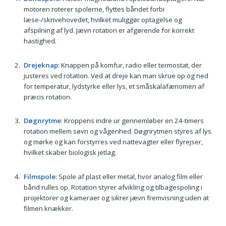
motoren roterer spolerne, flyttes båndet forbi
læse-/skrivehovedet, hvilket muliggør optagelse og
afspilning af lyd. Jævn rotation er afgørende for korrekt
hastighed.
Drejeknap
: Knappen på komfur, radio eller termostat, der
justeres ved rotation. Ved at dreje kan man skrue op og ned
for temperatur, lydstyrke eller lys, et småskalafænomen af
præcis rotation.
Døgnrytme
: Kroppens indre ur gennemløber en 24-timers
rotation mellem søvn og vågenhed. Døgnrytmen styres af lys
og mørke og kan forstyrres ved nattevagter eller flyrejser,
hvilket skaber biologisk jetlag.
Filmspole
: Spole af plast eller metal, hvor analog film eller
bånd rulles op. Rotation styrer afvikling og tilbagespoling i
projektorer og kameraer og sikrer jævn fremvisning uden at
filmen knækker.