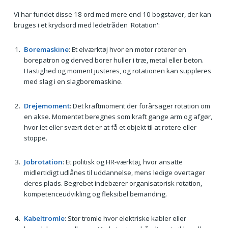
Vi har fundet disse 18 ord med mere end 10 bogstaver, der kan
bruges i et krydsord med ledetråden 'Rotation':
Boremaskine
: Et elværktøj hvor en motor roterer en
borepatron og derved borer huller i træ, metal eller beton.
Hastighed og moment justeres, og rotationen kan suppleres
med slag i en slagboremaskine.
Drejemoment
: Det kraftmoment der forårsager rotation om
en akse. Momentet beregnes som kraft gange arm og afgør,
hvor let eller svært det er at få et objekt til at rotere eller
stoppe.
Jobrotation
: Et politisk og HR-værktøj, hvor ansatte
midlertidigt udlånes til uddannelse, mens ledige overtager
deres plads. Begrebet indebærer organisatorisk rotation,
kompetenceudvikling og fleksibel bemanding.
Kabeltromle
: Stor tromle hvor elektriske kabler eller