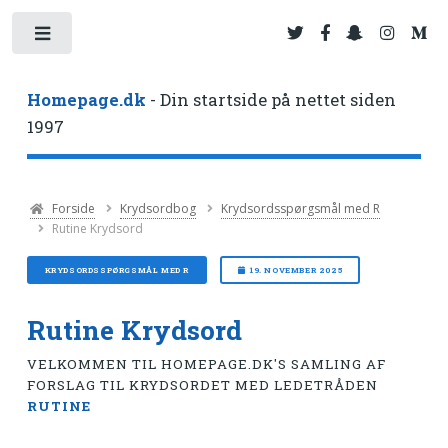
Toggle
Homepage.dk
- Din startside på nettet siden
1997
Forside
Krydsordbog
Krydsordsspørgsmål med R
Rutine Krydsord
KRYDSORDSSPØRGSMÅL MED R
19. NOVEMBER 2025
Rutine Krydsord
VELKOMMEN TIL HOMEPAGE.DK'S SAMLING AF
FORSLAG TIL KRYDSORDET MED LEDETRÅDEN
RUTINE