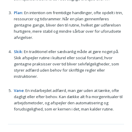
Plan
: En intention om fremtidige handlinger, ofte opdelt i trin,
ressourcer og tidsrammer. Når en plan gennemføres
gentagne gange, bliver den til rutine, hvilket gør udførelsen
hurtigere, mere stabil og mindre sårbar over for uforudsete
afvigelser.
Skik
: En traditionel eller sædvanlig måde at gøre noget på.
Skik afspejler rutine i kulturel eller social forstand, hvor
gentagne praksisser over tid bliver selvfølgeligheder, som
styrer adfærd uden behov for skriftlige regler eller
instruktioner.
Vane
: En indarbejdet adfærd, man gør uden at tænke, ofte
dagligt eller efter behov. Kan dække alt fra morgenritualer til
arbejdsmetoder, og afspejler den automatisering og
forudsigelighed, som er kernen i det, man kalder rutine.