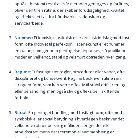
opnå et bestemt resultat. Når metoden gentages og forfines,
bliver den til en rutine, der skaber forudsigelighed, kvalitet
og effektivitet i alt fra håndværk til videnskab og
servicearbejde.
Nummer
: Et komisk, musikalsk eller artistisk indslag med fast
form, ofte indøvet til perfektion. I scenekunst er et nummer
en rutine, som gennem gentagelse finpudses, så publikum
møder en velkendt, stabil og velsmurt optræden hver gang.
Regime
: Et fastlagt sæt regler, procedurer eller vaner, ofte
disciplineret og konsekvent. Regime beskriver rutine i en
stringent form, som kan være effektiv til stabil drift, træning
eller behandling, men også stiv og ufleksibel i skiftende
forhold.
Ritual
: En gentaget handling med fastlagt form, ofte med
symbolsk eller social betydning. I hverdagen beskriver det
velkendte rutiner omkring måltider, sengetider eller
arbejdsstart, mens det i ceremoniel sammenhæng er