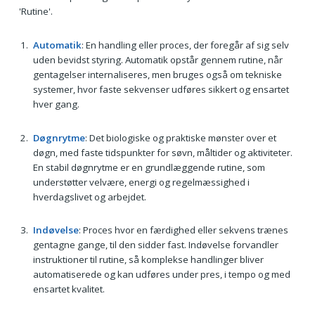
'Rutine'.
Automatik
: En handling eller proces, der foregår af sig selv
uden bevidst styring. Automatik opstår gennem rutine, når
gentagelser internaliseres, men bruges også om tekniske
systemer, hvor faste sekvenser udføres sikkert og ensartet
hver gang.
Døgnrytme
: Det biologiske og praktiske mønster over et
døgn, med faste tidspunkter for søvn, måltider og aktiviteter.
En stabil døgnrytme er en grundlæggende rutine, som
understøtter velvære, energi og regelmæssighed i
hverdagslivet og arbejdet.
Indøvelse
: Proces hvor en færdighed eller sekvens trænes
gentagne gange, til den sidder fast. Indøvelse forvandler
instruktioner til rutine, så komplekse handlinger bliver
automatiserede og kan udføres under pres, i tempo og med
ensartet kvalitet.