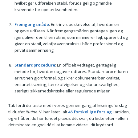
hvilket gør udførelsen stabil, forudsigelig og mindre
krævende for opmærksomheden.
Fremgangsmåde
: En trinvis beskrivelse af, hvordan en
opgave udføres. Når fremgangsmåden gentages igen og
igen, bliver den til en rutine, som minimerer fejl, sparer tid og
giver en stabil, velafprøvet praksis i både professionel og
privat sammenhæng.
Standardprocedure
: En officielt vedtaget, gentagelig
metode for, hvordan opgaver udføres. Standardproceduren
er rutinen gjort formel, og sikrer dokumenterbar kvalitet,
ensartet træning, færre afvigelser og klar ansvarlighed,
særligt i sikkerhedskritiske eller regulerede miljøer.
Tak fordi du læste med i vores gennemgang af løsningsforslag
til clue'et
Rutine
. Vi har listet i alt
45 forskellige forslag
i artiklen,
og vi håber, du har fundet præcis dét svar, du ledte efter - eller i
det mindste en god idé til at komme videre i dit krydsord.