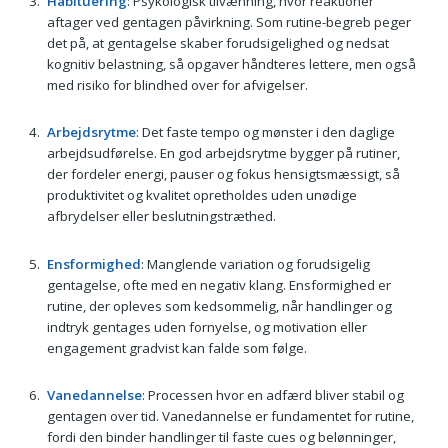
Habituering
: Psykologisk tilvænning, hvor reaktioner
aftager ved gentagen påvirkning. Som rutine-begreb peger
det på, at gentagelse skaber forudsigelighed og nedsat
kognitiv belastning, så opgaver håndteres lettere, men også
med risiko for blindhed over for afvigelser.
Arbejdsrytme
: Det faste tempo og mønster i den daglige
arbejdsudførelse. En god arbejdsrytme bygger på rutiner,
der fordeler energi, pauser og fokus hensigtsmæssigt, så
produktivitet og kvalitet opretholdes uden unødige
afbrydelser eller beslutningstræthed.
Ensformighed
: Manglende variation og forudsigelig
gentagelse, ofte med en negativ klang. Ensformighed er
rutine, der opleves som kedsommelig, når handlinger og
indtryk gentages uden fornyelse, og motivation eller
engagement gradvist kan falde som følge.
Vanedannelse
: Processen hvor en adfærd bliver stabil og
gentagen over tid. Vanedannelse er fundamentet for rutine,
fordi den binder handlinger til faste cues og belønninger,