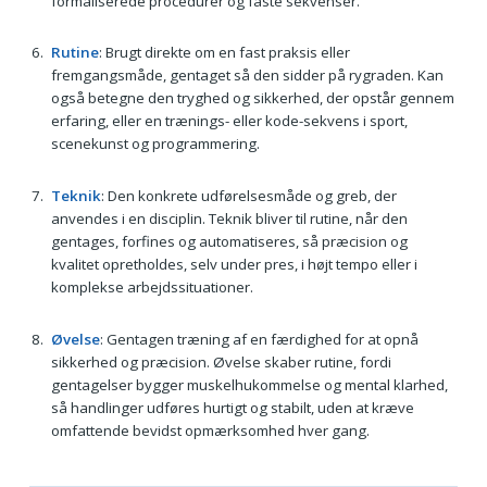
formaliserede procedurer og faste sekvenser.
Rutine
: Brugt direkte om en fast praksis eller
fremgangsmåde, gentaget så den sidder på rygraden. Kan
også betegne den tryghed og sikkerhed, der opstår gennem
erfaring, eller en trænings- eller kode-sekvens i sport,
scenekunst og programmering.
Teknik
: Den konkrete udførelsesmåde og greb, der
anvendes i en disciplin. Teknik bliver til rutine, når den
gentages, forfines og automatiseres, så præcision og
kvalitet opretholdes, selv under pres, i højt tempo eller i
komplekse arbejdssituationer.
Øvelse
: Gentagen træning af en færdighed for at opnå
sikkerhed og præcision. Øvelse skaber rutine, fordi
gentagelser bygger muskelhukommelse og mental klarhed,
så handlinger udføres hurtigt og stabilt, uden at kræve
omfattende bevidst opmærksomhed hver gang.