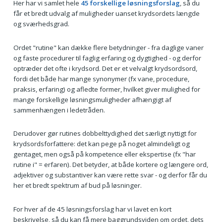
Her har vi samlet hele
45 forskellige løsningsforslag
, så du
får et bredt udvalg af muligheder uanset krydsordets længde
og sværhedsgrad.
Ordet "rutine" kan dække flere betydninger - fra daglige vaner
og faste procedurer til faglig erfaring og dygtighed - og derfor
optræder det ofte i krydsord. Det er et velvalgt krydsordsord,
fordi det både har mange synonymer (fx vane, procedure,
praksis, erfaring) og afledte former, hvilket giver mulighed for
mange forskellige løsningsmuligheder afhængigt af
sammenhængen i ledetråden.
Derudover gør rutines dobbelttydighed det særligt nyttigt for
krydsordsforfattere: det kan pege på noget almindeligt og
gentaget, men også på kompetence eller ekspertise (fx "har
rutine i" = erfaren). Det betyder, at både kortere og længere ord,
adjektiver og substantiver kan være rette svar - og derfor får du
her et bredt spektrum af bud på løsninger.
For hver af de 45 løsningsforslag har vi lavet en kort
beskrivelse, så du kan få mere baggrundsviden om ordet, dets