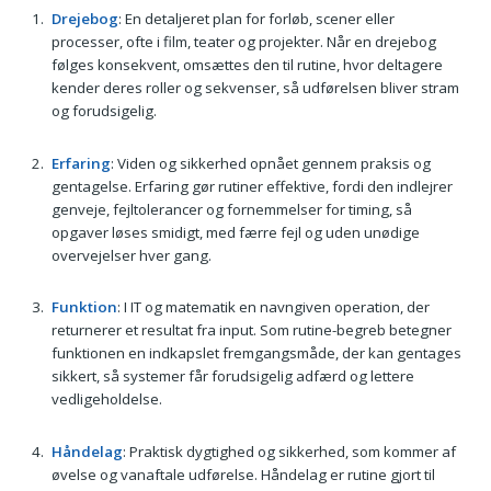
Drejebog
: En detaljeret plan for forløb, scener eller
processer, ofte i film, teater og projekter. Når en drejebog
følges konsekvent, omsættes den til rutine, hvor deltagere
kender deres roller og sekvenser, så udførelsen bliver stram
og forudsigelig.
Erfaring
: Viden og sikkerhed opnået gennem praksis og
gentagelse. Erfaring gør rutiner effektive, fordi den indlejrer
genveje, fejltolerancer og fornemmelser for timing, så
opgaver løses smidigt, med færre fejl og uden unødige
overvejelser hver gang.
Funktion
: I IT og matematik en navngiven operation, der
returnerer et resultat fra input. Som rutine-begreb betegner
funktionen en indkapslet fremgangsmåde, der kan gentages
sikkert, så systemer får forudsigelig adfærd og lettere
vedligeholdelse.
Håndelag
: Praktisk dygtighed og sikkerhed, som kommer af
øvelse og vanaftale udførelse. Håndelag er rutine gjort til