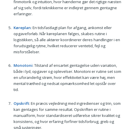
finmotorik og intuition, hvor hænderne gør det rigtige næsten
af sig selv, fordi teknikkerne er indlejret gennem gentagne
erfaringer.
Køreplan
: En tidsfastlagt plan for afgang, ankomst eller
opgaveforløb. Når køreplanen følges, skabes rutine i
logistikken, så alle aktører koordinerer deres handlinger i en
forudsigelig rytme, hvilket reducerer ventetid, fejl og
misforståelser.
Monotoni
: Tilstand af ensartet gentagelse uden variation,
både i lyd, opgaver og oplevelser. Monotoni er rutine set som
en uforanderlig strøm, hvor effektivitet kan være høj, men
mental træthed og nedsat opmærksomhed let opstår over
tid.
Opskrift
: En præcis vejledning med ingredienser og trin, som
kan gentages for samme resultat. Opskriften er rutine i
manualform, hvor standardiseret udførelse sikrer kvalitet og
konsistens, og hvor erfaring forfiner tidsforbrug, greb og
små justeringer.