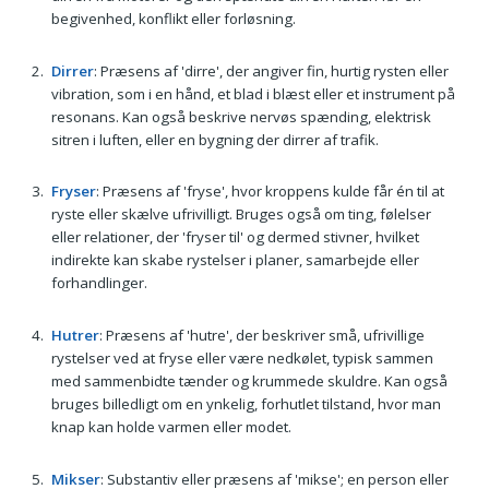
begivenhed, konflikt eller forløsning.
Dirrer
: Præsens af 'dirre', der angiver fin, hurtig rysten eller
vibration, som i en hånd, et blad i blæst eller et instrument på
resonans. Kan også beskrive nervøs spænding, elektrisk
sitren i luften, eller en bygning der dirrer af trafik.
Fryser
: Præsens af 'fryse', hvor kroppens kulde får én til at
ryste eller skælve ufrivilligt. Bruges også om ting, følelser
eller relationer, der 'fryser til' og dermed stivner, hvilket
indirekte kan skabe rystelser i planer, samarbejde eller
forhandlinger.
Hutrer
: Præsens af 'hutre', der beskriver små, ufrivillige
rystelser ved at fryse eller være nedkølet, typisk sammen
med sammenbidte tænder og krummede skuldre. Kan også
bruges billedligt om en ynkelig, forhutlet tilstand, hvor man
knap kan holde varmen eller modet.
Mikser
: Substantiv eller præsens af 'mikse'; en person eller