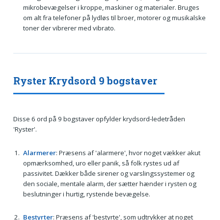
mikrobevægelser i kroppe, maskiner og materialer. Bruges
om alt fra telefoner på lydløs til broer, motorer og musikalske
toner der vibrerer med vibrato.
Ryster Krydsord 9 bogstaver
Disse 6 ord på 9 bogstaver opfylder krydsord-ledetråden
'Ryster'.
Alarmerer
: Præsens af 'alarmere', hvor noget vækker akut
opmærksomhed, uro eller panik, så folk rystes ud af
passivitet. Dækker både sirener og varslingssystemer og
den sociale, mentale alarm, der sætter hænder i rysten og
beslutninger i hurtig, rystende bevægelse.
Bestyrter
: Præsens af 'bestyrte', som udtrykker at noget