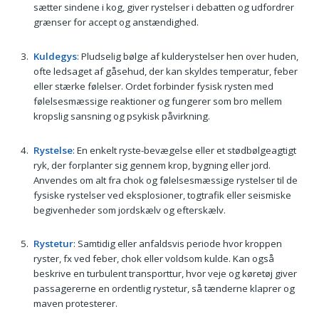
sætter sindene i kog, giver rystelser i debatten og udfordrer
grænser for accept og anstændighed.
Kuldegys
: Pludselig bølge af kulderystelser hen over huden,
ofte ledsaget af gåsehud, der kan skyldes temperatur, feber
eller stærke følelser. Ordet forbinder fysisk rysten med
følelsesmæssige reaktioner og fungerer som bro mellem
kropslig sansning og psykisk påvirkning.
Rystelse
: En enkelt ryste-bevægelse eller et stødbølgeagtigt
ryk, der forplanter sig gennem krop, bygning eller jord.
Anvendes om alt fra chok og følelsesmæssige rystelser til de
fysiske rystelser ved eksplosioner, togtrafik eller seismiske
begivenheder som jordskælv og efterskælv.
Rystetur
: Samtidig eller anfaldsvis periode hvor kroppen
ryster, fx ved feber, chok eller voldsom kulde. Kan også
beskrive en turbulent transporttur, hvor veje og køretøj giver
passagererne en ordentlig rystetur, så tænderne klaprer og
maven protesterer.