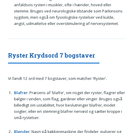
anfaldsvis rysten i muskler, ofte i hænder, hoved eller
stemme. Bruges ved neurologiske tilstande som Parkinsons
sygdom, men også om fysiologiske rystelser ved kulde,
angst, udmattelse eller overstimulering af nervesystemet.
Ryster Krydsord 7 bogstaver
Vi fandt 12 ord med 7 bogstaver, som matcher 'Ryster'.
Blafrer
: Præsens af 'blafre', om noget der ryster, flagrer eller
bølger i vinden, som flag, gardiner eller vinger. Bruges også
billedligt om ustabilitet, hvor beslutninger blafrer, modet
svigter, eller en stemning blafrer nervøst og sætter kroppe i
små rystelser.
Blender
: Navn på køkkenmaskine der findeler, pulserer og