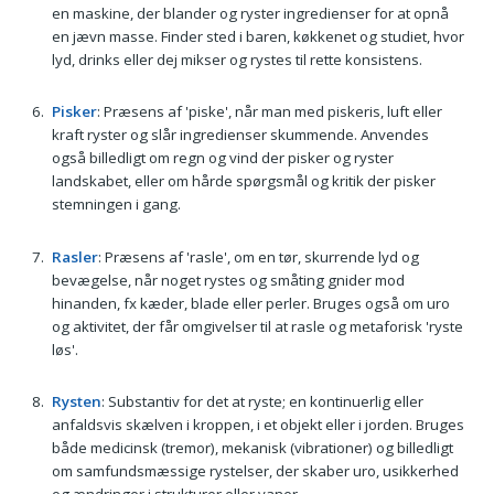
en maskine, der blander og ryster ingredienser for at opnå
en jævn masse. Finder sted i baren, køkkenet og studiet, hvor
lyd, drinks eller dej mikser og rystes til rette konsistens.
Pisker
: Præsens af 'piske', når man med piskeris, luft eller
kraft ryster og slår ingredienser skummende. Anvendes
også billedligt om regn og vind der pisker og ryster
landskabet, eller om hårde spørgsmål og kritik der pisker
stemningen i gang.
Rasler
: Præsens af 'rasle', om en tør, skurrende lyd og
bevægelse, når noget rystes og småting gnider mod
hinanden, fx kæder, blade eller perler. Bruges også om uro
og aktivitet, der får omgivelser til at rasle og metaforisk 'ryste
løs'.
Rysten
: Substantiv for det at ryste; en kontinuerlig eller
anfaldsvis skælven i kroppen, i et objekt eller i jorden. Bruges
både medicinsk (tremor), mekanisk (vibrationer) og billedligt
om samfundsmæssige rystelser, der skaber uro, usikkerhed