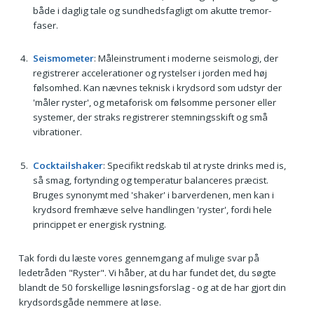
både i daglig tale og sundhedsfagligt om akutte tremor-
faser.
Seismometer
: Måleinstrument i moderne seismologi, der
registrerer accelerationer og rystelser i jorden med høj
følsomhed. Kan nævnes teknisk i krydsord som udstyr der
'måler ryster', og metaforisk om følsomme personer eller
systemer, der straks registrerer stemningsskift og små
vibrationer.
Cocktailshaker
: Specifikt redskab til at ryste drinks med is,
så smag, fortynding og temperatur balanceres præcist.
Bruges synonymt med 'shaker' i barverdenen, men kan i
krydsord fremhæve selve handlingen 'ryster', fordi hele
princippet er energisk rystning.
Tak fordi du læste vores gennemgang af mulige svar på
ledetråden "Ryster". Vi håber, at du har fundet det, du søgte
blandt de 50 forskellige løsningsforslag - og at de har gjort din
krydsordsgåde nemmere at løse.