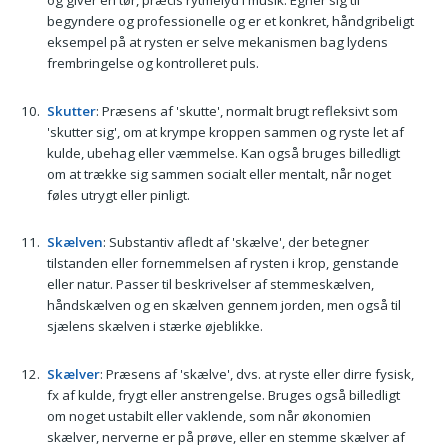
og giver en tør, præcis rytmelyd i musik. Egner sig til
begyndere og professionelle og er et konkret, håndgribeligt
eksempel på at rysten er selve mekanismen bag lydens
frembringelse og kontrolleret puls.
Skutter
: Præsens af 'skutte', normalt brugt refleksivt som
'skutter sig', om at krympe kroppen sammen og ryste let af
kulde, ubehag eller væmmelse. Kan også bruges billedligt
om at trække sig sammen socialt eller mentalt, når noget
føles utrygt eller pinligt.
Skælven
: Substantiv afledt af 'skælve', der betegner
tilstanden eller fornemmelsen af rysten i krop, genstande
eller natur. Passer til beskrivelser af stemmeskælven,
håndskælven og en skælven gennem jorden, men også til
sjælens skælven i stærke øjeblikke.
Skælver
: Præsens af 'skælve', dvs. at ryste eller dirre fysisk,
fx af kulde, frygt eller anstrengelse. Bruges også billedligt
om noget ustabilt eller vaklende, som når økonomien
skælver, nerverne er på prøve, eller en stemme skælver af