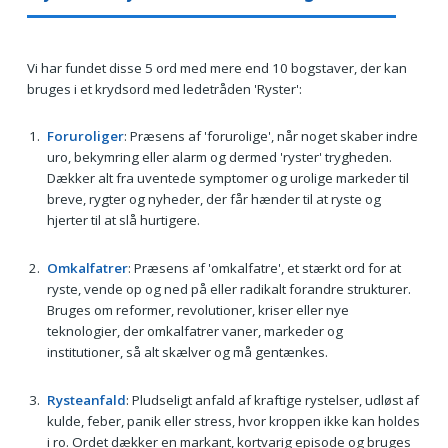
Vi har fundet disse 5 ord med mere end 10 bogstaver, der kan
bruges i et krydsord med ledetråden 'Ryster':
Foruroliger
: Præsens af 'forurolige', når noget skaber indre
uro, bekymring eller alarm og dermed 'ryster' trygheden.
Dækker alt fra uventede symptomer og urolige markeder til
breve, rygter og nyheder, der får hænder til at ryste og
hjerter til at slå hurtigere.
Omkalfatrer
: Præsens af 'omkalfatre', et stærkt ord for at
ryste, vende op og ned på eller radikalt forandre strukturer.
Bruges om reformer, revolutioner, kriser eller nye
teknologier, der omkalfatrer vaner, markeder og
institutioner, så alt skælver og må gentænkes.
Rysteanfald
: Pludseligt anfald af kraftige rystelser, udløst af
kulde, feber, panik eller stress, hvor kroppen ikke kan holdes
i ro. Ordet dækker en markant, kortvarig episode og bruges