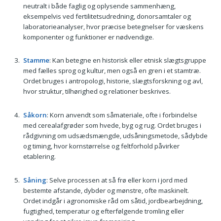
neutralt i både faglig og oplysende sammenhæng,
eksempelvis ved fertilitetsudredning, donorsamtaler og
laboratorieanalyser, hvor præcise betegnelser for væskens
komponenter og funktioner er nødvendige.
Stamme
: Kan betegne en historisk eller etnisk slægtsgruppe
med fælles sprog og kultur, men også en gren i et stamtræ.
Ordet bruges i antropologi, historie, slægtsforskning og avl,
hvor struktur, tilhørighed og relationer beskrives.
Såkorn
: Korn anvendt som såmateriale, ofte i forbindelse
med cerealafgrøder som hvede, byg og rug. Ordet bruges i
rådgivning om udsædsmængde, udsåningsmetode, sådybde
og timing, hvor kornstørrelse og feltforhold påvirker
etablering.
Såning
: Selve processen at så frø eller korn i jord med
bestemte afstande, dybder og mønstre, ofte maskinelt.
Ordet indgår i agronomiske råd om såtid, jordbearbejdning,
fugtighed, temperatur og efterfølgende tromling eller