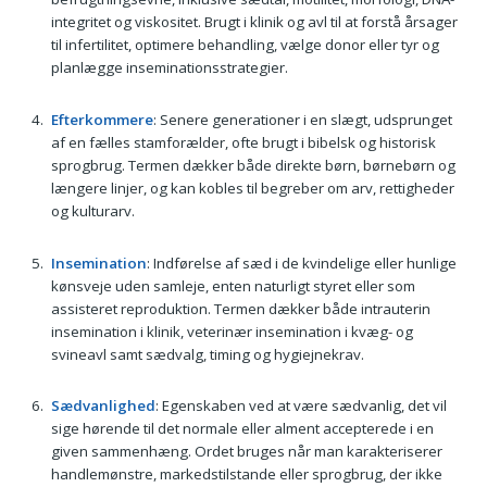
integritet og viskositet. Brugt i klinik og avl til at forstå årsager
til infertilitet, optimere behandling, vælge donor eller tyr og
planlægge inseminationsstrategier.
Efterkommere
: Senere generationer i en slægt, udsprunget
af en fælles stamforælder, ofte brugt i bibelsk og historisk
sprogbrug. Termen dækker både direkte børn, børnebørn og
længere linjer, og kan kobles til begreber om arv, rettigheder
og kulturarv.
Insemination
: Indførelse af sæd i de kvindelige eller hunlige
kønsveje uden samleje, enten naturligt styret eller som
assisteret reproduktion. Termen dækker både intrauterin
insemination i klinik, veterinær insemination i kvæg- og
svineavl samt sædvalg, timing og hygiejnekrav.
Sædvanlighed
: Egenskaben ved at være sædvanlig, det vil
sige hørende til det normale eller alment accepterede i en
given sammenhæng. Ordet bruges når man karakteriserer
handlemønstre, markedstilstande eller sprogbrug, der ikke