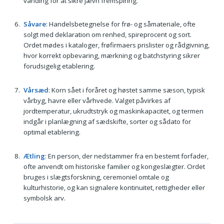
vanding for at sikre jævn fremspiring.
Såvare
: Handelsbetegnelse for frø- og såmateriale, ofte
solgt med deklaration om renhed, spireprocent og sort.
Ordet mødes i kataloger, frøfirmaers prislister og rådgivning,
hvor korrekt opbevaring, mærkning og batchstyring sikrer
forudsigelig etablering.
Vårsæd
: Korn sået i foråret og høstet samme sæson, typisk
vårbyg, havre eller vårhvede. Valget påvirkes af
jordtemperatur, ukrudtstryk og maskinkapacitet, og termen
indgår i planlægning af sædskifte, sorter og sådato for
optimal etablering.
Ætling
: En person, der nedstammer fra en bestemt forfader,
ofte anvendt om historiske familier og kongeslægter. Ordet
bruges i slægtsforskning, ceremoniel omtale og
kulturhistorie, og kan signalere kontinuitet, rettigheder eller
symbolsk arv.