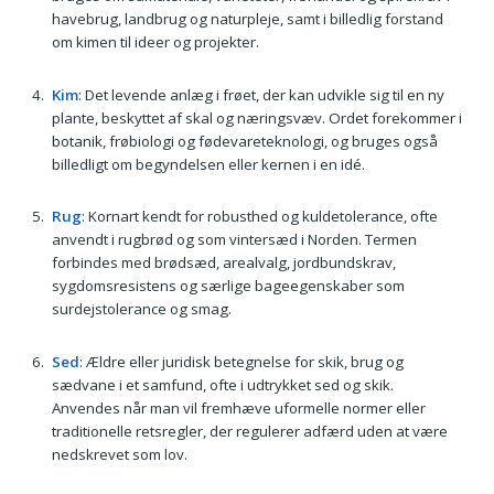
havebrug, landbrug og naturpleje, samt i billedlig forstand
om kimen til ideer og projekter.
Kim
: Det levende anlæg i frøet, der kan udvikle sig til en ny
plante, beskyttet af skal og næringsvæv. Ordet forekommer i
botanik, frøbiologi og fødevareteknologi, og bruges også
billedligt om begyndelsen eller kernen i en idé.
Rug
: Kornart kendt for robusthed og kuldetolerance, ofte
anvendt i rugbrød og som vintersæd i Norden. Termen
forbindes med brødsæd, arealvalg, jordbundskrav,
sygdomsresistens og særlige bageegenskaber som
surdejstolerance og smag.
Sed
: Ældre eller juridisk betegnelse for skik, brug og
sædvane i et samfund, ofte i udtrykket sed og skik.
Anvendes når man vil fremhæve uformelle normer eller
traditionelle retsregler, der regulerer adfærd uden at være
nedskrevet som lov.