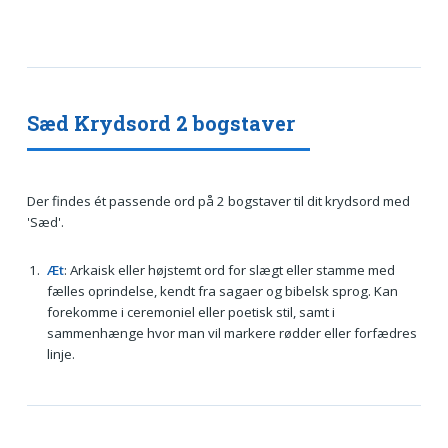
Sæd Krydsord 2 bogstaver
Der findes ét passende ord på 2 bogstaver til dit krydsord med
'Sæd'.
Æt
: Arkaisk eller højstemt ord for slægt eller stamme med
fælles oprindelse, kendt fra sagaer og bibelsk sprog. Kan
forekomme i ceremoniel eller poetisk stil, samt i
sammenhænge hvor man vil markere rødder eller forfædres
linje.