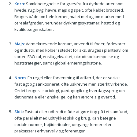
Korn
: Samlebetegnelse for græsfrø fra dyrkede arter som
hvede, rug, byg, havre, majs og spelt, ofte kaldet brødsæd.
Bruges både om hele kerner, malet mel og om marker med
cerealafgrøder, herunder dyrkningssystemer, høsttid og
kvalitetsegenskaber.
Majs
: Varmekrævende kornart, anvendt til foder, fødevarer
og industri, med kolber i stedet for aks. Bruges i planteavl om
sorter, FAO-tal, ensilagekvalitet, ukrudtsbekæmpelse og
høststrategier, samt i global ernæringshistorie.
Norm
: En regel eller forventning til adfærd, der er socialt
fastlagt og sanktioneret, ofte uskrevne men stærkt virkende.
Ordet bruges i sociologi, pædagogik og hverdagssprog om
det normale eller ønskelige, og kan ændre sig over tid.
Skik
: Fastsat eller udbredt måde at gøre ting på i et samfund,
ofte parallelt med udtrykket skik og brug. Kan betegne
sociale normer, højtidsritualer, omgangsformer eller
praksisser i erhvervsliv og foreninger.