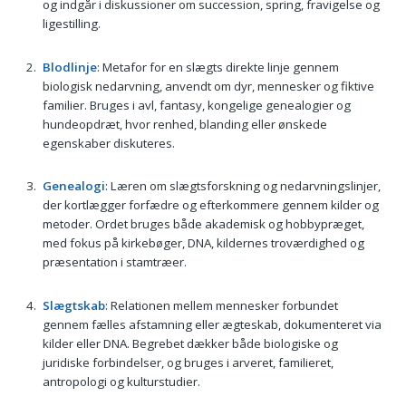
og indgår i diskussioner om succession, spring, fravigelse og
ligestilling.
Blodlinje
: Metafor for en slægts direkte linje gennem
biologisk nedarvning, anvendt om dyr, mennesker og fiktive
familier. Bruges i avl, fantasy, kongelige genealogier og
hundeopdræt, hvor renhed, blanding eller ønskede
egenskaber diskuteres.
Genealogi
: Læren om slægtsforskning og nedarvningslinjer,
der kortlægger forfædre og efterkommere gennem kilder og
metoder. Ordet bruges både akademisk og hobbypræget,
med fokus på kirkebøger, DNA, kildernes troværdighed og
præsentation i stamtræer.
Slægtskab
: Relationen mellem mennesker forbundet
gennem fælles afstamning eller ægteskab, dokumenteret via
kilder eller DNA. Begrebet dækker både biologiske og
juridiske forbindelser, og bruges i arveret, familieret,
antropologi og kulturstudier.