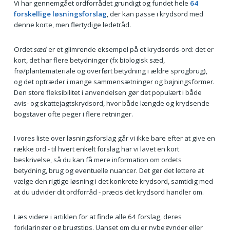
Vi har gennemgået ordforrådet grundigt og fundet hele
64
forskellige løsningsforslag
, der kan passe i krydsord med
denne korte, men flertydige ledetråd.
Ordet
sæd
er et glimrende eksempel på et krydsords-ord: det er
kort, det har flere betydninger (fx biologisk sæd,
frø/plantemateriale og overført betydning i ældre sprogbrug),
og det optræder i mange sammensætninger og bøjningsformer.
Den store fleksibilitet i anvendelsen gør det populært i både
avis‑ og skattejagtskrydsord, hvor både længde og krydsende
bogstaver ofte peger i flere retninger.
I vores liste over løsningsforslag går vi ikke bare efter at give en
række ord - til hvert enkelt forslag har vi lavet en kort
beskrivelse, så du kan få mere information om ordets
betydning, brug og eventuelle nuancer. Det gør det lettere at
vælge den rigtige løsning i det konkrete krydsord, samtidig med
at du udvider dit ordforråd - præcis det krydsord handler om.
Læs videre i artiklen for at finde alle 64 forslag, deres
forklaringer og brugstips. Uanset om du er nybegynder eller