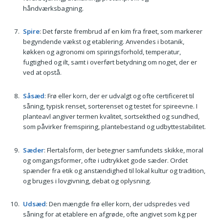
håndværksbagning.
Spire
: Det første frembrud af en kim fra frøet, som markerer
begyndende vækst og etablering. Anvendes i botanik,
køkken og agronomi om spiringsforhold, temperatur,
fugtighed og ilt, samt i overført betydning om noget, der er
ved at opstå.
Såsæd
: Frø eller korn, der er udvalgt og ofte certificeret til
såning, typisk renset, sorterenset og testet for spireevne. I
planteavl angiver termen kvalitet, sortsekthed og sundhed,
som påvirker fremspiring, plantebestand og udbyttestabilitet.
Sæder
: Flertalsform, der betegner samfundets skikke, moral
og omgangsformer, ofte i udtrykket gode sæder. Ordet
spænder fra etik og anstændighed til lokal kultur og tradition,
og bruges i lovgivning, debat og oplysning.
Udsæd
: Den mængde frø eller korn, der udspredes ved
såning for at etablere en afgrøde, ofte angivet som kg per