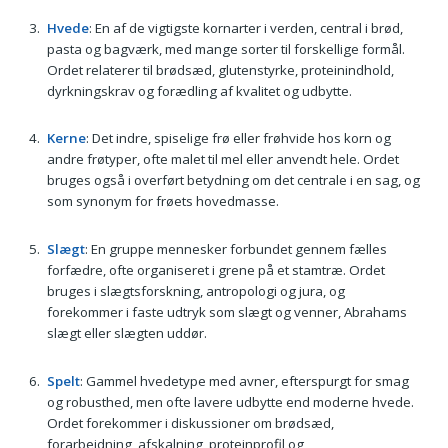
Hvede
: En af de vigtigste kornarter i verden, central i brød,
pasta og bagværk, med mange sorter til forskellige formål.
Ordet relaterer til brødsæd, glutenstyrke, proteinindhold,
dyrkningskrav og forædling af kvalitet og udbytte.
Kerne
: Det indre, spiselige frø eller frøhvide hos korn og
andre frøtyper, ofte malet til mel eller anvendt hele. Ordet
bruges også i overført betydning om det centrale i en sag, og
som synonym for frøets hovedmasse.
Slægt
: En gruppe mennesker forbundet gennem fælles
forfædre, ofte organiseret i grene på et stamtræ. Ordet
bruges i slægtsforskning, antropologi og jura, og
forekommer i faste udtryk som slægt og venner, Abrahams
slægt eller slægten uddør.
Spelt
: Gammel hvedetype med avner, efterspurgt for smag
og robusthed, men ofte lavere udbytte end moderne hvede.
Ordet forekommer i diskussioner om brødsæd,
forarbejdning, afskalning, proteinprofil og