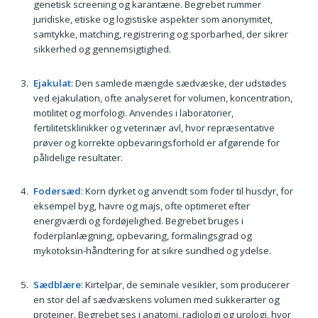
genetisk screening og karantæne. Begrebet rummer
juridiske, etiske og logistiske aspekter som anonymitet,
samtykke, matching, registrering og sporbarhed, der sikrer
sikkerhed og gennemsigtighed.
Ejakulat
: Den samlede mængde sædvæske, der udstødes
ved ejakulation, ofte analyseret for volumen, koncentration,
motilitet og morfologi. Anvendes i laboratorier,
fertilitetsklinikker og veterinær avl, hvor repræsentative
prøver og korrekte opbevaringsforhold er afgørende for
pålidelige resultater.
Fodersæd
: Korn dyrket og anvendt som foder til husdyr, for
eksempel byg, havre og majs, ofte optimeret efter
energiværdi og fordøjelighed. Begrebet bruges i
foderplanlægning, opbevaring, formalingsgrad og
mykotoksin-håndtering for at sikre sundhed og ydelse.
Sædblære
: Kirtelpar, de seminale vesikler, som producerer
en stor del af sædvæskens volumen med sukkerarter og
proteiner. Begrebet ses i anatomi, radiologi og urologi, hvor