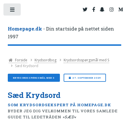
Toggle
Homepage.dk
- Din startside på nettet siden
1997
Forside
Krydsordbog
Krydsordsspørgsmål med S
Sæd Krydsord
KRYDSORDSSPØRGSMÅL MED S
27. SEPTEMBER 2025
Sæd Krydsord
SOM KRYDSORDSEKSPERT PÅ HOMEPAGE.DK
BYDER JEG DIG VELKOMMEN TIL VORES SAMLEDE
GUIDE TIL LEDETRÅDEN
»SÆD«