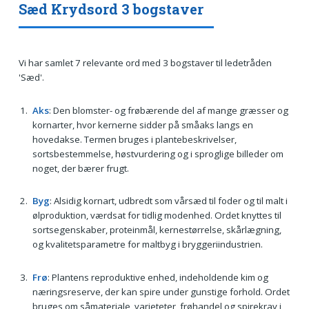
Sæd Krydsord 3 bogstaver
Vi har samlet 7 relevante ord med 3 bogstaver til ledetråden
'Sæd'.
Aks
: Den blomster- og frøbærende del af mange græsser og
kornarter, hvor kernerne sidder på småaks langs en
hovedakse. Termen bruges i plantebeskrivelser,
sortsbestemmelse, høstvurdering og i sproglige billeder om
noget, der bærer frugt.
Byg
: Alsidig kornart, udbredt som vårsæd til foder og til malt i
ølproduktion, værdsat for tidlig modenhed. Ordet knyttes til
sortsegenskaber, proteinmål, kernestørrelse, skårlægning,
og kvalitetsparametre for maltbyg i bryggeriindustrien.
Frø
: Plantens reproduktive enhed, indeholdende kim og
næringsreserve, der kan spire under gunstige forhold. Ordet
bruges om såmateriale, varieteter, frøhandel og spirekrav i