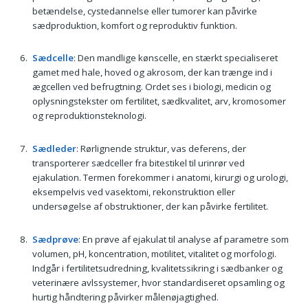
betændelse, cystedannelse eller tumorer kan påvirke
sædproduktion, komfort og reproduktiv funktion.
Sædcelle
: Den mandlige kønscelle, en stærkt specialiseret
gamet med hale, hoved og akrosom, der kan trænge ind i
ægcellen ved befrugtning. Ordet ses i biologi, medicin og
oplysningstekster om fertilitet, sædkvalitet, arv, kromosomer
og reproduktionsteknologi.
Sædleder
: Rørlignende struktur, vas deferens, der
transporterer sædceller fra bitestikel til urinrør ved
ejakulation. Termen forekommer i anatomi, kirurgi og urologi,
eksempelvis ved vasektomi, rekonstruktion eller
undersøgelse af obstruktioner, der kan påvirke fertilitet.
Sædprøve
: En prøve af ejakulat til analyse af parametre som
volumen, pH, koncentration, motilitet, vitalitet og morfologi.
Indgår i fertilitetsudredning, kvalitetssikring i sædbanker og
veterinære avlssystemer, hvor standardiseret opsamling og
hurtig håndtering påvirker målenøjagtighed.