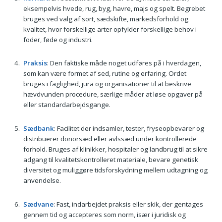
eksempelvis hvede, rug, byg, havre, majs og spelt. Begrebet
bruges ved valg af sort, sædskifte, markedsforhold og
kvalitet, hvor forskellige arter opfylder forskellige behov i
foder, føde og industri.
Praksis
: Den faktiske måde noget udføres på i hverdagen,
som kan være formet af sed, rutine og erfaring. Ordet
bruges i faglighed, jura og organisationer til at beskrive
hævdvunden procedure, særlige måder at løse opgaver på
eller standardarbejdsgange.
Sædbank
: Facilitet der indsamler, tester, fryseopbevarer og
distribuerer donorsæd eller avlssæd under kontrollerede
forhold. Bruges af klinikker, hospitaler og landbrug til at sikre
adgang til kvalitetskontrolleret materiale, bevare genetisk
diversitet og muliggøre tidsforskydning mellem udtagning og
anvendelse.
Sædvane
: Fast, indarbejdet praksis eller skik, der gentages
gennem tid og accepteres som norm, især i juridisk og