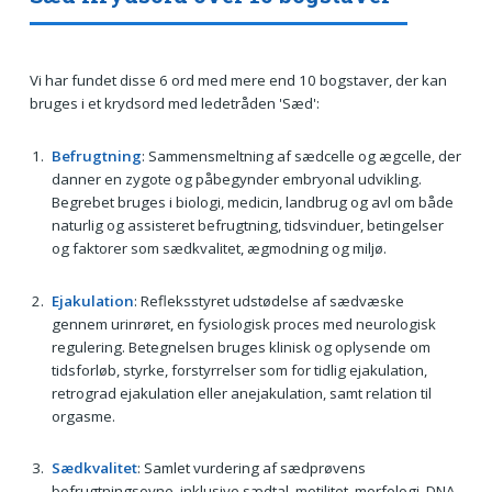
Vi har fundet disse 6 ord med mere end 10 bogstaver, der kan
bruges i et krydsord med ledetråden 'Sæd':
Befrugtning
: Sammensmeltning af sædcelle og ægcelle, der
danner en zygote og påbegynder embryonal udvikling.
Begrebet bruges i biologi, medicin, landbrug og avl om både
naturlig og assisteret befrugtning, tidsvinduer, betingelser
og faktorer som sædkvalitet, ægmodning og miljø.
Ejakulation
: Refleksstyret udstødelse af sædvæske
gennem urinrøret, en fysiologisk proces med neurologisk
regulering. Betegnelsen bruges klinisk og oplysende om
tidsforløb, styrke, forstyrrelser som for tidlig ejakulation,
retrograd ejakulation eller anejakulation, samt relation til
orgasme.
Sædkvalitet
: Samlet vurdering af sædprøvens
befrugtningsevne, inklusive sædtal, motilitet, morfologi, DNA-