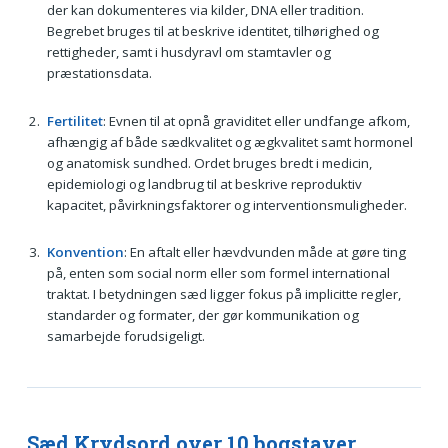
der kan dokumenteres via kilder, DNA eller tradition.
Begrebet bruges til at beskrive identitet, tilhørighed og
rettigheder, samt i husdyravl om stamtavler og
præstationsdata.
Fertilitet
: Evnen til at opnå graviditet eller undfange afkom,
afhængig af både sædkvalitet og ægkvalitet samt hormonel
og anatomisk sundhed. Ordet bruges bredt i medicin,
epidemiologi og landbrug til at beskrive reproduktiv
kapacitet, påvirkningsfaktorer og interventionsmuligheder.
Konvention
: En aftalt eller hævdvunden måde at gøre ting
på, enten som social norm eller som formel international
traktat. I betydningen sæd ligger fokus på implicitte regler,
standarder og formater, der gør kommunikation og
samarbejde forudsigeligt.
Sæd Krydsord over 10 bogstaver