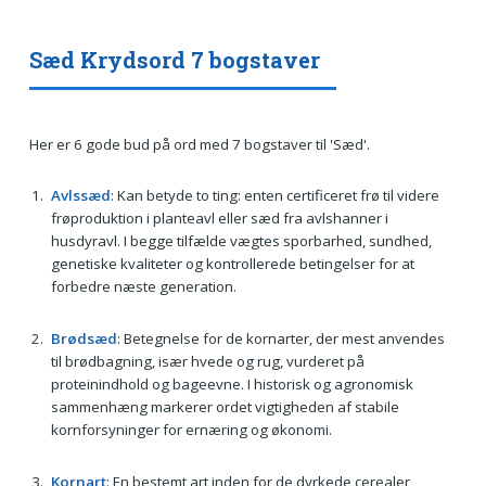
Sæd Krydsord 7 bogstaver
Her er 6 gode bud på ord med 7 bogstaver til 'Sæd'.
Avlssæd
: Kan betyde to ting: enten certificeret frø til videre
frøproduktion i planteavl eller sæd fra avlshanner i
husdyravl. I begge tilfælde vægtes sporbarhed, sundhed,
genetiske kvaliteter og kontrollerede betingelser for at
forbedre næste generation.
Brødsæd
: Betegnelse for de kornarter, der mest anvendes
til brødbagning, især hvede og rug, vurderet på
proteinindhold og bageevne. I historisk og agronomisk
sammenhæng markerer ordet vigtigheden af stabile
kornforsyninger for ernæring og økonomi.
Kornart
: En bestemt art inden for de dyrkede cerealer,