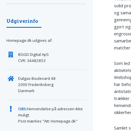
solid pr
og samar
gennemg
Udgiverinfo
gjort si
engrosse
samarbe
Homepage.dk udgives af:
matcher
BGGD Digital ApS
CVR: 34482853
Som led 
aktivite
Webshopp
Dalgas Boulevard 48
har beh
2000 Frederiksberg
Danmark
antistat
trækker 
henvende
OBS:
Henvendelse på adressen ikke
sikkerhe
muligt.
Post mærkes "Att: Homepage.dk"
Samlet s