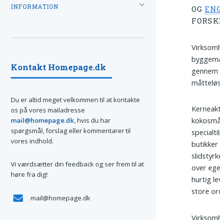
INFORMATION
OG
EN
FORSK
Virksomh
byggema
Kontakt Homepage.dk
gennem f
måtteløs
Du er altid meget velkommen til at kontakte
Kerneakt
os på vores mailadresse
kokosmå
mail@homepage.dk
, hvis du har
spørgsmål, forslag eller kommentarer til
specialt
vores indhold.
butikker 
slidstyrk
Vi værdsætter din feedback og ser frem til at
over egen
høre fra dig!
hurtig l
store or
mail@homepage.dk
Virksom