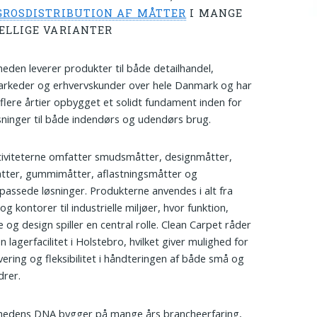
GROSDISTRIBUTION AF MÅTTER
I MANGE
ELLIGE VARIANTER
eden leverer produkter til både detailhandel,
rkeder og erhvervskunder over hele Danmark og har
lere årtier opbygget et solidt fundament inden for
ninger til både indendørs og udendørs brug.
iviteterne omfatter smudsmåtter, designmåtter,
tter, gummimåtter, aflastningsmåtter og
ilpassede løsninger. Produkterne anvendes i alt fra
og kontorer til industrielle miljøer, hvor funktion,
e og design spiller en central rolle. Clean Carpet råder
 lagerfacilitet i Holstebro, hvilket giver mulighed for
evering og fleksibilitet i håndteringen af både små og
drer.
hedens DNA bygger på mange års brancheerfaring,