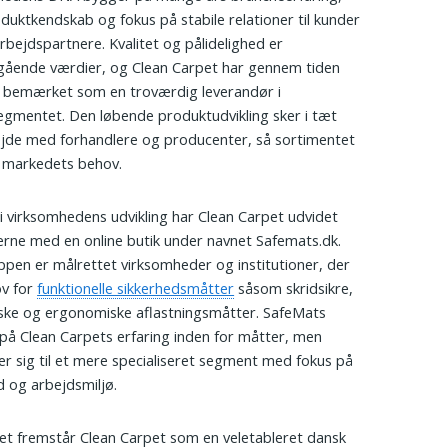
oduktkendskab og fokus på stabile relationer til kunder
bejdspartnere. Kvalitet og pålidelighed er
ående værdier, og Clean Carpet har gennem tiden
g bemærket som en troværdig leverandør i
gmentet. Den løbende produktudvikling sker i tæt
jde med forhandlere og producenter, så sortimentet
 markedets behov.
i virksomhedens udvikling har Clean Carpet udvidet
terne med en online butik under navnet Safemats.dk.
en er målrettet virksomheder og institutioner, der
ov for
funktionelle sikkerhedsmåtter
såsom skridsikre,
iske og ergonomiske aflastningsmåtter. SafeMats
på Clean Carpets erfaring inden for måtter, men
r sig til et mere specialiseret segment med fokus på
d og arbejdsmiljø.
et fremstår Clean Carpet som en veletableret dansk