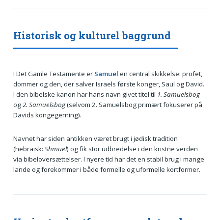
Historisk og kulturel baggrund
I Det Gamle Testamente er
Samuel
en central skikkelse: profet,
dommer og den, der salver Israels første konger, Saul og David.
I den bibelske kanon har hans navn givet titel til
1. Samuelsbog
og
2. Samuelsbog
(selvom 2. Samuelsbog primært fokuserer på
Davids kongegerning).
Navnet har siden antikken været brugt i jødisk tradition
(hebraisk:
Shmuel
) og fik stor udbredelse i den kristne verden
via bibeloversættelser. I nyere tid har det en stabil brug i mange
lande og forekommer i både formelle og uformelle kortformer.