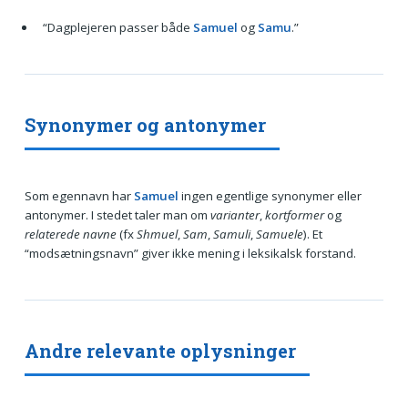
“Dagplejeren passer både
Samuel
og
Samu
.”
Synonymer og antonymer
Som egennavn har
Samuel
ingen egentlige synonymer eller
antonymer. I stedet taler man om
varianter
,
kortformer
og
relaterede navne
(fx
Shmuel
,
Sam
,
Samuli
,
Samuele
). Et
“modsætningsnavn” giver ikke mening i leksikalsk forstand.
Andre relevante oplysninger