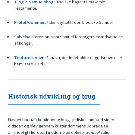
1. og 2. Samuelsbog:
Bibelske bøger i Det Gamle
Testamente.
Profet/dommer:
Titler knyttet til den bibelske Samuel.
Salvelse:
Ceremoni som Samuel foretager ved indsættelse
af konger.
Teoforisk navn:
Et navn, der indeholder et gudsnavn eller
henviser til Gud.
Historisk udvikling og brug
Navnet har haft kontinuerlig brug i jødiske samfund siden
oldtiden og blev gennem kristendommens udbredelse
almindeligt i Europa. I moderne tid oplever
Samuel
solid