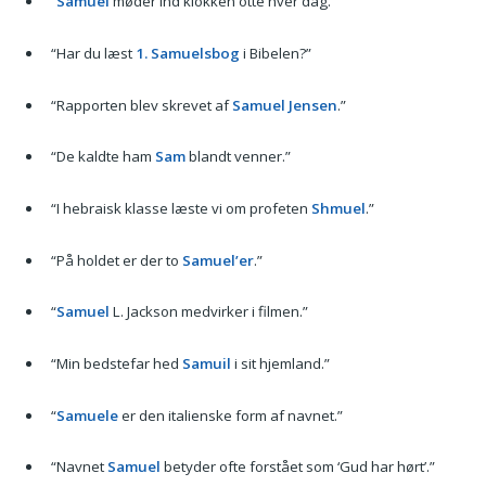
“
Samuel
møder ind klokken otte hver dag.”
“Har du læst
1. Samuelsbog
i Bibelen?”
“Rapporten blev skrevet af
Samuel Jensen
.”
“De kaldte ham
Sam
blandt venner.”
“I hebraisk klasse læste vi om profeten
Shmuel
.”
“På holdet er der to
Samuel’er
.”
“
Samuel
L. Jackson medvirker i filmen.”
“Min bedstefar hed
Samuil
i sit hjemland.”
“
Samuele
er den italienske form af navnet.”
“Navnet
Samuel
betyder ofte forstået som ‘Gud har hørt’.”