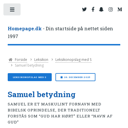
Toggle
Homepage.dk
- Din startside på nettet siden
1997
Forside
Leksikon
Leksikonopslag med S
Samuel betydning
LEKSIKONOPSLAG MED S
26. DECEMBER 2025
Samuel betydning
SAMUEL ER ET MASKULINT FORNAVN MED
BIBELSK OPRINDELSE, DER TRADITIONELT
FORSTÅS SOM “GUD HAR HØRT” ELLER “NAVN AF
GUD”