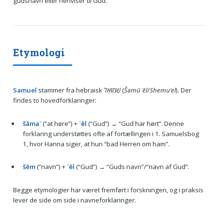
gudsnavn eller henviser til Gud.
Etymologi
Samuel
stammer fra hebraisk שְׁמוּאֵל (
Šəmūʾēl
/
Shemu’el
). Der
findes to hovedforklaringer:
šāmaʿ
(“at høre”) +
ʾēl
(“Gud”) → “Gud har hørt”. Denne
forklaring understøttes ofte af fortællingen i 1. Samuelsbog
1, hvor Hanna siger, at hun “bad Herren om ham”.
šēm
(“navn”) +
ʾēl
(“Gud”) → “Guds navn”/“navn af Gud”.
Begge etymologier har været fremført i forskningen, og i praksis
lever de side om side i navneforklaringer.