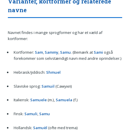
Varianter, kortformer og relaterede
navne
Navnet findes i mange sprogformer og har et væld af
kortformer:
Kortformer:
Sam
,
Sammy
,
Samu
. (Bemærk at
Sami
også
forekommer som selvstændigt navn med andre oprindelser.)
Hebraisk/jiddisch:
Shmuel
Slaviske sprog:
Samuil
(Самуил)
Italiensk:
Samuele
(m.),
Samuela
(f.)
Finsk:
Samuli
,
Samu
Hollandsk:
Samuël
(ofte med trema)