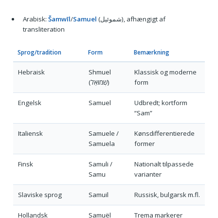
Arabisk:
Šamwīl
/
Samuel
(شموئيل), afhængigt af
transliteration
Sprog/tradition
Form
Bemærkning
Hebraisk
Shmuel
Klassisk og moderne
(שְׁמוּאֵל)
form
Engelsk
Samuel
Udbredt; kortform
“Sam”
Italiensk
Samuele /
Kønsdifferentierede
Samuela
former
Finsk
Samuli /
Nationalt tilpassede
Samu
varianter
Slaviske sprog
Samuil
Russisk, bulgarsk m.fl.
Hollandsk
Samuël
Trema markerer