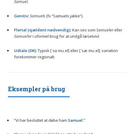
Samuel
.
Genitiv:
Samuels
(fx “Samuels jakke”).
Flertal (sjældent nødvendig):
Kan ses som
Samueler
eller
Samuel’er
i uformel brug for at undgå læsetvivl.
Udtale (DK):
Typisk [ˈsɑːmuˌel] eller [ˈsæːmuˌel]; variation
forekommer regionalt.
Eksempler på brug
“Vi har besluttet at døbe ham
Samuel
.”