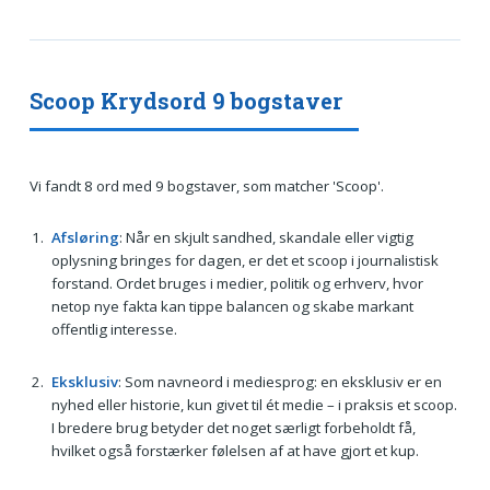
Scoop Krydsord 9 bogstaver
Vi fandt 8 ord med 9 bogstaver, som matcher 'Scoop'.
Afsløring
: Når en skjult sandhed, skandale eller vigtig
oplysning bringes for dagen, er det et scoop i journalistisk
forstand. Ordet bruges i medier, politik og erhverv, hvor
netop nye fakta kan tippe balancen og skabe markant
offentlig interesse.
Eksklusiv
: Som navneord i mediesprog: en eksklusiv er en
nyhed eller historie, kun givet til ét medie – i praksis et scoop.
I bredere brug betyder det noget særligt forbeholdt få,
hvilket også forstærker følelsen af at have gjort et kup.