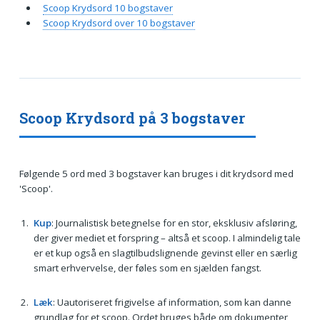
Scoop Krydsord 10 bogstaver
Scoop Krydsord over 10 bogstaver
Scoop Krydsord på 3 bogstaver
Følgende 5 ord med 3 bogstaver kan bruges i dit krydsord med
'Scoop'.
Kup
: Journalistisk betegnelse for en stor, eksklusiv afsløring,
der giver mediet et forspring – altså et scoop. I almindelig tale
er et kup også en slagtilbudslignende gevinst eller en særlig
smart erhvervelse, der føles som en sjælden fangst.
Læk
: Uautoriseret frigivelse af information, som kan danne
grundlag for et scoop. Ordet bruges både om dokumenter,