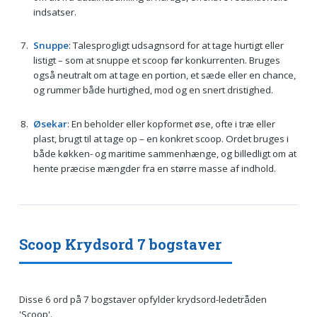
indsatser.
Snuppe
: Talesprogligt udsagnsord for at tage hurtigt eller
listigt – som at snuppe et scoop før konkurrenten. Bruges
også neutralt om at tage en portion, et sæde eller en chance,
og rummer både hurtighed, mod og en snert dristighed.
Øsekar
: En beholder eller kopformet øse, ofte i træ eller
plast, brugt til at tage op – en konkret scoop. Ordet bruges i
både køkken- og maritime sammenhænge, og billedligt om at
hente præcise mængder fra en større masse af indhold.
Scoop Krydsord 7 bogstaver
Disse 6 ord på 7 bogstaver opfylder krydsord-ledetråden
'Scoop'.