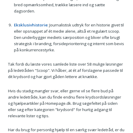
bred opmærksomhed, trække læsere ind og sætte
dagsorden.
Eksklusivhistorie
: Journalistisk udtryk for en historie givet til
eller opsnappet af ét medie alene, altså et regulært scoop.
Den underbygger mediets særposition og bliver ofte brugt
strategisk i branding, forsideprioritering og internt som bevis
på konkurrencestyrke.
Tak fordi du læste vores samlede liste over 58 mulige løsninger
på ledetråden "Scoop". Vi håber, at ét af forslagene passede til
dit krydsord og har gjort gåden lettere at knække.
Hvis du stadig mangler svar, eller gerne vil se flere bud på
andre ledetråde, kan du finde endnu flere krydsordsløsninger
og hjælpeartikler på Homepage.dk. Brug søgefeltet på siden
eller søg efter kategorien "krydsord" for hurtig adgang til
relevante lister og tips.
Har du brug for personlig hjælp til en særlig svær ledetråd, er du