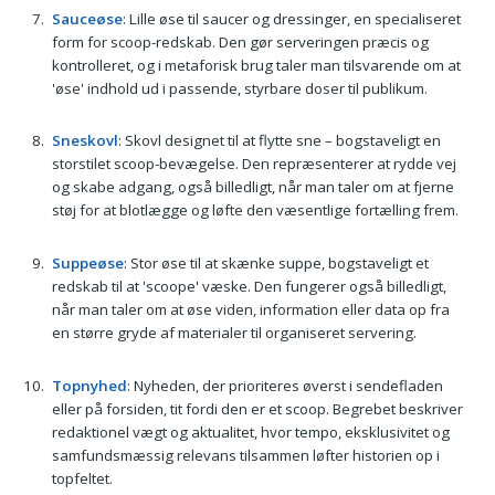
Sauceøse
: Lille øse til saucer og dressinger, en specialiseret
form for scoop-redskab. Den gør serveringen præcis og
kontrolleret, og i metaforisk brug taler man tilsvarende om at
'øse' indhold ud i passende, styrbare doser til publikum.
Sneskovl
: Skovl designet til at flytte sne – bogstaveligt en
storstilet scoop-bevægelse. Den repræsenterer at rydde vej
og skabe adgang, også billedligt, når man taler om at fjerne
støj for at blotlægge og løfte den væsentlige fortælling frem.
Suppeøse
: Stor øse til at skænke suppe, bogstaveligt et
redskab til at 'scoope' væske. Den fungerer også billedligt,
når man taler om at øse viden, information eller data op fra
en større gryde af materialer til organiseret servering.
Topnyhed
: Nyheden, der prioriteres øverst i sendefladen
eller på forsiden, tit fordi den er et scoop. Begrebet beskriver
redaktionel vægt og aktualitet, hvor tempo, eksklusivitet og
samfundsmæssig relevans tilsammen løfter historien op i
topfeltet.