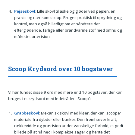
Pejseskovl
: Lille skovl til aske og gløder ved pejsen, en
præcis og nænsom scoop. Bruges praktisk til oprydning og
kontrol, men også billedligt om at håndtere det
efterglødende, farlige eller brandvarme stof med omhu og
målrettet præcision.
Scoop Krydsord over 10 bogstaver
Vi har fundet disse 9 ord med mere end 10 bogstaver, der kan
bruges i et krydsord med ledetråden 'Scoop':
Grabbeskovl
: Mekanisk skovl med kløer, der kan 'scoope'
materiale fra dybder eller bunker. Den fremhæver kraft,
rækkevidde og præcision under vanskelige forhold, et godt
billede på at nå ned i komplekse sager og hente det