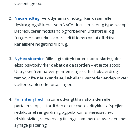
væsentlige op.
Naca-indtag
: Aerodynamisk indtag i karrosseri eller
flyskrog, også kendt som NACA-duct – en særlig type 'scoop'.
Det reducerer modstand og forbedrer lufttilførsel, og
fungerer som teknisk parallelt til ideen om at effektivt
kanalisere noget ind til brug.
Nyhedsbombe
: Billedligt udtryk for en stor afsløring, der
eksplosivt påvirker debat og dagsorden – et ægte scoop.
Udtrykket fremhæver gennemslagskraft, chokværdi og
tempo, ofte når skandaler, læk eller uventede vendepunkter
vælter etablerede fortællinger.
Forsidenyhed
: Historie udvalgt til avisforsiden eller
portalens top, tit fordi den er et scoop. Udtrykket afspejler
redaktionel rangordning og publikumsinteresse, hvor
eksklusivitet, relevans og timing tilsammen udløser den mest
synlige placering.