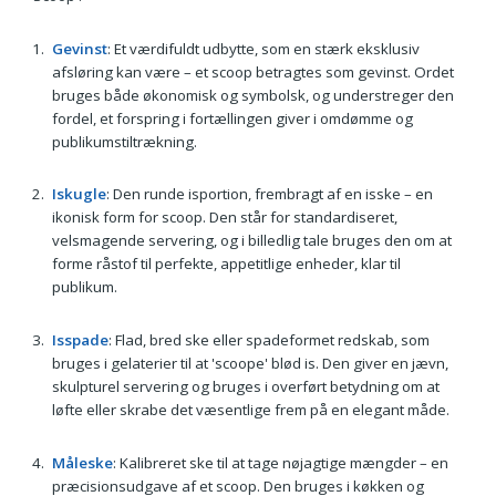
Gevinst
: Et værdifuldt udbytte, som en stærk eksklusiv
afsløring kan være – et scoop betragtes som gevinst. Ordet
bruges både økonomisk og symbolsk, og understreger den
fordel, et forspring i fortællingen giver i omdømme og
publikumstiltrækning.
Iskugle
: Den runde isportion, frembragt af en isske – en
ikonisk form for scoop. Den står for standardiseret,
velsmagende servering, og i billedlig tale bruges den om at
forme råstof til perfekte, appetitlige enheder, klar til
publikum.
Isspade
: Flad, bred ske eller spadeformet redskab, som
bruges i gelaterier til at 'scoope' blød is. Den giver en jævn,
skulpturel servering og bruges i overført betydning om at
løfte eller skrabe det væsentlige frem på en elegant måde.
Måleske
: Kalibreret ske til at tage nøjagtige mængder – en
præcisionsudgave af et scoop. Den bruges i køkken og