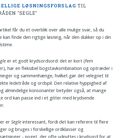
ELLIGE LØSNINGSFORSLAG
TIL
RÅDEN "SEGLE"
rtikel får du et overblik over alle mulige svar, så du
kan finde den rigtige løsning, når den dukker op i din
stime.
gle
er et godt krydsordsord: det er kort (fem
r), har en fleksibel bogstavkombination og optræder i
jninger og sammenhænge, hvilket gør det velegnet til
ekte ledetråde og ordspil. Den relative hyppighed af
og almindelige konsonanter betyder også, at mange
ige ord kan passe ind i et gitter med krydsende
r.
er er
Segle
interessant, fordi det kan referere til flere
ger og bruges i forskellige ordklasser og
tninger - noget, der ofte udnyttes i krydsord for at