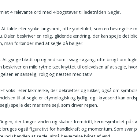
amlet 4 relevante ord med 4 bogstaver til ledetråden 'Segle'.
: At falde eller synke langsomt, ofte yndefuldt, som en bevægelse 
u. Dalen beskriver en rolig, glidende ændring, der kan spejle det bli
n, man forbinder med at segle på bølger.
e
: At gynge blødt op og ned som i svag søgang; ofte brugt om fugle 
 beskriver en mild rytme tæt knyttet til oplevelsen af at segle, hvo
elsen er sanselig, rolig og næsten meditativ.
: Et voks- eller lakmærke, der bekræfter og lukker; også om symbo
ndelsen til at segle er etymologisk og lydlig, og i krydsord kan ordsp
(segl) spejle det maritime sejl, som driver rejsen.
 Dugen, der fanger vinden og skaber fremdrift; kernesymbolet på sø
 bruges også figurativt for handlekraft og momentum. Som svar 
te ind i handlen at segle, altså bevægelse båret af vind.