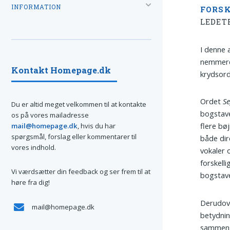
INFORMATION
FORSK
LEDET
I denne a
nemmere 
Kontakt Homepage.dk
krydsord
Ordet
Se
Du er altid meget velkommen til at kontakte
bogstave
os på vores mailadresse
flere bø
mail@homepage.dk
, hvis du har
spørgsmål, forslag eller kommentarer til
både dir
vores indhold.
vokaler 
forskell
Vi værdsætter din feedback og ser frem til at
bogstave
høre fra dig!
Derudov
mail@homepage.dk
betydnin
sammensæ