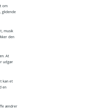
dt om
e, glidende
t, musik
ykker den
den. At
er udgør
st kan et
d en
uffe ændrer