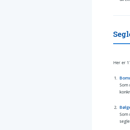
Segl
Her er 1
Bom
Som m
konkr
Bølg
Som 
segle