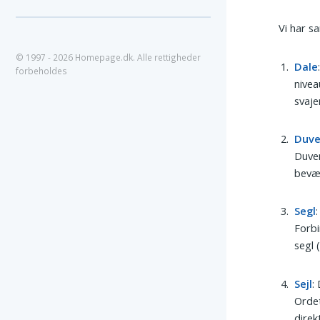
Vi har s
© 1997 - 2026 Homepage.dk. Alle rettigheder
Dale
forbeholdes
nivea
svaje
Duv
Duven
bevæg
Segl
Forbi
segl 
Sejl
:
Ordet
direk