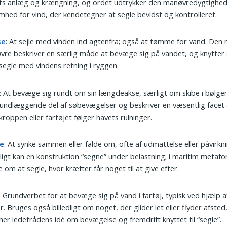
ets anlæg og krængning, og ordet udtrykker den manøvredygtighe
mhed for vind, der kendetegner at segle bevidst og kontrolleret.
se
: At sejle med vinden ind agtenfra; også at tømme for vand. Den
re beskriver en særlig måde at bevæge sig på vandet, og knytter 
t segle med vindens retning i ryggen.
: At bevæge sig rundt om sin længdeakse, særligt om skibe i bølger.
undlæggende del af søbevægelser og beskriver en væsentlig facet a
kroppen eller fartøjet følger havets rulninger.
e
: At synke sammen eller falde om, ofte af udmattelse eller påvirkni
dligt kan en konstruktion “segne” under belastning; i maritim metafo
 om at segle, hvor kræfter får noget til at give efter.
: Grundverbet for at bevæge sig på vand i fartøj, typisk ved hjælp af 
. Bruges også billedligt om noget, der glider let eller flyder afsted,
er ledetrådens idé om bevægelse og fremdrift knyttet til “segle”.