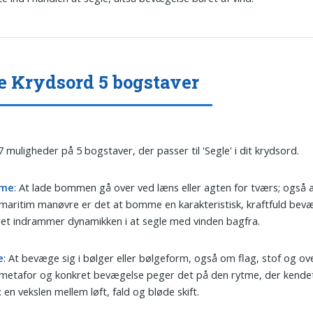
e Krydsord 5 bogstaver
7 muligheder på 5 bogstaver, der passer til 'Segle' i dit krydsord.
me
: At lade bommen gå over ved læns eller agten for tværs; også a
aritim manøvre er det at bomme en karakteristisk, kraftfuld bevæ
et indrammer dynamikken i at segle med vinden bagfra.
e
: At bevæge sig i bølger eller bølgeform, også om flag, stof og ov
metafor og konkret bevægelse peger det på den rytme, der kende
: en vekslen mellem løft, fald og bløde skift.