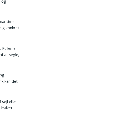
d og
 maritime
sig konkret
 Rullen er
f at segle,
ng.
rik kan det
sejl eller
 hvilket