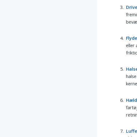
Driv
fremd
bevæg
Flyd
eller
frikt
Hals
halse
kerne
Hæl
fartø
retni
Luff