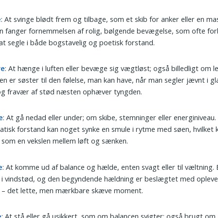
e
: At svinge blødt frem og tilbage, som et skib for anker eller en mas
n fanger fornemmelsen af rolig, bølgende bevægelse, som ofte fo
t segle i både bogstavelig og poetisk forstand.
ve
: At hænge i luften eller bevæge sig vægtløst; også billedligt om l
n er søster til den følelse, man kan have, når man segler jævnt i gl
og fravær af stød næsten ophæver tyngden.
e
: At gå nedad eller under; om skibe, stemninger eller energiniveau.
tisk forstand kan noget synke en smule i rytme med søen, hvilket ko
 som en vekslen mellem løft og sænken.
e
: At komme ud af balance og hælde, enten svagt eller til væltning. 
 i vindstød, og den begyndende hældning er beslægtet med oplevel
e – det lette, men mærkbare skæve moment.
e
: At stå eller gå usikkert, som om balancen svigter; også brugt om