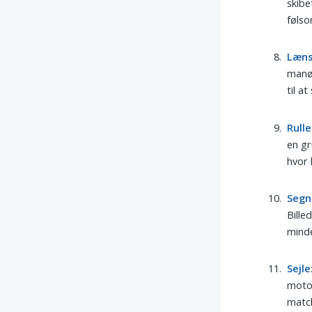
skib
følso
Læn
manøv
til a
Rulle
en gr
hvor 
Segn
Bille
minde
Sejle
motor
match