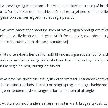
e
: At bevæge sig med strøm eller vind uden aktiv kontrol; også bre
rift. På havet kan et fartøj drive, når sejl er taget ned, og den still
else opleves beslægtet med at segle passivt.
e
: At være båret af et medium uden at synke; også billedligt om teks
 arbejde. At flyde på vand er grundvilkår for at segle, og ordet udtr
ionløse fremdrift, som ofte søges under sejl.
e
: At skifte skibets læside i forhold til vinden; også substantiv for si
 indrammer den retningsbestemte koordinering af sejl og skrog, d
n i at segle bevidst, hurtigt og sikkert.
de
: At have hældning eller tilt, fysisk eller overført. I sømandskontek
j hælde under sejlads i blæst; i billedligt sprog kan noget hælde mo
ng eller tendens, hvilket tangerer fornemmelsen af at segle.
e
: At styre op mod vinden, så sejlene mister kraft; bruges taktisk. L