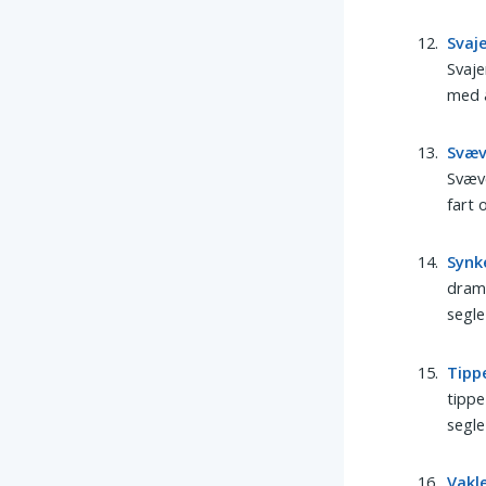
Svaj
Svaje
med a
Svæ
Svæve
fart 
Synk
drama
segle
Tipp
tippe
segl
Vakl