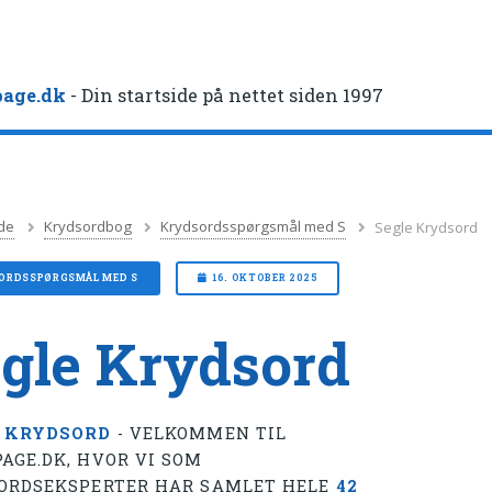
age.dk
- Din startside på nettet siden 1997
de
Krydsordbog
Krydsordsspørgsmål med S
Segle Krydsord
ORDSSPØRGSMÅL MED S
16. OKTOBER 2025
gle Krydsord
 KRYDSORD
- VELKOMMEN TIL
AGE.DK, HVOR VI SOM
ORDSEKSPERTER HAR SAMLET HELE
42