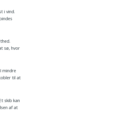
t i vind.
rbindes
ethed.
at sø, hvor
 I mindre
bler til at
Et skib kan
sen af at