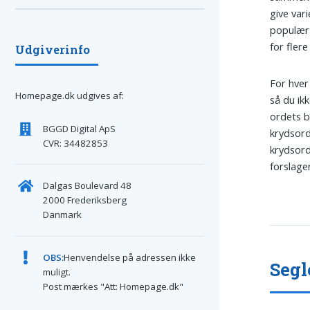
give var
populært
for fler
Udgiverinfo
For hver 
Homepage.dk udgives af:
så du ik
ordets b
BGGD Digital ApS
krydsord
CVR: 34482853
krydsord
forslage
Dalgas Boulevard 48
2000 Frederiksberg
Danmark
OBS:
Henvendelse på adressen ikke
Segl
muligt.
Post mærkes "Att: Homepage.dk"