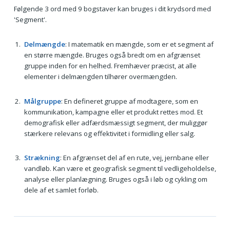
Følgende 3 ord med 9 bogstaver kan bruges i dit krydsord med
'Segment'.
Delmængde
: I matematik en mængde, som er et segment af
en større mængde. Bruges også bredt om en afgrænset
gruppe inden for en helhed. Fremhæver præcist, at alle
elementer i delmængden tilhører overmængden.
Målgruppe
: En defineret gruppe af modtagere, som en
kommunikation, kampagne eller et produkt rettes mod. Et
demografisk eller adfærdsmæssigt segment, der muliggør
stærkere relevans og effektivitet i formidling eller salg.
Strækning
: En afgrænset del af en rute, vej, jernbane eller
vandløb. Kan være et geografisk segment til vedligeholdelse,
analyse eller planlægning. Bruges også i løb og cykling om
dele af et samlet forløb.