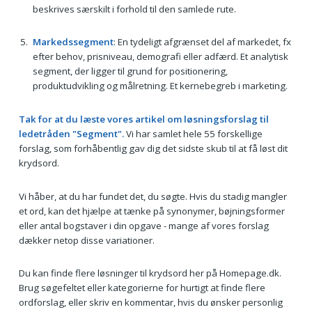
beskrives særskilt i forhold til den samlede rute.
Markedssegment
: En tydeligt afgrænset del af markedet, fx
efter behov, prisniveau, demografi eller adfærd. Et analytisk
segment, der ligger til grund for positionering,
produktudvikling og målretning. Et kernebegreb i marketing.
Tak for at du læste vores artikel om løsningsforslag til
ledetråden "Segment".
Vi har samlet hele 55 forskellige
forslag, som forhåbentlig gav dig det sidste skub til at få løst dit
krydsord.
Vi håber, at du har fundet det, du søgte. Hvis du stadig mangler
et ord, kan det hjælpe at tænke på synonymer, bøjningsformer
eller antal bogstaver i din opgave - mange af vores forslag
dækker netop disse variationer.
Du kan finde flere løsninger til krydsord her på Homepage.dk.
Brug søgefeltet eller kategorierne for hurtigt at finde flere
ordforslag, eller skriv en kommentar, hvis du ønsker personlig