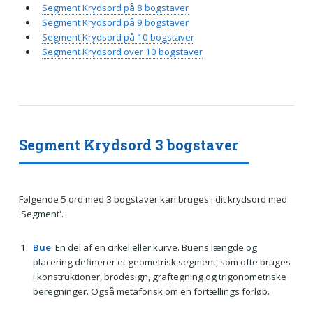
Segment Krydsord på 8 bogstaver
Segment Krydsord på 9 bogstaver
Segment Krydsord på 10 bogstaver
Segment Krydsord over 10 bogstaver
Segment Krydsord 3 bogstaver
Følgende 5 ord med 3 bogstaver kan bruges i dit krydsord med
'Segment'.
Bue
: En del af en cirkel eller kurve. Buens længde og
placering definerer et geometrisk segment, som ofte bruges
i konstruktioner, brodesign, graftegning og trigonometriske
beregninger. Også metaforisk om en fortællings forløb.