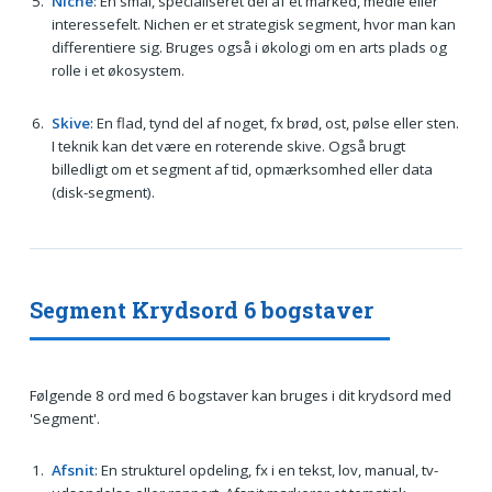
Niche
: En smal, specialiseret del af et marked, medie eller
interessefelt. Nichen er et strategisk segment, hvor man kan
differentiere sig. Bruges også i økologi om en arts plads og
rolle i et økosystem.
Skive
: En flad, tynd del af noget, fx brød, ost, pølse eller sten.
I teknik kan det være en roterende skive. Også brugt
billedligt om et segment af tid, opmærksomhed eller data
(disk-segment).
Segment Krydsord 6 bogstaver
Følgende 8 ord med 6 bogstaver kan bruges i dit krydsord med
'Segment'.
Afsnit
: En strukturel opdeling, fx i en tekst, lov, manual, tv-