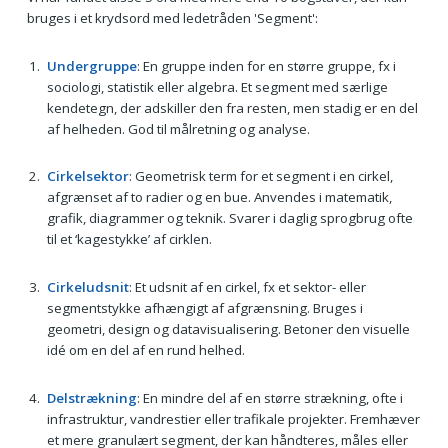
bruges i et krydsord med ledetråden 'Segment':
Undergruppe
: En gruppe inden for en større gruppe, fx i
sociologi, statistik eller algebra. Et segment med særlige
kendetegn, der adskiller den fra resten, men stadig er en del
af helheden. God til målretning og analyse.
Cirkelsektor
: Geometrisk term for et segment i en cirkel,
afgrænset af to radier og en bue. Anvendes i matematik,
grafik, diagrammer og teknik. Svarer i daglig sprogbrug ofte
til et ‘kagestykke’ af cirklen.
Cirkeludsnit
: Et udsnit af en cirkel, fx et sektor- eller
segmentstykke afhængigt af afgrænsning. Bruges i
geometri, design og datavisualisering. Betoner den visuelle
idé om en del af en rund helhed.
Delstrækning
: En mindre del af en større strækning, ofte i
infrastruktur, vandrestier eller trafikale projekter. Fremhæver
et mere granulært segment, der kan håndteres, måles eller