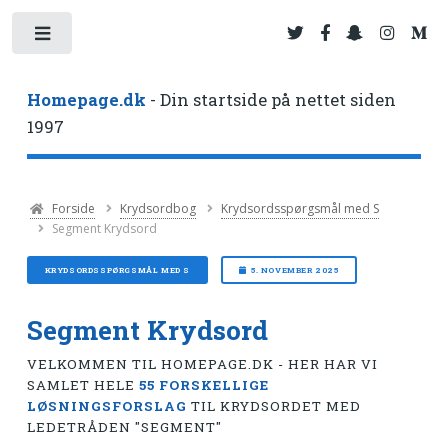
Toggle
Homepage.dk
- Din startside på nettet siden
1997
Forside
Krydsordbog
Krydsordsspørgsmål med S
Segment Krydsord
KRYDSORDSSPØRGSMÅL MED S
5. NOVEMBER 2025
Segment Krydsord
VELKOMMEN TIL HOMEPAGE.DK - HER HAR VI
SAMLET HELE
55 FORSKELLIGE
LØSNINGSFORSLAG
TIL KRYDSORDET MED
LEDETRÅDEN "SEGMENT"