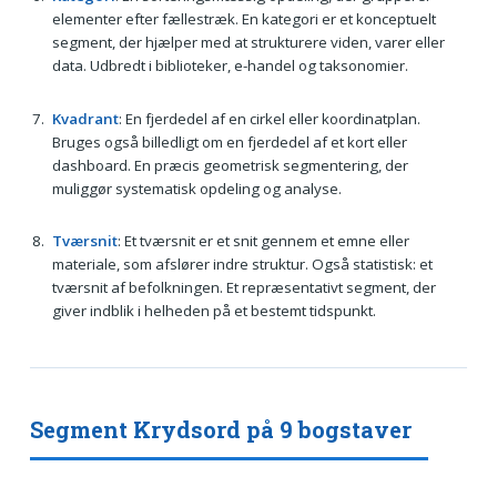
elementer efter fællestræk. En kategori er et konceptuelt
segment, der hjælper med at strukturere viden, varer eller
data. Udbredt i biblioteker, e-handel og taksonomier.
Kvadrant
: En fjerdedel af en cirkel eller koordinatplan.
Bruges også billedligt om en fjerdedel af et kort eller
dashboard. En præcis geometrisk segmentering, der
muliggør systematisk opdeling og analyse.
Tværsnit
: Et tværsnit er et snit gennem et emne eller
materiale, som afslører indre struktur. Også statistisk: et
tværsnit af befolkningen. Et repræsentativt segment, der
giver indblik i helheden på et bestemt tidspunkt.
Segment Krydsord på 9 bogstaver