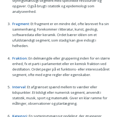
styringsmæssigt segment med specifikke ressourcer og
opgaver. Også brugt i statistik og epidemiologi som
analyseenhed.
Fragment
: Et fragment er en mindre del, ofte løsrevet fra sin
sammenhæng. Forekommer i litteratur, kunst, geologi,
softwaredata eller keramik. Ordet bærer idéen om et
ufuldstændigt segment, som stadig kan give indsigt i
helheden.
Fraktion
: En delmængde eller gruppering inden for en større
enhed, fx et parti i parlamentet eller en kemisk fraktion ved
destillation. Ordet peger på et funktions- eller interessebåret
segment, ofte med egne regler eller egenskaber.
Interval
: Et afgrænset spænd mellem to værdier eller
tidspunkter. Et tidsligt eller numerisk segment, anvendt i
statistik, musik, sport og matematik. Giver en klar ramme for
målinger, observationer og planlægning.
Kategori
: En sorteringsmæssig opdeling, der grupperer