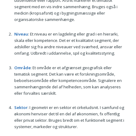
udsendelse eller rapport. Afsnit markerer et tematisk
segment med en vis indre sammenhæng. Bruges også i
medicin (kropsafsnit) og i bygningsmæssige eller
organisatoriske sammenhænge.
Niveau
: Et niveau er en lagdeling eller grad i en hierarki,
skala eller kompetence. Det er et kvalitativt segment, der
adskiller sig fra andre niveauer ved sværhed, ansvar eller
omfang. Udbredt i uddannelse, spil og kvalitetsstyring.
Område
: Et område er et afgrænset geografisk eller
tematisk segment. Det kan være et forskningsområde,
beboelsesområde eller kompetenceområde. Signalere en
sammenhængende del af helheden, som kan analyseres
eller forvaltes særskilt.
Sektor
: I geometri er en sektor et cirkeludsnit. I samfund og
økonomi henviser det til en del af økonomien, fx offentlig
eller privat sektor. Bruges bredt om et funktionelt segment i
systemer, markeder og strukturer.