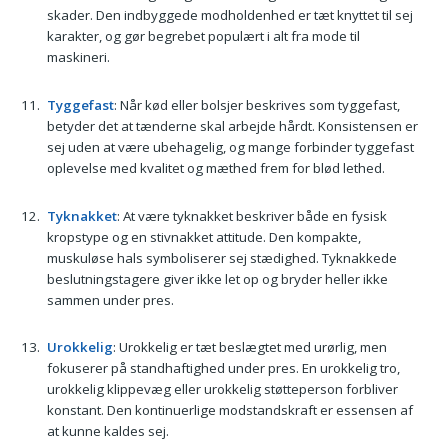
skader. Den indbyggede modholdenhed er tæt knyttet til sej
karakter, og gør begrebet populært i alt fra mode til
maskineri.
Tyggefast
: Når kød eller bolsjer beskrives som tyggefast,
betyder det at tænderne skal arbejde hårdt. Konsistensen er
sej uden at være ubehagelig, og mange forbinder tyggefast
oplevelse med kvalitet og mæthed frem for blød lethed.
Tyknakket
: At være tyknakket beskriver både en fysisk
kropstype og en stivnakket attitude. Den kompakte,
muskuløse hals symboliserer sej stædighed. Tyknakkede
beslutningstagere giver ikke let op og bryder heller ikke
sammen under pres.
Urokkelig
: Urokkelig er tæt beslægtet med urørlig, men
fokuserer på standhaftighed under pres. En urokkelig tro,
urokkelig klippevæg eller urokkelig støtteperson forbliver
konstant. Den kontinuerlige modstandskraft er essensen af
at kunne kaldes sej.