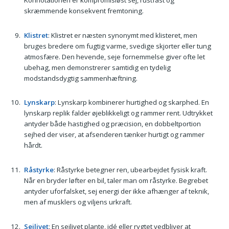
Konnotationen er kompromisløst sej, rustfast og
skræmmende konsekvent fremtoning.
Klistret
: Klistret er næsten synonymt med klisteret, men
bruges bredere om fugtig varme, svedige skjorter eller tung
atmosfære. Den hevende, seje fornemmelse giver ofte let
ubehag, men demonstrerer samtidig en tydelig
modstandsdygtig sammenhæftning.
Lynskarp
: Lynskarp kombinerer hurtighed og skarphed. En
lynskarp replik falder øjeblikkeligt og rammer rent. Udtrykket
antyder både hastighed og præcision, en dobbeltportion
sejhed der viser, at afsenderen tænker hurtigt og rammer
hårdt.
Råstyrke
: Råstyrke betegner ren, ubearbejdet fysisk kraft.
Når en bryder løfter en bil, taler man om råstyrke. Begrebet
antyder uforfalsket, sej energi der ikke afhænger af teknik,
men af musklers og viljens urkraft.
Sejlivet
: En sejlivet plante, idé eller rygtet vedbliver at