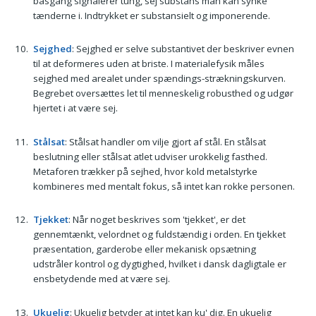
basgang signalerer tung, sej substans man kan synke
tænderne i. Indtrykket er substansielt og imponerende.
Sejghed
: Sejghed er selve substantivet der beskriver evnen
til at deformeres uden at briste. I materialefysik måles
sejghed med arealet under spændings-strækningskurven.
Begrebet oversættes let til menneskelig robusthed og udgør
hjertet i at være sej.
Stålsat
: Stålsat handler om vilje gjort af stål. En stålsat
beslutning eller stålsat atlet udviser urokkelig fasthed.
Metaforen trækker på sejhed, hvor kold metalstyrke
kombineres med mentalt fokus, så intet kan rokke personen.
Tjekket
: Når noget beskrives som 'tjekket', er det
gennemtænkt, velordnet og fuldstændig i orden. En tjekket
præsentation, garderobe eller mekanisk opsætning
udstråler kontrol og dygtighed, hvilket i dansk dagligtale er
ensbetydende med at være sej.
Ukuelig
: Ukuelig betyder at intet kan ku' dig. En ukuelig