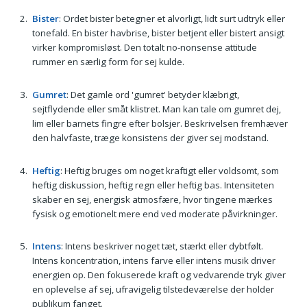
Bister
: Ordet bister betegner et alvorligt, lidt surt udtryk eller
tonefald. En bister havbrise, bister betjent eller bistert ansigt
virker kompromisløst. Den totalt no-nonsense attitude
rummer en særlig form for sej kulde.
Gumret
: Det gamle ord 'gumret' betyder klæbrigt,
sejtflydende eller småt klistret. Man kan tale om gumret dej,
lim eller barnets fingre efter bolsjer. Beskrivelsen fremhæver
den halvfaste, træge konsistens der giver sej modstand.
Heftig
: Heftig bruges om noget kraftigt eller voldsomt, som
heftig diskussion, heftig regn eller heftig bas. Intensiteten
skaber en sej, energisk atmosfære, hvor tingene mærkes
fysisk og emotionelt mere end ved moderate påvirkninger.
Intens
: Intens beskriver noget tæt, stærkt eller dybtfølt.
Intens koncentration, intens farve eller intens musik driver
energien op. Den fokuserede kraft og vedvarende tryk giver
en oplevelse af sej, ufravigelig tilstedeværelse der holder
publikum fanget.