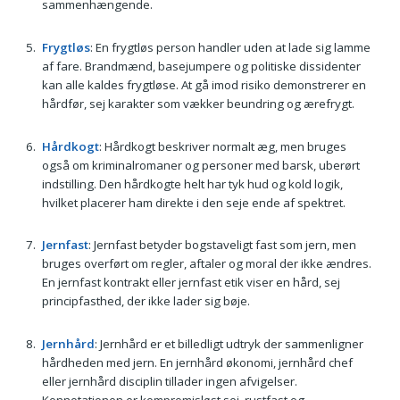
sammenhængende.
Frygtløs
: En frygtløs person handler uden at lade sig lamme
af fare. Brandmænd, basejumpere og politiske dissidenter
kan alle kaldes frygtløse. At gå imod risiko demonstrerer en
hårdfør, sej karakter som vækker beundring og ærefrygt.
Hårdkogt
: Hårdkogt beskriver normalt æg, men bruges
også om kriminalromaner og personer med barsk, uberørt
indstilling. Den hårdkogte helt har tyk hud og kold logik,
hvilket placerer ham direkte i den seje ende af spektret.
Jernfast
: Jernfast betyder bogstaveligt fast som jern, men
bruges overført om regler, aftaler og moral der ikke ændres.
En jernfast kontrakt eller jernfast etik viser en hård, sej
principfasthed, der ikke lader sig bøje.
Jernhård
: Jernhård er et billedligt udtryk der sammenligner
hårdheden med jern. En jernhård økonomi, jernhård chef
eller jernhård disciplin tillader ingen afvigelser.