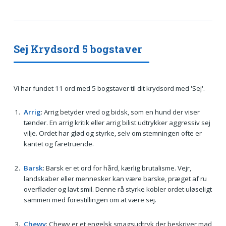
Sej Krydsord 5 bogstaver
Vi har fundet 11 ord med 5 bogstaver til dit krydsord med 'Sej'.
Arrig
: Arrig betyder vred og bidsk, som en hund der viser
tænder. En arrig kritik eller arrig bilist udtrykker aggressiv sej
vilje. Ordet har glød og styrke, selv om stemningen ofte er
kantet og faretruende.
Barsk
: Barsk er et ord for hård, kærlig brutalisme. Vejr,
landskaber eller mennesker kan være barske, præget af ru
overflader og lavt smil. Denne rå styrke kobler ordet uløseligt
sammen med forestillingen om at være sej.
Chewy
: Chewy er et engelsk smagsudtryk der beskriver mad