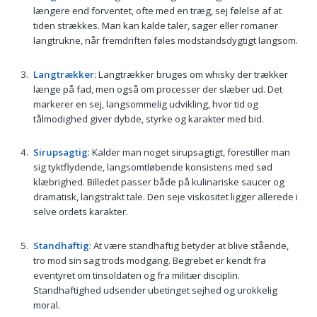
længere end forventet, ofte med en træg, sej følelse af at
tiden strækkes. Man kan kalde taler, sager eller romaner
langtrukne, når fremdriften føles modstandsdygtigt langsom.
Langtrækker
: Langtrækker bruges om whisky der trækker
længe på fad, men også om processer der slæber ud. Det
markerer en sej, langsommelig udvikling, hvor tid og
tålmodighed giver dybde, styrke og karakter med bid.
Sirupsagtig
: Kalder man noget sirupsagtigt, forestiller man
sig tyktflydende, langsomtløbende konsistens med sød
klæbrighed. Billedet passer både på kulinariske saucer og
dramatisk, langstrakt tale. Den seje viskositet ligger allerede i
selve ordets karakter.
Standhaftig
: At være standhaftig betyder at blive stående,
tro mod sin sag trods modgang. Begrebet er kendt fra
eventyret om tinsoldaten og fra militær disciplin.
Standhaftighed udsender ubetinget sejhed og urokkelig
moral.