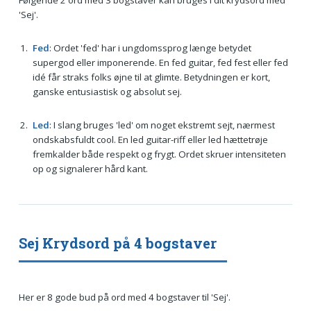
Følgende 2 ord med 3 bogstaver kan bruges i dit krydsord med
'Sej'.
Fed
: Ordet 'fed' har i ungdomssprog længe betydet
supergod eller imponerende. En fed guitar, fed fest eller fed
idé får straks folks øjne til at glimte. Betydningen er kort,
ganske entusiastisk og absolut sej.
Led
: I slang bruges 'led' om noget ekstremt sejt, nærmest
ondskabsfuldt cool. En led guitar-riff eller led hættetrøje
fremkalder både respekt og frygt. Ordet skruer intensiteten
op og signalerer hård kant.
Sej Krydsord på 4 bogstaver
Her er 8 gode bud på ord med 4 bogstaver til 'Sej'.