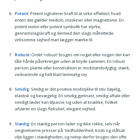
Potent
: Potent signalerer kraft til at virke effektivt, hvad
enten det gælder medicin, maskiner eller magnetisme. En
potent motor eller potent symbolik har styrke,
gennemslagskraft og dermed den slags målrettede,
virksomme sejhed man lægger mærke til.
Robust
: Ordet 'robust' bruges om noget eller nogen der kan
tåle hårde påvirkninger uden at bryde sammen. En robust
person, plante eller konstruktion er modstandsdygtig, stærk,
vedvarende og helt klart temmelig sej.
Smidig
: Smidig er det positive modstykke til stiv: bøjelig,
elastisk og bevægelig. En smidig gymnast, smidig aftale eller
smidigt læder kan tilpasse sig uden at knække, hvilket
afslører en slags fleksibel, elegant sejhed.
Stædig
: En stædig person lader sig ikke rokke, selv når
omgivelserne presser på. Vedholdenhed, trods og stålsat
vilje ligger i stædigheden, og netop derfor bruges den ofte