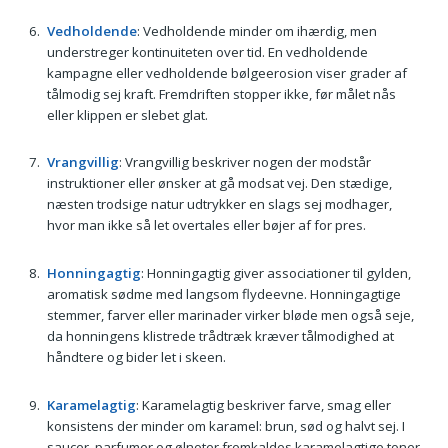
Vedholdende
: Vedholdende minder om ihærdig, men
understreger kontinuiteten over tid. En vedholdende
kampagne eller vedholdende bølgeerosion viser grader af
tålmodig sej kraft. Fremdriften stopper ikke, før målet nås
eller klippen er slebet glat.
Vrangvillig
: Vrangvillig beskriver nogen der modstår
instruktioner eller ønsker at gå modsat vej. Den stædige,
næsten trodsige natur udtrykker en slags sej modhager,
hvor man ikke så let overtales eller bøjer af for pres.
Honningagtig
: Honningagtig giver associationer til gylden,
aromatisk sødme med langsom flydeevne. Honningagtige
stemmer, farver eller marinader virker bløde men også seje,
da honningens klistrede trådtræk kræver tålmodighed at
håndtere og bider let i skeen.
Karamelagtig
: Karamelagtig beskriver farve, smag eller
konsistens der minder om karamel: brun, sød og halvt sej. I
saucer, parfumer og ølnoter fremkaldes karamelagtige toner