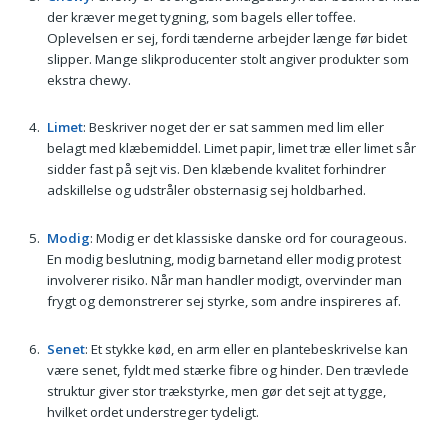
der kræver meget tygning, som bagels eller toffee.
Oplevelsen er sej, fordi tænderne arbejder længe før bidet
slipper. Mange slikproducenter stolt angiver produkter som
ekstra chewy.
Limet
: Beskriver noget der er sat sammen med lim eller
belagt med klæbemiddel. Limet papir, limet træ eller limet sår
sidder fast på sejt vis. Den klæbende kvalitet forhindrer
adskillelse og udstråler obsternasig sej holdbarhed.
Modig
: Modig er det klassiske danske ord for courageous.
En modig beslutning, modig barnetand eller modig protest
involverer risiko. Når man handler modigt, overvinder man
frygt og demonstrerer sej styrke, som andre inspireres af.
Senet
: Et stykke kød, en arm eller en plantebeskrivelse kan
være senet, fyldt med stærke fibre og hinder. Den trævlede
struktur giver stor trækstyrke, men gør det sejt at tygge,
hvilket ordet understreger tydeligt.