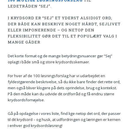
100 MULIGE LØSNINGSFORSLAG
TIL
LEDETRÅDEN “SEJ”.
I KRYDSORD ER “SEJ” ET YDERST ALSIDIGT ORD,
DER BÅDE KAN BESKRIVE NOGET HÅRDT, SEJLIVET
ELLER IMPONERENDE – OG NETOP DEN
FLEKSIBILITET GØR DET TIL ET POPULÆRT VALG I
MANGE GÅDER
Det korte format og de mange betydningsnuancer gør “Sej”
oplagt i både små og store krydsordsskemaer.
For hver af de 100 løsningsforslag har vi udarbejdet en
fyldestgørende beskrivelse, så du ikke bare finder det rette ord,
men også bliver klogere på dets oprindelse, brug og kontekst.
På den måde kan du udvide dit ordforråd og få endnu større
krydsordsfornøjelse.
Gå på opdagelse i vores liste, find lige netop det ord, der passer
til dit krydsord – og husk, at udfordringen og læringen er kernen
i enhver god krydsordsløsning!