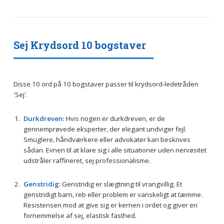
Sej Krydsord 10 bogstaver
Disse 10 ord på 10 bogstaver passer til krydsord-ledetråden
'Sej'.
Durkdreven
: Hvis nogen er durkdreven, er de
gennemprøvede eksperter, der elegant undviger fejl.
Smuglere, håndværkere eller advokater kan beskrives
sådan. Evnen til at klare sig i alle situationer uden nervøsitet
udstråler raffineret, sej professionalisme.
Genstridig
: Genstridig er slægtning til vrangvillig. Et
genstridigt barn, reb eller problem er vanskeligt at tæmme.
Resistensen mod at give sig er kernen i ordet og giver en
fornemmelse af sej, elastisk fasthed.