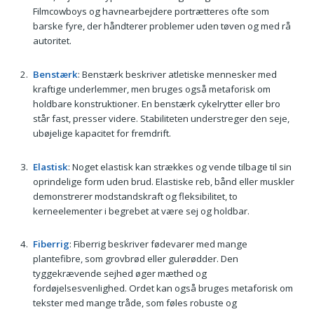
Filmcowboys og havnearbejdere portrætteres ofte som
barske fyre, der håndterer problemer uden tøven og med rå
autoritet.
Benstærk
: Benstærk beskriver atletiske mennesker med
kraftige underlemmer, men bruges også metaforisk om
holdbare konstruktioner. En benstærk cykelrytter eller bro
står fast, presser videre. Stabiliteten understreger den seje,
ubøjelige kapacitet for fremdrift.
Elastisk
: Noget elastisk kan strækkes og vende tilbage til sin
oprindelige form uden brud. Elastiske reb, bånd eller muskler
demonstrerer modstandskraft og fleksibilitet, to
kerneelementer i begrebet at være sej og holdbar.
Fiberrig
: Fiberrig beskriver fødevarer med mange
plantefibre, som grovbrød eller gulerødder. Den
tyggekrævende sejhed øger mæthed og
fordøjelsesvenlighed. Ordet kan også bruges metaforisk om
tekster med mange tråde, som føles robuste og