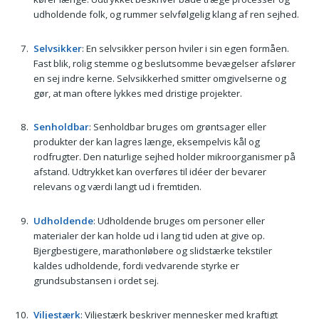
udholdende folk, og rummer selvfølgelig klang af ren sejhed.
Selvsikker
: En selvsikker person hviler i sin egen formåen.
Fast blik, rolig stemme og beslutsomme bevægelser afslører
en sej indre kerne. Selvsikkerhed smitter omgivelserne og
gør, at man oftere lykkes med dristige projekter.
Senholdbar
: Senholdbar bruges om grøntsager eller
produkter der kan lagres længe, eksempelvis kål og
rodfrugter. Den naturlige sejhed holder mikroorganismer på
afstand. Udtrykket kan overføres til idéer der bevarer
relevans og værdi langt ud i fremtiden.
Udholdende
: Udholdende bruges om personer eller
materialer der kan holde ud i lang tid uden at give op.
Bjergbestigere, marathonløbere og slidstærke tekstiler
kaldes udholdende, fordi vedvarende styrke er
grundsubstansen i ordet sej.
Viljestærk
: Viljestærk beskriver mennesker med kraftigt