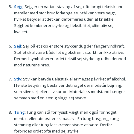
Sejg
: Sejg er en variantstaving af sej, ofte brugt teknisk om
metaller med stor brudforlængelse. Stål kan være sejgt,
hvilket betyder at det kan deformeres uden at knække.
Sejghed kombinerer styrke og fleksibilitet, ultimativ sej
kvalitet.
Sejl
: Sejl på et skib er store stykker dug der fanger vindkraft.
Stoffet skal være både let og ekstremt stærkt for ikke at rive.
Dermed symboliserer ordet tekstil sej styrke og udholdenhed
mod naturens pres.
Stiv
: Stiv kan betyde uelastisk eller meget påvirket af alkohol.
I første betydning beskriver det noget der modstår bøjning,
som stive sejl eller stiv karton. Materialets modstand hænger
sammen med en særlig slags sej styrke.
Tung
: Tung kan stå for fysisk vægt, men også for noget
mentalt eller atmosfærisk massivt. En tung basgang, tung
stemning eller tung last kræver styrke at bære. Derfor
forbindes ordet ofte med sej styrke.