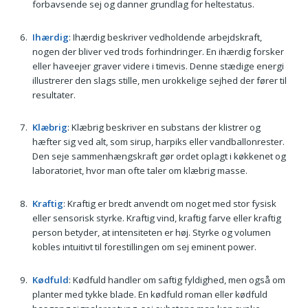
forbavsende sej og danner grundlag for heltestatus.
Ihærdig
: Ihærdig beskriver vedholdende arbejdskraft,
nogen der bliver ved trods forhindringer. En ihærdig forsker
eller haveejer graver videre i timevis. Denne stædige energi
illustrerer den slags stille, men urokkelige sejhed der fører til
resultater.
Klæbrig
: Klæbrig beskriver en substans der klistrer og
hæfter sig ved alt, som sirup, harpiks eller vandballonrester.
Den seje sammenhængskraft gør ordet oplagt i køkkenet og
laboratoriet, hvor man ofte taler om klæbrig masse.
Kraftig
: Kraftig er bredt anvendt om noget med stor fysisk
eller sensorisk styrke. Kraftig vind, kraftig farve eller kraftig
person betyder, at intensiteten er høj. Styrke og volumen
kobles intuitivt til forestillingen om sej eminent power.
Kødfuld
: Kødfuld handler om saftig fyldighed, men også om
planter med tykke blade. En kødfuld roman eller kødfuld