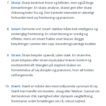
Skarp
: Skarp beskriver knive og billeder, men også kloge
bemærkninger. En skarp analyse, skarpt grin eller skarp
chilismag bider fra sig. Den kantede intensitet er uløseligt
forbundet med sej fremtoning og præcision.
Smart
: Det korte ord 'smart' dækker både kvik intelligens og
moderigtig fremtoning. En smart løsning er snedig og
effektiv, mens en smart frakke viser klasse. Begge
betydninger rummer den seje, beundringsværdige kvalitet.
Stram
: Stram betyder spændt, uden slæk. En stram line,
stram tidsplan eller stram muskulatur kræver kontrol og
modstandskraft. Manglen på slaphed skaber en
fornemmelse af sej disciplin og præcision, hvor alt holdes
velfungerende.
Stærk
: Stærk er måske den mest indlysende synonym til sej.
Stærk kan handle om muskler, smag eller følelser. Uanset om
det beskriver chili, kærlighed eller olympisk vægtløftning,
fremmaner ordet fortællingen om rå, robust sejhed.