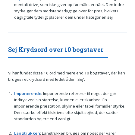
mentalt drive, som ikke giver op før målet er nået. Den indre
styrke gør dem modstandsdygtige over for pres, hvilket i
daglig tale tydeligt placerer dem under kategorien sej.
Sej Krydsord over 10 bogstaver
Vi har fundet disse 16 ord med mere end 10 bogstaver, der kan
bruges i et krydsord med ledetråden 'Sej':
Imponerende
: Imponerende refererer til noget der gør
indtryk ved sin størrelse, kunnen eller skønhed. En
imponerende præstation, skyline eller tabel formidler styrke.
Den stærke effekt tilskrives ofte skjult sejhed, der sætter
standarden højere end vanligt.
Langtrukken
: Langtrukken bruges om noget der varer