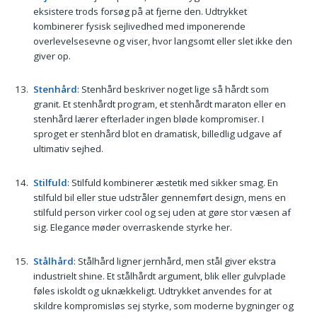
eksistere trods forsøg på at fjerne den. Udtrykket
kombinerer fysisk sejlivedhed med imponerende
overlevelsesevne og viser, hvor langsomt eller slet ikke den
giver op.
Stenhård
: Stenhård beskriver noget lige så hårdt som
granit. Et stenhårdt program, et stenhårdt maraton eller en
stenhård lærer efterlader ingen bløde kompromiser. I
sproget er stenhård blot en dramatisk, billedlig udgave af
ultimativ sejhed.
Stilfuld
: Stilfuld kombinerer æstetik med sikker smag. En
stilfuld bil eller stue udstråler gennemført design, mens en
stilfuld person virker cool og sej uden at gøre stor væsen af
sig. Elegance møder overraskende styrke her.
Stålhård
: Stålhård ligner jernhård, men stål giver ekstra
industrielt shine. Et stålhårdt argument, blik eller gulvplade
føles iskoldt og uknækkeligt. Udtrykket anvendes for at
skildre kompromisløs sej styrke, som moderne bygninger og