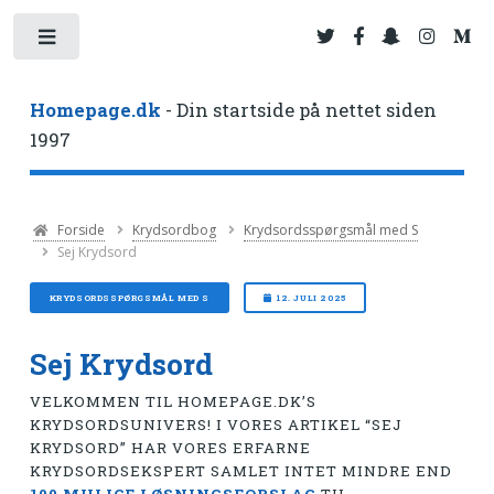
Toggle
Homepage.dk
- Din startside på nettet siden
1997
Forside
Krydsordbog
Krydsordsspørgsmål med S
Sej Krydsord
KRYDSORDSSPØRGSMÅL MED S
12. JULI 2025
Sej Krydsord
VELKOMMEN TIL HOMEPAGE.DK’S
KRYDSORDSUNIVERS! I VORES ARTIKEL “SEJ
KRYDSORD” HAR VORES ERFARNE
KRYDSORDSEKSPERT SAMLET INTET MINDRE END