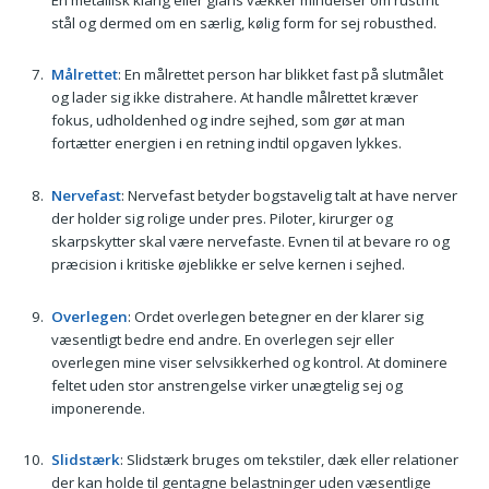
stål og dermed om en særlig, kølig form for sej robusthed.
Målrettet
: En målrettet person har blikket fast på slutmålet
og lader sig ikke distrahere. At handle målrettet kræver
fokus, udholdenhed og indre sejhed, som gør at man
fortætter energien i en retning indtil opgaven lykkes.
Nervefast
: Nervefast betyder bogstavelig talt at have nerver
der holder sig rolige under pres. Piloter, kirurger og
skarpskytter skal være nervefaste. Evnen til at bevare ro og
præcision i kritiske øjeblikke er selve kernen i sejhed.
Overlegen
: Ordet overlegen betegner en der klarer sig
væsentligt bedre end andre. En overlegen sejr eller
overlegen mine viser selvsikkerhed og kontrol. At dominere
feltet uden stor anstrengelse virker unægtelig sej og
imponerende.
Slidstærk
: Slidstærk bruges om tekstiler, dæk eller relationer
der kan holde til gentagne belastninger uden væsentlige