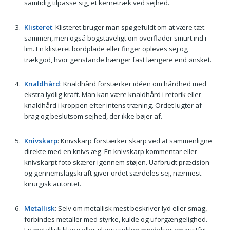
samtidig tilpasse sig, et kernetræk ved sejhed.
Klisteret
: Klisteret bruger man spøgefuldt om at være tæt
sammen, men også bogstaveligt om overflader smurt ind i
lim. En klisteret bordplade eller finger opleves sej og
trækgod, hvor genstande hænger fast længere end ønsket.
Knaldhård
: Knaldhård forstærker idéen om hårdhed med
ekstra lydlig kraft. Man kan være knaldhård i retorik eller
knaldhård i kroppen efter intens træning. Ordet lugter af
brag og beslutsom sejhed, der ikke bøjer af.
Knivskarp
: Knivskarp forstærker skarp ved at sammenligne
direkte med en knivs æg. En knivskarp kommentar eller
knivskarpt foto skærer igennem støjen. Uafbrudt præcision
og gennemslagskraft giver ordet særdeles sej, nærmest
kirurgisk autoritet.
Metallisk
: Selv om metallisk mest beskriver lyd eller smag,
forbindes metaller med styrke, kulde og uforgængelighed.
En metallisk klang eller glans vækker mindelser om rustfrit