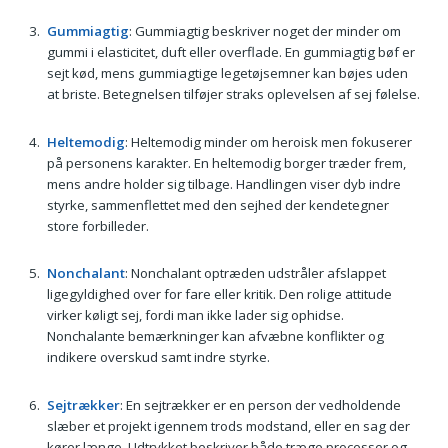
Gummiagtig
: Gummiagtig beskriver noget der minder om
gummi i elasticitet, duft eller overflade. En gummiagtig bøf er
sejt kød, mens gummiagtige legetøjsemner kan bøjes uden
at briste. Betegnelsen tilføjer straks oplevelsen af sej følelse.
Heltemodig
: Heltemodig minder om heroisk men fokuserer
på personens karakter. En heltemodig borger træder frem,
mens andre holder sig tilbage. Handlingen viser dyb indre
styrke, sammenflettet med den sejhed der kendetegner
store forbilleder.
Nonchalant
: Nonchalant optræden udstråler afslappet
ligegyldighed over for fare eller kritik. Den rolige attitude
virker køligt sej, fordi man ikke lader sig ophidse.
Nonchalante bemærkninger kan afvæbne konflikter og
indikere overskud samt indre styrke.
Sejtrækker
: En sejtrækker er en person der vedholdende
slæber et projekt igennem trods modstand, eller en sag der
kører længe. Udtrykket beskriver både træge processer og