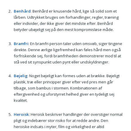
Benhård
: Benhård er knusende hård, lige så solid som et
lårben. Udtrykket bruges om forhandlinger, regler, træning
eller individer, der ikke giver det mindste efter. Benhård
betyder ubøjeligt sej på den mest kompromisløse måde.
Bramfri
: En bramfri person taler uden omsvøb, siger tingene
direkte. Denne ærlige ligefremhed kan føles hård men også
forfriskende sej, fordi bramfriheden demonstrerer mod til at
stå ved sit synspunkt uden pynt eller undskyldninger.
Bøjelig
: Noget bøjeligt kan formes uden at brække. Bøjeligt
plastik, træ eller principper giver efter ved pres men går
tilbage, som bambus i stormen. Kombinationen af
eftergivenhed og uforstyrret helhed giver en tydeligt sej
kvalitet.
Heroisk
: Heroisk beskriver handlinger der overstiger normal
pligt og indebærer stor risiko for at redde andre. Den
heroiske indsats i myter, film og virkelighed er altid