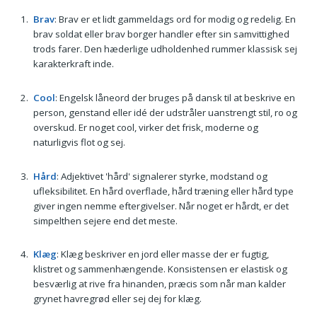
Brav
: Brav er et lidt gammeldags ord for modig og redelig. En
brav soldat eller brav borger handler efter sin samvittighed
trods farer. Den hæderlige udholdenhed rummer klassisk sej
karakterkraft inde.
Cool
: Engelsk låneord der bruges på dansk til at beskrive en
person, genstand eller idé der udstråler uanstrengt stil, ro og
overskud. Er noget cool, virker det frisk, moderne og
naturligvis flot og sej.
Hård
: Adjektivet 'hård' signalerer styrke, modstand og
ufleksibilitet. En hård overflade, hård træning eller hård type
giver ingen nemme eftergivelser. Når noget er hårdt, er det
simpelthen sejere end det meste.
Klæg
: Klæg beskriver en jord eller masse der er fugtig,
klistret og sammenhængende. Konsistensen er elastisk og
besværlig at rive fra hinanden, præcis som når man kalder
grynet havregrød eller sej dej for klæg.