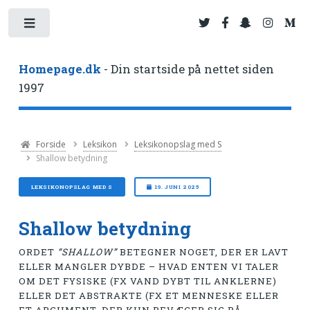
Toggle
Homepage.dk
- Din startside på nettet siden
1997
Forside
Leksikon
Leksikonopslag med S
Shallow betydning
LEKSIKONOPSLAG MED S
19. JUNI 2025
Shallow betydning
ORDET
“SHALLOW”
BETEGNER NOGET, DER ER LAVT
ELLER MANGLER DYBDE – HVAD ENTEN VI TALER
OM DET FYSISKE (FX VAND DYBT TIL ANKLERNE)
ELLER DET ABSTRAKTE (FX ET MENNESKE ELLER