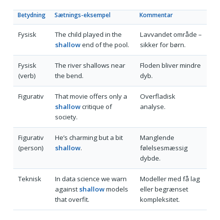
Betydning
Sætnings-eksempel
Kommentar
Fysisk
The child played in the
Lavvandet område –
shallow
end of the pool.
sikker for børn.
Fysisk
The river shallows near
Floden bliver mindre
(verb)
the bend.
dyb.
Figurativ
That movie offers only a
Overfladisk
shallow
critique of
analyse.
society.
Figurativ
He’s charming but a bit
Manglende
(person)
shallow
.
følelsesmæssig
dybde.
Teknisk
In data science we warn
Modeller med få lag
against
shallow
models
eller begrænset
that overfit.
kompleksitet.