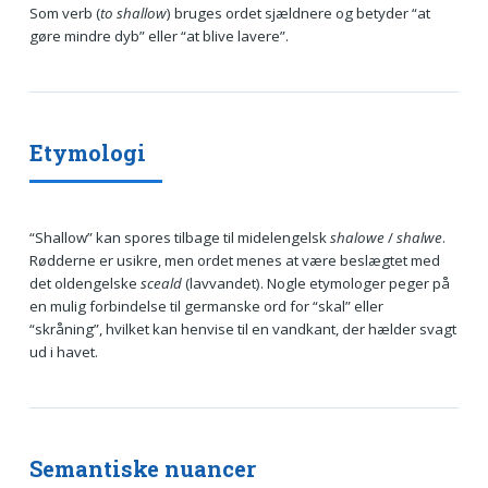
Som verb (
to shallow
) bruges ordet sjældnere og betyder “at
gøre mindre dyb” eller “at blive lavere”.
Etymologi
“Shallow” kan spores tilbage til midelengelsk
shalowe
/
shalwe
.
Rødderne er usikre, men ordet menes at være beslægtet med
det oldengelske
sceald
(lavvandet). Nogle etymologer peger på
en mulig forbindelse til germanske ord for “skal” eller
“skråning”, hvilket kan henvise til en vandkant, der hælder svagt
ud i havet.
Semantiske nuancer