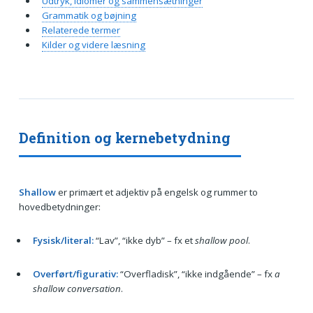
Udtryk, idiomer og sammensætninger
Grammatik og bøjning
Relaterede termer
Kilder og videre læsning
Definition og kernebetydning
Shallow
er primært et adjektiv på engelsk og rummer to
hovedbetydninger:
Fysisk/literal:
“Lav”, “ikke dyb” – fx et
shallow pool
.
Overført/figurativ:
“Overfladisk”, “ikke indgående” – fx
a
shallow conversation
.