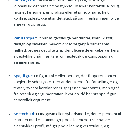
idiomatisk: det har sit modstykket i. Marker kontekstuel brug,
hvor et fænomen, en praksis eller et princip har et helt
konkret sidestykke et andet sted, så sammenligningen bliver
snæver og præcis.
Pendantpar
: Et par af gensidige pendanter, især i kunst,
design og smykker. Selvom ordet peger på parret som
helhed, bruges det ofte til at identificere de enkelte værkers
sidestykker, når man taler om æstetisk og kompositorisk
sammenhæng.
Spejlfigur
: En figur, rolle eller person, der fungerer som et
spejlende sidestykke til en anden. Kendt fra fortællinger og
teater, hvor to karakterer er spejlende modparter, men også
fra retorik og argumentation, hvor en idé har sin spejlfigur i
et parallelt argument.
Søsterblad
: Et magasin eller nyhedsmedie, der er pendant til
et andet medie i samme gruppe eller niche. Fremhæver
sidestykke i profil, målgruppe eller udgiverstruktur, og