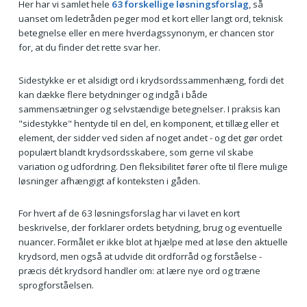
Her har vi samlet hele
63 forskellige løsningsforslag
, så
uanset om ledetråden peger mod et kort eller langt ord, teknisk
betegnelse eller en mere hverdagssynonym, er chancen stor
for, at du finder det rette svar her.
Sidestykke er et alsidigt ord i krydsordssammenhæng, fordi det
kan dække flere betydninger og indgå i både
sammensætninger og selvstændige betegnelser. I praksis kan
"sidestykke" hentyde til en del, en komponent, et tillæg eller et
element, der sidder ved siden af noget andet - og det gør ordet
populært blandt krydsordsskabere, som gerne vil skabe
variation og udfordring. Den fleksibilitet fører ofte til flere mulige
løsninger afhængigt af konteksten i gåden.
For hvert af de 63 løsningsforslag har vi lavet en kort
beskrivelse, der forklarer ordets betydning, brug og eventuelle
nuancer. Formålet er ikke blot at hjælpe med at løse den aktuelle
krydsord, men også at udvide dit ordforråd og forståelse -
præcis dét krydsord handler om: at lære nye ord og træne
sprogforståelsen.