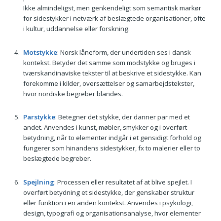
Ikke almindeligst, men genkendeligt som semantisk markør
for sidestykker i netværk af beslægtede organisationer, ofte
i kultur, uddannelse eller forskning.
Motstykke
: Norsk låneform, der undertiden ses i dansk
kontekst. Betyder det samme som modstykke og bruges i
tværskandinaviske tekster til at beskrive et sidestykke. Kan
forekomme i kilder, oversættelser og samarbejdstekster,
hvor nordiske begreber blandes.
Parstykke
: Betegner det stykke, der danner par med et
andet. Anvendes i kunst, møbler, smykker og i overført
betydning, når to elementer indgår i et gensidigt forhold og
fungerer som hinandens sidestykker, fx to malerier eller to
beslægtede begreber.
Spejlning
: Processen eller resultatet af at blive spejlet. I
overført betydning et sidestykke, der genskaber struktur
eller funktion i en anden kontekst. Anvendes i psykologi,
design, typografi og organisationsanalyse, hvor elementer