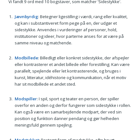
Vi fandt 9 ord med 10 bogstaver, som matcher 'Sidestykke'.
Jævnbyrdig
: Betegner ligestilling i værdi, rang eller kvalitet,
og kan i substantiveret form pege på en, der udgør et
sidestykke. Anvendes i vurderinger af personer, hold,
institutioner og ideer, hvor parterne anses for at være på
samme niveau og matchende.
Modbillede
: Billedligt eller konkret sidestykke, der afspejler
eller kontrasterer et andet billede eller forestilling. Kan være
parallelt, spejlende eller let kontrasterende, og bruges i
kunst, litteratur, idéhistorie og kommunikation, når et motiv
har sit modbillede et andet sted.
Modspiller
: I spil, sport og teater en person, der spiller
overfor en anden og derfor fungerer som sidestykke i rollen.
Kan også være en samarbejdende modpart, der ved sin
position og funktion danner pendang og gør helheden
meningsfuld gennem spejling.
Modstykket
: Bestemt form af modstykke, ofte brugt