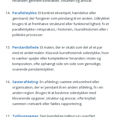
hinanden gennem kontrakter, volumen og ansvar.
Parallelstykke
: Et konkret eksempel, hændelse eller
genstand, der fungerer som pendang til en anden. Udtrykket
bruges til at fremhæve strukturel eller funktionel lighed, fx et
parallelstykke i retspraksis, i historien, i kunsthistorien eller i
politiske processer.
Pendantbillede
: Et maleri, der er skabt som del af et par
med et andet maleri. Klassisk kunsthistorisk sidestykke, hvor
to værker spejler eller kompletterer hinanden i motiv og
komposition, ofte ophængt side om side som gensidige,
svarende pendantstykker.
Søsterafdeling
: En afdeling i samme virksomhed eller
organisation, der er pendant til en anden afdeling, fx i en
anden region. Bruges til at beskrive sidestykker med
tilsvarende opgaver, struktur og ansvar, ofte knyttet
sammen i netværk eller fælles rapportering.
Tvillingesøster
: Den kvindelige tvilling og i overført