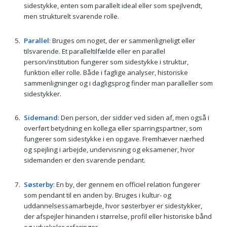
sidestykke, enten som parallelt ideal eller som spejlvendt,
men strukturelt svarende rolle.
Parallel
: Bruges om noget, der er sammenligneligt eller
tilsvarende. Et paralleltilfælde eller en parallel
person/institution fungerer som sidestykke i struktur,
funktion eller rolle. Både i faglige analyser, historiske
sammenligninger og i dagligsprog finder man paralleller som
sidestykker.
Sidemand
: Den person, der sidder ved siden af, men også i
overført betydning en kollega eller sparringspartner, som
fungerer som sidestykke i en opgave. Fremhæver nærhed
og spejling i arbejde, undervisning og eksamener, hvor
sidemanden er den svarende pendant.
Søsterby
: En by, der gennem en officiel relation fungerer
som pendant til en anden by. Bruges i kultur- og
uddannelsessamarbejde, hvor søsterbyer er sidestykker,
der afspejler hinanden i størrelse, profil eller historiske bånd