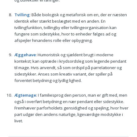
og udveksler erfaringer.
Tvilling
: Både biologisk og metaforisk om en, der er næsten
identisk eller stærkt beslægtet med en anden. En
tvillingfunktion, tvillingby eller tvillingeorganisation kan
fungere som sidestykke, hvor to enheder følges ad og
afspejler hinandens rolle eller opbygning.
Æggehave
: Humoristisk og sjældent brugt i moderne
kontekst; kan optræde i krydsordsleg som legende pendant
til mage. Hvis anvendt, så som ordspil på parrelationer og
sidestykker. Anses som kreativ variant, der spiller på
forventet betydning og lydlig lighed.
Ægtemage
: I familiesprog den person, man er gift med, men
også i overført betydning en nær pendant eller sidestykke.
Fremhæver parforholdets gensidighed og spejling, hvor hver
part udgør den andens naturlige, ligeværdige modstykke i
livet.