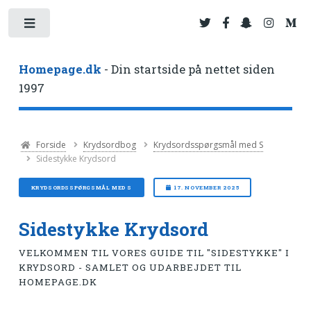
Toggle
Homepage.dk
- Din startside på nettet siden
1997
Forside
Krydsordbog
Krydsordsspørgsmål med S
Sidestykke Krydsord
KRYDSORDSSPØRGSMÅL MED S
17. NOVEMBER 2025
Sidestykke Krydsord
VELKOMMEN TIL VORES GUIDE TIL "SIDESTYKKE" I
KRYDSORD - SAMLET OG UDARBEJDET TIL
HOMEPAGE.DK