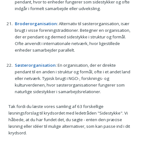
pendant, hvor to enheder fungerer som sidestykker og ofte
indgår i formelt samarbejde eller udveksling.
Broderorganisation
: Alternativ til søsterorganisation, især
brugt i visse foreningstraditioner. Betegner en organisation,
der er pendant og dermed sidestykke i struktur og formål.
Ofte anvendt i internationale netværk, hvor ligestillede
enheder samarbejder parallelt.
Søsterorganisation
: En organisation, der er direkte
pendant til en anden i struktur og formål, ofte i et andet land
eller netværk. Typisk brugt i NGO-, forsknings- og
kulturverdenen, hvor søsterorganisationer fungerer som
naturlige sidestykker i samarbejdsrelationer.
Tak fordi du læste vores samling af 63 forskellige
løsningsforslag til krydsordet med ledetråden "Sidestykke". Vi
håbede, at du har fundet det, du søgte - enten den præcise
løsning eller idéer til mulige alternativer, som kan passe ind i dit
krydsord.