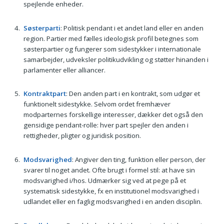
spejlende enheder.
Søsterparti
: Politisk pendant i et andet land eller en anden
region. Partier med fælles ideologisk profil betegnes som
søsterpartier og fungerer som sidestykker i internationale
samarbejder, udveksler politikudvikling og støtter hinanden i
parlamenter eller alliancer.
Kontraktpart
: Den anden part i en kontrakt, som udgør et
funktionelt sidestykke. Selvom ordet fremhæver
modparternes forskellige interesser, dækker det også den
gensidige pendant-rolle: hver part spejler den anden i
rettigheder, pligter og juridisk position.
Modsvarighed
: Angiver den ting, funktion eller person, der
svarer til noget andet. Ofte brugt i formel stil: at have sin
modsvarighed i/hos. Udmærker sig ved at pege på et
systematisk sidestykke, fx en institutionel modsvarighed i
udlandet eller en faglig modsvarighed i en anden disciplin.