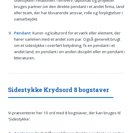
sidestykke i relationen. I erhverv, diplomati og projekter
bruges partner om den direkte pendant i et andet firma, land
eller team, der har tilsvarende ansvar, rolle og forpligtelser i
samarbejdet.
Pendant
: Kunst- og kulturord for et værk eller element, der
hører sammen med et andet som par. Også generelt brugt
om et sidestykke i overført betydning, fx en pendant i et
andet land, en pendant i en anden disciplin eller en pendant i
litteraturen.
Sidestykke Krydsord 8 bogstaver
Vi præsenterer her 10 ord med 8 bogstaver, der kan bruges til
'Sidestykke'.