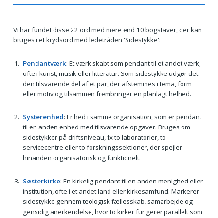
Vi har fundet disse 22 ord med mere end 10 bogstaver, der kan
bruges i et krydsord med ledetråden 'Sidestykke':
Pendantværk
: Et værk skabt som pendant til et andet værk,
ofte i kunst, musik eller litteratur. Som sidestykke udgør det
den tilsvarende del af et par, der afstemmes i tema, form
eller motiv og tilsammen frembringer en planlagt helhed.
Systerenhed
: Enhed i samme organisation, som er pendant
til en anden enhed med tilsvarende opgaver. Bruges om
sidestykker på driftsniveau, fx to laboratorier, to
servicecentre eller to forskningssektioner, der spejler
hinanden organisatorisk og funktionelt.
Søsterkirke
: En kirkelig pendant til en anden menighed eller
institution, ofte i et andet land eller kirkesamfund. Markerer
sidestykke gennem teologisk fællesskab, samarbejde og
gensidig anerkendelse, hvor to kirker fungerer parallelt som