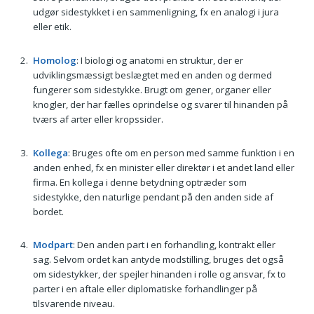
udgør sidestykket i en sammenligning, fx en analogi i jura
eller etik.
Homolog
: I biologi og anatomi en struktur, der er
udviklingsmæssigt beslægtet med en anden og dermed
fungerer som sidestykke. Brugt om gener, organer eller
knogler, der har fælles oprindelse og svarer til hinanden på
tværs af arter eller kropssider.
Kollega
: Bruges ofte om en person med samme funktion i en
anden enhed, fx en minister eller direktør i et andet land eller
firma. En kollega i denne betydning optræder som
sidestykke, den naturlige pendant på den anden side af
bordet.
Modpart
: Den anden part i en forhandling, kontrakt eller
sag. Selvom ordet kan antyde modstilling, bruges det også
om sidestykker, der spejler hinanden i rolle og ansvar, fx to
parter i en aftale eller diplomatiske forhandlinger på
tilsvarende niveau.