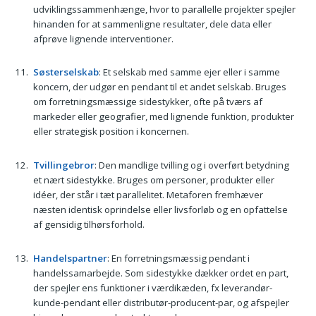
udviklingssammenhænge, hvor to parallelle projekter spejler
hinanden for at sammenligne resultater, dele data eller
afprøve lignende interventioner.
Søsterselskab
: Et selskab med samme ejer eller i samme
koncern, der udgør en pendant til et andet selskab. Bruges
om forretningsmæssige sidestykker, ofte på tværs af
markeder eller geografier, med lignende funktion, produkter
eller strategisk position i koncernen.
Tvillingebror
: Den mandlige tvilling og i overført betydning
et nært sidestykke. Bruges om personer, produkter eller
idéer, der står i tæt parallelitet. Metaforen fremhæver
næsten identisk oprindelse eller livsforløb og en opfattelse
af gensidig tilhørsforhold.
Handelspartner
: En forretningsmæssig pendant i
handelssamarbejde. Som sidestykke dækker ordet en part,
der spejler ens funktioner i værdikæden, fx leverandør-
kunde-pendant eller distributør-producent-par, og afspejler