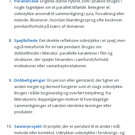
Parallelcase
: Engelsk-dansk hybrid, som i praksis bruges i
nogle fagmiljøer om et parallelt tilfælde. Betegner et
sidestykke anvendt til sammenligning i jura, forvaltning eller
metode. Illustrerer, hvordan blandingssprog ofte beskriver
pendantforhold på tværs af domæner.
Spejlbillede
: Det direkte refleksive sidestykke i et spejl, men
også metaforisk for en tæt pendant. Bruges om
dobbeltheder i litteratur, parallelle karakterer i film og
strukturer, der spejler hinanden i samfundsforhold,
institutioner eller samarbejdsrelationer.
Dobbeltgænger
: En person eller genstand, der ligner en
anden meget og dermed fungerer som et slags sidestykke.
Bruges i både bogstavelig og overført betydning, fra
litteraturens doppelgänger-motiver til hverdagslige
sammenligninger af næsten identiske løsninger eller
produkter.
Søsterprojekt
: Et projekt, der er pendant til et andet i mål,
metode eller kontekst. Udtrykker sidestykke i forsknings- og