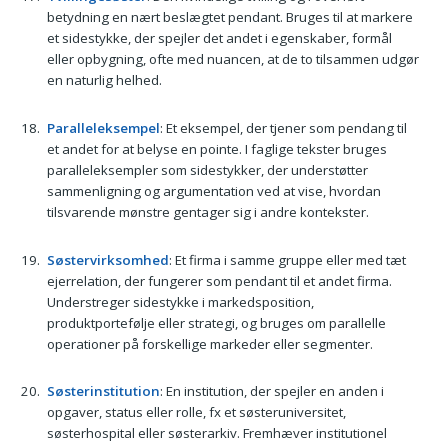
betydning en nært beslægtet pendant. Bruges til at markere
et sidestykke, der spejler det andet i egenskaber, formål
eller opbygning, ofte med nuancen, at de to tilsammen udgør
en naturlig helhed.
Paralleleksempel
: Et eksempel, der tjener som pendang til
et andet for at belyse en pointe. I faglige tekster bruges
paralleleksempler som sidestykker, der understøtter
sammenligning og argumentation ved at vise, hvordan
tilsvarende mønstre gentager sig i andre kontekster.
Søstervirksomhed
: Et firma i samme gruppe eller med tæt
ejerrelation, der fungerer som pendant til et andet firma.
Understreger sidestykke i markedsposition,
produktportefølje eller strategi, og bruges om parallelle
operationer på forskellige markeder eller segmenter.
Søsterinstitution
: En institution, der spejler en anden i
opgaver, status eller rolle, fx et søsteruniversitet,
søsterhospital eller søsterarkiv. Fremhæver institutionel