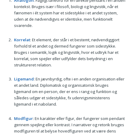
Analogon
: Fagligt låneord for en direkte pendant i en anden
kontekst. Bruges især i filosofi, biologi og lingvistik, når et
fænomen i ét system har et sidestykke i et andet system,
uden at de nødvendigvis er identiske, men funktionelt
svarende.
Korrelat
: Et element, der står i et bestemt, nødvendiggjort
forhold til et andet og dermed fungerer som sidestykke.
Bruges i semantik, logik og lingvistik, hvor et udtryk har et
korrelat, som spejler eller udfylder dets betydning i en
struktureret relation.
Ligemand
: En jævnbyrdig, ofte i en anden organisation eller
et andet land. Diplomatisk og organisatorisk bruges
ligemand om en person, der er ens i rang og funktion og
således udgør et sidestykke, fx udenrigsministerens
ligemand i et naboland.
Modfigur
: En karakter eller figur, der fungerer som pendant
gennem spejling eller kontrast. I narrativer og retorik bruges
modfiguren til at belyse hovedfiguren ved at være dens