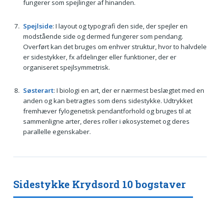
fungerer som spejlinger af hinanden.
Spejlside
: I layout og typografi den side, der spejler en
modstående side og dermed fungerer som pendang.
Overført kan det bruges om enhver struktur, hvor to halvdele
er sidestykker, fx afdelinger eller funktioner, der er
organiseret spejlsymmetrisk.
Søsterart
: I biologi en art, der er nærmest beslægtet med en
anden og kan betragtes som dens sidestykke. Udtrykket
fremhæver fylogenetisk pendantforhold og bruges til at
sammenligne arter, deres roller i økosystemet og deres
parallelle egenskaber.
Sidestykke Krydsord 10 bogstaver