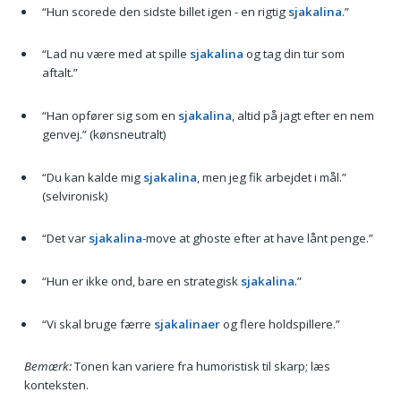
“Hun scorede den sidste billet igen - en rigtig
sjakalina
.”
“Lad nu være med at spille
sjakalina
og tag din tur som
aftalt.”
“Han opfører sig som en
sjakalina
, altid på jagt efter en nem
genvej.” (kønsneutralt)
“Du kan kalde mig
sjakalina
, men jeg fik arbejdet i mål.”
(selvironisk)
“Det var
sjakalina
-move at ghoste efter at have lånt penge.”
“Hun er ikke ond, bare en strategisk
sjakalina
.”
“Vi skal bruge færre
sjakalinaer
og flere holdspillere.”
Bemærk:
Tonen kan variere fra humoristisk til skarp; læs
konteksten.