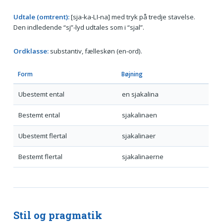
Udtale (omtrent):
[sja-ka-LI-na] med tryk på tredje stavelse.
Den indledende “sj”-lyd udtales som i “sjal”.
Ordklasse:
substantiv, fælleskøn (en-ord).
Form
Bøjning
Ubestemt ental
en sjakalina
Bestemt ental
sjakalinaen
Ubestemt flertal
sjakalinaer
Bestemt flertal
sjakalinaerne
Stil og pragmatik