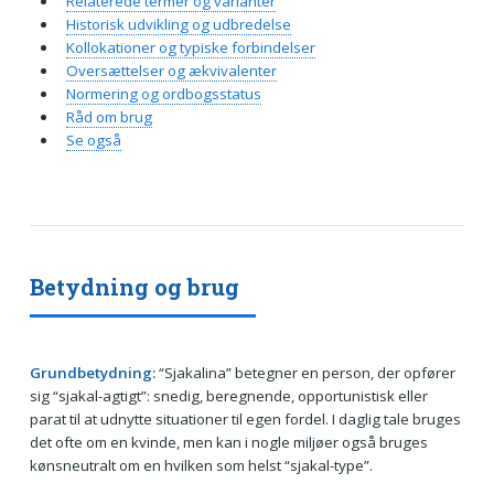
Relaterede termer og varianter
Historisk udvikling og udbredelse
Kollokationer og typiske forbindelser
Oversættelser og ækvivalenter
Normering og ordbogsstatus
Råd om brug
Se også
Betydning og brug
Grundbetydning:
“Sjakalina” betegner en person, der opfører
sig “sjakal-agtigt”: snedig, beregnende, opportunistisk eller
parat til at udnytte situationer til egen fordel. I daglig tale bruges
det ofte om en kvinde, men kan i nogle miljøer også bruges
kønsneutralt om en hvilken som helst “sjakal-type”.