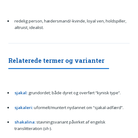
redelig person, hædersmand/-kvinde, loyal ven, holdspiller,
altruist, idealist.
Relaterede termer og varianter
sjakal:
grundordet; både dyret og overført “kynisk type”.
sjakaleri:
uformelt/muntert nydannet om “sjakal-adfærd”.
shakalina:
stavningsvariant påvirket af engelsk
translitteration (
sh
-).