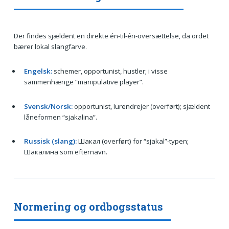
Der findes sjældent en direkte én-til-én-oversættelse, da ordet
bærer lokal slangfarve.
Engelsk:
schemer, opportunist, hustler; i visse
sammenhænge “manipulative player”.
Svensk/Norsk:
opportunist, lurendrejer (overført); sjældent
låneformen “sjakalina”.
Russisk (slang):
Шакал (overført) for “sjakal”-typen;
Шакалина som efternavn.
Normering og ordbogsstatus