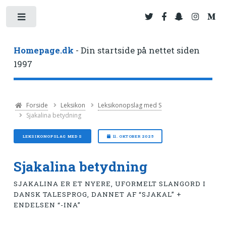
Toggle
Homepage.dk
- Din startside på nettet siden
1997
Forside
Leksikon
Leksikonopslag med S
Sjakalina betydning
LEKSIKONOPSLAG MED S
11. OKTOBER 2025
Sjakalina betydning
SJAKALINA ER ET NYERE, UFORMELT SLANGORD I
DANSK TALESPROG, DANNET AF “SJAKAL” +
ENDELSEN “-INA”