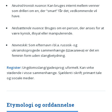
Neutral/ironisk nuance:
Kan bruges internt mellem venner
som drilleri om en, der “smart” får det, vedkommende vil
have.
Nedsættende nuance:
Bruges om en person, der anses for at
være kynisk, illoyal eller manipulerende.
Navneskik:
Som efternavn i bl.a. russisk- og
ukrainsksprogede sammenhænge (Шакалина) er det en
feminin form uden slangbetydning.
Register:
Ungdomsslang/gadesprog; uformelt. Kan virke
stødende i visse sammenhænge. Sjældent i skrift; primært tale
og sociale medier.
Etymologi og orddannelse