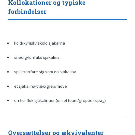
Kollokationer og typiske
forbindelser
kold/kynisk/iskold sjakalina
snedig/lurifaks sjakalina
spille/opføre sig som en sjakalina
et sjakalina-træk/greb/move
en hel flok sjakalinaer (om et team/gruppe i spøg)
Oversættelser og ækvivalenter