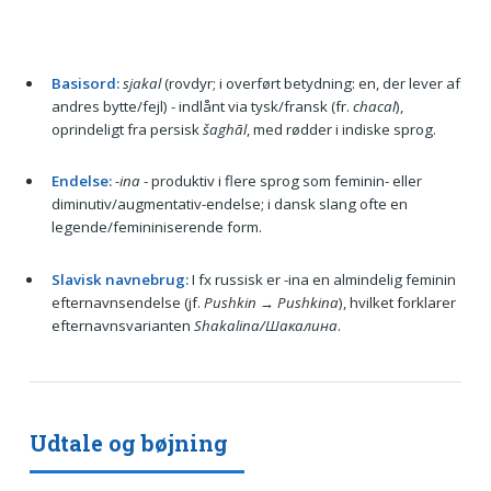
Basisord:
sjakal
(rovdyr; i overført betydning: en, der lever af
andres bytte/fejl) - indlånt via tysk/fransk (fr.
chacal
),
oprindeligt fra persisk
šaghāl
, med rødder i indiske sprog.
Endelse:
-ina
- produktiv i flere sprog som feminin- eller
diminutiv/augmentativ-endelse; i dansk slang ofte en
legende/femininiserende form.
Slavisk navnebrug:
I fx russisk er -ina en almindelig feminin
efternavnsendelse (jf.
Pushkin
→
Pushkina
), hvilket forklarer
efternavnsvarianten
Shakalina/Шакалина
.
Udtale og bøjning