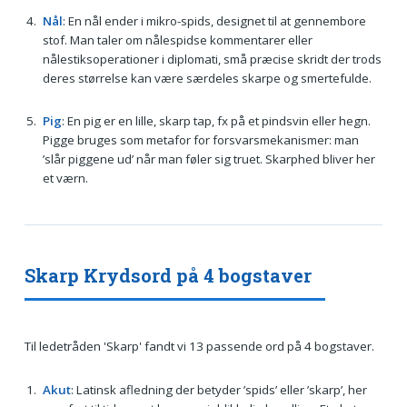
Nål
: En nål ender i mikro-spids, designet til at gennembore
stof. Man taler om nålespidse kommentarer eller
nålestiksoperationer i diplomati, små præcise skridt der trods
deres størrelse kan være særdeles skarpe og smertefulde.
Pig
: En pig er en lille, skarp tap, fx på et pindsvin eller hegn.
Pigge bruges som metafor for forsvarsmekanismer: man
’slår piggene ud’ når man føler sig truet. Skarphed bliver her
et værn.
Skarp Krydsord på 4 bogstaver
Til ledetråden 'Skarp' fandt vi 13 passende ord på 4 bogstaver.
Akut
: Latinsk afledning der betyder ’spids’ eller ’skarp’, her