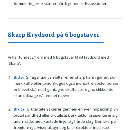
formuleringerne skærer hårdt gennem diskussionen.
Skarp Krydsord på 6 bogstaver
Vi har fundet 21 ord med 6 bogstaver til dit krydsord med
'Skarp'.
Bitter
: Smagsnuancen bitter er en skarp kant i ganen, som i
mørk kaffe eller tonic. Bruges også mentalt: en bitter person
er blevet skåret af gentagne skuffelser, og nu stikker de
skarpt tilbage når emnet nævnes.
Brutal
: Brutaliteten skærer gennem enhver indpakning. En
brutal sandhed eller brutalistisk arkitektur præsenterer sig
uden nåde, med kantede linjer og hårde slag. Den skarpe
fremtoning afviser alt pynt og taler direkte til instinktet.