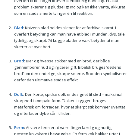
overført til tid: noget kræver øjeblikkelig handling. Et akut
problem skærer sig pludseligt ind og kan ikke vente, akkurat
som en spids smerte tvinger én til reaktion.
Blad
: Knivens blad holdes slebet for at forblive skarpt. I
overført betydning kan man have et blad i munden, dvs. tale
tydeligt og skarpt. ’At lægge bladene væk’ betyder at man
skærer alt pynt bort.
Brod
: Bier og hvepse stikker med en brod, der både
gennemborer hud og injicerer gift. Bibelsk bruges ’dødens
brod’ om den endelige, skarpe smerte. Brodden symboliserer
derfor den ultimative spidse effekt.
Dolk
: Den korte, spidse dolk er designet til stød – maksimal
skarphed i kompakt form. ’Dolken i ryggen’ bruges
metaforisk om forræderi, hvor et skarpt stik kommer uventet
og efterlader dybe sår i tilliden.
Ferm
: At være ferm er at være fingerfærdig og hurtig,
næsten knivskarp i bevægelse. En ferm kok hakker urter i