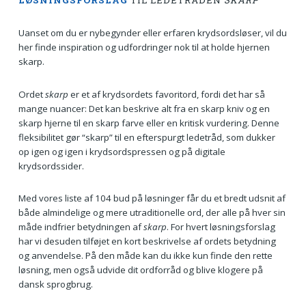
LØSNINGSFORSLAG
TIL LEDETRÅDEN
SKARP
Uanset om du er nybegynder eller erfaren krydsordsløser, vil du
her finde inspiration og udfordringer nok til at holde hjernen
skarp.
Ordet
skarp
er et af krydsordets favoritord, fordi det har så
mange nuancer: Det kan beskrive alt fra en skarp kniv og en
skarp hjerne til en skarp farve eller en kritisk vurdering. Denne
fleksibilitet gør “skarp” til en efterspurgt ledetråd, som dukker
op igen og igen i krydsordspressen og på digitale
krydsordssider.
Med vores liste af 104 bud på løsninger får du et bredt udsnit af
både almindelige og mere utraditionelle ord, der alle på hver sin
måde indfrier betydningen af
skarp
. For hvert løsningsforslag
har vi desuden tilføjet en kort beskrivelse af ordets betydning
og anvendelse. På den måde kan du ikke kun finde den rette
løsning, men også udvide dit ordforråd og blive klogere på
dansk sprogbrug.