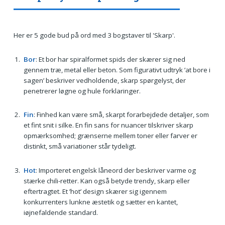
Her er 5 gode bud på ord med 3 bogstaver til 'Skarp'.
Bor
: Et bor har spiralformet spids der skærer sig ned
gennem træ, metal eller beton. Som figurativt udtryk ’at bore i
sagen’ beskriver vedholdende, skarp spørgelyst, der
penetrerer løgne og hule forklaringer.
Fin
: Finhed kan være små, skarpt forarbejdede detaljer, som
et fint snit i silke. En fin sans for nuancer tilskriver skarp
opmærksomhed; grænserne mellem toner eller farver er
distinkt, små variationer står tydeligt.
Hot
: Importeret engelsk låneord der beskriver varme og
stærke chili-retter. Kan også betyde trendy, skarp eller
eftertragtet. Et ’hot’ design skærer sig igennem
konkurrenters lunkne æstetik og sætter en kantet,
iøjnefaldende standard.