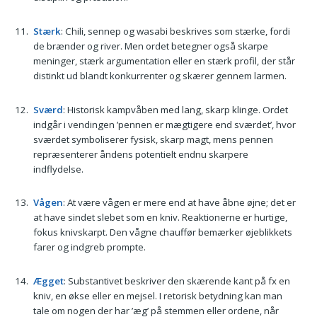
Stærk
: Chili, sennep og wasabi beskrives som stærke, fordi
de brænder og river. Men ordet betegner også skarpe
meninger, stærk argumentation eller en stærk profil, der står
distinkt ud blandt konkurrenter og skærer gennem larmen.
Sværd
: Historisk kampvåben med lang, skarp klinge. Ordet
indgår i vendingen ’pennen er mægtigere end sværdet’, hvor
sværdet symboliserer fysisk, skarp magt, mens pennen
repræsenterer åndens potentielt endnu skarpere
indflydelse.
Vågen
: At være vågen er mere end at have åbne øjne; det er
at have sindet slebet som en kniv. Reaktionerne er hurtige,
fokus knivskarpt. Den vågne chauffør bemærker øjeblikkets
farer og indgreb prompte.
Ægget
: Substantivet beskriver den skærende kant på fx en
kniv, en økse eller en mejsel. I retorisk betydning kan man
tale om nogen der har ’æg’ på stemmen eller ordene, når