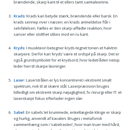
brændende, skarp kant til et ellers tamt samtaleemne.
Krads
: Krads kan betyde stærk, brændende eller barsk. En
krads sennep river i næsen; en krads anmeldelse flår i
selvfølelsen. Fælles er den skarp-affødte reaktion, hvor
sanser eller stolthet slibes mod en ru kant.
Kryds
: I musikteori betegner kryds-tegnet tonen et halvtrin
skarpere. Derfor kan ’kryds’ være et ordspil på skarp. Det er
også grundsymbolet for et krydsord, hvor ledetråden netop
leder hen til skarpe løsninger.
Laser
: Laserstrålen er lys koncentreret i ekstremt smalt
spektrum, nok til at skære stål. Laserpræcision bruges
billedligt om ekstremt skarp nøjagtighed, fx i kirurgi eller IT: et
laserskarpt fokus efterlader ingen slør.
Sabel
: En sabels let krummede, enkeltægede klinge er skarp
og hurtig, anvendt af kavaleri. Bruges i metaforisk
sammenhæng som i ’sabelraslen’, hvor man truer med hård,