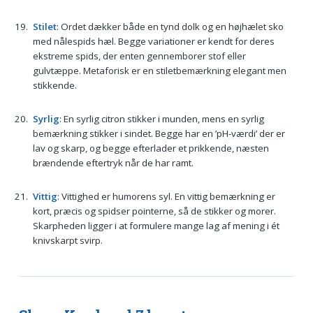
Stilet
: Ordet dækker både en tynd dolk og en højhælet sko
med nålespids hæl. Begge variationer er kendt for deres
ekstreme spids, der enten gennemborer stof eller
gulvtæppe. Metaforisk er en stiletbemærkning elegant men
stikkende.
Syrlig
: En syrlig citron stikker i munden, mens en syrlig
bemærkning stikker i sindet. Begge har en ’pH-værdi’ der er
lav og skarp, og begge efterlader et prikkende, næsten
brændende eftertryk når de har ramt.
Vittig
: Vittighed er humorens syl. En vittig bemærkning er
kort, præcis og spidser pointerne, så de stikker og morer.
Skarpheden ligger i at formulere mange lag af mening i ét
knivskarpt svirp.