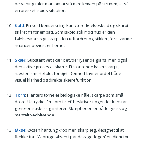
betydning taler man om at stå med kniven på struben, altså
en presset, spids situation.
Kold
: En kold bemærkning kan være følelseskold og skarpt
skåret fri for empati. Som iskold stål mod hud er den
følelsesmæssigt skarp; den udfordrer og stikker, fordi varme
nuancer bevidst er fjernet.
Skær
: Substantivet skær betyder lysende glans, men også
den aktive proces at skære. Et skærende lys er skarpt,
næsten smertefuldt for øjet. Dermed favner ordet både
visuel klarhed og direkte skærefunktion.
Torn
: Planters torne er biologiske nåle, skarpe som små
dolke. Udtrykket ’en torn i øjet’ beskriver noget der konstant
generer, stikker og irriterer. Skarpheden er både fysisk og
mentalt vedblivende.
Økse
: Øksen har tung krop men skarp æg, designet til at
flække træ. ’At bruge øksen i pandekagedegen’ er idiom for