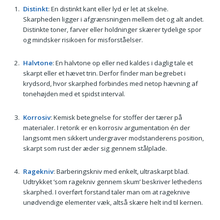
Distinkt
: En distinkt kant eller lyd er let at skelne.
Skarpheden ligger i afgrænsningen mellem det og alt andet.
Distinkte toner, farver eller holdninger skærer tydelige spor
og mindsker risikoen for misforståelser.
Halvtone
: En halvtone op eller ned kaldes i daglig tale et
skarpt eller et hævet trin. Derfor finder man begrebet i
krydsord, hvor skarphed forbindes med netop hævning af
tonehøjden med et spidst interval.
Korrosiv
: Kemisk betegnelse for stoffer der tærer på
materialer. I retorik er en korrosiv argumentation én der
langsomt men sikkert undergraver modstanderens position,
skarpt som rust der æder sig gennem stålplade.
Ragekniv
: Barberingskniv med enkelt, ultraskarpt blad.
Udtrykket ’som ragekniv gennem skum’ beskriver lethedens
skarphed. I overført forstand taler man om at rageknive
unødvendige elementer væk, altså skære helt ind til kernen.