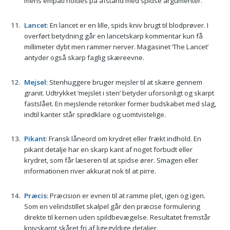
mens empati holdes på afstand med spidse argumenter.
Lancet
: En lancet er en lille, spids kniv brugt til blodprøver. I
overført betydning går en lancetskarp kommentar kun få
millimeter dybt men rammer nerver. Magasinet ’The Lancet’
antyder også skarp faglig skæreevne.
Mejsel
: Stenhuggere bruger mejsler til at skære gennem
granit. Udtrykket ’mejslet i sten’ betyder uforsonligt og skarpt
fastslået. En mejslende retoriker former budskabet med slag,
indtil kanter står sprødklare og uomtvistelige.
Pikant
: Fransk låneord om krydret eller frækt indhold. En
pikant detalje har en skarp kant af noget forbudt eller
krydret, som får læseren til at spidse ører. Smagen eller
informationen river akkurat nok til at pirre.
Præcis
: Præcision er evnen til at ramme plet, igen og igen.
Som en velindstillet skalpel går den præcise formulering
direkte til kernen uden spildbevægelse. Resultatet fremstår
knivskarpt skåret fri af ligegyldige detaljer.