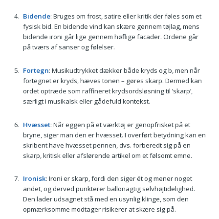
Bidende
: Bruges om frost, satire eller kritik der føles som et
fysisk bid. En bidende vind kan skære gennem tøjlag, mens
bidende ironi går lige gennem høflige facader. Ordene går
på tværs af sanser og følelser.
Fortegn
: Musikudtrykket dækker både kryds og b, men når
fortegnet er kryds, hæves tonen – gøres skarp. Dermed kan
ordet optræde som raffineret krydsordsløsning til ’skarp’,
særligt i musikalsk eller gådefuld kontekst.
Hvæsset
: Når eggen på et værktøj er genopfrisket på et
bryne, siger man den er hvæsset. I overført betydning kan en
skribent have hvæsset pennen, dvs. forberedt sig på en
skarp, kritisk eller afslørende artikel om et følsomt emne.
Ironisk
: Ironi er skarp, fordi den siger ét og mener noget
andet, og derved punkterer ballonagtig selvhøjtidelighed.
Den lader udsagnet stå med en usynlig klinge, som den
opmærksomme modtager risikerer at skære sig på.