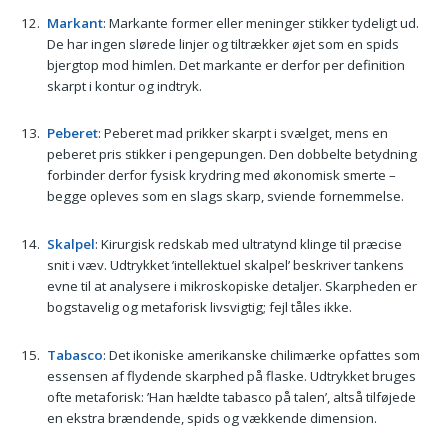
Markant
: Markante former eller meninger stikker tydeligt ud.
De har ingen slørede linjer og tiltrækker øjet som en spids
bjergtop mod himlen. Det markante er derfor per definition
skarpt i kontur og indtryk.
Peberet
: Peberet mad prikker skarpt i svælget, mens en
peberet pris stikker i pengepungen. Den dobbelte betydning
forbinder derfor fysisk krydring med økonomisk smerte –
begge opleves som en slags skarp, sviende fornemmelse.
Skalpel
: Kirurgisk redskab med ultratynd klinge til præcise
snit i væv. Udtrykket ’intellektuel skalpel’ beskriver tankens
evne til at analysere i mikroskopiske detaljer. Skarpheden er
bogstavelig og metaforisk livsvigtig; fejl tåles ikke.
Tabasco
: Det ikoniske amerikanske chilimærke opfattes som
essensen af flydende skarphed på flaske. Udtrykket bruges
ofte metaforisk: ’Han hældte tabasco på talen’, altså tilføjede
en ekstra brændende, spids og vækkende dimension.