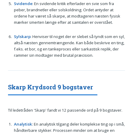
Svidende
: En svidende kritik efterlader en svie som fra
peber, brandnetler eller solskoldning. Ordet antyder at
ordene har været så skarpe, at modtageren næsten fysisk
mærker smerten længe efter at samtalen er overstået.
Sylskarp
: Henviser til noget der er slebet så tyndt som en syl,
altså næsten gennemtrængende. Kan både beskrive en ting,
f.eks. et bor, og en tankeproces eller sarkastisk replik, der
rammer sin modtager med brutal præcision.
Skarp Krydsord 9 bogstaver
Til ledetråden 'Skarp' fandt vi 12 passende ord på 9 bogstaver.
Analytisk
: En analytisk tilgang deler komplekse ting op i små,
håndterbare stykker. Processen minder om at bruge en