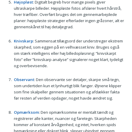
Højopløst
: Digitalt begreb hvor mange pixels giver
ultraskarpe billeder. Højopløste fotos afslører hvert hårstrå,
hver træfiber. Overført bruges det om gennemarbejdede
planer: højopløste strategier efterlader ingen gråzoner, alt er
gennemskåret til høj detaljegrad.
Knivskarp
: Sammensat tillægsord der understreger ekstrem
skarphed, som eggen på en velhvæsset kniv. Bruges også
om stærk intelligens eller høj billedopløsning: ”knivskarpt
foto” eller ”knivskarp analyse” signalerer noget klart, tydeligt
og overbevisende.
Observant
: Den observante ser detaljer, skarpe små tegn,
som undertiden kun et lynhurtigt blik fanger. Øjnene klipper
som fine skalpeller gennem situationen og afdækker fakta
før resten af verden opdager, noget havde ændret sig.
Opmærksom
: Den opmærksomme er mentalt tændt og
registrerer alle kanter, nuancer og faretegn. Skarpheden
kommer af konstant årvågenhed, og intet, hverken spids
bemærkning eller diskret blink, slipper uhindret gennem