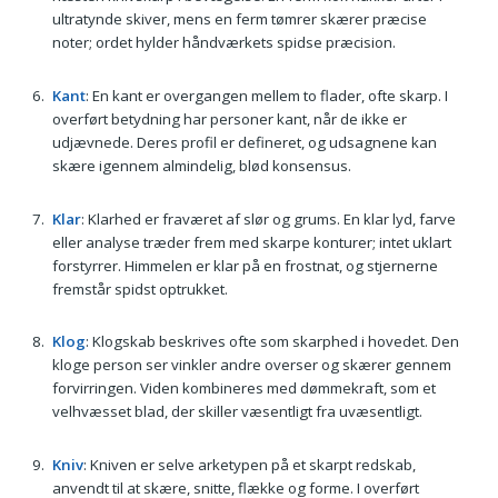
ultratynde skiver, mens en ferm tømrer skærer præcise
noter; ordet hylder håndværkets spidse præcision.
Kant
: En kant er overgangen mellem to flader, ofte skarp. I
overført betydning har personer kant, når de ikke er
udjævnede. Deres profil er defineret, og udsagnene kan
skære igennem almindelig, blød konsensus.
Klar
: Klarhed er fraværet af slør og grums. En klar lyd, farve
eller analyse træder frem med skarpe konturer; intet uklart
forstyrrer. Himmelen er klar på en frostnat, og stjernerne
fremstår spidst optrukket.
Klog
: Klogskab beskrives ofte som skarphed i hovedet. Den
kloge person ser vinkler andre overser og skærer gennem
forvirringen. Viden kombineres med dømmekraft, som et
velhvæsset blad, der skiller væsentligt fra uvæsentligt.
Kniv
: Kniven er selve arketypen på et skarpt redskab,
anvendt til at skære, snitte, flække og forme. I overført