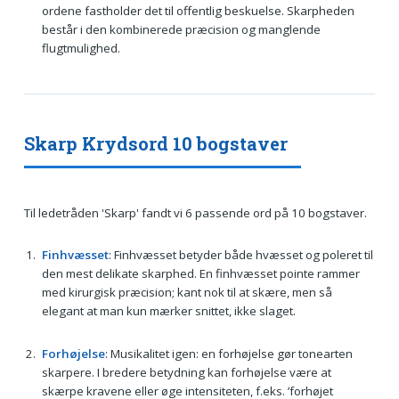
ordene fastholder det til offentlig beskuelse. Skarpheden
består i den kombinerede præcision og manglende
flugtmulighed.
Skarp Krydsord 10 bogstaver
Til ledetråden 'Skarp' fandt vi 6 passende ord på 10 bogstaver.
Finhvæsset
: Finhvæsset betyder både hvæsset og poleret til
den mest delikate skarphed. En finhvæsset pointe rammer
med kirurgisk præcision; kant nok til at skære, men så
elegant at man kun mærker snittet, ikke slaget.
Forhøjelse
: Musikalitet igen: en forhøjelse gør tonearten
skarpere. I bredere betydning kan forhøjelse være at
skærpe kravene eller øge intensiteten, f.eks. ’forhøjet