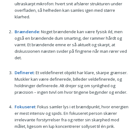
ultraskarpt mikrofon: hvert snit afslører strukturen under
overfladen, så helheden kan samles igen med større
klarhed.
Brændende
: Noget brændende kan være fysisk ild, men
også en brændende dum smarting, der rammer hårdt og
varmt. Et brændende emne er så aktuelt og skarpt, at
diskussionen næsten svider på fingrene når man rører ved
det.
Defineret
: Et veldefineret objekt har klare, skarpe grænser.
Muskler kan være definerede, billeder veldefinerede, og
holdninger definerede. Alt drejer sig om synlighed og
præcision – ingen tvivl om hvor tingene begynder og ender.
Fokuseret
: Fokus samler lys i et brændpunkt, hvor energien
er mest intensiv og spids. En fokuseret person skærer
irrelevante forstyrrelser fra og retter sin skarphed mod
målet, ligesom en lup koncentrerer sollyset til én prik.