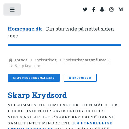
Toggle
Homepage.dk
- Din startside på nettet siden
1997
Forside
Krydsordbog
Krydsordsspørgsmål med S
Skarp Krydsord
KRYDSORDSSPØRGSMÅL MED S
28. JUNI 2025
Skarp Krydsord
VELKOMMEN TIL HOMEPAGE.DK – DIN MÅLESTOK
FOR ALT INDEN FOR KRYDSORD OG ORDLEG! I
VORES NYE ARTIKEL “SKARP KRYDSORD” HAR VI
SAMLET INTET MINDRE END
104 FORSKELLIGE