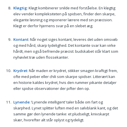
Kløgtig
: Kløgt kombinerer snilde med forståelse. En kløgtig
elev vender kompleksiteten på spidsen, finder den skarpe,
elegante løsning og imponerer lærere med sin præcision.
Kløgt er derfor hjernens svar på en slebet æg.
Kontant
: Når noget siges kontant, leveres det uden omsvøb
og med hård, skarp tydelighed. Det kontante svar kan virke
hårdt, men også befriende præcist: budskabet står klart som
nyhøvlet træ uden flossekanter.
Krydret
: Når maden er krydret, stikker smagen kraftigt frem,
ofte med peber eller chili som skarpe spidser. Litterært kan
en historie kaldes krydret, hvis den rummer pikante detaljer
eller spidse observationer der pifter den op.
Lynende
: ’Lynende intelligent’ taler både om fart og
skarphed. Lynet splitter luften med en sølvblank kant, og det
samme gør den lynende tanke: et pludseligt, knivskarpt
skær, hvorefter alt står oplyst og tydeligt.