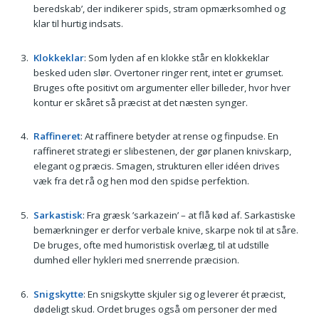
beredskab’, der indikerer spids, stram opmærksomhed og
klar til hurtig indsats.
Klokkeklar
: Som lyden af en klokke står en klokkeklar
besked uden slør. Overtoner ringer rent, intet er grumset.
Bruges ofte positivt om argumenter eller billeder, hvor hver
kontur er skåret så præcist at det næsten synger.
Raffineret
: At raffinere betyder at rense og finpudse. En
raffineret strategi er slibestenen, der gør planen knivskarp,
elegant og præcis. Smagen, strukturen eller idéen drives
væk fra det rå og hen mod den spidse perfektion.
Sarkastisk
: Fra græsk ’sarkazein’ – at flå kød af. Sarkastiske
bemærkninger er derfor verbale knive, skarpe nok til at såre.
De bruges, ofte med humoristisk overlæg, til at udstille
dumhed eller hykleri med snerrende præcision.
Snigskytte
: En snigskytte skjuler sig og leverer ét præcist,
dødeligt skud. Ordet bruges også om personer der med