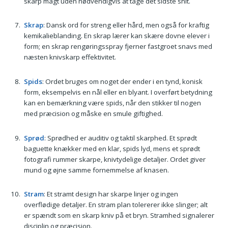
skarp magt uden nødvendigvis at tage det sidste snit.
Skrap
: Dansk ord for streng eller hård, men også for kraftig
kemikalieblanding. En skrap lærer kan skære dovne elever i
form; en skrap rengøringsspray fjerner fastgroet snavs med
næsten knivskarp effektivitet.
Spids
: Ordet bruges om noget der ender i en tynd, konisk
form, eksempelvis en nål eller en blyant. I overført betydning
kan en bemærkning være spids, når den stikker til nogen
med præcision og måske en smule giftighed.
Sprød
: Sprødhed er auditiv og taktil skarphed. Et sprødt
baguette knækker med en klar, spids lyd, mens et sprødt
fotografi rummer skarpe, knivtydelige detaljer. Ordet giver
mund og øjne samme fornemmelse af knasen.
Stram
: Et stramt design har skarpe linjer og ingen
overflødige detaljer. En stram plan tolererer ikke slinger; alt
er spændt som en skarp kniv på et bryn. Stramhed signalerer
disciplin og præcision.