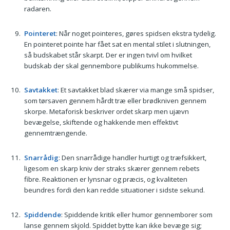
radaren.
Pointeret
: Når noget pointeres, gøres spidsen ekstra tydelig.
En pointeret pointe har fået sat en mental stilet i slutningen,
så budskabet står skarpt. Der er ingen tvivl om hvilket
budskab der skal gennembore publikums hukommelse.
Savtakket
: Et savtakket blad skærer via mange små spidser,
som tørsaven gennem hårdt træ eller brødkniven gennem
skorpe. Metaforisk beskriver ordet skarp men ujævn
bevægelse, skiftende og hakkende men effektivt
gennemtrængende.
Snarrådig
: Den snarrådige handler hurtigt og træfsikkert,
ligesom en skarp kniv der straks skærer gennem rebets
fibre. Reaktionen er lynsnar og præcis, og kvaliteten
beundres fordi den kan redde situationer i sidste sekund.
Spiddende
: Spiddende kritik eller humor gennemborer som
lanse gennem skjold. Spiddet bytte kan ikke bevæge sig;