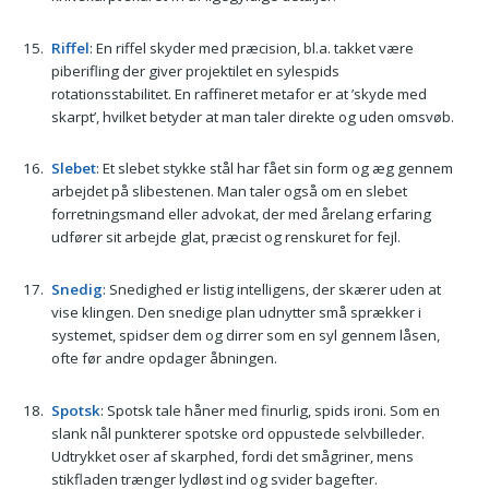
Riffel
: En riffel skyder med præcision, bl.a. takket være
piberifling der giver projektilet en sylespids
rotationsstabilitet. En raffineret metafor er at ’skyde med
skarpt’, hvilket betyder at man taler direkte og uden omsvøb.
Slebet
: Et slebet stykke stål har fået sin form og æg gennem
arbejdet på slibestenen. Man taler også om en slebet
forretningsmand eller advokat, der med årelang erfaring
udfører sit arbejde glat, præcist og renskuret for fejl.
Snedig
: Snedighed er listig intelligens, der skærer uden at
vise klingen. Den snedige plan udnytter små sprækker i
systemet, spidser dem og dirrer som en syl gennem låsen,
ofte før andre opdager åbningen.
Spotsk
: Spotsk tale håner med finurlig, spids ironi. Som en
slank nål punkterer spotske ord oppustede selvbilleder.
Udtrykket oser af skarphed, fordi det smågriner, mens
stikfladen trænger lydløst ind og svider bagefter.