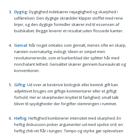
Dygtig
: Dygtighed indebærer nøjagtighed og skarphed i
udførelsen. Den dygtige skrædder klipper stoffet med rene
linjer, og den dygtige formidler skærer ind til essensen af
budskabet. Begge leverer et resultat uden flossede kanter.
Genial
: Når noget omtales som genialt, menes ofte en skarp,
næsten overnaturlig, indsigt. Ideen er simpel men
revolutionerende, som et barberblad der splitter hår med
nonchalant lethed. Genialitet skærer gennem bureaukrati og
konventioner.
Giftig
: Ud over at beskrive biologisk eller kemisk gift kan
adjektivet bruges om giftige kommentarer eller et giftigt
forhold. Her er skarpheden knyttet til farlighed; small talk
bliver til spydigheder der forgifter stemningen i rummet.
Heftig
: Heftighed kombinerer intensitet med skarphed. En
heftig diskussion pisker argumenter ud med spidse ord; en
heftig chili ret flår i tungen. Tempo og styrke gør oplevelsen