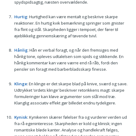
spydspidsagtig, næsten overvældende.
Hurtig
: Hurtighed kan være mentalt og beskrive skarpe
reaktioner. En hurtig kvik bemærkning springer som gnister
fra flint og stål. Skarpheden ligger i tempoet, der fører til
øjeblikkelig gennemskæring af tøvende tvivl.
Hånlig
: Hån er verbal foragt, og når den fremsiges med
hånlig tone, opleves udtalelsen som spids og stikkende. En
hånlig kommentar kan være værre end rå råb, fordi den
pensler sin foragt med barberbladsskarp finesse.
Klinge
: En klinge er det skarpe blad på knive, sværd og save.
Udtrykket ’ordets klinge’ beskriver retorikkens magt: skarpe
formuleringer kan kløve argumenter som stål mod træ.
Klanglig associativ effekt gør billedet endnu tydeligere.
Kynisk
: Kynikeren skærer følelser fra og vurderer verden ud
fra rå egeninteresse. Skarpheden er kold og klinisk; ingen
romantiske bløde kanter. Analyse og handlekraft følges,