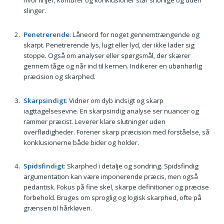
hvor linjer, konturer og konklusioner står snorlige og uden
slinger.
Penetrerende
: Låneord for noget gennemtrængende og
skarpt. Penetrerende lys, lugt eller lyd, der ikke lader sig
stoppe. Også om analyser eller spørgsmål, der skærer
gennem tåge og når ind til kernen. Indikerer en ubønhørlig
præcision og skarphed.
Skarpsindigt
: Vidner om dyb indsigt og skarp
iagttagelsesevne. En skarpsindig analyse ser nuancer og
rammer præcist. Leverer klare slutninger uden
overflødigheder. Forener skarp præcision med forståelse, så
konklusionerne både bider og holder.
Spidsfindigt
: Skarphed i detalje og sondring. Spidsfindig
argumentation kan være imponerende præcis, men også
pedantisk. Fokus på fine skel, skarpe definitioner og præcise
forbehold. Bruges om sproglig og logisk skarphed, ofte på
grænsen til hårkløveri.