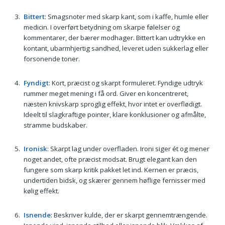
Bittert
: Smagsnoter med skarp kant, som i kaffe, humle eller
medicin. I overført betydning om skarpe følelser og
kommentarer, der bærer modhager. Bittert kan udtrykke en
kontant, ubarmhjertig sandhed, leveret uden sukkerlag eller
forsonende toner.
Fyndigt
: Kort, præcist og skarpt formuleret. Fyndige udtryk
rummer meget mening i få ord. Giver en koncentreret,
næsten knivskarp sproglig effekt, hvor intet er overflødigt.
Ideelt til slagkraftige pointer, klare konklusioner og afmålte,
stramme budskaber.
Ironisk
: Skarpt lag under overfladen. Ironi siger ét og mener
noget andet, ofte præcist modsat. Brugt elegant kan den
fungere som skarp kritik pakket let ind. Kernen er præcis,
undertiden bidsk, og skærer gennem høflige fernisser med
kølig effekt.
Isnende
: Beskriver kulde, der er skarpt gennemtrængende.