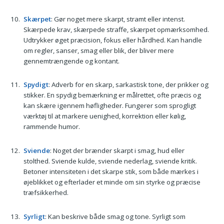
Skærpet
: Gør noget mere skarpt, stramt eller intenst.
Skærpede krav, skærpede straffe, skærpet opmærksomhed.
Udtrykker øget præcision, fokus eller hårdhed. Kan handle
om regler, sanser, smag eller blik, der bliver mere
gennemtrængende og kontant.
Spydigt
: Adverb for en skarp, sarkastisk tone, der prikker og
stikker. En spydig bemærkning er målrettet, ofte præcis og
kan skære igennem høfligheder. Fungerer som sprogligt
værktøj til at markere uenighed, korrektion eller kølig,
rammende humor.
Sviende
: Noget der brænder skarpt i smag, hud eller
stolthed. Sviende kulde, sviende nederlag, sviende kritik.
Betoner intensiteten i det skarpe stik, som både mærkes i
øjeblikket og efterlader et minde om sin styrke og præcise
træfsikkerhed.
Syrligt
: Kan beskrive både smag og tone. Syrligt som