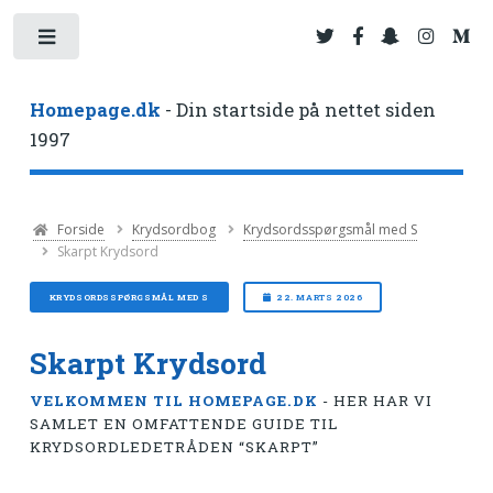
Toggle
Homepage.dk
- Din startside på nettet siden
1997
Forside
Krydsordbog
Krydsordsspørgsmål med S
Skarpt Krydsord
KRYDSORDSSPØRGSMÅL MED S
22. MARTS 2026
Skarpt Krydsord
VELKOMMEN TIL HOMEPAGE.DK
- HER HAR VI
SAMLET EN OMFATTENDE GUIDE TIL
KRYDSORDLEDETRÅDEN “SKARPT”