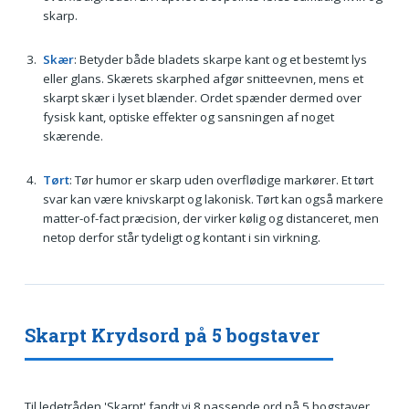
skarp.
Skær
: Betyder både bladets skarpe kant og et bestemt lys
eller glans. Skærets skarphed afgør snitteevnen, mens et
skarpt skær i lyset blænder. Ordet spænder dermed over
fysisk kant, optiske effekter og sansningen af noget
skærende.
Tørt
: Tør humor er skarp uden overflødige markører. Et tørt
svar kan være knivskarpt og lakonisk. Tørt kan også markere
matter-of-fact præcision, der virker kølig og distanceret, men
netop derfor står tydeligt og kontant i sin virkning.
Skarpt Krydsord på 5 bogstaver
Til ledetråden 'Skarpt' fandt vi 8 passende ord på 5 bogstaver.