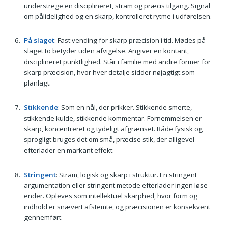
understrege en disciplineret, stram og præcis tilgang. Signal
om pålidelighed og en skarp, kontrolleret rytme i udførelsen.
På slaget
: Fast vending for skarp præcision i tid. Mødes på
slaget to betyder uden afvigelse. Angiver en kontant,
disciplineret punktlighed. Står i familie med andre former for
skarp præcision, hvor hver detalje sidder nøjagtigt som
planlagt.
Stikkende
: Som en nål, der prikker. Stikkende smerte,
stikkende kulde, stikkende kommentar. Fornemmelsen er
skarp, koncentreret og tydeligt afgrænset. Både fysisk og
sprogligt bruges det om små, præcise stik, der alligevel
efterlader en markant effekt.
Stringent
: Stram, logisk og skarp i struktur. En stringent
argumentation eller stringent metode efterlader ingen løse
ender. Opleves som intellektuel skarphed, hvor form og
indhold er snævert afstemte, og præcisionen er konsekvent
gennemført.