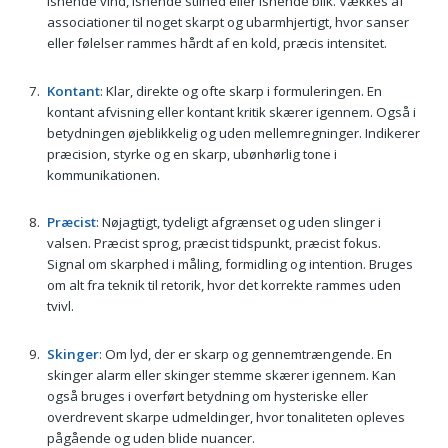
Isnende vind, isnende stilhed eller isnende blik. Vækkes af
associationer til noget skarpt og ubarmhjertigt, hvor sanser
eller følelser rammes hårdt af en kold, præcis intensitet.
Kontant
: Klar, direkte og ofte skarp i formuleringen. En
kontant afvisning eller kontant kritik skærer igennem. Også i
betydningen øjeblikkelig og uden mellemregninger. Indikerer
præcision, styrke og en skarp, ubønhørlig tone i
kommunikationen.
Præcist
: Nøjagtigt, tydeligt afgrænset og uden slinger i
valsen. Præcist sprog, præcist tidspunkt, præcist fokus.
Signal om skarphed i måling, formidling og intention. Bruges
om alt fra teknik til retorik, hvor det korrekte rammes uden
tvivl.
Skinger
: Om lyd, der er skarp og gennemtrængende. En
skinger alarm eller skinger stemme skærer igennem. Kan
også bruges i overført betydning om hysteriske eller
overdrevent skarpe udmeldinger, hvor tonaliteten opleves
pågående og uden blide nuancer.