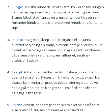
Klinge
: Den skærende del af et sværd, kniv eller sav. Klingen
rummer æg og skarphed, men også balance og præcision.
Bruges biledligt om sprog og argumenter, der hugger rent.
Forbinder håndværkets skarphed med retorikkens kontante
linje.
Pikant
: Smag med skarp kant, let krydret eller stærk. I
overført betydning en skarp, pirrende detalje eller vinkel. En
pikant bemærkning kan være spids og elegant. Fremhæver
både sensorisk skarphed og en raffineret, småfræk
præcision i udtryk.
Skarpt
: Adverb der dækker både bogstavelig skarphed og
overført skarphed. Bruges om knivskarpt fokus, skarpt lys,
skarpe kommentarer, præcise tidspunkter og bidende vejr.
Kan også markere en klar grænse, en hård tone eller en
nøjagtig iagttagelse.
Spidst
: Adverb, der betegner en skarp eller spids måde at
sige noget på. Bruges om ironiske eller spydige