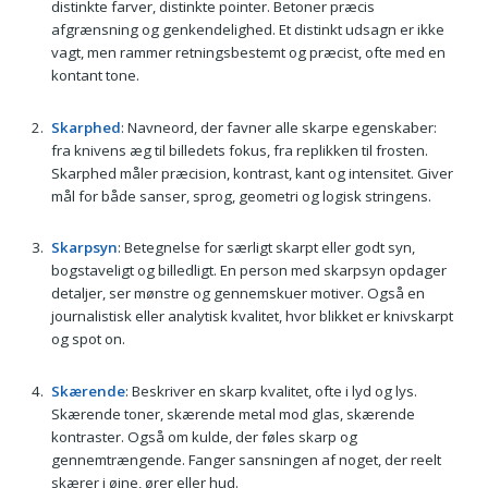
distinkte farver, distinkte pointer. Betoner præcis
afgrænsning og genkendelighed. Et distinkt udsagn er ikke
vagt, men rammer retningsbestemt og præcist, ofte med en
kontant tone.
Skarphed
: Navneord, der favner alle skarpe egenskaber:
fra knivens æg til billedets fokus, fra replikken til frosten.
Skarphed måler præcision, kontrast, kant og intensitet. Giver
mål for både sanser, sprog, geometri og logisk stringens.
Skarpsyn
: Betegnelse for særligt skarpt eller godt syn,
bogstaveligt og billedligt. En person med skarpsyn opdager
detaljer, ser mønstre og gennemskuer motiver. Også en
journalistisk eller analytisk kvalitet, hvor blikket er knivskarpt
og spot on.
Skærende
: Beskriver en skarp kvalitet, ofte i lyd og lys.
Skærende toner, skærende metal mod glas, skærende
kontraster. Også om kulde, der føles skarp og
gennemtrængende. Fanger sansningen af noget, der reelt
skærer i øjne, ører eller hud.