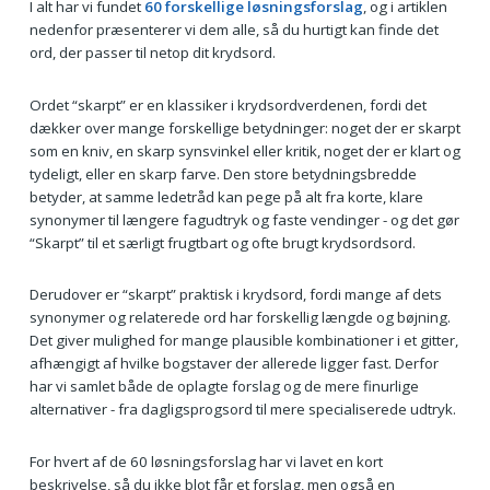
I alt har vi fundet
60 forskellige løsningsforslag
, og i artiklen
nedenfor præsenterer vi dem alle, så du hurtigt kan finde det
ord, der passer til netop dit krydsord.
Ordet “skarpt” er en klassiker i krydsordverdenen, fordi det
dækker over mange forskellige betydninger: noget der er skarpt
som en kniv, en skarp synsvinkel eller kritik, noget der er klart og
tydeligt, eller en skarp farve. Den store betydningsbredde
betyder, at samme ledetråd kan pege på alt fra korte, klare
synonymer til længere fagudtryk og faste vendinger - og det gør
“Skarpt” til et særligt frugtbart og ofte brugt krydsordsord.
Derudover er “skarpt” praktisk i krydsord, fordi mange af dets
synonymer og relaterede ord har forskellig længde og bøjning.
Det giver mulighed for mange plausible kombinationer i et gitter,
afhængigt af hvilke bogstaver der allerede ligger fast. Derfor
har vi samlet både de oplagte forslag og de mere finurlige
alternativer - fra dagligsprogsord til mere specialiserede udtryk.
For hvert af de 60 løsningsforslag har vi lavet en kort
beskrivelse, så du ikke blot får et forslag, men også en