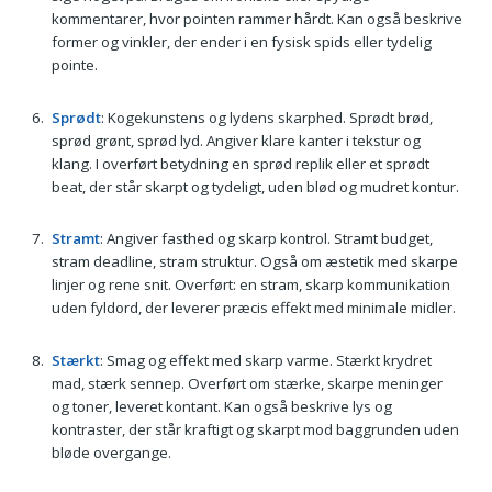
kommentarer, hvor pointen rammer hårdt. Kan også beskrive
former og vinkler, der ender i en fysisk spids eller tydelig
pointe.
Sprødt
: Kogekunstens og lydens skarphed. Sprødt brød,
sprød grønt, sprød lyd. Angiver klare kanter i tekstur og
klang. I overført betydning en sprød replik eller et sprødt
beat, der står skarpt og tydeligt, uden blød og mudret kontur.
Stramt
: Angiver fasthed og skarp kontrol. Stramt budget,
stram deadline, stram struktur. Også om æstetik med skarpe
linjer og rene snit. Overført: en stram, skarp kommunikation
uden fyldord, der leverer præcis effekt med minimale midler.
Stærkt
: Smag og effekt med skarp varme. Stærkt krydret
mad, stærk sennep. Overført om stærke, skarpe meninger
og toner, leveret kontant. Kan også beskrive lys og
kontraster, der står kraftigt og skarpt mod baggrunden uden
bløde overgange.