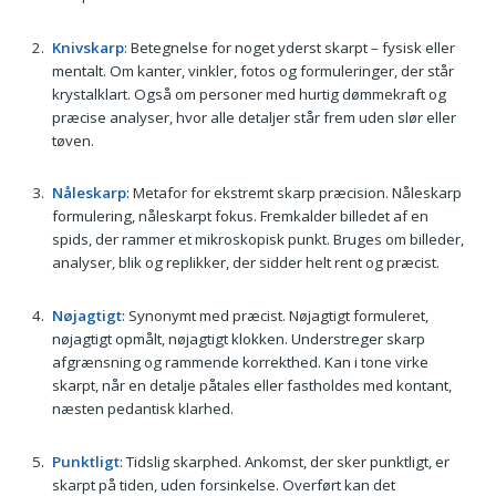
Knivskarp
: Betegnelse for noget yderst skarpt – fysisk eller
mentalt. Om kanter, vinkler, fotos og formuleringer, der står
krystalklart. Også om personer med hurtig dømmekraft og
præcise analyser, hvor alle detaljer står frem uden slør eller
tøven.
Nåleskarp
: Metafor for ekstremt skarp præcision. Nåleskarp
formulering, nåleskarpt fokus. Fremkalder billedet af en
spids, der rammer et mikroskopisk punkt. Bruges om billeder,
analyser, blik og replikker, der sidder helt rent og præcist.
Nøjagtigt
: Synonymt med præcist. Nøjagtigt formuleret,
nøjagtigt opmålt, nøjagtigt klokken. Understreger skarp
afgrænsning og rammende korrekthed. Kan i tone virke
skarpt, når en detalje påtales eller fastholdes med kontant,
næsten pedantisk klarhed.
Punktligt
: Tidslig skarphed. Ankomst, der sker punktligt, er
skarpt på tiden, uden forsinkelse. Overført kan det