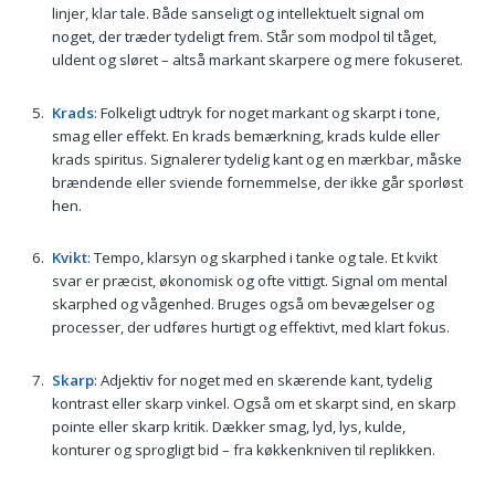
linjer, klar tale. Både sanseligt og intellektuelt signal om
noget, der træder tydeligt frem. Står som modpol til tåget,
uldent og sløret – altså markant skarpere og mere fokuseret.
Krads
: Folkeligt udtryk for noget markant og skarpt i tone,
smag eller effekt. En krads bemærkning, krads kulde eller
krads spiritus. Signalerer tydelig kant og en mærkbar, måske
brændende eller sviende fornemmelse, der ikke går sporløst
hen.
Kvikt
: Tempo, klarsyn og skarphed i tanke og tale. Et kvikt
svar er præcist, økonomisk og ofte vittigt. Signal om mental
skarphed og vågenhed. Bruges også om bevægelser og
processer, der udføres hurtigt og effektivt, med klart fokus.
Skarp
: Adjektiv for noget med en skærende kant, tydelig
kontrast eller skarp vinkel. Også om et skarpt sind, en skarp
pointe eller skarp kritik. Dækker smag, lyd, lys, kulde,
konturer og sprogligt bid – fra køkkenkniven til replikken.