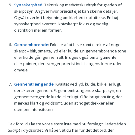
Synsskarphed
: Teknisk og medicinsk udtryk for graden af
skarpt syn. Angiver hvor præcist øjet kan skelne detaljer.
Også i overført betydning om klarhed i opfattelse. En høj
synsskarphed svarer til knivskarpt fokus og tydelig
distinktion mellem former.
Gennemborende
: Følelse af at blive ramt direkte af noget
skarpt – blik, smerte, lyd eller kulde. En gennemborende tone
eller kulde går igennem alt. Bruges også om argumenter
eller pointer, der trænger præcist ind til sagens kerne uden
omveje.
Gennemtrængende
: Kvalitet ved lyd, kulde, blik eller lugt,
der skærer igennem. Et gennemtrængende skarpt syn, en
gennemtrængende kulde eller lugt. Ofte brugt om ting, der
mærkes klart og voldsomt, uden at noget dækker eller
dæmper intensiteten.
Tak fordi du læste vores store liste med 60 forslag til ledetråden
Skarpt
i krydsordet. Vi håber, at du har fundet det ord, der