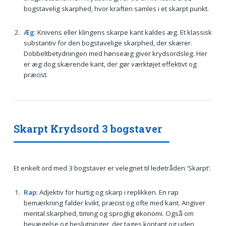
bogstavelig skarphed, hvor kraften samles i et skarpt punkt.
Æg
: Knivens eller klingens skarpe kant kaldes æg. Et klassisk
substantiv for den bogstavelige skarphed, der skærer.
Dobbeltbetydningen med hønseæg giver krydsordsleg. Her
er æg dog skærende kant, der gør værktøjet effektivt og
præcist.
Skarpt Krydsord 3 bogstaver
Et enkelt ord med 3 bogstaver er velegnet til ledetråden 'Skarpt'.
Rap
: Adjektiv for hurtig og skarp i replikken. En rap
bemærkning falder kvikt, præcist og ofte med kant. Angiver
mental skarphed, timing og sproglig økonomi. Også om
bevægelse og beslutninger, der tages kontant og uden