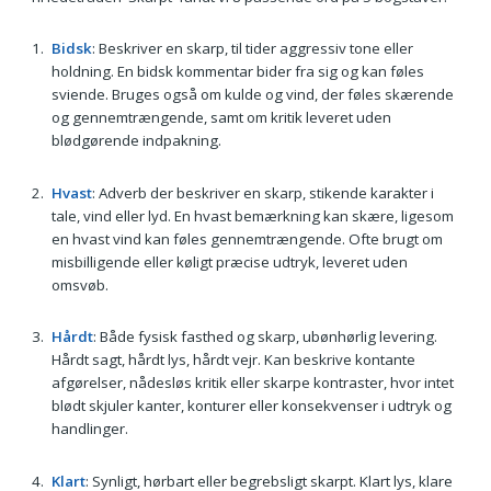
Bidsk
: Beskriver en skarp, til tider aggressiv tone eller
holdning. En bidsk kommentar bider fra sig og kan føles
sviende. Bruges også om kulde og vind, der føles skærende
og gennemtrængende, samt om kritik leveret uden
blødgørende indpakning.
Hvast
: Adverb der beskriver en skarp, stikende karakter i
tale, vind eller lyd. En hvast bemærkning kan skære, ligesom
en hvast vind kan føles gennemtrængende. Ofte brugt om
misbilligende eller køligt præcise udtryk, leveret uden
omsvøb.
Hårdt
: Både fysisk fasthed og skarp, ubønhørlig levering.
Hårdt sagt, hårdt lys, hårdt vejr. Kan beskrive kontante
afgørelser, nådesløs kritik eller skarpe kontraster, hvor intet
blødt skjuler kanter, konturer eller konsekvenser i udtryk og
handlinger.
Klart
: Synligt, hørbart eller begrebsligt skarpt. Klart lys, klare