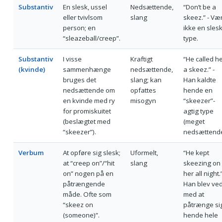
Substantiv
En slesk, ussel
Nedsættende,
“Don’t be a
eller tvivlsom
slang
skeez.” - Væ
person; en
ikke en sles
“sleazeball/creep”.
type.
Substantiv
I visse
Kraftigt
“He called h
(kvinde)
sammenhænge
nedsættende,
a skeez.” -
bruges det
slang; kan
Han kaldte
nedsættende om
opfattes
hende en
en kvinde med ry
misogyn
“skeezer”-
for promiskuitet
agtig type
(beslægtet med
(meget
“skeezer”).
nedsættende
Verbum
At opføre sig slesk;
Uformelt,
“He kept
at “creep on”/“hit
slang
skeezing on
on” nogen på en
her all night.”
påtrængende
Han blev ve
måde. Ofte som
med at
“skeez on
påtrænge si
(someone)”.
hende hele