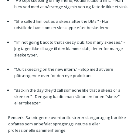
“He kept skeezing on my friend, wouldn’t take a hint.” - Han
blev ved med at påtrænge sig min ven og fattede ikke et vink.
“She called him out as a skeez after the DMs.” - Hun
udstillede ham som en slesk type efter beskederne.
“I’m not going back to that skeezy club; too many skeezes.” -
Jeg tager ikke tilbage til den klamme klub; der er for mange
sleske typer.
“Quit skeezing on the new intern.” - Stop med at være
påtrængende over for den nye praktikant.
“Back in the day they’d call someone like that a skeez or a
skeezer.” - Dengang kaldte man sådan en for en “skeez”
eller “skeezer”.
Bemærk: Sætningerne ovenfor illustrerer slangbrug og bør ikke
opfattes som anbefalet sprogbrug i neutrale eller
professionelle sammenhænge.