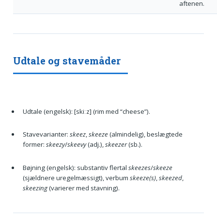
aftenen.
Udtale og stavemåder
Udtale (engelsk): [skiːz] (rim med “cheese”).
Stavevarianter:
skeez
,
skeeze
(almindelig), beslægtede
former:
skeezy
/
skeevy
(adj.),
skeezer
(sb.).
Bøjning (engelsk): substantiv flertal
skeezes
/
skeeze
(sjældnere uregelmæssigt), verbum
skeeze(s)
,
skeezed
,
skeezing
(varierer med stavning).