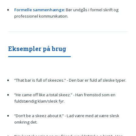
Formelle sammenhænge:
Bør undgås i formel skrift og
professionel kommunikation.
Eksempler på brug
“That bar is full of skeezes.” - Den bar er fuld af sleske typer.
“He came off like a total skeez.” - Han fremstod som en
fuldstændig klam/slesk fyr.
“Don’t be a skeez about it.” - Lad være med at være slesk
omkring det.