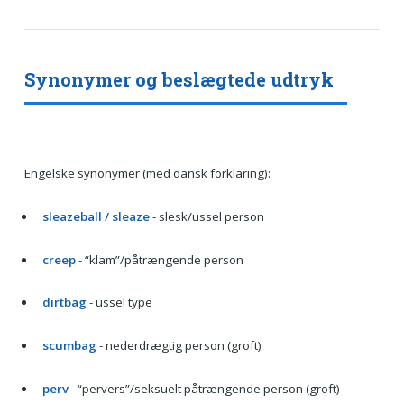
Synonymer og beslægtede udtryk
Engelske synonymer (med dansk forklaring):
sleazeball / sleaze
- slesk/ussel person
creep
- “klam”/påtrængende person
dirtbag
- ussel type
scumbag
- nederdrægtig person (groft)
perv
- “pervers”/seksuelt påtrængende person (groft)