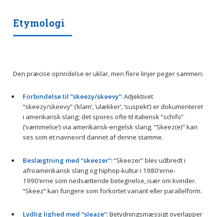
Etymologi
Den præcise oprindelse er uklar, men flere linjer peger sammen:
Forbindelse til “skeezy/skeevy”:
Adjektivet
“skeezy/skeevy” (‘klam’, ‘ulækker’, ‘suspekt’) er dokumenteret
i amerikansk slang; det spores ofte til italiensk “schifo”
(‘væmmelse’) via amerikansk-engelsk slang. “Skeez(e)” kan
ses som et navneord dannet af denne stamme.
Beslægtning med “skeezer”:
“Skeezer” blev udbredt i
afroamerikansk slang og hiphop-kultur i 1980’erne-
1990’erne som nedsættende betegnelse, især om kvinder.
“Skeez” kan fungere som forkortet variant eller parallelform.
Lydlig lighed med “sleaze”:
Betydningsmæssigt overlapper