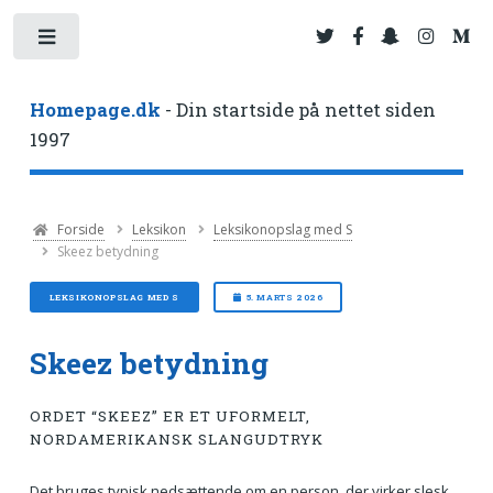
Toggle
Homepage.dk
- Din startside på nettet siden
1997
Forside
Leksikon
Leksikonopslag med S
Skeez betydning
LEKSIKONOPSLAG MED S
5. MARTS 2026
Skeez betydning
ORDET “SKEEZ” ER ET UFORMELT,
NORDAMERIKANSK SLANGUDTRYK
Det bruges typisk nedsættende om en person, der virker slesk,