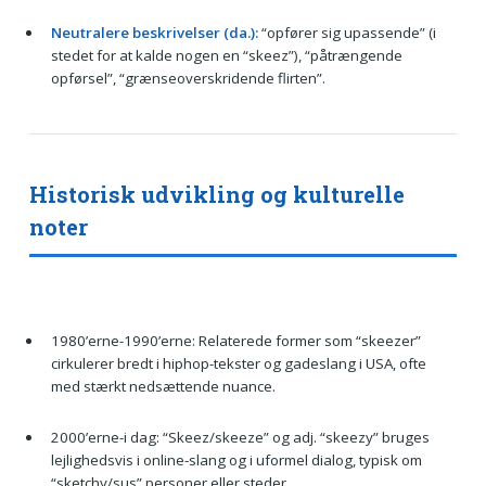
Neutralere beskrivelser (da.):
“opfører sig upassende” (i
stedet for at kalde nogen en “skeez”), “påtrængende
opførsel”, “grænseoverskridende flirten”.
Historisk udvikling og kulturelle
noter
1980’erne-1990’erne: Relaterede former som “skeezer”
cirkulerer bredt i hiphop-tekster og gadeslang i USA, ofte
med stærkt nedsættende nuance.
2000’erne-i dag: “Skeez/skeeze” og adj. “skeezy” bruges
lejlighedsvis i online-slang og i uformel dialog, typisk om
“sketchy/sus” personer eller steder.