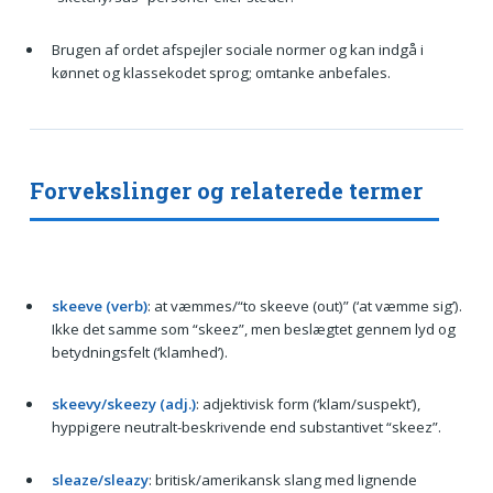
Brugen af ordet afspejler sociale normer og kan indgå i
kønnet og klassekodet sprog; omtanke anbefales.
Forvekslinger og relaterede termer
skeeve (verb)
: at væmmes/“to skeeve (out)” (‘at væmme sig’).
Ikke det samme som “skeez”, men beslægtet gennem lyd og
betydningsfelt (‘klamhed’).
skeevy/skeezy (adj.)
: adjektivisk form (‘klam/suspekt’),
hyppigere neutralt-beskrivende end substantivet “skeez”.
sleaze/sleazy
: britisk/amerikansk slang med lignende