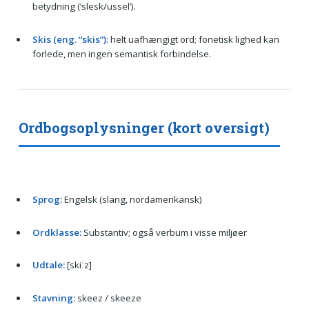
betydning (‘slesk/ussel’).
Skis (eng. “skis”)
: helt uafhængigt ord; fonetisk lighed kan
forlede, men ingen semantisk forbindelse.
Ordbogsoplysninger (kort oversigt)
Sprog:
Engelsk (slang, nordamerikansk)
Ordklasse:
Substantiv; også verbum i visse miljøer
Udtale:
[skiːz]
Stavning:
skeez / skeeze