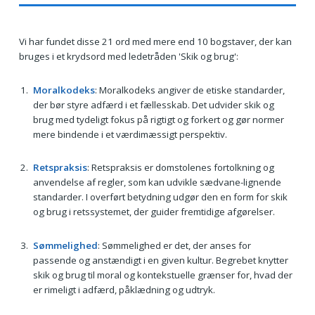
Vi har fundet disse 21 ord med mere end 10 bogstaver, der kan
bruges i et krydsord med ledetråden 'Skik og brug':
Moralkodeks
: Moralkodeks angiver de etiske standarder,
der bør styre adfærd i et fællesskab. Det udvider skik og
brug med tydeligt fokus på rigtigt og forkert og gør normer
mere bindende i et værdimæssigt perspektiv.
Retspraksis
: Retspraksis er domstolenes fortolkning og
anvendelse af regler, som kan udvikle sædvane-lignende
standarder. I overført betydning udgør den en form for skik
og brug i retssystemet, der guider fremtidige afgørelser.
Sømmelighed
: Sømmelighed er det, der anses for
passende og anstændigt i en given kultur. Begrebet knytter
skik og brug til moral og kontekstuelle grænser for, hvad der
er rimeligt i adfærd, påklædning og udtryk.