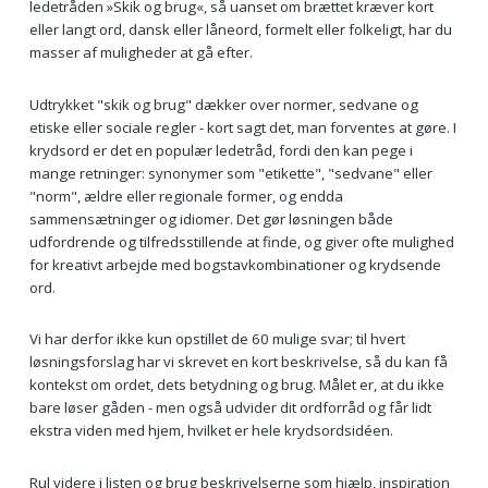
ledetråden »Skik og brug«, så uanset om brættet kræver kort
eller langt ord, dansk eller låneord, formelt eller folkeligt, har du
masser af muligheder at gå efter.
Udtrykket "skik og brug" dækker over normer, sedvane og
etiske eller sociale regler - kort sagt det, man forventes at gøre. I
krydsord er det en populær ledetråd, fordi den kan pege i
mange retninger: synonymer som "etikette", "sedvane" eller
"norm", ældre eller regionale former, og endda
sammensætninger og idiomer. Det gør løsningen både
udfordrende og tilfredsstillende at finde, og giver ofte mulighed
for kreativt arbejde med bogstavkombinationer og krydsende
ord.
Vi har derfor ikke kun opstillet de 60 mulige svar; til hvert
løsningsforslag har vi skrevet en kort beskrivelse, så du kan få
kontekst om ordet, dets betydning og brug. Målet er, at du ikke
bare løser gåden - men også udvider dit ordforråd og får lidt
ekstra viden med hjem, hvilket er hele krydsordsidéen.
Rul videre i listen og brug beskrivelserne som hjælp, inspiration