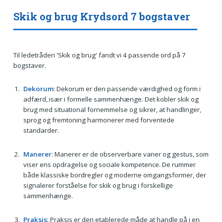
Skik og brug Krydsord 7 bogstaver
Til ledetråden 'Skik og brug' fandt vi 4 passende ord på 7
bogstaver.
Dekorum
: Dekorum er den passende værdighed og form i
adfærd, især i formelle sammenhænge. Det kobler skik og
brug med situational fornemmelse og sikrer, at handlinger,
sprog og fremtoning harmonerer med forventede
standarder.
Manerer
: Manerer er de observerbare vaner og gestus, som
viser ens opdragelse og sociale kompetence. De rummer
både klassiske bordregler og moderne omgangsformer, der
signalerer forståelse for skik og brug i forskellige
sammenhænge.
Praksis
: Praksis er den etablerede måde at handle på i en