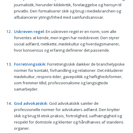
journalistik, herunder kildekritik, forelæggelse og hensyn til
privatliv. Den formaliserer skik og brug i mediebranchen og
afbalancerer ytringsfrihed med samfundsansvar.
Uskreven regel
: En uskreven regel er en norm, som alle
forventes at kende, men ingen har nedskrevet. Den styrer
social adfærd, netikette, mødekultur og hverdagsmanerer,
hvor konsensus og erfaring definerer det passende.
Forretningsskik
: Forretningsskik dækker de branchetypiske
normer for kontakt, forhandling og relationer. Det inkluderer
mødekultur, respons-tider, gavepolitik og høflighedsformer,
som fremmer tillid, professionalisme og langsigtede
samarbejder.
God advokatskik
: God advokatskik samler de
professionelle normer for advokaters adfærd. Den knytter
skik og brug til etisk praksis, fortrolighed, uafhængighed og
respekt for domstole og klienter og håndhæves af standens
organer.