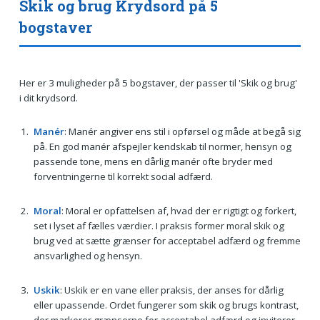
Skik og brug Krydsord på 5
bogstaver
Her er 3 muligheder på 5 bogstaver, der passer til 'Skik og brug'
i dit krydsord.
Manér
: Manér angiver ens stil i opførsel og måde at begå sig
på. En god manér afspejler kendskab til normer, hensyn og
passende tone, mens en dårlig manér ofte bryder med
forventningerne til korrekt social adfærd.
Moral
: Moral er opfattelsen af, hvad der er rigtigt og forkert,
set i lyset af fælles værdier. I praksis former moral skik og
brug ved at sætte grænser for acceptabel adfærd og fremme
ansvarlighed og hensyn.
Uskik
: Uskik er en vane eller praksis, der anses for dårlig
eller upassende. Ordet fungerer som skik og brugs kontrast,
der markerer grænserne for acceptabel adfærd og inviterer