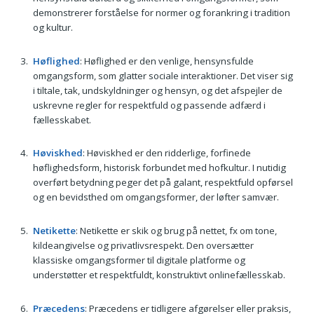
demonstrerer forståelse for normer og forankring i tradition
og kultur.
Høflighed
: Høflighed er den venlige, hensynsfulde
omgangsform, som glatter sociale interaktioner. Det viser sig
i tiltale, tak, undskyldninger og hensyn, og det afspejler de
uskrevne regler for respektfuld og passende adfærd i
fællesskabet.
Høviskhed
: Høviskhed er den ridderlige, forfinede
høflighedsform, historisk forbundet med hofkultur. I nutidig
overført betydning peger det på galant, respektfuld opførsel
og en bevidsthed om omgangsformer, der løfter samvær.
Netikette
: Netikette er skik og brug på nettet, fx om tone,
kildeangivelse og privatlivsrespekt. Den oversætter
klassiske omgangsformer til digitale platforme og
understøtter et respektfuldt, konstruktivt onlinefællesskab.
Præcedens
: Præcedens er tidligere afgørelser eller praksis,