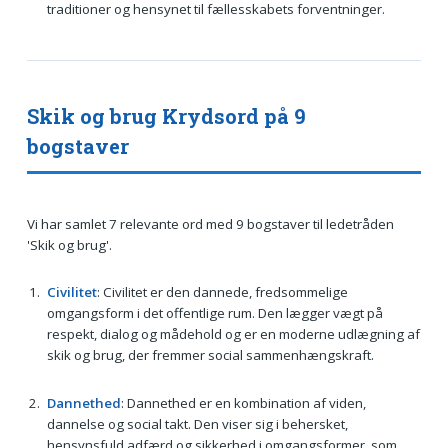
traditioner og hensynet til fællesskabets forventninger.
Skik og brug Krydsord på 9
bogstaver
Vi har samlet 7 relevante ord med 9 bogstaver til ledetråden
'Skik og brug'.
Civilitet
: Civilitet er den dannede, fredsommelige
omgangsform i det offentlige rum. Den lægger vægt på
respekt, dialog og mådehold og er en moderne udlægning af
skik og brug, der fremmer social sammenhængskraft.
Dannethed
: Dannethed er en kombination af viden,
dannelse og social takt. Den viser sig i behersket,
hensynsfuld adfærd og sikkerhed i omgangsformer, som