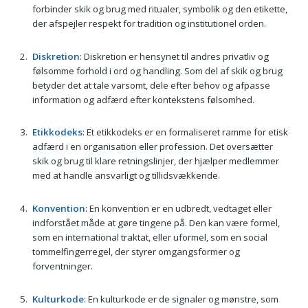
forbinder skik og brug med ritualer, symbolik og den etikette,
der afspejler respekt for tradition og institutionel orden.
Diskretion
: Diskretion er hensynet til andres privatliv og
følsomme forhold i ord og handling. Som del af skik og brug
betyder det at tale varsomt, dele efter behov og afpasse
information og adfærd efter kontekstens følsomhed.
Etikkodeks
: Et etikkodeks er en formaliseret ramme for etisk
adfærd i en organisation eller profession. Det oversætter
skik og brug til klare retningslinjer, der hjælper medlemmer
med at handle ansvarligt og tillidsvækkende.
Konvention
: En konvention er en udbredt, vedtaget eller
indforstået måde at gøre tingene på. Den kan være formel,
som en international traktat, eller uformel, som en social
tommelfingerregel, der styrer omgangsformer og
forventninger.
Kulturkode
: En kulturkode er de signaler og mønstre, som