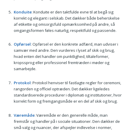
Konduite
: Konduite er den taktfulde evne til at begå sig
korrekt og elegant i selskab. Det dækker både beherskelse
af etikette og omsorgsfuld opmærksomhed på andre, så
omgangsformen føles naturlig, respektfuld og passende.
Opførsel
: Opførsel er den konkrete adfærd, man udviser i
samvær med andre. Den vurderes i lyset af skik og brug,
hvad enten det handler om punktlighed, tiltaleformer,
kropssprog eller professionel fremtræden i møder og
samarbejde.
Protokol
: Protokol henviser til fastlagte regler for ceremoni,
rangorden og officiel optræden. Det dækker ligeledes
standardiserede procedurer i diplomati og institutioner, hvor
korrekt form og fremgangsmåde er en del af skik og brug.
Væremåde
: Væremåde er den generelle måde, man
fremstår og handler på i sociale situationer. Den dækker de
små valg og nuancer, der afspejler indlevelse i normer,