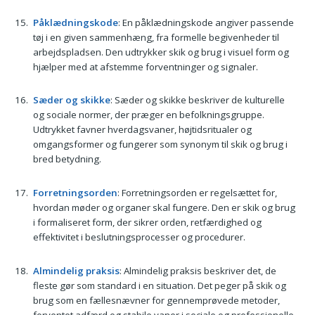
Påklædningskode
: En påklædningskode angiver passende
tøj i en given sammenhæng, fra formelle begivenheder til
arbejdspladsen. Den udtrykker skik og brug i visuel form og
hjælper med at afstemme forventninger og signaler.
Sæder og skikke
: Sæder og skikke beskriver de kulturelle
og sociale normer, der præger en befolkningsgruppe.
Udtrykket favner hverdagsvaner, højtidsritualer og
omgangsformer og fungerer som synonym til skik og brug i
bred betydning.
Forretningsorden
: Forretningsorden er regelsættet for,
hvordan møder og organer skal fungere. Den er skik og brug
i formaliseret form, der sikrer orden, retfærdighed og
effektivitet i beslutningsprocesser og procedurer.
Almindelig praksis
: Almindelig praksis beskriver det, de
fleste gør som standard i en situation. Det peger på skik og
brug som en fællesnævner for gennemprøvede metoder,
forventet adfærd og stabile vaner i sociale og professionelle