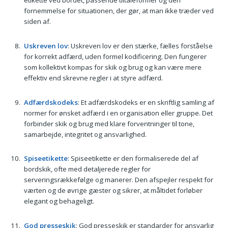
etikette ved bordet, passende tiltaleformer og den
fornemmelse for situationen, der gør, at man ikke træder ved
siden af.
Uskreven lov
: Uskreven lov er den stærke, fælles forståelse
for korrekt adfærd, uden formel kodificering. Den fungerer
som kollektivt kompas for skik og brug og kan være mere
effektiv end skrevne regler i at styre adfærd.
Adfærdskodeks
: Et adfærdskodeks er en skriftlig samling af
normer for ønsket adfærd i en organisation eller gruppe. Det
forbinder skik og brug med klare forventninger til tone,
samarbejde, integritet og ansvarlighed.
Spiseetikette
: Spiseetikette er den formaliserede del af
bordskik, ofte med detaljerede regler for
serveringsrækkefølge og manerer. Den afspejler respekt for
værten og de øvrige gæster og sikrer, at måltidet forløber
elegant og behageligt.
God presseskik
: God presseskik er standarder for ansvarlig