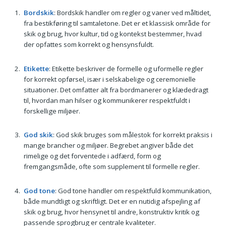
Bordskik
: Bordskik handler om regler og vaner ved måltidet,
fra bestikføring til samtaletone. Det er et klassisk område for
skik og brug, hvor kultur, tid og kontekst bestemmer, hvad
der opfattes som korrekt og hensynsfuldt.
Etikette
: Etikette beskriver de formelle og uformelle regler
for korrekt opførsel, især i selskabelige og ceremonielle
situationer. Det omfatter alt fra bordmanerer og klædedragt
til, hvordan man hilser og kommunikerer respektfuldt i
forskellige miljøer.
God skik
: God skik bruges som målestok for korrekt praksis i
mange brancher og miljøer. Begrebet angiver både det
rimelige og det forventede i adfærd, form og
fremgangsmåde, ofte som supplement til formelle regler.
God tone
: God tone handler om respektfuld kommunikation,
både mundtligt og skriftligt. Det er en nutidig afspejling af
skik og brug, hvor hensynet til andre, konstruktiv kritik og
passende sprogbrug er centrale kvaliteter.