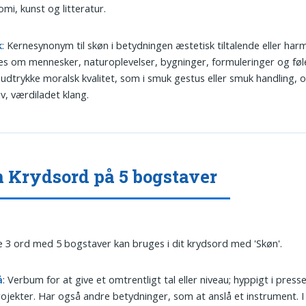
mi, kunst og litteratur.
k
: Kernesynonym til skøn i betydningen æstetisk tiltalende eller har
s om mennesker, naturoplevelser, bygninger, formuleringer og føle
udtrykke moralsk kvalitet, som i smuk gestus eller smuk handling, 
iv, værdiladet klang.
 Krydsord på 5 bogstaver
 3 ord med 5 bogstaver kan bruges i dit krydsord med 'Skøn'.
å
: Verbum for at give et omtrentligt tal eller niveau; hyppigt i pres
ojekter. Har også andre betydninger, som at anslå et instrument. I