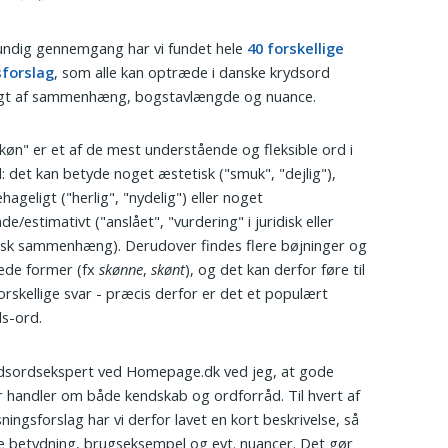
undig gennemgang har vi fundet hele
40 forskellige
sforslag
, som alle kan optræde i danske krydsord
gt af sammenhæng, bogstavlængde og nuance.
køn" er et af de mest understående og fleksible ord i
: det kan betyde noget æstetisk ("smuk", "dejlig"),
ageligt ("herlig", "nydelig") eller noget
e/estimativt ("anslået", "vurdering" i juridisk eller
sk sammenhæng). Derudover findes flere bøjninger og
ede former (fx
skønne
,
skønt
), og det kan derfor føre til
rskellige svar - præcis derfor er det et populært
s-ord.
dsordsekspert ved Homepage.dk ved jeg, at gode
r handler om både kendskab og ordforråd. Til hvert af
ningsforslag har vi derfor lavet en kort beskrivelse, så
e betydning, brugseksempel og evt. nuancer. Det gør