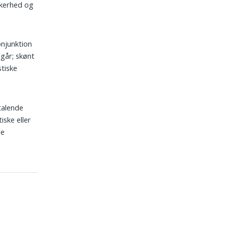
kkerhed og
onjunktion
går; skønt
stiske
talende
ske eller
re