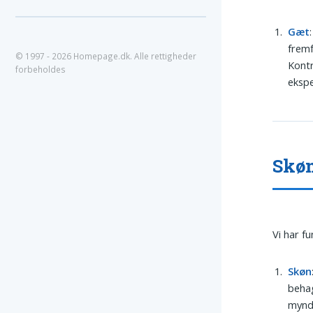
Gæt
fremf
© 1997 - 2026 Homepage.dk. Alle rettigheder
Kontr
forbeholdes
ekspe
Skøn
Vi har f
Skøn
behag
myndi