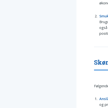
økono
Smu
Bruge
også 
posit
Skøn
Følgende
Ansl
og pr