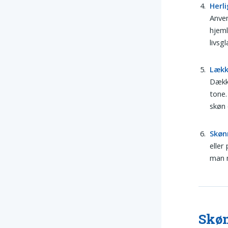
Herli
Anven
hjeml
livsg
Lækk
Dække
tone.
skøn 
Skøn
eller
man m
Skøn