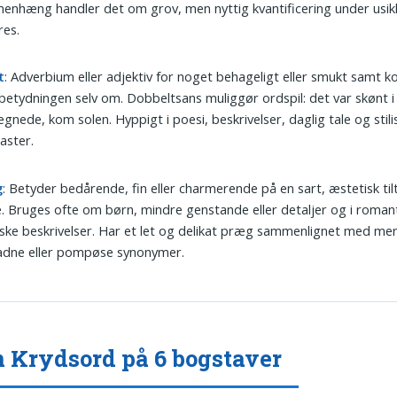
nhæng handler det om grov, men nyttig kvantificering under usi
res.
t
: Adverbium eller adjektiv for noget behageligt eller smukt samt k
etydningen selv om. Dobbeltsans muliggør ordspil: det var skønt i 
egnede, kom solen. Hyppigt i poesi, beskrivelser, daglig tale og stili
aster.
g
: Betyder bedårende, fin eller charmerende på en sart, æstetisk til
 Bruges ofte om børn, mindre genstande eller detaljer og i romanti
ske beskrivelser. Har et let og delikat præg sammenlignet med me
adne eller pompøse synonymer.
 Krydsord på 6 bogstaver