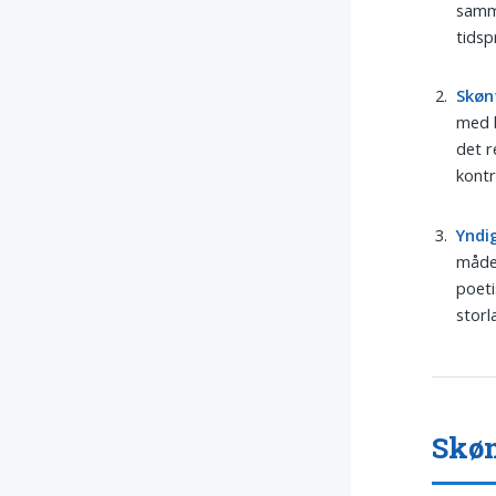
samme
tidsp
Skøn
med b
det r
kontr
Yndi
måde.
poeti
storl
Skøn