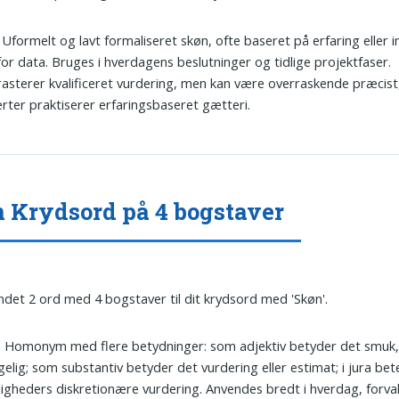
: Uformelt og lavt formaliseret skøn, ofte baseret på erfaring eller i
or data. Bruges i hverdagens beslutninger og tidlige projektfaser.
asterer kvalificeret vurdering, men kan være overraskende præcist
rter praktiserer erfaringsbaseret gætteri.
 Krydsord på 4 bogstaver
undet 2 ord med 4 bogstaver til dit krydsord med 'Skøn'.
: Homonym med flere betydninger: som adjektiv betyder det smuk, 
elig; som substantiv betyder det vurdering eller estimat; i jura be
gheders diskretionære vurdering. Anvendes bredt i hverdag, forval