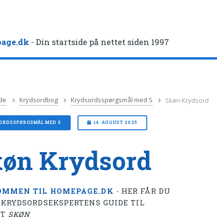
age.dk
- Din startside på nettet siden 1997
de
Krydsordbog
Krydsordsspørgsmål med S
Skøn Krydsord
ORDSSPØRGSMÅL MED S
14. AUGUST 2025
øn Krydsord
OMMEN TIL HOMEPAGE.DK
- HER FÅR DU
 KRYDSORDSEKSPERTENS GUIDE TIL
ET
SKØN