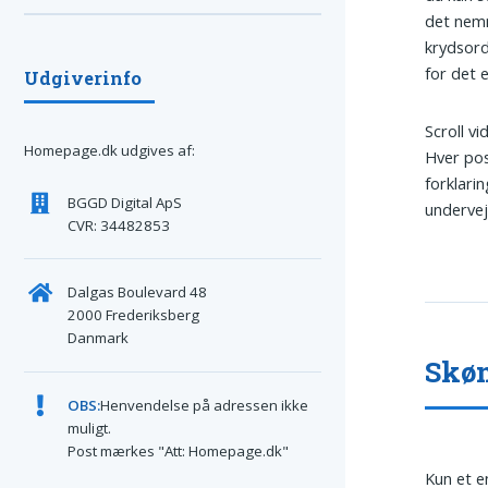
det nemm
krydsor
for det e
Udgiverinfo
Scroll vi
Homepage.dk udgives af:
Hver pos
forklari
BGGD Digital ApS
undervej
CVR: 34482853
Dalgas Boulevard 48
2000 Frederiksberg
Danmark
Skøn
OBS:
Henvendelse på adressen ikke
muligt.
Post mærkes "Att: Homepage.dk"
Kun et e