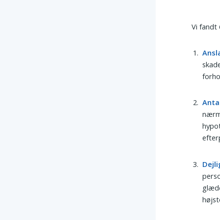
Vi fandt
Ansl
skade
forho
Anta
nærme
hypot
efter
Dejli
perso
glæde
højst