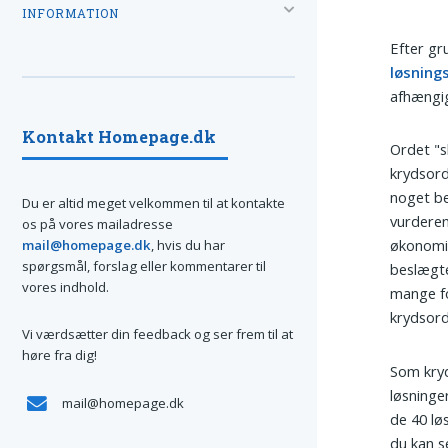
INFORMATION
Efter gr
løsning
afhængi
Kontakt Homepage.dk
Ordet "s
krydsord
noget beh
Du er altid meget velkommen til at kontakte
vurderend
os på vores mailadresse
økonomi
mail@homepage.dk
, hvis du har
spørgsmål, forslag eller kommentarer til
beslægt
vores indhold.
mange fo
krydsord
Vi værdsætter din feedback og ser frem til at
høre fra dig!
Som kry
løsninge
mail@homepage.dk
de 40 løs
du kan s