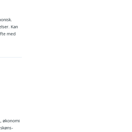
monisk.
lser. Kan
ofte med
se, økonomi
 skøns-