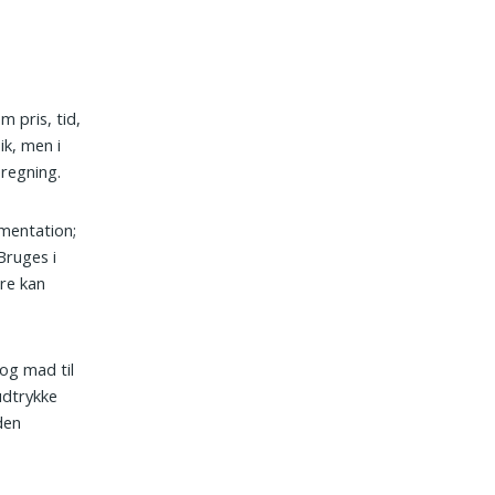
 pris, tid,
ik, men i
regning.
umentation;
Bruges i
re kan
 og mad til
udtrykke
den