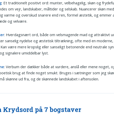
g
: Et traditionelt positivt ord: munter, velbehagelig, skøn og frydefu
des om vejr, landskaber, måltider og selskab. Nuancerer skøn med
ig varme og overskud snarere end ren, formel æstetik, og emmer 
læde og velvære.
er
: Hverdagsnært ord, både om velsmagende mad og attraktivt u
r sanselig nydelse og æstetisk tiltrækning, ofte med en moderne,
 Kan være mere kropslig eller sanseligt betonende end neutrale syn
og signalere umiddelbar lyst.
ne
: Verbum der dækker både at vurdere, anslå eller mene noget, o
 poetisk brug at finde noget smukt. Bruges i sætninger som jeg skønn
å skønne ud fra, og de skønnede landskabet i aftensolen.
 Krydsord på 7 bogstaver