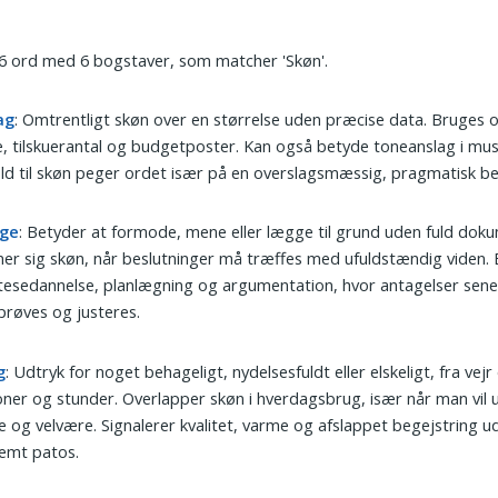
 6 ord med 6 bogstaver, som matcher 'Skøn'.
ag
: Omtrentligt skøn over en størrelse uden præcise data. Bruges om
, tilskuerantal og budgetposter. Kan også betyde toneanslag i mus
ld til skøn peger ordet især på en overslagsmæssig, pragmatisk be
ge
: Betyder at formode, mene eller lægge til grund uden fuld dok
r sig skøn, når beslutninger må træffes med ufuldstændig viden. 
esedannelse, planlægning og argumentation, hvor antagelser sene
prøves og justeres.
g
: Udtryk for noget behageligt, nydelsesfuldt eller elskeligt, fra vejr
ner og stunder. Overlapper skøn i hverdagsbrug, især når man vil 
 og velvære. Signalerer kvalitet, varme og afslappet begejstring u
emt patos.