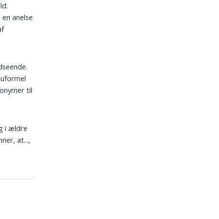
ld.
 en anelse
af
dseende.
 uformel
onymer til
g i ældre
er, at...,